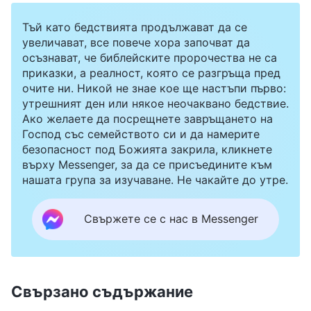
Тъй като бедствията продължават да се
увеличават, все повече хора започват да
осъзнават, че библейските пророчества не са
приказки, а реалност, която се разгръща пред
очите ни. Никой не знае кое ще настъпи първо:
утрешният ден или някое неочаквано бедствие.
Ако желаете да посрещнете завръщането на
Господ със семейството си и да намерите
безопасност под Божията закрила, кликнете
върху Messenger, за да се присъедините към
нашата група за изучаване. Не чакайте до утре.
Свържете се с нас в Messenger
Свързано съдържание