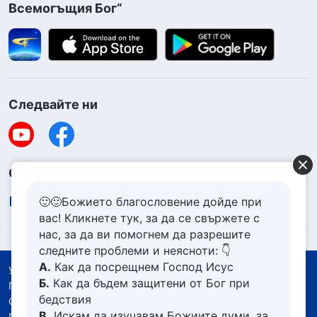
Всемогъщия Бог“
Следвайте ни
Свържете се с нас
contact.bg@godfootsteps.org
🙂🙂Божието благословение дойде при
вас! Кликнете тук, за да се свържете с
нас, за да ви помогнем да разрешите
следните проблеми и неясноти: 👇
А.
Как да посрещнем Господ Исус
Условия за ползване
Б.
Как да бъдем защитени от Бог при
Политика за поверителност
бедствия
Със съдействието на
В.
Искам да изучавам Божиите думи, за
Политика за бисквитките