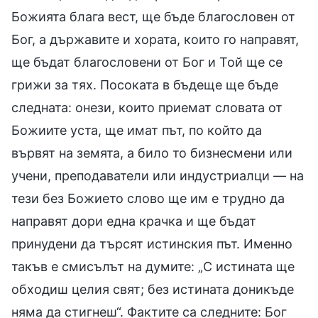
Божията блага вест, ще бъде благословен от
Бог, а държавите и хората, които го направят,
ще бъдат благословени от Бог и Той ще се
грижи за тях. Посоката в бъдеще ще бъде
следната: онези, които приемат словата от
Божиите уста, ще имат път, по който да
вървят на земята, а било то бизнесмени или
учени, преподаватели или индустриалци — на
тези без Божието слово ще им е трудно да
направят дори една крачка и ще бъдат
принудени да търсят истинския път. Именно
такъв е смисълът на думите: „С истината ще
обходиш целия свят; без истината доникъде
няма да стигнеш“. Фактите са следните: Бог