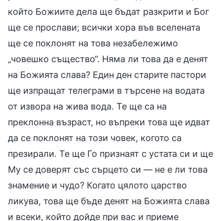
който Божиите дела ще бъдат разкрити и Бог
ще се прослави; всички хора във вселената
ще се поклонят на това незабележимо
„човешко същество“. Няма ли това да е денят
на Божията слава? Един ден старите пастори
ще изпращат телеграми в търсене на водата
от извора на жива вода. Те ще са на
преклонна възраст, но въпреки това ще идват
да се поклонят на този човек, когото са
презирали. Те ще Го признаят с устата си и ще
Му се доверят със сърцето си — не е ли това
знамение и чудо? Когато цялото царство
ликува, това ще бъде денят на Божията слава
и всеки, който дойде при вас и приеме