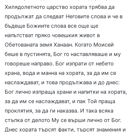
Хилядолетното царство хората трябва да
продължат да следват Неговите слова и че в
бъдеще Божиите слова все още ще
напътстват пряко човешкия живот в
Обетованата земя Ханаан. Когато Моисей
беше в пустинята, Бог го наставляваше и му
говореше направо. Бог изпрати от небето
храна, вода и манна на хората, за да им се
наслаждават, и това продължава и до днес:
Бог лично изпраща храни и напитки на хората,
за да им се наслаждават, и пак Той праща
проклятия, за да ги наказва. И така всяка
стъпка от делото Му се върши лично от Бог.
Днес хората търсят факти, търсят знамения и