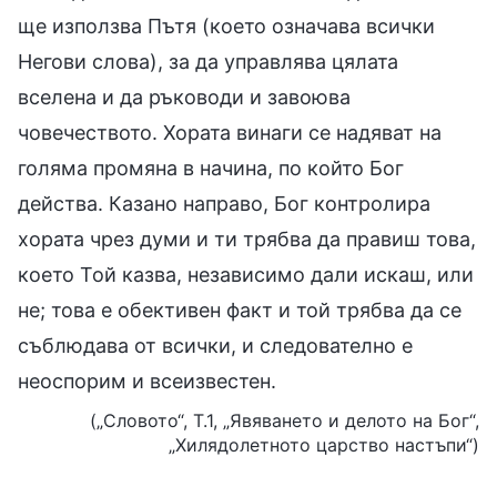
ще използва Пътя (което означава всички
Негови слова), за да управлява цялата
вселена и да ръководи и завоюва
човечеството. Хората винаги се надяват на
голяма промяна в начина, по който Бог
действа. Казано направо, Бог контролира
хората чрез думи и ти трябва да правиш това,
което Той казва, независимо дали искаш, или
не; това е обективен факт и той трябва да се
съблюдава от всички, и следователно е
неоспорим и всеизвестен.
(„Словото“, Т.1, „Явяването и делото на Бог“,
„Хилядолетното царство настъпи“)