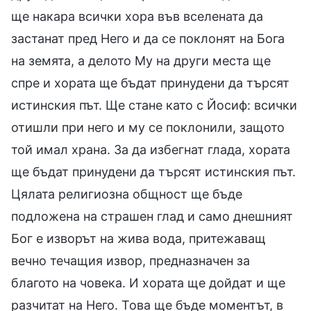
ще накара всички хора във вселената да
застанат пред Него и да се поклонят на Бога
на земята, а делото Му на други места ще
спре и хората ще бъдат принудени да търсят
истинския път. Ще стане като с Йосиф: всички
отишли при него и му се поклонили, защото
той имал храна. За да избегнат глада, хората
ще бъдат принудени да търсят истинския път.
Цялата религиозна общност ще бъде
подложена на страшен глад и само днешният
Бог е изворът на жива вода, притежаващ
вечно течащия извор, предназначен за
благото на човека. И хората ще дойдат и ще
разчитат на Него. Това ще бъде моментът, в