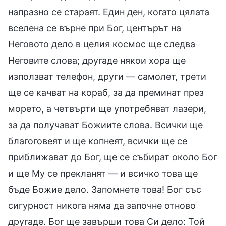
напразно се стараят. Един ден, когато цялата
вселена се върне при Бог, центърът на
Неговото дело в целия космос ще следва
Неговите слова; другаде някои хора ще
използват телефон, други — самолет, трети
ще се качват на кораб, за да преминат през
морето, а четвърти ще употребяват лазери,
за да получават Божиите слова. Всички ще
благоговеят и ще копнеят, всички ще се
приближават до Бог, ще се събират около Бог
и ще Му се прекланят — и всичко това ще
бъде Божие дело. Запомнете това! Бог със
сигурност никога няма да започне отново
другаде. Бог ще завърши това Си дело: Той