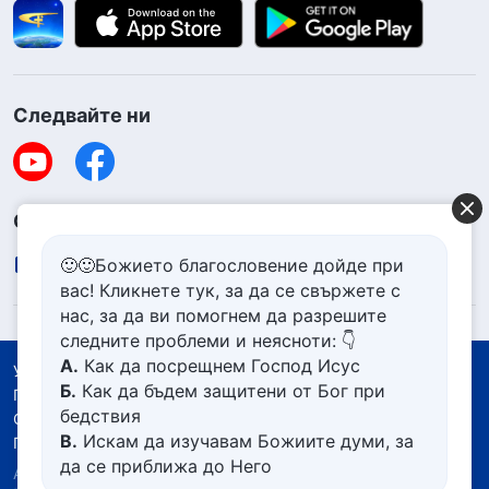
Следвайте ни
Свържете се с нас
contact.bg@godfootsteps.org
🙂🙂Божието благословение дойде при
вас! Кликнете тук, за да се свържете с
нас, за да ви помогнем да разрешите
следните проблеми и неясноти: 👇
А.
Как да посрещнем Господ Исус
Условия за ползване
Б.
Как да бъдем защитени от Бог при
Политика за поверителност
бедствия
Със съдействието на
В.
Искам да изучавам Божиите думи, за
Политика за бисквитките
да се приближа до Него
Авторско право © 2026
Църквата на Всемогъщия