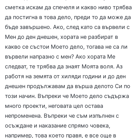
сметка искам да спечеля и какво ниво трябва
да постигна в това дело, преди то да може да
бъде завършено. Ако, след като са вървели с
Мен до ден днешен, хората не разбират в
какво се състои Моето дело, тогава не са ли
вървели напразно с мен? Ако хората Ме
следват, те трябва да знаят Моята воля. Аз
работя на земята от хиляди години и до ден
днешен продължавам да върша делото Си по
този начин. Въпреки че Моето дело съдържа
много проекти, неговата цел остава
непроменена. Въпреки че съм изпълнен с
осъждане и наказание спрямо човека,
например, това което правя, е все още в