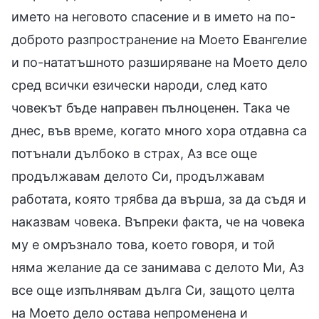
името на неговото спасение и в името на по-
доброто разпространение на Моето Евангелие
и по-нататъшното разширяване на Моето дело
сред всички езически народи, след като
човекът бъде направен пълноценен. Така че
днес, във време, когато много хора отдавна са
потънали дълбоко в страх, Аз все още
продължавам делото Си, продължавам
работата, която трябва да върша, за да съдя и
наказвам човека. Въпреки факта, че на човека
му е омръзнало това, което говоря, и той
няма желание да се занимава с делото Ми, Аз
все още изпълнявам дълга Си, защото целта
на Моето дело остава непроменена и