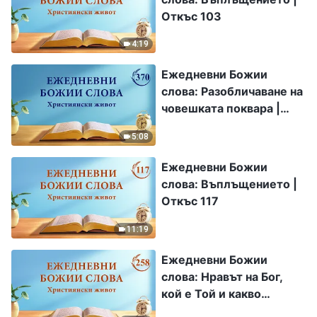
Откъс 103
4:19
Ежедневни Божии
слова: Разобличаване на
човешката поквара |
Откъс 370
5:08
Ежедневни Божии
слова: Въплъщението |
Откъс 117
11:19
Ежедневни Божии
слова: Нравът на Бог,
кой е Той и какво
притежава | Откъс 258