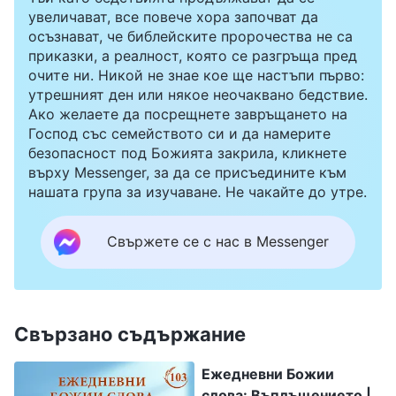
увеличават, все повече хора започват да
осъзнават, че библейските пророчества не са
приказки, а реалност, която се разгръща пред
очите ни. Никой не знае кое ще настъпи първо:
утрешният ден или някое неочаквано бедствие.
Ако желаете да посрещнете завръщането на
Господ със семейството си и да намерите
безопасност под Божията закрила, кликнете
върху Messenger, за да се присъедините към
нашата група за изучаване. Не чакайте до утре.
Свържете се с нас в Messenger
Свързано съдържание
Ежедневни Божии
слова: Въплъщението |