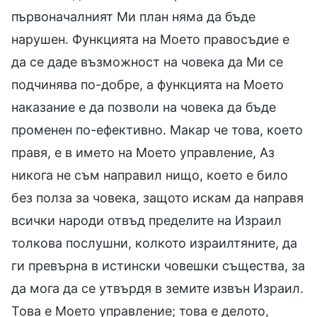
първоначалният Ми план няма да бъде
нарушен. Функцията на Моето правосъдие е
да се даде възможност на човека да Ми се
подчинява по-добре, а функцията на Моето
наказание е да позволи на човека да бъде
променен по-ефективно. Макар че това, което
правя, е в името на Моето управление, Аз
никога не съм направил нищо, което е било
без полза за човека, защото искам да направя
всички народи отвъд пределите на Израил
толкова послушни, колкото израилтяните, да
ги превърна в истински човешки същества, за
да мога да се утвърдя в земите извън Израил.
Това е Моето управление; това е делото,