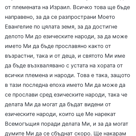
от племената на Израил. Всичко това ще бъде
направено, за да се разпространи Моето
Евангелие по цялата земя, за да достигне
делото Ми до езическите народи, за да може
името Ми да бъде прославяно както от
възрастни, така и от деца, и святото Ми име
да бъде възхвалявано с устата на хората от
всички племена и народи. Това е така, защото
в тази последна епоха името Ми да може да
се прослави сред езическите народи, така че
делата Ми да могат да бъдат видени от
езическите народи, които ще Ме нарекат
Всемогъщия поради делата Ми, и за да могат
думите Ми да се сбъднат скоро. Ще накарам