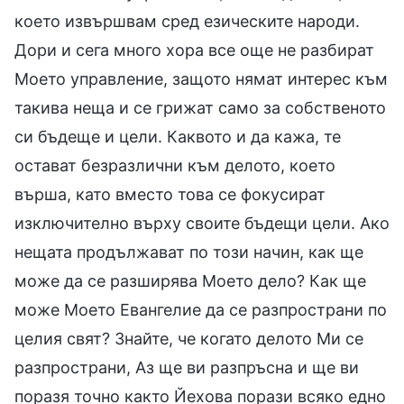
което извършвам сред езическите народи.
Дори и сега много хора все още не разбират
Моето управление, защото нямат интерес към
такива неща и се грижат само за собственото
си бъдеще и цели. Каквото и да кажа, те
остават безразлични към делото, което
върша, като вместо това се фокусират
изключително върху своите бъдещи цели. Ако
нещата продължават по този начин, как ще
може да се разширява Моето дело? Как ще
може Моето Евангелие да се разпространи по
целия свят? Знайте, че когато делото Ми се
разпространи, Аз ще ви разпръсна и ще ви
поразя точно както Йехова порази всяко едно