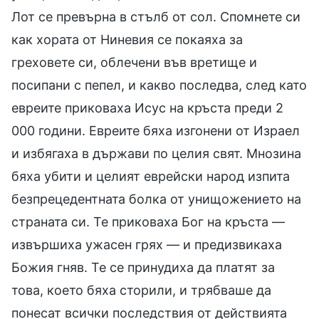
Лот се превърна в стълб от сол. Спомнете си
как хората от Ниневия се покаяха за
греховете си, облечени във вретище и
посипани с пепел, и какво последва, след като
евреите приковаха Исус на кръста преди 2
000 години. Евреите бяха изгонени от Израел
и избягаха в държави по целия свят. Мнозина
бяха убити и целият еврейски народ изпита
безпрецедентната болка от унищожението на
страната си. Те приковаха Бог на кръста —
извършиха ужасен грях — и предизвикаха
Божия гняв. Те се принудиха да платят за
това, което бяха сторили, и трябваше да
понесат всички последствия от действията