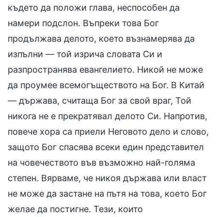
където да положи глава, неспособен да
намери подслон. Въпреки това Бог
продължава делото, което възнамерява да
изпълни — той изрича словата Си и
разпространява евангелието. Никой не може
да проумее всемогъществото на Бог. В Китай
— държава, считаща Бог за свой враг, Той
никога не е прекратявал делото Си. Напротив,
повече хора са приели Неговото дело и слово,
защото Бог спасява всеки един представител
на човечеството във възможно най-голяма
степен. Вярваме, че никоя държава или власт
не може да застане на пътя на това, което Бог
желае да постигне. Тези, които