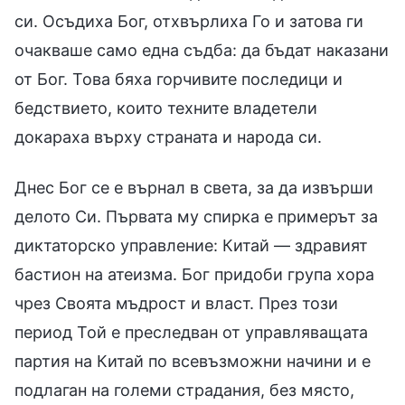
си. Осъдиха Бог, отхвърлиха Го и затова ги
очакваше само една съдба: да бъдат наказани
от Бог. Това бяха горчивите последици и
бедствието, които техните владетели
докараха върху страната и народа си.
Днес Бог се е върнал в света, за да извърши
делото Си. Първата му спирка е примерът за
диктаторско управление: Китай — здравият
бастион на атеизма. Бог придоби група хора
чрез Своята мъдрост и власт. През този
период Той е преследван от управляващата
партия на Китай по всевъзможни начини и е
подлаган на големи страдания, без място,