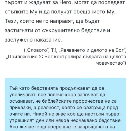
търсят и жадуват за Него, могат да последват
стъпките Му и да получат обещанието Му.
Тези, които не го направят, ще бъдат
застигнати от съкрушително бедствие и
заслужено наказание.
(„Словото“, Т.1, „Явяването и делото на Бог“,
„Приложение 2: Бог контролира съдбата на цялото
човечество“)
Тъй като бедствията продължават да се
увеличават, все повече хора започват да
осъзнават, че библейските пророчества не са
приказки, а реалност, която се разгръща пред
очите ни. Никой не знае кое ще настъпи първо:
утрешният ден или някое неочаквано бедствие.
Ако желаете да посрещнете завръщането на