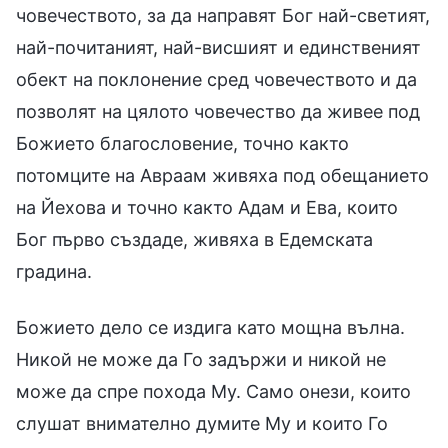
човечеството, за да направят Бог най-светият,
най-почитаният, най-висшият и единственият
обект на поклонение сред човечеството и да
позволят на цялото човечество да живее под
Божието благословение, точно както
потомците на Авраам живяха под обещанието
на Йехова и точно както Адам и Ева, които
Бог първо създаде, живяха в Едемската
градина.
Божието дело се издига като мощна вълна.
Никой не може да Го задържи и никой не
може да спре похода Му. Само онези, които
слушат внимателно думите Му и които Го