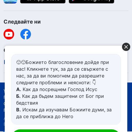
Следвайте ни
Свържете се с нас
contact.bg@godfootsteps.org
🙂🙂Божието благословение дойде при
вас! Кликнете тук, за да се свържете с
нас, за да ви помогнем да разрешите
следните проблеми и неясноти: 👇
А.
Как да посрещнем Господ Исус
Условия за ползване
Б.
Как да бъдем защитени от Бог при
Политика за поверителност
бедствия
Със съдействието на
В.
Искам да изучавам Божиите думи, за
Политика за бисквитките
да се приближа до Него
Авторско право © 2026
Църквата на Всемогъщия
Г.
Как да се отървем от болезнения
Бог.
Всички права запазени.
живот