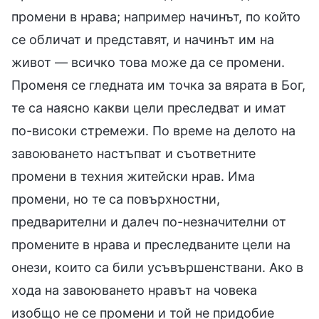
промени в нрава; например начинът, по който
се обличат и представят, и начинът им на
живот — всичко това може да се промени.
Променя се гледната им точка за вярата в Бог,
те са наясно какви цели преследват и имат
по-високи стремежи. По време на делото на
завоюването настъпват и съответните
промени в техния житейски нрав. Има
промени, но те са повърхностни,
предварителни и далеч по-незначителни от
промените в нрава и преследваните цели на
онези, които са били усъвършенствани. Ако в
хода на завоюването нравът на човека
изобщо не се промени и той не придобие