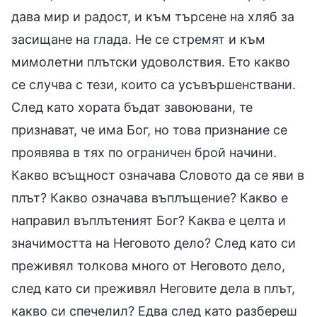
дава мир и радост, и към търсене на хляб за
засищане на глада. Не се стремят и към
мимолетни плътски удоволствия. Ето какво
се случва с тези, които са усъвършенствани.
След като хората бъдат завоювани, те
признават, че има Бог, но това признание се
проявява в тях по ограничен брой начини.
Какво всъщност означава Словото да се яви в
плът? Какво означава въплъщение? Какво е
направил въплътеният Бог? Каква е целта и
значимостта на Неговото дело? След като си
преживял толкова много от Неговото дело,
след като си преживял Неговите дела в плът,
какво си спечелил? Едва след като разбереш