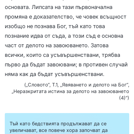
основата. Липсата на тази първоначална
промяна е доказателство, че човек всъщност
изобщо не познава Бог, тъй като това
познание идва от съда, а този съд е основна
част от делото на завоюването. Затова
всички, които са усъвършенствани, трябва
първо да бъдат завоювани; в противен случай
няма как да бъдат усъвършенствани.
(„Словото“, Т.1, „Явяването и делото на Бог“,
„Неразкритата истина за делото на завоюването
(4)“)
Тъй като бедствията продължават да се
увеличават, все повече хора започват да