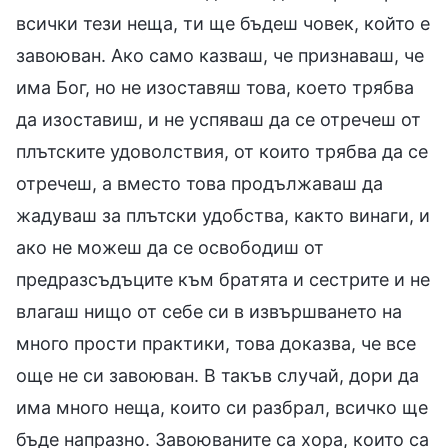
всички тези неща, ти ще бъдеш човек, който е
завоюван. Ако само казваш, че признаваш, че
има Бог, но не изоставяш това, което трябва
да изоставиш, и не успяваш да се отречеш от
плътските удоволствия, от които трябва да се
отречеш, а вместо това продължаваш да
жадуваш за плътски удобства, както винаги, и
ако не можеш да се освободиш от
предразсъдъците към братята и сестрите и не
влагаш нищо от себе си в извършването на
много прости практики, това доказва, че все
още не си завоюван. В такъв случай, дори да
има много неща, които си разбрал, всичко ще
бъде напразно. Завоюваните са хора, които са