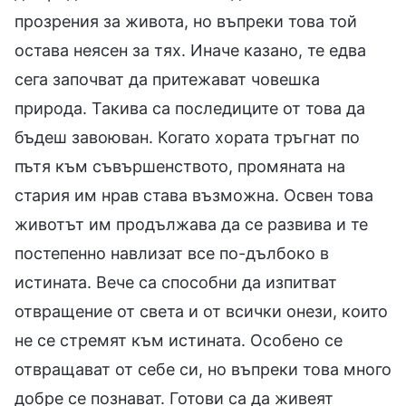
прозрения за живота, но въпреки това той
остава неясен за тях. Иначе казано, те едва
сега започват да притежават човешка
природа. Такива са последиците от това да
бъдеш завоюван. Когато хората тръгнат по
пътя към съвършенството, промяната на
стария им нрав става възможна. Освен това
животът им продължава да се развива и те
постепенно навлизат все по-дълбоко в
истината. Вече са способни да изпитват
отвращение от света и от всички онези, които
не се стремят към истината. Особено се
отвращават от себе си, но въпреки това много
добре се познават. Готови са да живеят