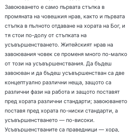
Завоюването е само първата стъпка в
промяната на човешкия нрав, както и първата
стъпка в пълното отдаване на хората на Бог, и
тя стои по-долу от стъпката на
усъвършенстването. Житейският нрав на
завоювания човек се променя много по-малко
от този на усъвършенствания. Да бъдеш
завоюван и да бъдеш усъвършенстван са две
концептуално различни неща, защото са
различни фази на работа и защото поставят
пред хората различни стандарти; завоюването
поставя пред хората по-ниски стандарти, а
усъвършенстването — по-високи.
Усъвършенстваните са праведници — хора,