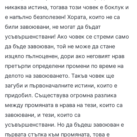
никаква истина, тогава този човек е боклук и
е напълно безполезен! Хората, които не са
били завоювани, не могат да бъдат
усъвършенствани! Ако човек се стреми само
да бъде завоюван, той не може да стане
изцяло пълноценен, дори ако неговият нрав
претърпи определени промени по време на
делото на завоюването. Такъв човек ще
загуби и първоначалните истини, които е
придобил. Съществува огромна разлика
между промяната в нрава на тези, които са
завоювани, и тези, които са
усъвършенствани. Но да бъдеш завоюван е
първата стъпка към промяната, това е