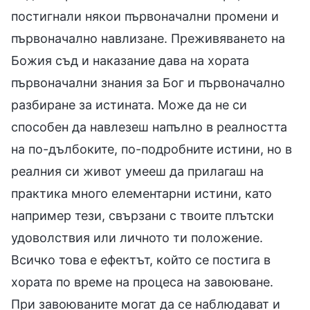
постигнали някои първоначални промени и
първоначално навлизане. Преживяването на
Божия съд и наказание дава на хората
първоначални знания за Бог и първоначално
разбиране за истината. Може да не си
способен да навлезеш напълно в реалността
на по-дълбоките, по-подробните истини, но в
реалния си живот умееш да прилагаш на
практика много елементарни истини, като
например тези, свързани с твоите плътски
удоволствия или личното ти положение.
Всичко това е ефектът, който се постига в
хората по време на процеса на завоюване.
При завоюваните могат да се наблюдават и