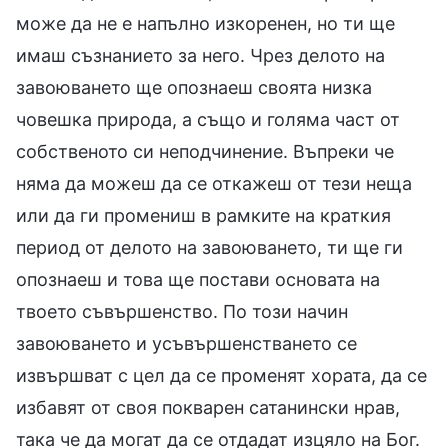
може да не е напълно изкоренен, но ти ще
имаш съзнанието за него. Чрез делото на
завоюването ще опознаеш своята низка
човешка природа, а също и голяма част от
собственото си неподчинение. Въпреки че
няма да можеш да се откажеш от тези неща
или да ги промениш в рамките на краткия
период от делото на завоюването, ти ще ги
опознаеш и това ще постави основата на
твоето съвършенство. По този начин
завоюването и усъвършенстването се
извършват с цел да се променят хората, да се
избавят от своя покварен сатанински нрав,
така че да могат да се отдадат изцяло на Бог.