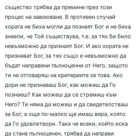
същество трябва да премине през този
процес на завоюване. В противен случай
хората не биха могли да познаят Бог и не биха
знаели, че Той съществува, т.е. за тях би било
невъзможно да признаят Бог. И ако хората не
признават Бог, за тях също е невъзможно да
бъдат направени пълноценни от Него, защото
ти не отговаряш на критериите за това. Ако
дори не признаваш Бог, как можеш да Го
познаеш? Как можеш да се стремиш към
Него? Ти няма да можеш и да свидетелстваш
за Бог, а още по-малко ще имаш вяра, която
да Го удовлетвори. Така че всеки, който иска
да стане пълноценен, трябва да направи