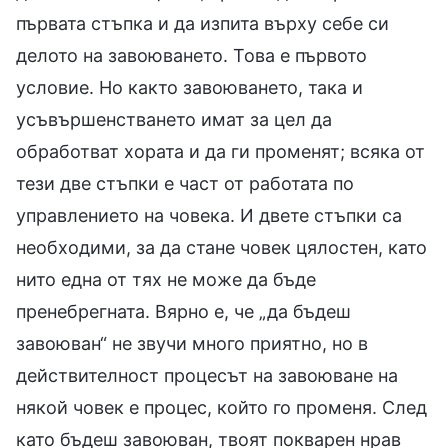
първата стъпка и да изпита върху себе си
делото на завоюването. Това е първото
условие. Но както завоюването, така и
усъвършенстването имат за цел да
обработват хората и да ги променят; всяка от
тези две стъпки е част от работата по
управлението на човека. И двете стъпки са
необходими, за да стане човек цялостен, като
нито една от тях не може да бъде
пренебрегната. Вярно е, че „да бъдеш
завоюван“ не звучи много приятно, но в
действителност процесът на завоюване на
някой човек е процес, който го променя. След
като бъдеш завоюван, твоят покварен нрав