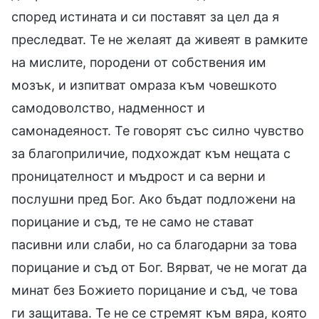
според истината и си поставят за цел да я
преследват. Те не желаят да живеят в рамките
на мислите, породени от собствения им
мозък, и изпитват омраза към човешкото
самодоволство, надменност и
самонадеяност. Те говорят със силно чувство
за благоприличие, подхождат към нещата с
проницателност и мъдрост и са верни и
послушни пред Бог. Ако бъдат подложени на
порицание и съд, те не само не стават
пасивни или слаби, но са благодарни за това
порицание и съд от Бог. Вярват, че не могат да
минат без Божието порицание и съд, че това
ги защитава. Те не се стремят към вяра, която