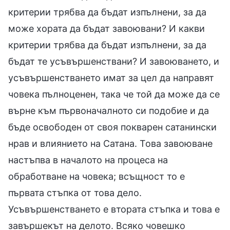
критерии трябва да бъдат изпълнени, за да
може хората да бъдат завоювани? И какви
критерии трябва да бъдат изпълнени, за да
бъдат те усъвършенствани? И завоюването, и
усъвършенстването имат за цел да направят
човека пълноценен, така че той да може да се
върне към първоначалното си подобие и да
бъде освободен от своя покварен сатанински
нрав и влиянието на Сатана. Това завоюване
настъпва в началото на процеса на
обработване на човека; всъщност то е
първата стъпка от това дело.
Усъвършенстването е втората стъпка и това е
завършекът на делото. Всяко човешко