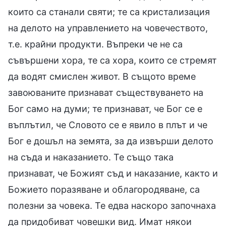
които са станали святи; те са кристализация
на делото на управлението на човечеството,
т.е. крайни продукти. Въпреки че не са
съвършени хора, те са хора, които се стремят
да водят смислен живот. В същото време
завоюваните признават съществуването на
Бог само на думи; те признават, че Бог се е
въплътил, че Словото се е явило в плът и че
Бог е дошъл на земята, за да извърши делото
на съда и наказанието. Те също така
признават, че Божият съд и наказание, както и
Божието поразяване и облагородяване, са
полезни за човека. Те едва наскоро започнаха
да придобиват човешки вид. Имат някои