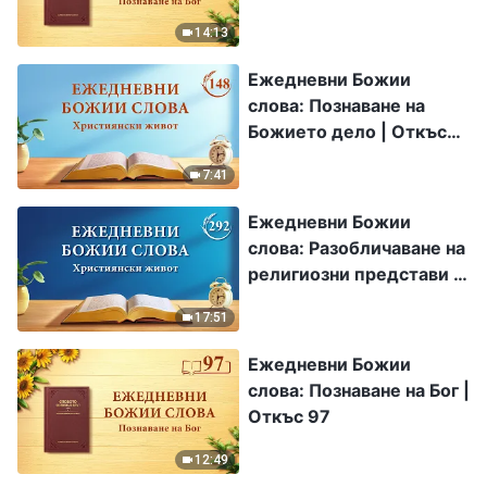
14:13
Ежедневни Божии
слова: Познаване на
Божието дело | Откъс
148
7:41
Ежедневни Божии
слова: Разобличаване на
религиозни представи |
Откъс 292
17:51
Ежедневни Божии
слова: Познаване на Бог |
Откъс 97
12:49