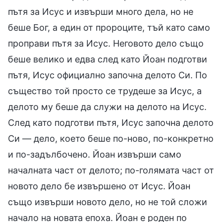
пътя за Исус и извърши много дела, но не
беше Бог, а един от пророците, тъй като само
проправи пътя за Исус. Неговото дело също
беше велико и едва след като Йоан подготви
пътя, Исус официално започна делото Си. По
същество той просто се трудеше за Исус, а
делото му беше да служи на делото на Исус.
След като подготви пътя, Исус започна делото
Си — дело, което беше по-ново, по-конкретно
и по-задълбочено. Йоан извърши само
началната част от делото; по-голямата част от
новото дело бе извършено от Исус. Йоан
също извърши новото дело, но не той сложи
начало на новата епоха. Йоан е роден по