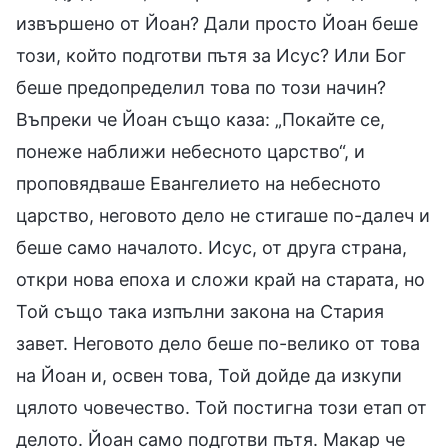
извършено от Йоан? Дали просто Йоан беше
този, който подготви пътя за Исус? Или Бог
беше предопределил това по този начин?
Въпреки че Йоан също каза: „Покайте се,
понеже наближи небесното царство“, и
проповядваше Евангелието на небесното
царство, неговото дело не стигаше по-далеч и
беше само началото. Исус, от друга страна,
откри нова епоха и сложи край на старата, но
Той също така изпълни закона на Стария
завет. Неговото дело беше по-велико от това
на Йоан и, освен това, Той дойде да изкупи
цялото човечество. Той постигна този етап от
делото. Йоан само подготви пътя. Макар че