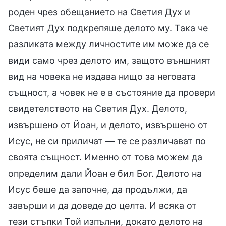
роден чрез обещанието на Светия Дух и
Светият Дух подкрепяше делото му. Така че
разликата между личностите им може да се
види само чрез делото им, защото външният
вид на човека не издава нищо за неговата
същност, а човек не е в състояние да провери
свидетелството на Светия Дух. Делото,
извършено от Йоан, и делото, извършено от
Исус, не си приличат — те се различават по
своята същност. Именно от това можем да
определим дали Йоан е бил Бог. Делото на
Исус беше да започне, да продължи, да
завърши и да доведе до целта. И всяка от
тези стъпки Той изпълни, докато делото на