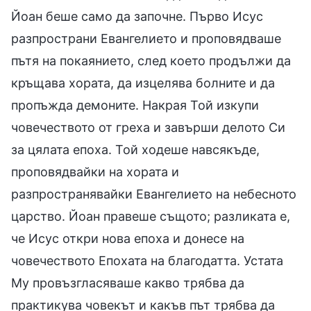
Йоан беше само да започне. Първо Исус
разпространи Евангелието и проповядваше
пътя на покаянието, след което продължи да
кръщава хората, да изцелява болните и да
пропъжда демоните. Накрая Той изкупи
човечеството от греха и завърши делото Си
за цялата епоха. Той ходеше навсякъде,
проповядвайки на хората и
разпространявайки Евангелието на небесното
царство. Йоан правеше същото; разликата е,
че Исус откри нова епоха и донесе на
човечеството Епохата на благодатта. Устата
Му провъзгласяваше какво трябва да
практикува човекът и какъв път трябва да