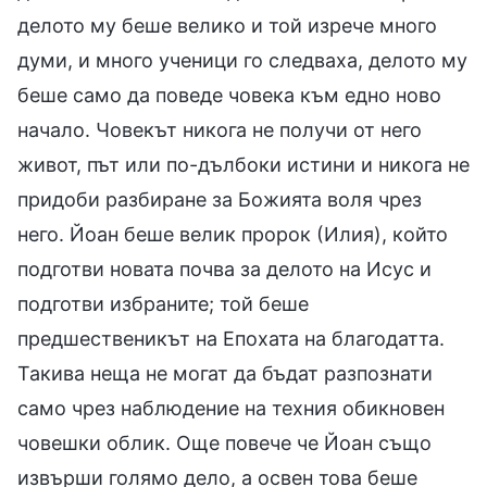
делото му беше велико и той изрече много
думи, и много ученици го следваха, делото му
беше само да поведе човека към едно ново
начало. Човекът никога не получи от него
живот, път или по-дълбоки истини и никога не
придоби разбиране за Божията воля чрез
него. Йоан беше велик пророк (Илия), който
подготви новата почва за делото на Исус и
подготви избраните; той беше
предшественикът на Епохата на благодатта.
Такива неща не могат да бъдат разпознати
само чрез наблюдение на техния обикновен
човешки облик. Още повече че Йоан също
извърши голямо дело, а освен това беше