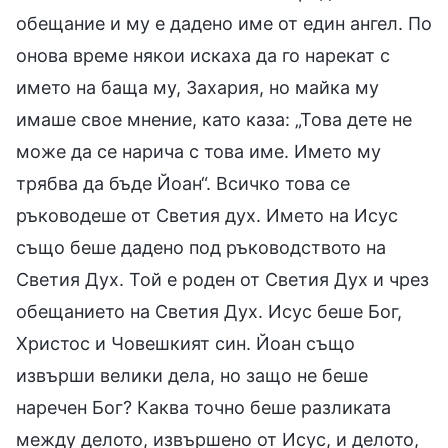
обещание и му е дадено име от един ангел. По
онова време някои искаха да го нарекат с
името на баща му, Захария, но майка му
имаше свое мнение, като каза: „Това дете не
може да се нарича с това име. Името му
трябва да бъде Йоан“. Всичко това се
ръководеше от Светия дух. Името на Исус
също беше дадено под ръководството на
Светия Дух. Той е роден от Светия Дух и чрез
обещанието на Светия Дух. Исус беше Бог,
Христос и Човешкият син. Йоан също
извърши велики дела, но защо не беше
наречен Бог? Каква точно беше разликата
между делото, извършено от Исус, и делото,