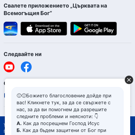
Свалете приложението „Църквата на
Всемогъщия Бог“
Следвайте ни
Свържете се с нас
contact.bg@godfootsteps.org
🙂🙂Божието благословение дойде при
вас! Кликнете тук, за да се свържете с
нас, за да ви помогнем да разрешите
следните проблеми и неясноти: 👇
А.
Как да посрещнем Господ Исус
Условия за ползване
Б.
Как да бъдем защитени от Бог при
Политика за поверителност