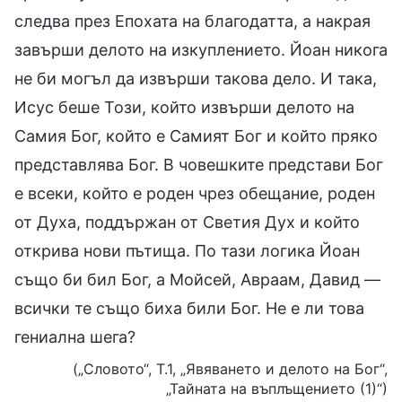
следва през Епохата на благодатта, а накрая
завърши делото на изкуплението. Йоан никога
не би могъл да извърши такова дело. И така,
Исус беше Този, който извърши делото на
Самия Бог, който е Самият Бог и който пряко
представлява Бог. В човешките представи Бог
е всеки, който е роден чрез обещание, роден
от Духа, поддържан от Светия Дух и който
открива нови пътища. По тази логика Йоан
също би бил Бог, а Мойсей, Авраам, Давид —
всички те също биха били Бог. Не е ли това
гениална шега?
(„Словото“, Т.1, „Явяването и делото на Бог“,
„Тайната на въплъщението (1)“)