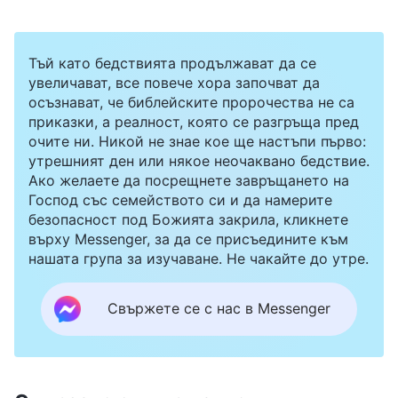
Тъй като бедствията продължават да се
увеличават, все повече хора започват да
осъзнават, че библейските пророчества не са
приказки, а реалност, която се разгръща пред
очите ни. Никой не знае кое ще настъпи първо:
утрешният ден или някое неочаквано бедствие.
Ако желаете да посрещнете завръщането на
Господ със семейството си и да намерите
безопасност под Божията закрила, кликнете
върху Messenger, за да се присъедините към
нашата група за изучаване. Не чакайте до утре.
Свържете се с нас в Messenger