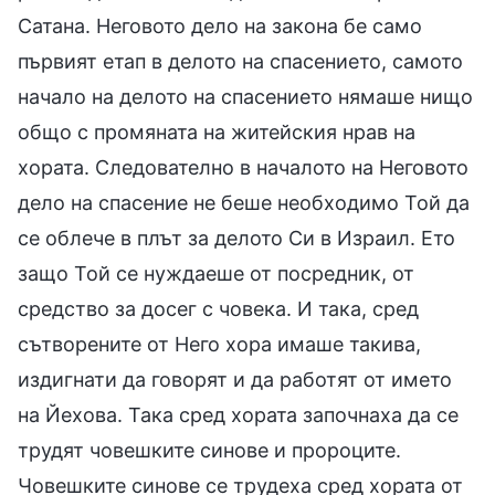
Сатана. Неговото дело на закона бе само
първият етап в делото на спасението, самото
начало на делото на спасението нямаше нищо
общо с промяната на житейския нрав на
хората. Следователно в началото на Неговото
дело на спасение не беше необходимо Той да
се облече в плът за делото Си в Израил. Ето
защо Той се нуждаеше от посредник, от
средство за досег с човека. И така, сред
сътворените от Него хора имаше такива,
издигнати да говорят и да работят от името
на Йехова. Така сред хората започнаха да се
трудят човешките синове и пророците.
Човешките синове се трудеха сред хората от