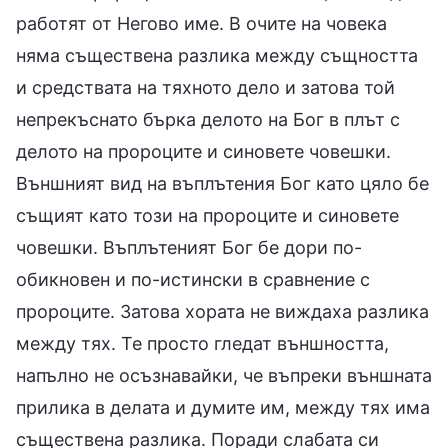
работят от Негово име. В очите на човека
няма съществена разлика между същността
и средствата на тяхното дело и затова той
непрекъснато бърка делото на Бог в плът с
делото на пророците и синовете човешки.
Външният вид на въплътения Бог като цяло бе
същият като този на пророците и синовете
човешки. Въплътеният Бог бе дори по-
обикновен и по-истински в сравнение с
пророците. Затова хората не виждаха разлика
между тях. Те просто гледат външността,
напълно не осъзнавайки, че въпреки външната
прилика в делата и думите им, между тях има
съществена разлика. Поради слабата си