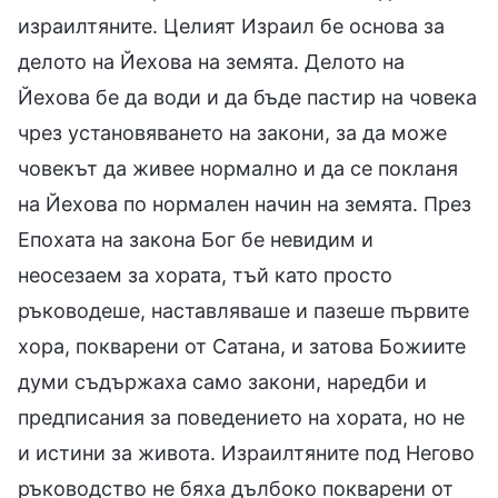
израилтяните. Целият Израил бе основа за
делото на Йехова на земята. Делото на
Йехова бе да води и да бъде пастир на човека
чрез установяването на закони, за да може
човекът да живее нормално и да се покланя
на Йехова по нормален начин на земята. През
Епохата на закона Бог бе невидим и
неосезаем за хората, тъй като просто
ръководеше, наставляваше и пазеше първите
хора, покварени от Сатана, и затова Божиите
думи съдържаха само закони, наредби и
предписания за поведението на хората, но не
и истини за живота. Израилтяните под Негово
ръководство не бяха дълбоко покварени от