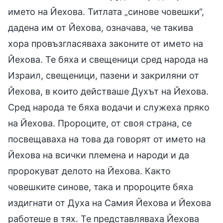
името на Йехова. Титлата „синове човешки“,
дадена им от Йехова, означава, че такива
хора провъзгласяваха законите от името на
Йехова. Те бяха и свещеници сред народа на
Израил, свещеници, пазени и закриляни от
Йехова, в които действаше Духът на Йехова.
Сред народа те бяха водачи и служеха пряко
на Йехова. Пророците, от своя страна, се
посвещаваха на това да говорят от името на
Йехова на всички племена и народи и да
пророкуват делото на Йехова. Както
човешките синове, така и пророците бяха
издигнати от Духа на Самия Йехова и Йехова
работеше в тях. Те представляваха Йехова