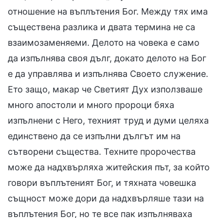
отношение на въплътения Бог. Между тях има
съществена разлика и двата термина не са
взаимозаменяеми. Делото на човека е само
да изпълнява своя дълг, докато делото на Бог
е да управлява и изпълнява Своето служение.
Ето защо, макар че Светият Дух използваше
много апостоли и много пророци бяха
изпълнени с Него, техният труд и думи целяха
единствено да се изпълни дългът им на
сътворени същества. Техните пророчества
може да надхвърляха житейския път, за който
говори въплътеният Бог, и тяхната човешка
същност може дори да надхвърляше тази на
въплътения Бог, но те все пак изпълняваха