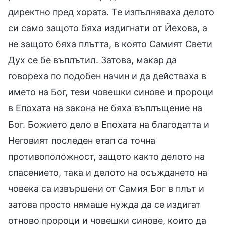
директно пред хората. Те изпълняваха делото
си само защото бяха издигнати от Йехова, а
не защото бяха плътта, в която Самият Свети
Дух се бе въплътил. Затова, макар да
говореха по подобен начин и да действаха в
името на Бог, тези човешки синове и пророци
в Епохата на закона не бяха въплъщение на
Бог. Божието дело в Епохата на благодатта и
Неговият последен етап са точна
противоположност, защото както делото на
спасението, така и делото на осъждането на
човека са извършени от Самия Бог в плът и
затова просто нямаше нужда да се издигат
отново пророци и човешки синове, които да