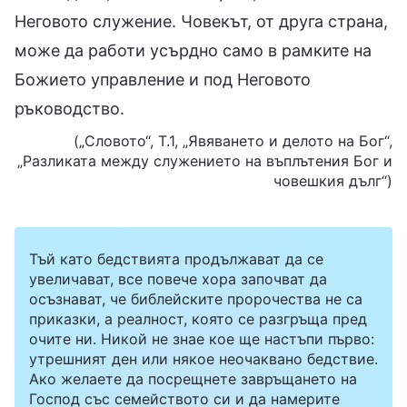
Неговото служение. Човекът, от друга страна,
може да работи усърдно само в рамките на
Божието управление и под Неговото
ръководство.
(„Словото“, Т.1, „Явяването и делото на Бог“,
„Разликата между служението на въплътения Бог и
човешкия дълг“)
Тъй като бедствията продължават да се
увеличават, все повече хора започват да
осъзнават, че библейските пророчества не са
приказки, а реалност, която се разгръща пред
очите ни. Никой не знае кое ще настъпи първо:
утрешният ден или някое неочаквано бедствие.
Ако желаете да посрещнете завръщането на
Господ със семейството си и да намерите