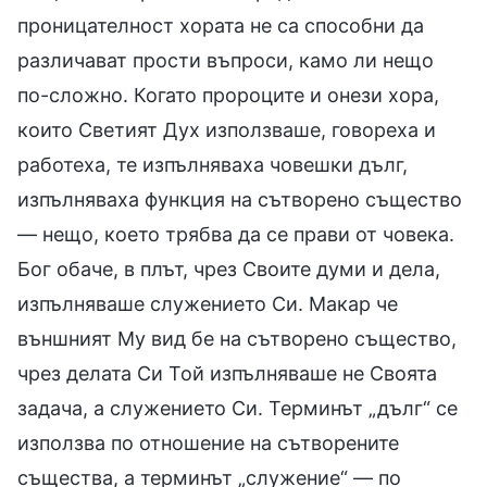
проницателност хората не са способни да
различават прости въпроси, камо ли нещо
по-сложно. Когато пророците и онези хора,
които Светият Дух използваше, говореха и
работеха, те изпълняваха човешки дълг,
изпълняваха функция на сътворено същество
— нещо, което трябва да се прави от човека.
Бог обаче, в плът, чрез Своите думи и дела,
изпълняваше служението Си. Макар че
външният Му вид бе на сътворено същество,
чрез делата Си Той изпълняваше не Своята
задача, а служението Си. Терминът „дълг“ се
използва по отношение на сътворените
същества, а терминът „служение“ — по