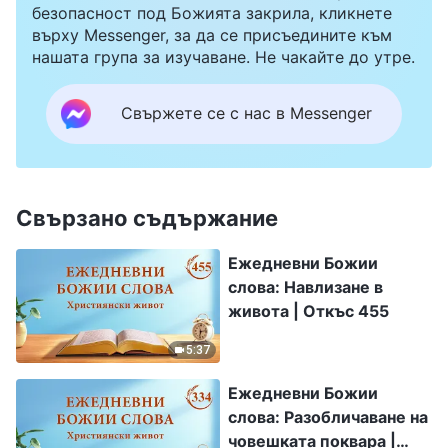
безопасност под Божията закрила, кликнете
върху Messenger, за да се присъедините към
нашата група за изучаване. Не чакайте до утре.
Свържете се с нас в Messenger
Свързано съдържание
Ежедневни Божии
слова: Навлизане в
живота | Откъс 455
5:37
Ежедневни Божии
слова: Разобличаване на
човешката поквара |