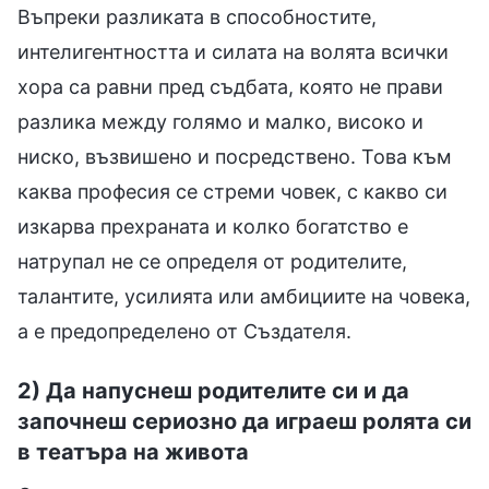
Въпреки разликата в способностите,
интелигентността и силата на волята всички
хора са равни пред съдбата, която не прави
разлика между голямо и малко, високо и
ниско, възвишено и посредствено. Това към
каква професия се стреми човек, с какво си
изкарва прехраната и колко богатство е
натрупал не се определя от родителите,
талантите, усилията или амбициите на човека,
а е предопределено от Създателя.
2) Да напуснеш родителите си и да
започнеш сериозно да играеш ролята си
в театъра на живота