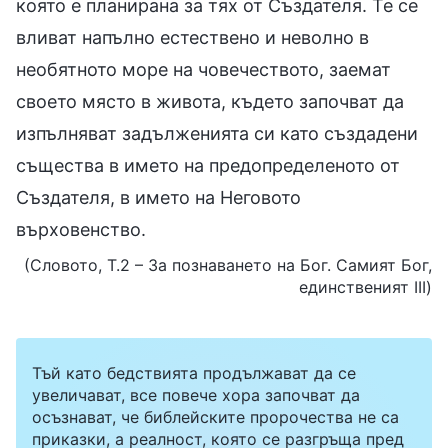
която е планирана за тях от Създателя. Те се
вливат напълно естествено и неволно в
необятното море на човечеството, заемат
своето място в живота, където започват да
изпълняват задълженията си като създадени
същества в името на предопределеното от
Създателя, в името на Неговото
върховенство.
(Словото, Т.2 – За познаването на Бог. Самият Бог,
единственият III)
Тъй като бедствията продължават да се
увеличават, все повече хора започват да
осъзнават, че библейските пророчества не са
приказки, а реалност, която се разгръща пред