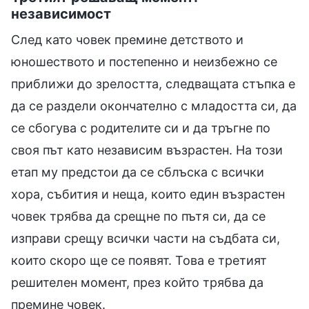
независимост
След като човек премине детството и
юношеството и постепенно и неизбежно се
приближи до зрелостта, следващата стъпка е
да се раздели окончателно с младостта си, да
се сбогува с родителите си и да тръгне по
своя път като независим възрастен. На този
етап му предстои да се сблъска с всички
хора, събития и неща, които един възрастен
човек трябва да срещне по пътя си, да се
изправи срещу всички части на съдбата си,
които скоро ще се появят. Това е третият
решителен момент, през който трябва да
премине човек.