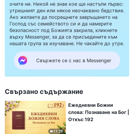
очите ни. Никой не знае кое ще настъпи първо:
утрешният ден или някое неочаквано бедствие.
Ако желаете да посрещнете завръщането на
Господ със семейството си и да намерите
безопасност под Божията закрила, кликнете
върху Messenger, за да се присъедините към
нашата група за изучаване. Не чакайте до утре.
Свържете се с нас в Messenger
Свързано съдържание
Ежедневни Божии
слова: Познаване на Бог |
Откъс 192
11:20