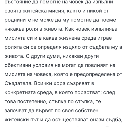
състояние да помогне на човек да изпълни
своята житейска мисия, както и никой от
роднините не може да му помогне да поеме
някаква роля в живота. Как човек изпълнява
мисията си и в каква жизнена среда играе
ролята си се определя изцяло от съдбата му в
живота. С други думи, никакви други
обективни условия не могат да повлияят на
мисията на човека, която е предопределена от
Създателя. Всички хора съзряват в
конкретната среда, в която порастват; след
това постепенно, стъпка по стъпка, те
започват да вървят по своя собствен
житейски път и да осъществяват онази съдба,