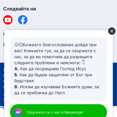
Следвайте ни
Свържете се с нас
🙂🙂Божието благословение дойде при
contact.bg@godfootsteps.org
вас! Кликнете тук, за да се свържете с
нас, за да ви помогнем да разрешите
следните проблеми и неясноти: 👇
А.
Как да посрещнем Господ Исус
Условия за ползване
Б.
Как да бъдем защитени от Бог при
Политика за поверителност
бедствия
Със съдействието на
В.
Искам да изучавам Божиите думи, за
Политика за бисквитките
да се приближа до Него
Авторско право © 2026
Църквата на Всемогъщия
Г.
Как да се отървем от болезнения
Бог.
Всички права запазени.
живот
Д.
Имам молба за молитва
Ежедневни Божии слова: Познаване на Бог | Откъс 124
Свържете се с нас в Messenger