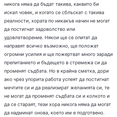
никога няма да бъдат такива, каквито би
искал човек, и когато се сблъскат с такива
реалности, хората по никакъв начин не могат
да постигнат задоволство или
удовлетворение. Някои ще се опитат да
направят всичко възможно, ще положат
огромни усилия и ще пожертват много заради
препитанието и бъдещето в стремежа си да
променят съдбата. Но в крайна сметка, дори
ако чрез упорита работа успеят да постигнат
мечтите си и да реализират желанията си, те
не могат да променят съдбата си и колкото и
да се стараят, тези хора никога няма да могат
да надминат онова, което им е подготвено.