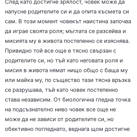
След като достигне зрялост, човек може да
напусне родителите си и да опита късмета си
сам. В този момент човекът наистина започва
да играе своята роля; мъглата се разсейва и
мисията му в живота постепенно се изяснява.
Привидно той все още е тясно свързан с
родителите си, но тъй като неговата роля и
мисия в живота нямат нищо общо с баща му
или майка му, по същество тази тясна връзка
се разрушава, тъй като човек постепенно
става независим. От биологична гледна точка
на подсъзнателно ниво човек все още не
може да не зависи от родителите си, но
обективно погледнато, веднага щом достигне