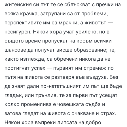
житейския си път те се сблъскват с пречки на
всяка крачка, затрупани са от проблеми,
перспективите им са мрачни, а животът —
несигурен. Някои хора учат усилено, но в
същото време пропускат на косъм всички
шансове да получат висше образование; те,
както изглежда, са обречени никога да не
постигнат успех — първият им стремеж по
пътя на живота се разтваря във въздуха. Без
да знаят дали по-нататъшният им път ще бъде
гладък, или трънлив, те за първи път усещат
колко променлива е човешката съдба и
затова гледат на живота с очакване и страх.
Някои хора въпреки липсата на добро