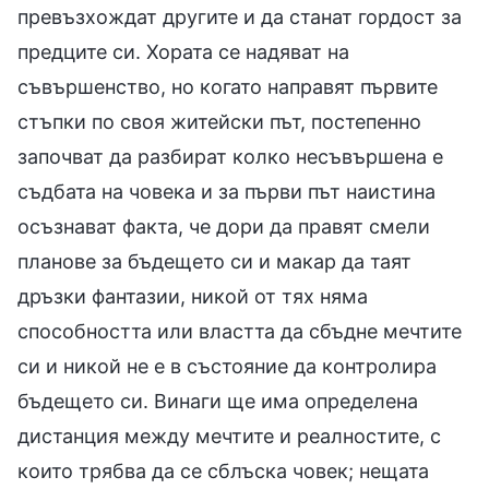
превъзхождат другите и да станат гордост за
предците си. Хората се надяват на
съвършенство, но когато направят първите
стъпки по своя житейски път, постепенно
започват да разбират колко несъвършена е
съдбата на човека и за първи път наистина
осъзнават факта, че дори да правят смели
планове за бъдещето си и макар да таят
дръзки фантазии, никой от тях няма
способността или властта да сбъдне мечтите
си и никой не е в състояние да контролира
бъдещето си. Винаги ще има определена
дистанция между мечтите и реалностите, с
които трябва да се сблъска човек; нещата