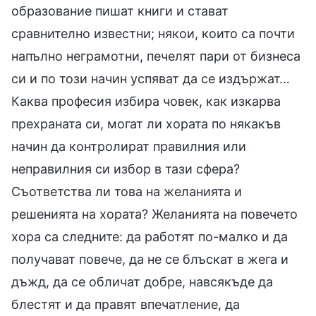
образование пишат книги и стават
сравнително известни; някои, които са почти
напълно неграмотни, печелят пари от бизнеса
си и по този начин успяват да се издържат…
Каква професия избира човек, как изкарва
прехраната си, могат ли хората по някакъв
начин да контролират правилния или
неправилния си избор в тази сфера?
Съответства ли това на желанията и
решенията на хората? Желанията на повечето
хора са следните: да работят по-малко и да
получават повече, да не се блъскат в жега и
дъжд, да се обличат добре, навсякъде да
блестят и да правят впечатление, да