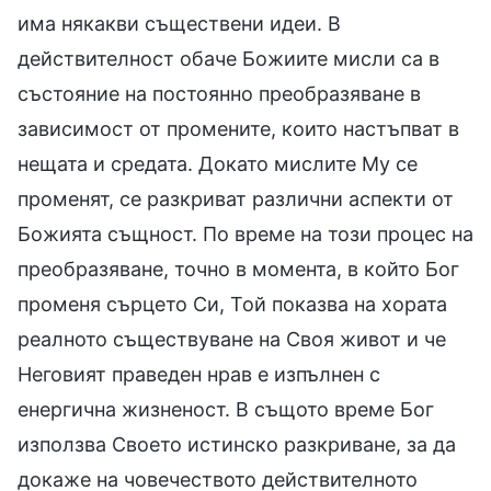
има някакви съществени идеи. В
действителност обаче Божиите мисли са в
състояние на постоянно преобразяване в
зависимост от промените, които настъпват в
нещата и средата. Докато мислите Му се
променят, се разкриват различни аспекти от
Божията същност. По време на този процес на
преобразяване, точно в момента, в който Бог
променя сърцето Си, Той показва на хората
реалното съществуване на Своя живот и че
Неговият праведен нрав е изпълнен с
енергична жизненост. В същото време Бог
използва Своето истинско разкриване, за да
докаже на човечеството действителното