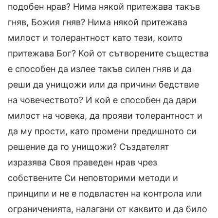
подобен нрав? Нима някой притежава такъв
гняв, Божия гняв? Нима някой притежава
милост и толерантност като тези, които
притежава Бог? Кой от сътворените същества
е способен да излее такъв силен гняв и да
реши да унищожи или да причини бедствие
на човечеството? И кой е способен да дари
милост на човека, да прояви толерантност и
да му прости, като промени предишното си
решение да го унищожи? Създателят
изразява Своя праведен нрав чрез
собствените Си неповторими методи и
принципи и не е подвластен на контрола или
ограниченията, налагани от каквито и да било