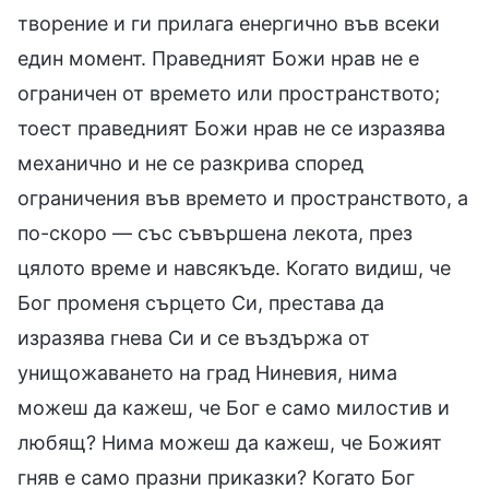
творение и ги прилага енергично във всеки
един момент. Праведният Божи нрав не е
ограничен от времето или пространството;
тоест праведният Божи нрав не се изразява
механично и не се разкрива според
ограничения във времето и пространството, а
по-скоро — със съвършена лекота, през
цялото време и навсякъде. Когато видиш, че
Бог променя сърцето Си, престава да
изразява гнева Си и се въздържа от
унищожаването на град Ниневия, нима
можеш да кажеш, че Бог е само милостив и
любящ? Нима можеш да кажеш, че Божият
гняв е само празни приказки? Когато Бог