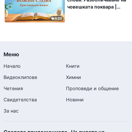
човешката поквара |
Откъс 337
9:23
Меню
Начало
Книги
Видеоклипове
Химни
Четения
Проповеди и общение
Свидетелства
Новини
За нас