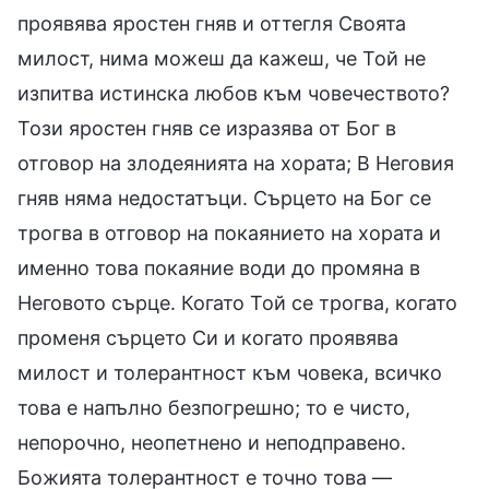
проявява яростен гняв и оттегля Своята
милост, нима можеш да кажеш, че Той не
изпитва истинска любов към човечеството?
Този яростен гняв се изразява от Бог в
отговор на злодеянията на хората; В Неговия
гняв няма недостатъци. Сърцето на Бог се
трогва в отговор на покаянието на хората и
именно това покаяние води до промяна в
Неговото сърце. Когато Той се трогва, когато
променя сърцето Си и когато проявява
милост и толерантност към човека, всичко
това е напълно безпогрешно; то е чисто,
непорочно, неопетнено и неподправено.
Божията толерантност е точно това —