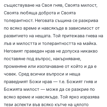
съществуване на Своя гняв, Своята милост,
Своята любяща доброта и Своята
толерантност. Неговата същина се разкрива
по всяко време и навсякъде в зависимост от
развитието на нещата. Той притежава гнева на
лъв и милостта и толерантността на майка.
Неговият праведен нрав не допуска никакво
поставяне под въпрос, накърняване,
променяне или изопачаване от който и да е
човек. Сред всички въпроси и неща
праведният Божи нрав — т.е. Божият гняв и
Божията милост — може да се разкрие по
всяко време и навсякъде. Той ярко изразява
тези аспекти във всяко кътче на цялото