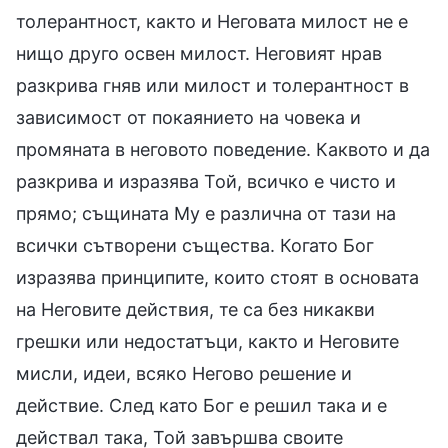
толерантност, както и Неговата милост не е
нищо друго освен милост. Неговият нрав
разкрива гняв или милост и толерантност в
зависимост от покаянието на човека и
промяната в неговото поведение. Каквото и да
разкрива и изразява Той, всичко е чисто и
прямо; същината Му е различна от тази на
всички сътворени същества. Когато Бог
изразява принципите, които стоят в основата
на Неговите действия, те са без никакви
грешки или недостатъци, както и Неговите
мисли, идеи, всяко Негово решение и
действие. След като Бог е решил така и е
действал така, Той завършва своите