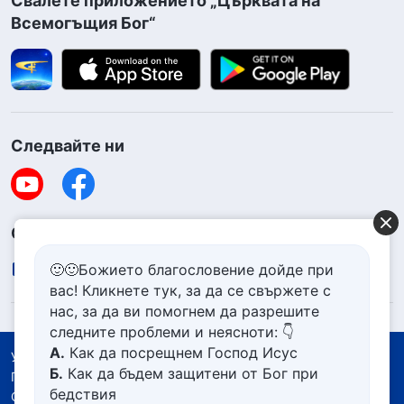
Свалете приложението „Църквата на
Всемогъщия Бог“
Следвайте ни
Свържете се с нас
contact.bg@godfootsteps.org
🙂🙂Божието благословение дойде при
вас! Кликнете тук, за да се свържете с
нас, за да ви помогнем да разрешите
следните проблеми и неясноти: 👇
А.
Как да посрещнем Господ Исус
Условия за ползване
Б.
Как да бъдем защитени от Бог при
Политика за поверителност
бедствия
Със съдействието на