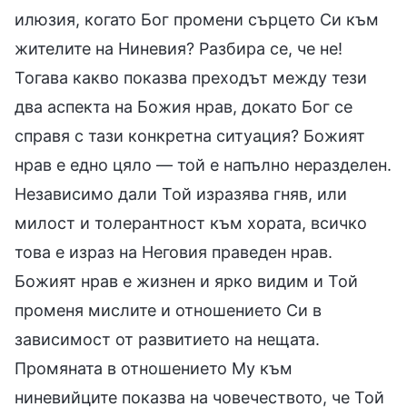
илюзия, когато Бог промени сърцето Си към
жителите на Ниневия? Разбира се, че не!
Тогава какво показва преходът между тези
два аспекта на Божия нрав, докато Бог се
справя с тази конкретна ситуация? Божият
нрав е едно цяло — той е напълно неразделен.
Независимо дали Той изразява гняв, или
милост и толерантност към хората, всичко
това е израз на Неговия праведен нрав.
Божият нрав е жизнен и ярко видим и Той
променя мислите и отношението Си в
зависимост от развитието на нещата.
Промяната в отношението Му към
ниневийците показва на човечеството, че Той