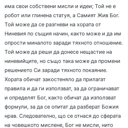
има свои собствени мисли и идеи; Той не е
робот или глинена статуя, а Самият Жив Бог.
Той може да се разгневи на хората от
Ниневия по същия начин, както може и да им
опрости миналото заради тяхното отношение.
Той може да реши да донесе нещастие на
ниневийците, но също така може да промени
решението Си заради тяхното покаяние.
Хората обичат закостеняло да прилагат
правила и да ги използват, за да ограничават
и определят Бог, както обичат да използват
формули, за да се опитат да разберат Божия
нрав. Следователно, що се отнася до сферата
на човешкото мислене, Бог не мисли, нито