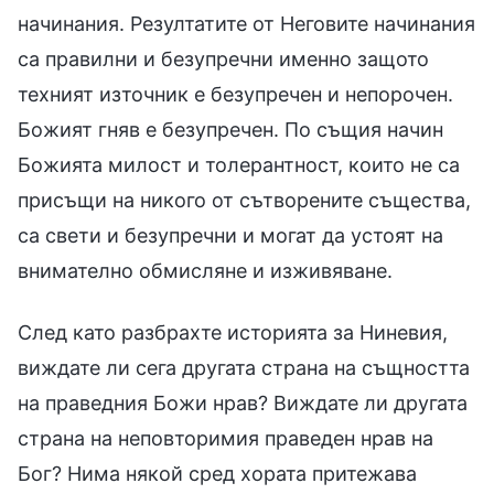
начинания. Резултатите от Неговите начинания
са правилни и безупречни именно защото
техният източник е безупречен и непорочен.
Божият гняв е безупречен. По същия начин
Божията милост и толерантност, които не са
присъщи на никого от сътворените същества,
са свети и безупречни и могат да устоят на
внимателно обмисляне и изживяване.
След като разбрахте историята за Ниневия,
виждате ли сега другата страна на същността
на праведния Божи нрав? Виждате ли другата
страна на неповторимия праведен нрав на
Бог? Нима някой сред хората притежава