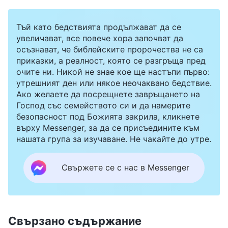
Тъй като бедствията продължават да се
увеличават, все повече хора започват да
осъзнават, че библейските пророчества не са
приказки, а реалност, която се разгръща пред
очите ни. Никой не знае кое ще настъпи първо:
утрешният ден или някое неочаквано бедствие.
Ако желаете да посрещнете завръщането на
Господ със семейството си и да намерите
безопасност под Божията закрила, кликнете
върху Messenger, за да се присъедините към
нашата група за изучаване. Не чакайте до утре.
Свържете се с нас в Messenger
Свързано съдържание