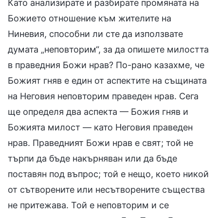
Като анализирате и разбирате промяната на
Божието отношение към жителите на
Ниневия, способни ли сте да използвате
думата „неповторим“, за да опишете милостта
в праведния Божи нрав? По-рано казахме, че
Божият гняв е един от аспектите на същината
на Неговия неповторим праведен нрав. Сега
ще определя два аспекта — Божия гняв и
Божията милост — като Неговия праведен
нрав. Праведният Божи нрав е свят; той не
търпи да бъде накърняван или да бъде
поставян под въпрос; той е нещо, което никой
от сътворените или несътворените същества
не притежава. Той е неповторим и се