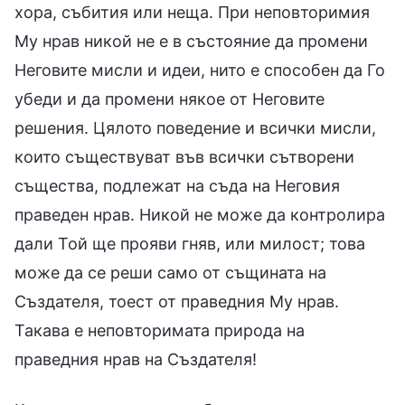
хора, събития или неща. При неповторимия
Му нрав никой не е в състояние да промени
Неговите мисли и идеи, нито е способен да Го
убеди и да промени някое от Неговите
решения. Цялото поведение и всички мисли,
които съществуват във всички сътворени
същества, подлежат на съда на Неговия
праведен нрав. Никой не може да контролира
дали Той ще прояви гняв, или милост; това
може да се реши само от същината на
Създателя, тоест от праведния Му нрав.
Такава е неповторимата природа на
праведния нрав на Създателя!