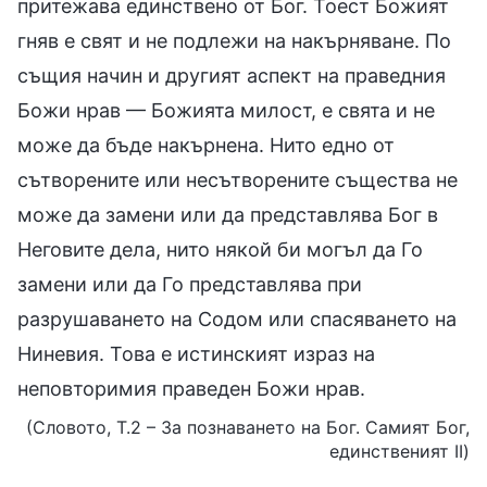
притежава единствено от Бог. Тоест Божият
гняв е свят и не подлежи на накърняване. По
същия начин и другият аспект на праведния
Божи нрав — Божията милост, е свята и не
може да бъде накърнена. Нито едно от
сътворените или несътворените същества не
може да замени или да представлява Бог в
Неговите дела, нито някой би могъл да Го
замени или да Го представлява при
разрушаването на Содом или спасяването на
Ниневия. Това е истинският израз на
неповторимия праведен Божи нрав.
(Словото, Т.2 – За познаването на Бог. Самият Бог,
единственият II)