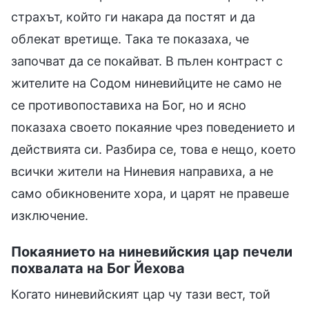
страхът, който ги накара да постят и да
облекат вретище. Така те показаха, че
започват да се покайват. В пълен контраст с
жителите на Содом ниневийците не само не
се противопоставиха на Бог, но и ясно
показаха своето покаяние чрез поведението и
действията си. Разбира се, това е нещо, което
всички жители на Ниневия направиха, а не
само обикновените хора, и царят не правеше
изключение.
Покаянието на ниневийския цар печели
похвалата на Бог Йехова
Когато ниневийският цар чу тази вест, той