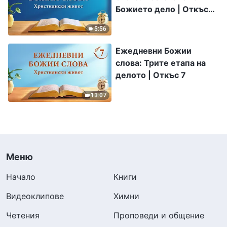
Божието дело | Откъс
218
5:56
Ежедневни Божии
слова: Трите етапа на
делото | Откъс 7
13:07
Меню
Начало
Книги
Видеоклипове
Химни
Четения
Проповеди и общение