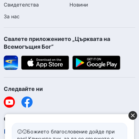
Свидетелства
Новини
За нас
Свалете приложението „Църквата на
Всемогъщия Бог“
Следвайте ни
Свържете се с нас
🙂🙂Божието благословение дойде при
contact.bg@godfootsteps.org
вас! Кликнете тук, за да се свържете с