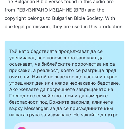
The Bulgarian Bible verses found in this audio are
from РЕВИЗИРАНО ИЗДАНИЕ (BPB) and the
copyright belongs to Bulgarian Bible Society. With
due legal permission, they are used in this production.
Тъй като бедствията продължават да се
увеличават, все повече хора започват да
осъзнават, че библейските пророчества не са
приказки, а реалност, която се разгръща пред
очите ни. Никой не знае кое ще настъпи първо:
утрешният ден или някое неочаквано бедствие.
Ако желаете да посрещнете завръщането на
Господ със семейството си и да намерите
безопасност под Божията закрила, кликнете
върху Messenger, за да се присъедините към
нашата група за изучаване. Не чакайте до утре.