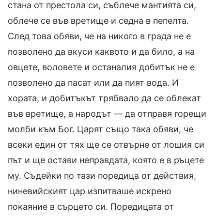
стана от престола си, съблече мантията си,
облече се във вретище и седна в пепелта.
След това обяви, че на никого в града не е
позволено да вкуси каквото и да било, а на
овцете, воловете и останалия добитък не е
позволено да пасат или да пият вода. И
хората, и добитъкът трябвало да се облекат
във вретище, а народът — да отправя горещи
молби към Бог. Царят също така обяви, че
всеки един от тях ще се отвърне от лошия си
път и ще остави неправдата, която е в ръцете
му. Съдейки по тази поредица от действия,
ниневийският цар изпитваше искрено
покаяние в сърцето си. Поредицата от