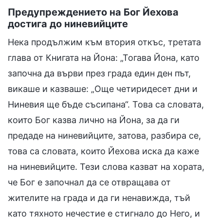
Предупреждението на Бог Йехова
достига до ниневийците
Нека продължим към втория откъс, третата
глава от Книгата на Йона: „Тогава Йона, като
започна да върви през града един ден път,
викаше и казваше: „Още четиридесет дни и
Ниневия ще бъде съсипана“. Това са словата,
които Бог казва лично на Йона, за да ги
предаде на ниневийците, затова, разбира се,
това са словата, които Йехова иска да каже
на ниневийците. Тези слова казват на хората,
че Бог е започнал да се отвращава от
жителите на града и да ги ненавижда, тъй
като тяхното нечестие е стигнало до Него, и