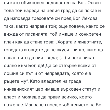
си като обикновен подвластен на Бог. Освен
това той нареди на целия град да се покае и
да изповяда греховете си пред Бог Йехова
така, както направи той; още повече, както се
вижда от писанията, той имаше и конкретен
план как да стане това: „Хората и животните,
говедата и овцете да не вкусят нищо, нито да
пасат, нито да пият вода; (…) и нека викат
силно към Бог, да! Да се отвърне всеки от
лошия си път и от неправдата, която е в
ръцете му“. Като владетел на града
ниневийският цар имаше върховен статут и
власт и можеше да прави всичко, което
пожелае. Изправен пред съобщението на Бог