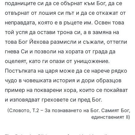
поданиците си да се обърнат към Бог, да се
отвърнат от лошия си път и да се откажат от
неправдата, която е в ръцете им. Освен това
той успя да остави трона си, а в замяна на
това Бог Йехова размисли и съжали, оттегли
гнева Си и позволи на хората от града да
оцелеят, като ги опази от унищожение.
Постъпката на царя може да се нарече рядко
чудо в човешката история и дори образцов
пример на покварени хора, които се покайват
и изповядват греховете си пред Бог.
(Словото, Т.2 – За познаването на Бог. Самият Бог,
единственият II)