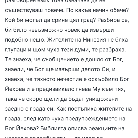
разговорен език това означава да не
съществуваш повече. По какъв начин обаче?
Кой би могъл да срине цял град? Разбира се,
би било невъзможно човек да извърши
подобно нещо. Жителите на Ниневия не бяха
глупаци и щом чуха тези думи, те разбраха.
Те знаеха, че съобщението е дошло от Бог,
знаели, че Бог ще извърши делото Си, и
знаеха, че тяхното нечестие е оскърбило Бог
Йехова и е предизвикало гнева Му към тях,
така че скоро щели да бъдат унищожени
заедно с града си. Как постъпиха жителите на
града, след като чуха предупреждението на
Бог Йехова? Библията описва реакциите на