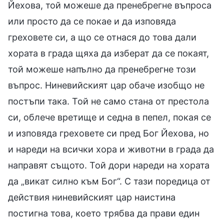
Йехова, той можеше да пренебрегне въпроса
или просто да се покае и да изповяда
греховете си, а що се отнася до това дали
хората в града щяха да изберат да се покаят,
той можеше напълно да пренебрегне този
въпрос. Ниневийският цар обаче изобщо не
постъпи така. Той не само стана от престола
си, облече вретище и седна в пепел, покая се
и изповяда греховете си пред Бог Йехова, но
и нареди на всички хора и животни в града да
направят същото. Той дори нареди на хората
да „викат силно към Бог“. С тази поредица от
действия ниневийският цар наистина
постигна това, което трябва да прави един