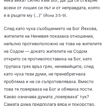
нека викат силно към Бог, да! Да се отвърне
всеки от лошия си път и от неправдата, която
е в ръцете му (…)“
.
(Йона 3:5-9)
След като чуха съобщението на Бог Йехова,
жителите на Ниневия показаха отношение,
напълно противоположно на това на жителите
на Содом — докато жителите на Содом
открито се противопоставиха на Бог, като
трупаха грях връз грях, ниневийците, след
като чуха тези думи, не пренебрегнаха
проблема и не се съпротивляваха. Вместо
това те повярваха на Бог и обявиха пости.
Какво означава думата „повярваха“ тук?
Самата дума предполага вяра и покорство.