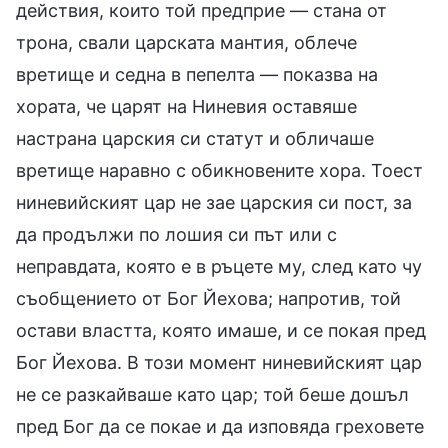
действия, които той предприе — стана от
трона, свали царската мантия, облече
вретище и седна в пепелта — показва на
хората, че царят на Ниневия оставяше
настрана царския си статут и обличаше
вретище наравно с обикновените хора. Тоест
ниневийският цар не зае царския си пост, за
да продължи по лошия си път или с
неправдата, която е в ръцете му, след като чу
съобщението от Бог Йехова; напротив, той
остави властта, която имаше, и се покая пред
Бог Йехова. В този момент ниневийският цар
не се разкайваше като цар; той беше дошъл
пред Бог да се покае и да изповяда греховете