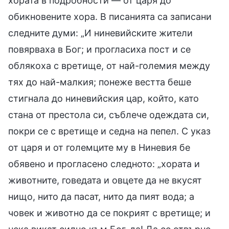
хората в подробности — от царя до
обикновените хора. В писанията са записани
следните думи: „И ниневийските жители
повярваха в Бог; и прогласиха пост и се
облякоха с вретище, от най-големия между
тях до най-малкия; понеже вестта беше
стигнала до ниневийския цар, който, като
стана от престола си, съблече одеждата си,
покри се с вретище и седна на пепел. С указ
от царя и от големците му в Ниневия бе
обявено и прогласено следното: „хората и
животните, говедата и овцете да не вкусят
нищо, нито да пасат, нито да пият вода; а
човек и животно да се покрият с вретище; и