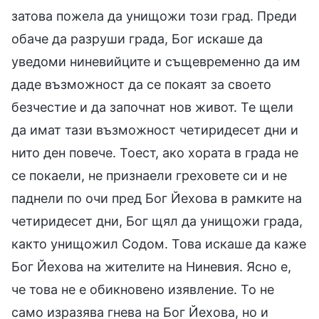
затова пожела да унищожи този град. Преди
обаче да разруши града, Бог искаше да
уведоми ниневийците и същевременно да им
даде възможност да се покаят за своето
безчестие и да започнат нов живот. Те щели
да имат тази възможност четиридесет дни и
нито ден повече. Тоест, ако хората в града не
се покаели, не признаели греховете си и не
паднели по очи пред Бог Йехова в рамките на
четиридесет дни, Бог щял да унищожи града,
както унищожил Содом. Това искаше да каже
Бог Йехова на жителите на Ниневия. Ясно е,
че това не е обикновено изявление. То не
само изразява гнева на Бог Йехова, но и