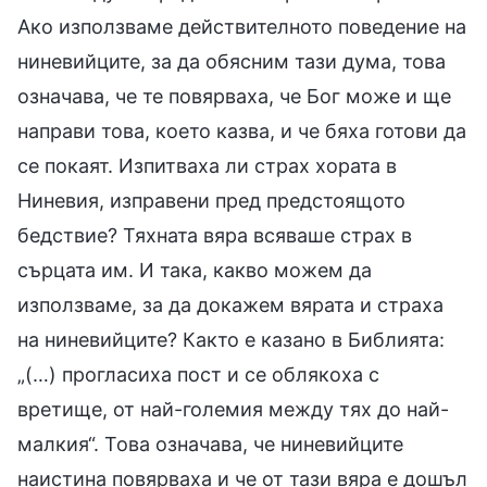
Ако използваме действителното поведение на
ниневийците, за да обясним тази дума, това
означава, че те повярваха, че Бог може и ще
направи това, което казва, и че бяха готови да
се покаят. Изпитваха ли страх хората в
Ниневия, изправени пред предстоящото
бедствие? Тяхната вяра всяваше страх в
сърцата им. И така, какво можем да
използваме, за да докажем вярата и страха
на ниневийците? Както е казано в Библията:
„(…) прогласиха пост и се облякоха с
вретище, от най-големия между тях до най-
малкия“. Това означава, че ниневийците
наистина повярваха и че от тази вяра е дошъл