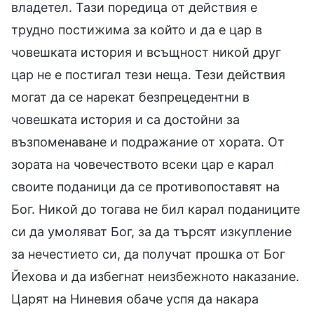
владетел. Тази поредица от действия е
трудно постижима за който и да е цар в
човешката история и всъщност никой друг
цар не е постигал тези неща. Тези действия
могат да се нарекат безпрецедентни в
човешката история и са достойни за
възпоменаване и подражание от хората. От
зората на човечеството всеки цар е карал
своите поданици да се противопоставят на
Бог. Никой до тогава не бил карал поданиците
си да умоляват Бог, за да търсят изкупление
за нечестието си, да получат прошка от Бог
Йехова и да избегнат неизбежното наказание.
Царят на Ниневия обаче успя да накара