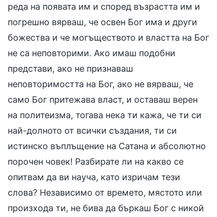
реда на появата им и според възрастта им и
погрешно вярваш, че освен Бог има и други
божества и че могъществото и властта на Бог
не са неповторими. Ако имаш подобни
представи, ако не признаваш
неповторимостта на Бог, ако не вярваш, че
само Бог притежава власт, и оставаш верен
на политеизма, тогава нека ти кажа, че ти си
най-долното от всички създания, ти си
истинско въплъщение на Сатана и абсолютно
порочен човек! Разбирате ли на какво се
опитвам да ви науча, като изричам тези
слова? Независимо от времето, мястото или
произхода ти, не бива да бъркаш Бог с никой