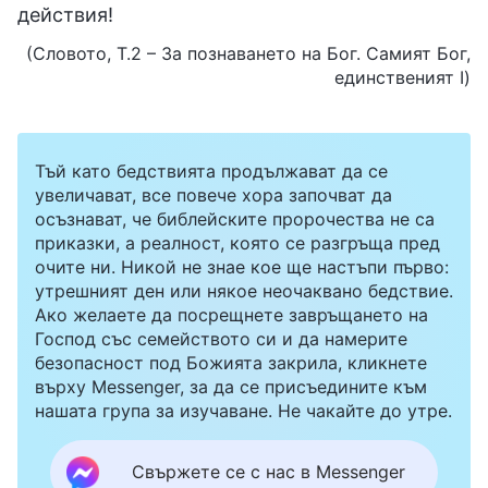
действия!
(Словото, Т.2 – За познаването на Бог. Самият Бог,
единственият I)
Тъй като бедствията продължават да се
увеличават, все повече хора започват да
осъзнават, че библейските пророчества не са
приказки, а реалност, която се разгръща пред
очите ни. Никой не знае кое ще настъпи първо:
утрешният ден или някое неочаквано бедствие.
Ако желаете да посрещнете завръщането на
Господ със семейството си и да намерите
безопасност под Божията закрила, кликнете
върху Messenger, за да се присъедините към
нашата група за изучаване. Не чакайте до утре.
Свържете се с нас в Messenger