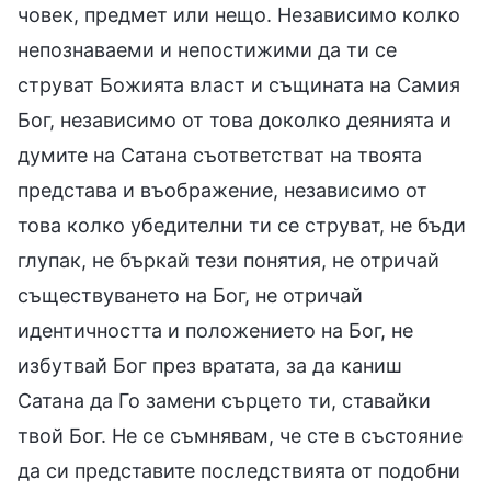
човек, предмет или нещо. Независимо колко
непознаваеми и непостижими да ти се
струват Божията власт и същината на Самия
Бог, независимо от това доколко деянията и
думите на Сатана съответстват на твоята
представа и въображение, независимо от
това колко убедителни ти се струват, не бъди
глупак, не бъркай тези понятия, не отричай
съществуването на Бог, не отричай
идентичността и положението на Бог, не
избутвай Бог през вратата, за да каниш
Сатана да Го замени сърцето ти, ставайки
твой Бог. Не се съмнявам, че сте в състояние
да си представите последствията от подобни