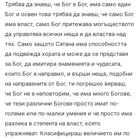
Трябва да знаеш, че Бог е Бог, има само един
Бог и освен това трябва да знаеш, че само Бог
има власт, само Бог притежава могъществото
да управлява всички неща и да властва над
тях. Само защото Сатана има способността
да подвежда хората и може да се представя
за Бог, да имитира знаменията и чудесата,
които Бог е направил, и върши неща, подобни
на направените от Бог, ти погрешно вярваш,
че Бог не е неповторим, че има много Богове,
че тези различни Богове просто имат по-
големи или по-малки умения и че просто има
разлика в степента на власт, която
упражняват. Класифицираш величието им по