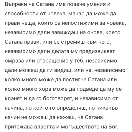
Въпреки че Сатана има повече умения и
способности от човека, макар да може да
прави неща, които са непостижими за човека,
независимо дали завиждаш на онова, което
Сатана прави, или се стремиш към него,
независимо дали делата му предизвикват
омраза или отвращение у теб, независимо
дали можеш да ги видиш, или не, независимо
колко много може да постигне Сатана или
колко много хора може да подведе да му се
кланят и да го боготворят, и независимо от
начина, по който го определяш, по никакъв
начин не можеш да кажеш, че Сатана
притежава властта и могъществото на Бог.