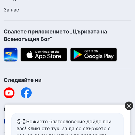
За нас
Свалете приложението „Църквата на
Всемогъщия Бог“
Следвайте ни
Свържете се с нас
contact.bg@godfootsteps.org
🙂🙂Божието благословение дойде при
вас! Кликнете тук, за да се свържете с