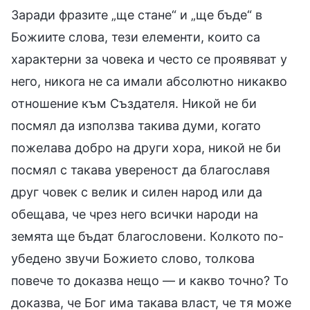
Заради фразите „ще стане“ и „ще бъде“ в
Божиите слова, тези елементи, които са
характерни за човека и често се проявяват у
него, никога не са имали абсолютно никакво
отношение към Създателя. Никой не би
посмял да използва такива думи, когато
пожелава добро на други хора, никой не би
посмял с такава увереност да благославя
друг човек с велик и силен народ или да
обещава, че чрез него всички народи на
земята ще бъдат благословени. Колкото по-
убедено звучи Божието слово, толкова
повече то доказва нещо — и какво точно? То
доказва, че Бог има такава власт, че тя може