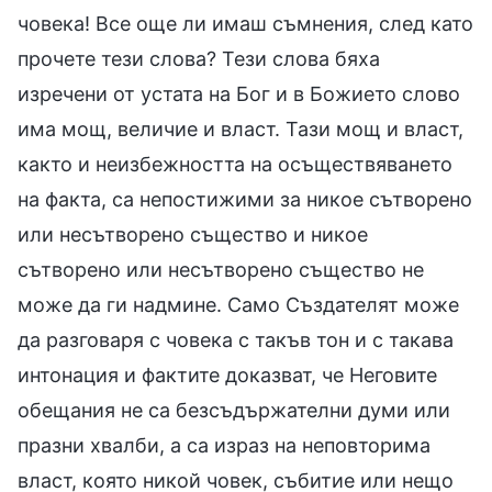
човека! Все още ли имаш съмнения, след като
прочете тези слова? Тези слова бяха
изречени от устата на Бог и в Божието слово
има мощ, величие и власт. Тази мощ и власт,
както и неизбежността на осъществяването
на факта, са непостижими за никое сътворено
или несътворено същество и никое
сътворено или несътворено същество не
може да ги надмине. Само Създателят може
да разговаря с човека с такъв тон и с такава
интонация и фактите доказват, че Неговите
обещания не са безсъдържателни думи или
празни хвалби, а са израз на неповторима
власт, която никой човек, събитие или нещо