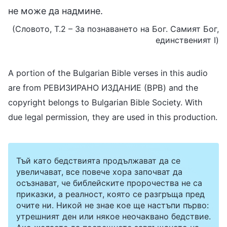
не може да надмине.
(Словото, Т.2 – За познаването на Бог. Самият Бог,
единственият I)
A portion of the Bulgarian Bible verses in this audio
are from РЕВИЗИРАНО ИЗДАНИЕ (BPB) and the
copyright belongs to Bulgarian Bible Society. With
due legal permission, they are used in this production.
Тъй като бедствията продължават да се
увеличават, все повече хора започват да
осъзнават, че библейските пророчества не са
приказки, а реалност, която се разгръща пред
очите ни. Никой не знае кое ще настъпи първо:
утрешният ден или някое неочаквано бедствие.