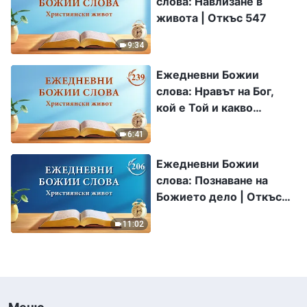
слова: Навлизане в
живота | Откъс 547
9:34
Ежедневни Божии
слова: Нравът на Бог,
кой е Той и какво
притежава | Откъс 239
6:41
Ежедневни Божии
слова: Познаване на
Божието дело | Откъс
206
11:02