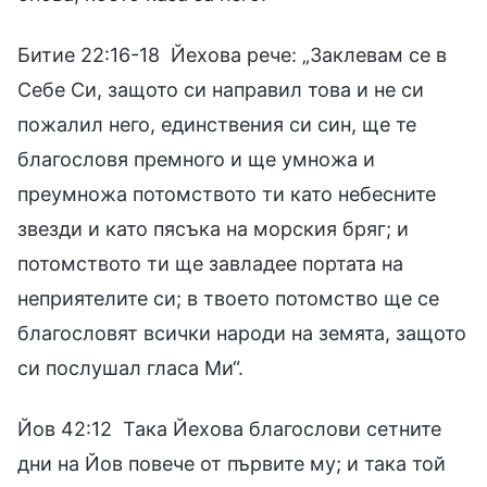
Битие 22:16-18 Йехова рече: „Заклевам се в
Себе Си, защото си направил това и не си
пожалил него, единствения си син, ще те
благословя премного и ще умножа и
преумножа потомството ти като небесните
звезди и като пясъка на морския бряг; и
потомството ти ще завладее портата на
неприятелите си; в твоето потомство ще се
благословят всички народи на земята, защото
си послушал гласа Ми“.
Йов 42:12 Така Йехова благослови сетните
дни на Йов повече от първите му; и така той