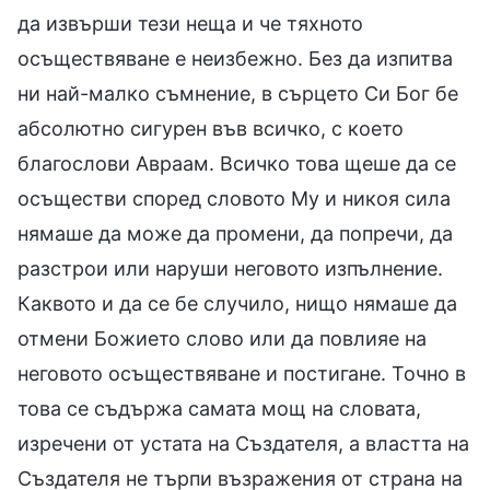
да извърши тези неща и че тяхното
осъществяване е неизбежно. Без да изпитва
ни най-малко съмнение, в сърцето Си Бог бе
абсолютно сигурен във всичко, с което
благослови Авраам. Всичко това щеше да се
осъществи според словото Му и никоя сила
нямаше да може да промени, да попречи, да
разстрои или наруши неговото изпълнение.
Каквото и да се бе случило, нищо нямаше да
отмени Божието слово или да повлияе на
неговото осъществяване и постигане. Точно в
това се съдържа самата мощ на словата,
изречени от устата на Създателя, а властта на
Създателя не търпи възражения от страна на