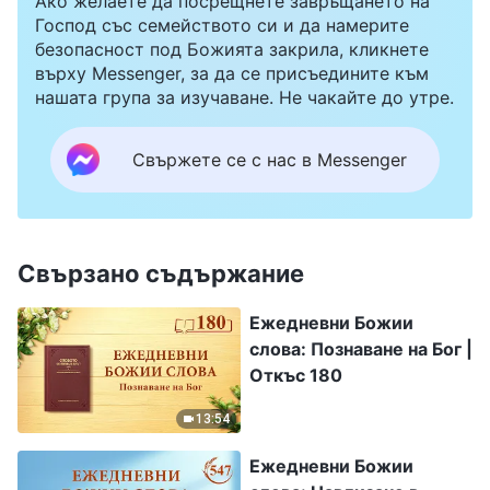
Ако желаете да посрещнете завръщането на
Господ със семейството си и да намерите
безопасност под Божията закрила, кликнете
върху Messenger, за да се присъедините към
нашата група за изучаване. Не чакайте до утре.
Свържете се с нас в Messenger
Свързано съдържание
Ежедневни Божии
слова: Познаване на Бог |
Откъс 180
13:54
Ежедневни Божии