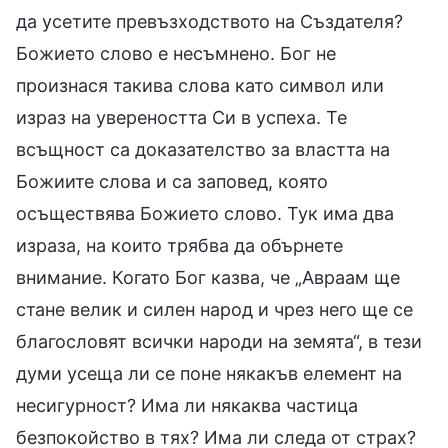
да усетите превъзходството на Създателя?
Божието слово е несъмнено. Бог не
произнася такива слова като символ или
израз на увереността Си в успеха. Те
всъщност са доказателство за властта на
Божиите слова и са заповед, която
осъществява Божието слово. Тук има два
израза, на които трябва да обърнете
внимание. Когато Бог казва, че „Авраам ще
стане велик и силен народ и чрез него ще се
благословят всички народи на земята“, в тези
думи усеща ли се поне някакъв елемент на
несигурност? Има ли някаква частица
безпокойство в тях? Има ли следа от страх?