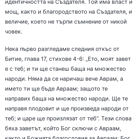
идентичността на Създателя. Той има власт и
мощ, както и благородството на Създателя, и
величие, което не търпи съмнение от никой
човек.
Нека първо разгледаме следния откъс от
Битие, глава 17, стихове 4-6: „Ето, моят завет
е с теб; и ти ще станеш баща на множество
народи. Няма да се наричаш вече Аврам, а
името ти ще бъде Авраам; защото те
направих баща на множество народи. Ще те
направя плодовит и ще произведа народи от
теб; и царе ще произлязат от теб“. Тези слова
бяха заветът, който Бог сключи с Авраам,
както и Божията благословия за Авраам: Бог