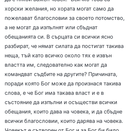
хорски желания, но хората могат само да
пожелават благословии за своето потомство,
а не могат да изпълнят или сбъднат
обещанията си. В сърцата си всички ясно
разбират, че нямат силата да постигат такива
неща, тъй като всичко около тях е извън
властта им, следователно как могат да
командват съдбите на другите? Причината,
поради която Бог може да произнася такива
слова, е че Бог има такава власт и е в
състояние да изпълни и осъществи всички
обещания, които дава на човека, и да сбъдне
всички благословии, които дарява на човека.
Човекът е сътворен от Бог и за Бог би било