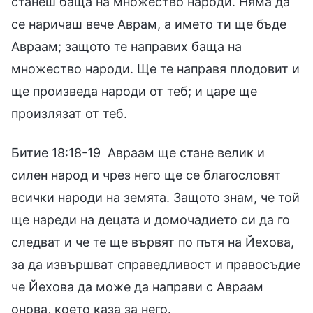
станеш баща на множество народи. Няма да
се наричаш вече Аврам, а името ти ще бъде
Авраам; защото те направих баща на
множество народи. Ще те направя плодовит и
ще произведа народи от теб; и царе ще
произлязат от теб.
Битие 18:18-19 Авраам ще стане велик и
силен народ и чрез него ще се благословят
всички народи на земята. Защото знам, че той
ще нареди на децата и домочадието си да го
следват и че те ще вървят по пътя на Йехова,
за да извършват справедливост и правосъдие
че Йехова да може да направи с Авраам
онова, което каза за него.