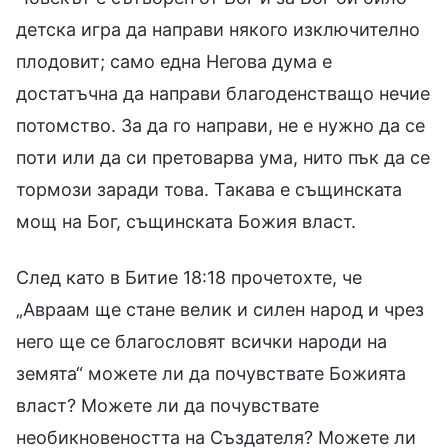
детска игра да направи някого изключително
плодовит; само една Негова дума е
достатъчна да направи благоденстващо нечие
потомство. За да го направи, не е нужно да се
поти или да си претоварва ума, нито пък да се
тормози заради това. Такава е същинската
мощ на Бог, същинската Божия власт.
След като в Битие 18:18 прочетохте, че
„Авраам ще стане велик и силен народ и чрез
него ще се благословят всички народи на
земята“ можете ли да почувствате Божията
власт? Можете ли да почувствате
необикновеността на Създателя? Можете ли