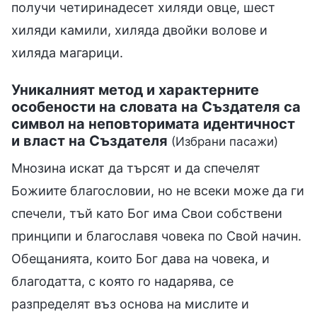
получи четиринадесет хиляди овце, шест
хиляди камили, хиляда двойки волове и
хиляда магарици.
Уникалният метод и характерните
особености на словата на Създателя са
символ на неповторимата идентичност
и власт на Създателя
(Избрани пасажи)
Мнозина искат да търсят и да спечелят
Божиите благословии, но не всеки може да ги
спечели, тъй като Бог има Свои собствени
принципи и благославя човека по Свой начин.
Обещанията, които Бог дава на човека, и
благодатта, с която го надарява, се
разпределят въз основа на мислите и