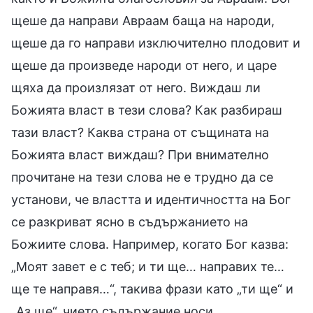
щеше да направи Авраам баща на народи,
щеше да го направи изключително плодовит и
щеше да произведе народи от него, и царе
щяха да произлязат от него. Виждаш ли
Божията власт в тези слова? Как разбираш
тази власт? Каква страна от същината на
Божията власт виждаш? При внимателно
прочитане на тези слова не е трудно да се
установи, че властта и идентичността на Бог
се разкриват ясно в съдържанието на
Божиите слова. Например, когато Бог казва:
„Моят завет е с теб; и ти ще… направих те…
ще те направя…“, такива фрази като „ти ще“ и
„Аз ще“, чието съдържание носи