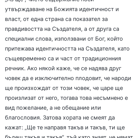
утвърждаване на Божията идентичност и
власт, от една страна са показател за
правдивостта на Създателя, а от друга са
специални слова, използвани от Бог, който
притежава идентичността на Създателя, като
същевременно са и част от традиционния
речник. Ако някой каже, че се надява друг
човек да е изключително плодовит, че народи
ще произхождат от този човек, че царе ще
произлизат от него, тогава това несъмнено е
вид пожелание, а не обещание или
благословия. Затова хората не смеят да
кажат: „Ще те направя такъв и такъв, ти ще
бъдеш такъв и такъв“, тъй като знаят, че нямат