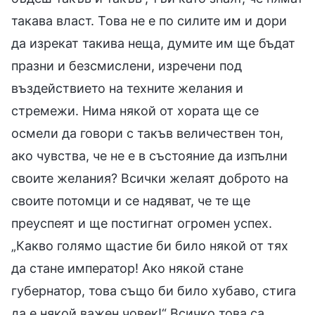
такава власт. Това не е по силите им и дори
да изрекат такива неща, думите им ще бъдат
празни и безсмислени, изречени под
въздействието на техните желания и
стремежи. Нима някой от хората ще се
осмели да говори с такъв величествен тон,
ако чувства, че не е в състояние да изпълни
своите желания? Всички желаят доброто на
своите потомци и се надяват, че те ще
преуспеят и ще постигнат огромен успех.
„Какво голямо щастие би било някой от тях
да стане император! Ако някой стане
губернатор, това също би било хубаво, стига
да е някой важен човек!“ Всичко това са