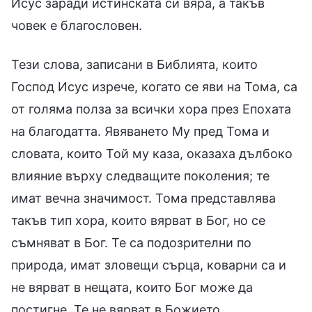
Исус заради истинската си вяра, а такъв
човек е благословен.
Тези слова, записани в Библията, които
Господ Исус изрече, когато се яви на Тома, са
от голяма полза за всички хора през Епохата
на благодатта. Явяването Му пред Тома и
словата, които Той му каза, оказаха дълбоко
влияние върху следващите поколения; те
имат вечна значимост. Тома представлява
такъв тип хора, които вярват в Бог, но се
съмняват в Бог. Те са подозрителни по
природа, имат зловещи сърца, коварни са и
не вярват в нещата, които Бог може да
постигне. Те не вярват в Божието