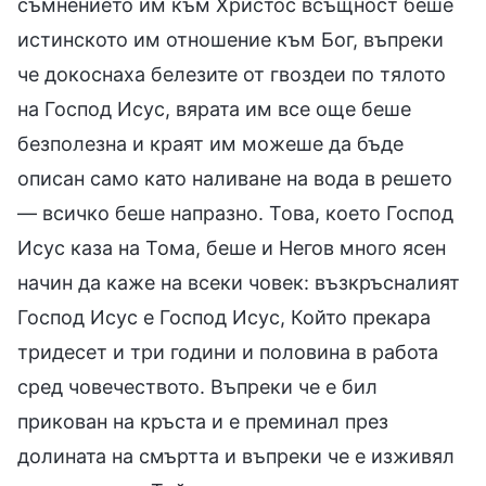
съмнението им към Христос всъщност беше
истинското им отношение към Бог, въпреки
че докоснаха белезите от гвоздеи по тялото
на Господ Исус, вярата им все още беше
безполезна и краят им можеше да бъде
описан само като наливане на вода в решето
— всичко беше напразно. Това, което Господ
Исус каза на Тома, беше и Негов много ясен
начин да каже на всеки човек: възкръсналият
Господ Исус е Господ Исус, Който прекара
тридесет и три години и половина в работа
сред човечеството. Въпреки че е бил
прикован на кръста и е преминал през
долината на смъртта и въпреки че е изживял