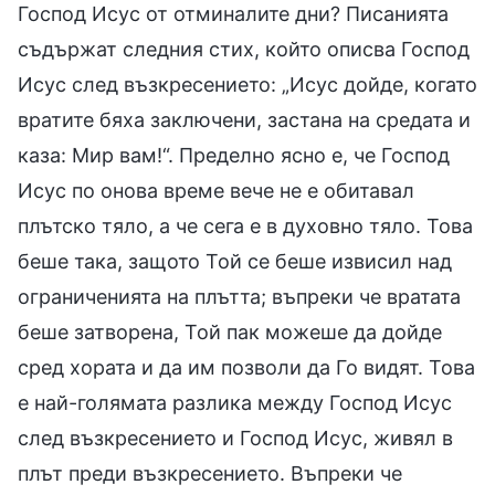
Господ Исус от отминалите дни? Писанията
съдържат следния стих, който описва Господ
Исус след възкресението: „Исус дойде, когато
вратите бяха заключени, застана на средата и
каза: Мир вам!“. Пределно ясно е, че Господ
Исус по онова време вече не е обитавал
плътско тяло, а че сега е в духовно тяло. Това
беше така, защото Той се беше извисил над
ограниченията на плътта; въпреки че вратата
беше затворена, Той пак можеше да дойде
сред хората и да им позволи да Го видят. Това
е най-голямата разлика между Господ Исус
след възкресението и Господ Исус, живял в
плът преди възкресението. Въпреки че