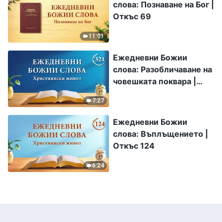
слова: Познаване на Бог |
Откъс 69
11:01
Ежедневни Божии
слова: Разобличаване на
човешката поквара |
Откъс 321
7:27
Ежедневни Божии
слова: Въплъщението |
Откъс 124
6:24