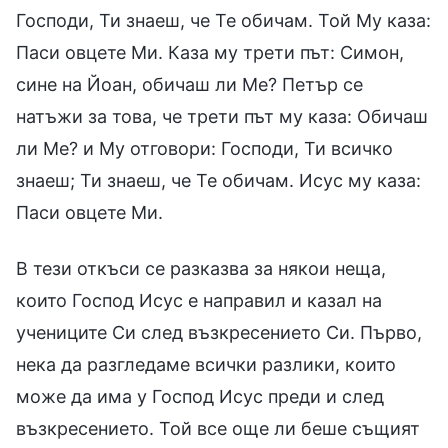
Господи, Ти знаеш, че Те обичам. Той Му каза:
Паси овцете Ми. Каза му трети път: Симон,
сине на Йоан, обичаш ли Ме? Петър се
натъжи за това, че трети път му каза: Обичаш
ли Ме? и Му отговори: Господи, Ти всичко
знаеш; Ти знаеш, че Те обичам. Исус му каза:
Паси овцете Ми.
В тези откъси се разказва за някои неща,
които Господ Исус е направил и казал на
учениците Си след възкресението Си. Първо,
нека да разгледаме всички разлики, които
може да има у Господ Исус преди и след
възкресението. Той все още ли беше същият