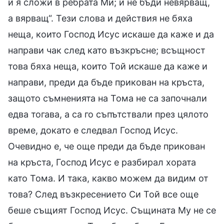
и я сложи в ребрата Ми; и не бъди невярващ,
а вярващ“. Тези слова и действия не бяха
неща, които Господ Исус искаше да каже и да
направи чак след като възкръсне; всъщност
това бяха неща, които Той искаше да каже и
направи, преди да бъде прикован на кръста,
защото съмненията на Тома не са започнали
едва тогава, а са го съпътствали през цялото
време, докато е следвал Господ Исус.
Очевидно е, че още преди да бъде прикован
на кръста, Господ Исус е разбирал хората
като Тома. И така, какво можем да видим от
това? След възкресението Си Той все още
беше същият Господ Исус. Същината Му не се