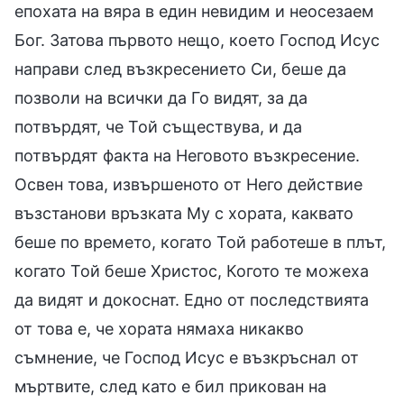
епохата на вяра в един невидим и неосезаем
Бог. Затова първото нещо, което Господ Исус
направи след възкресението Си, беше да
позволи на всички да Го видят, за да
потвърдят, че Той съществува, и да
потвърдят факта на Неговото възкресение.
Освен това, извършеното от Него действие
възстанови връзката Му с хората, каквато
беше по времето, когато Той работеше в плът,
когато Той беше Христос, Когото те можеха
да видят и докоснат. Едно от последствията
от това е, че хората нямаха никакво
съмнение, че Господ Исус е възкръснал от
мъртвите, след като е бил прикован на