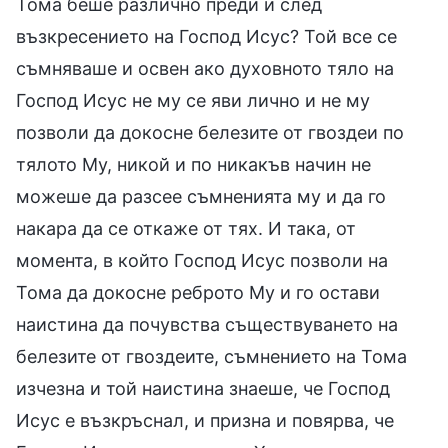
Тома беше различно преди и след
възкресението на Господ Исус? Той все се
съмняваше и освен ако духовното тяло на
Господ Исус не му се яви лично и не му
позволи да докосне белезите от гвоздеи по
тялото Му, никой и по никакъв начин не
можеше да разсее съмненията му и да го
накара да се откаже от тях. И така, от
момента, в който Господ Исус позволи на
Тома да докосне реброто Му и го остави
наистина да почувства съществуването на
белезите от гвоздеите, съмнението на Тома
изчезна и той наистина знаеше, че Господ
Исус е възкръснал, и призна и повярва, че