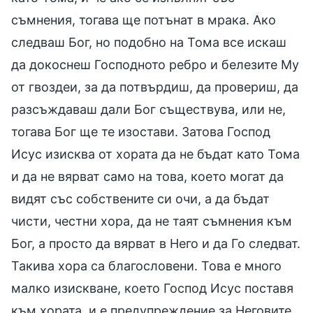
съмнения, тогава ще потънат в мрака. Ако
следваш Бог, но подобно на Тома все искаш
да докоснеш Господното ребро и белезите Му
от гвоздеи, за да потвърдиш, да провериш, да
разсъждаваш дали Бог съществува, или не,
тогава Бог ще те изостави. Затова Господ
Исус изисква от хората да не бъдат като Тома
и да не вярват само на това, което могат да
видят със собствените си очи, а да бъдат
чисти, честни хора, да не таят съмнения към
Бог, а просто да вярват в Него и да Го следват.
Такива хора са благословени. Това е много
малко изискване, което Господ Исус поставя
към хората, и е предупреждение за Неговите