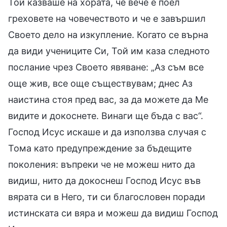
Той казваше на хората, че вече е поел
греховете на човечеството и че е завършил
Своето дело на изкупление. Когато се върна
да види учениците Си, Той им каза следното
послание чрез Своето явяване: „Аз съм все
още жив, все още съществувам; днес Аз
наистина стоя пред вас, за да можете да Ме
видите и докоснете. Винаги ще бъда с вас“.
Господ Исус искаше и да използва случая с
Тома като предупреждение за бъдещите
поколения: въпреки че не можеш нито да
видиш, нито да докоснеш Господ Исус във
вярата си в Него, ти си благословен поради
истинската си вяра и можеш да видиш Господ