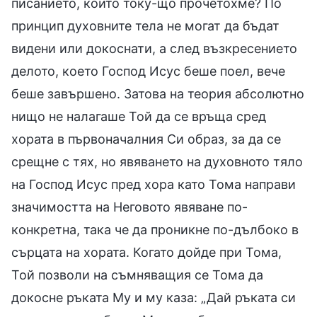
писанието, които току-що прочетохме? По
принцип духовните тела не могат да бъдат
видени или докоснати, а след възкресението
делото, което Господ Исус беше поел, вече
беше завършено. Затова на теория абсолютно
нищо не налагаше Той да се връща сред
хората в първоначалния Си образ, за да се
срещне с тях, но явяването на духовното тяло
на Господ Исус пред хора като Тома направи
значимостта на Неговото явяване по-
конкретна, така че да проникне по-дълбоко в
сърцата на хората. Когато дойде при Тома,
Той позволи на съмняващия се Тома да
докосне ръката Му и му каза: „Дай ръката си