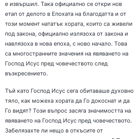
е извършил. Така официално се откри нов
етап от делото в Епохата на благодатта и от
този момент нататък хората, които са живели
под закона, официално излязоха от закона и
навлязоха в нова епоха, с ново начало. Това
са многостранните значения на явяването на
Господ Исус пред човечеството след
възкресението.
Тъй като Господ Исус сега обитаваше духовно
тяло, как можеха хората да Го докоснат и да
Го видят? Този въпрос засяга значимостта на
явяването на Господ Исус пред човечеството.
Забелязахте ли нещо в откъсите от