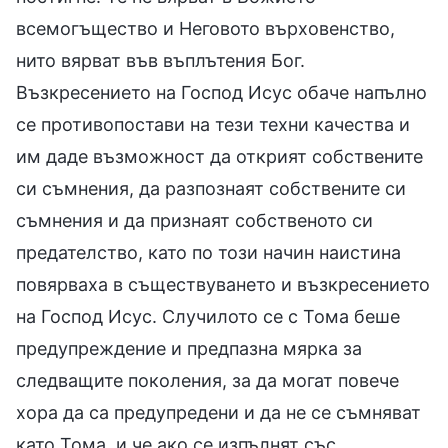
всемогъщество и Неговото върховенство,
нито вярват във въплътения Бог.
Възкресението на Господ Исус обаче напълно
се противопостави на тези техни качества и
им даде възможност да открият собствените
си съмнения, да разпознаят собствените си
съмнения и да признаят собственото си
предателство, като по този начин наистина
повярваха в съществуването и възкресението
на Господ Исус. Случилото се с Тома беше
предупреждение и предпазна мярка за
следващите поколения, за да могат повече
хора да са предупредени и да не се съмняват
като Тома, и че ако се изпълнят със