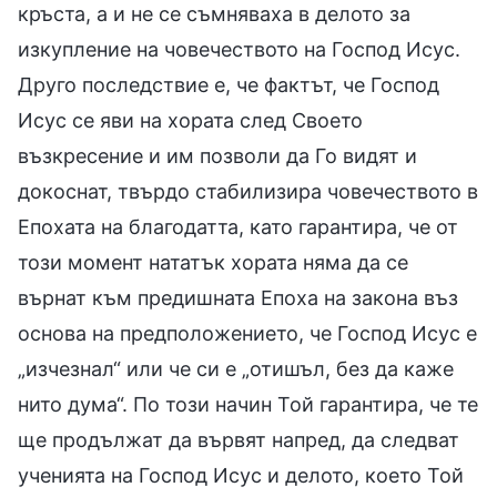
кръста, а и не се съмняваха в делото за
изкупление на човечеството на Господ Исус.
Друго последствие е, че фактът, че Господ
Исус се яви на хората след Своето
възкресение и им позволи да Го видят и
докоснат, твърдо стабилизира човечеството в
Епохата на благодатта, като гарантира, че от
този момент нататък хората няма да се
върнат към предишната Епоха на закона въз
основа на предположението, че Господ Исус е
„изчезнал“ или че си е „отишъл, без да каже
нито дума“. По този начин Той гарантира, че те
ще продължат да вървят напред, да следват
ученията на Господ Исус и делото, което Той