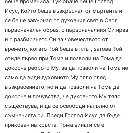
беше променила. Тук обаче беше Господ
Исус, Който беше възкръснал от мъртвите и
се беше завърнал от духовния свят в Своя
първоначален образ, с първоначалния Си нрав
и с разбирането Си за човечеството от
времето, когато Той беше в плът, затова Той
отиде първо при Тома и позволи на Тома да
докосне реброто Му, за да позволи на Тома не
само да види духовното Му тяло след
възкресението, но и да позволи на Тома да
докосне и почувства, че духовното Му тяло
съществува, и да се освободи напълно от
съмненията си. Преди Господ Исус да бъде
прикован на кръста, Тома винаги се е