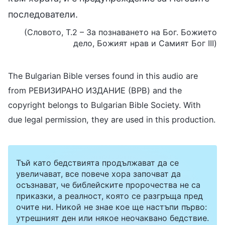
последователи.
(Словото, Т.2 – За познаването на Бог. Божието
дело, Божият нрав и Самият Бог III)
The Bulgarian Bible verses found in this audio are
from РЕВИЗИРАНО ИЗДАНИЕ (BPB) and the
copyright belongs to Bulgarian Bible Society. With
due legal permission, they are used in this production.
Тъй като бедствията продължават да се
увеличават, все повече хора започват да
осъзнават, че библейските пророчества не са
приказки, а реалност, която се разгръща пред
очите ни. Никой не знае кое ще настъпи първо:
утрешният ден или някое неочаквано бедствие.