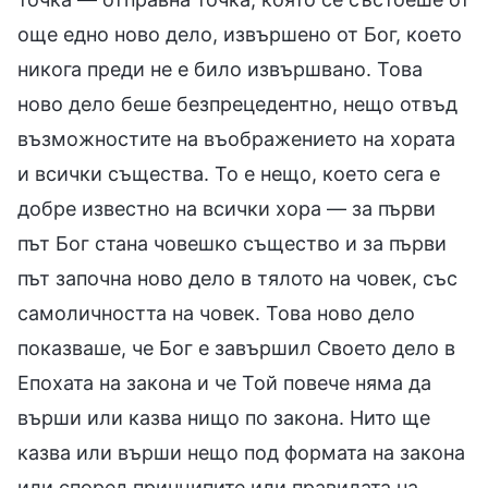
още едно ново дело, извършено от Бог, което
никога преди не е било извършвано. Това
ново дело беше безпрецедентно, нещо отвъд
възможностите на въображението на хората
и всички същества. То е нещо, което сега е
добре известно на всички хора — за първи
път Бог стана човешко същество и за първи
път започна ново дело в тялото на човек, със
самоличността на човек. Това ново дело
показваше, че Бог е завършил Своето дело в
Епохата на закона и че Той повече няма да
върши или казва нищо по закона. Нито ще
казва или върши нещо под формата на закона
или според принципите или правилата на