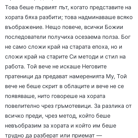
Това беше първият път, когато представите на
хората бяха разбити; това надминаваше всяко
въображение. Нещо повече, всички Божии
последователи получиха осезаема полза. Бог
не само сложи край на старата епоха, но и
сложи край на старите Си методи и стил на
работа. Той вече не искаше Неговите
пратеници да предават намеренията Му, Той
вече не беше скрит в облаците и вече не се
появяваше, нито говореше на хората
повелително чрез гръмотевици. За разлика от
всичко преди, чрез метод, който беше
невъобразим за хората и който им беше
трудно да разберат или приемат —