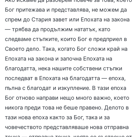
Бог притежава и представлява, не можем да
спрем до Стария завет или Епохата на закона
— трябва да продължим нататък, като
следваме стъпките, които Бог е предприел в
Своето дело. Така, когато Бог сложи край на
Епохата на закона и започна Епохата на
благодатта, нека нашите собствени стъпки
последват в Епохата на благодатта — епоха,
пълна с благодат и изкупление. В тази епоха
Бог отново направи нещо много важно, което
никога преди това не беше правено. Делото в
тази нова епоха както за Бог, така и за
човечеството представляваше нова отправна
точка — отправна точка, която се състоеше от