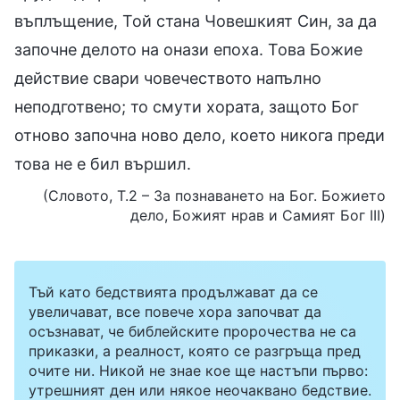
въплъщение, Той стана Човешкият Син, за да
започне делото на онази епоха. Това Божие
действие свари човечеството напълно
неподготвено; то смути хората, защото Бог
отново започна ново дело, което никога преди
това не е бил вършил.
(Словото, Т.2 – За познаването на Бог. Божието
дело, Божият нрав и Самият Бог III)
Тъй като бедствията продължават да се
увеличават, все повече хора започват да
осъзнават, че библейските пророчества не са
приказки, а реалност, която се разгръща пред
очите ни. Никой не знае кое ще настъпи първо:
утрешният ден или някое неочаквано бедствие.