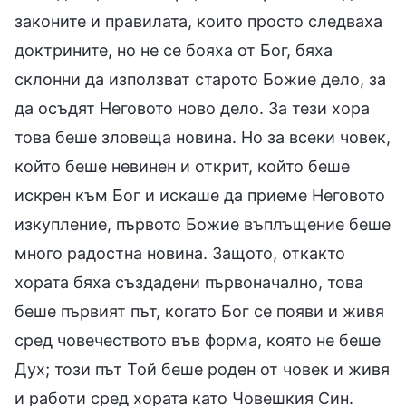
законите и правилата, които просто следваха
доктрините, но не се бояха от Бог, бяха
склонни да използват старото Божие дело, за
да осъдят Неговото ново дело. За тези хора
това беше зловеща новина. Но за всеки човек,
който беше невинен и открит, който беше
искрен към Бог и искаше да приеме Неговото
изкупление, първото Божие въплъщение беше
много радостна новина. Защото, откакто
хората бяха създадени първоначално, това
беше първият път, когато Бог се появи и живя
сред човечеството във форма, която не беше
Дух; този път Той беше роден от човек и живя
и работи сред хората като Човешкия Син.