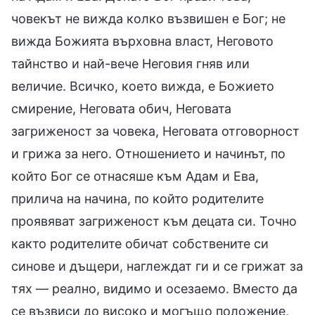
човекът не вижда колко възвишен е Бог; не
вижда Божията върховна власт, Неговото
тайнство и най-вече Неговия гняв или
величие. Всичко, което вижда, е Божието
смирение, Неговата обич, Неговата
загриженост за човека, Неговата отговорност
и грижа за него. Отношението и начинът, по
който Бог се отнасяше към Адам и Ева,
прилича на начина, по който родителите
проявяват загриженост към децата си. Точно
както родителите обичат собствените си
синове и дъщери, наглеждат ги и се грижат за
тях — реално, видимо и осезаемо. Вместо да
се възвиси до високо и могъщо положение,