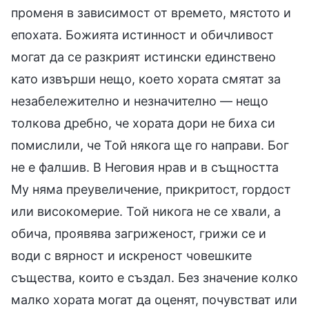
променя в зависимост от времето, мястото и
епохата. Божията истинност и обичливост
могат да се разкрият истински единствено
като извърши нещо, което хората смятат за
незабележително и незначително — нещо
толкова дребно, че хората дори не биха си
помислили, че Той някога ще го направи. Бог
не е фалшив. В Неговия нрав и в същността
Му няма преувеличение, прикритост, гордост
или високомерие. Той никога не се хвали, а
обича, проявява загриженост, грижи се и
води с вярност и искреност човешките
същества, които е създал. Без значение колко
малко хората могат да оценят, почувстват или