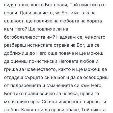
видят това, което Бог прави, Той наистина го
прави. Дали знанието, че Бог има такава
същност, ще повлияе на любовта на хората
към Него? Ще повлияе ли на
богобоязливостта им? Надявам се, че когато
разбереш истинската страна на Бог, ще се
доближиш до Него още повече и ще можеш
да оцениш по-истински Неговата любов и
грижа за човечеството, както и ще можеш да
отдадеш сърцето си на Бог и да се освободиш
от подозренията и съмненията си към Него.
Бог тихо прави всичко за човека, прави го
мълчаливо чрез Своята искреност, вярност и
любов. Каквото и да прави обаче, Той никога