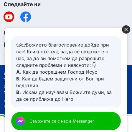
Следвайте ни
Свържете се с нас
🙂🙂Божието благословение дойде при
contact.bg@godfootsteps.org
вас! Кликнете тук, за да се свържете с
нас, за да ви помогнем да разрешите
следните проблеми и неясноти: 👇
А.
Как да посрещнем Господ Исус
Условия за ползване
Б.
Как да бъдем защитени от Бог при
Политика за поверителност
бедствия
Със съдействието на
В.
Искам да изучавам Божиите думи, за
Политика за бисквитките
да се приближа до Него
Авторско право © 2026
Църквата на Всемогъщия
Г.
Как да се отървем от болезнения
Бог.
Всички права запазени.
живот
Д.
Имам молба за молитва
Ежедневни Божии слова: Познаване на Бог | Откъс 25
Свържете се с нас в Messenger
00:18
10:40