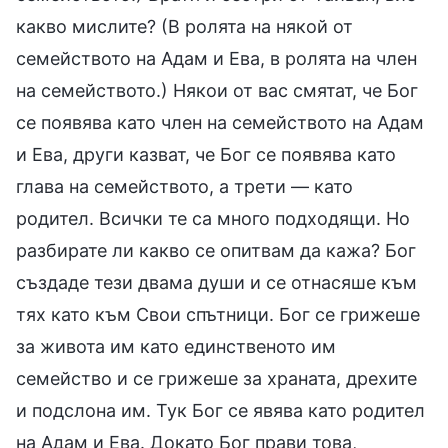
какво мислите? (В ролята на някой от
семейството на Адам и Ева, в ролята на член
на семейството.) Някои от вас смятат, че Бог
се появява като член на семейството на Адам
и Ева, други казват, че Бог се появява като
глава на семейството, а трети — като
родител. Всички те са много подходящи. Но
разбирате ли какво се опитвам да кажа? Бог
създаде тези двама души и се отнасяше към
тях като към Свои спътници. Бог се грижеше
за живота им като единственото им
семейство и се грижеше за храната, дрехите
и подслона им. Тук Бог се явява като родител
на Адам и Ева. Докато Бог прави това,