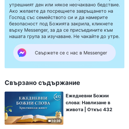
утрешният ден или някое неочаквано бедствие.
Ако желаете да посрещнете завръщането на
Господ със семейството си и да намерите
безопасност под Божията закрила, кликнете
върху Messenger, за да се присъедините към
нашата група за изучаване. Не чакайте до утре.
Свържете се с нас в Messenger
Свързано съдържание
Ежедневни Божии
слова: Навлизане в
живота | Откъс 432
10:38