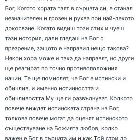
Бог, Когото хората таят в сърцата си, е станал
незначителен и грозен и рухва при най-лекото
докосване. Когато видиш този стих и чуеш
тази история, дали гледаш на Бог с
презрение, защото е направил нещо такова?
Някои хора може и така да направят, но други
ще реагират по точно противоположния
начин. Те ще помислят, че Бог е истински и
обичлив, и именно истинността и
обичливостта Му ще ги развълнуват. Колкото
повече виждат истинската страна на Бог,
толкова повече могат да оценят истинското
съществуване на Божията любов, колко
важен е Бог в сърцата им и как Той стои до