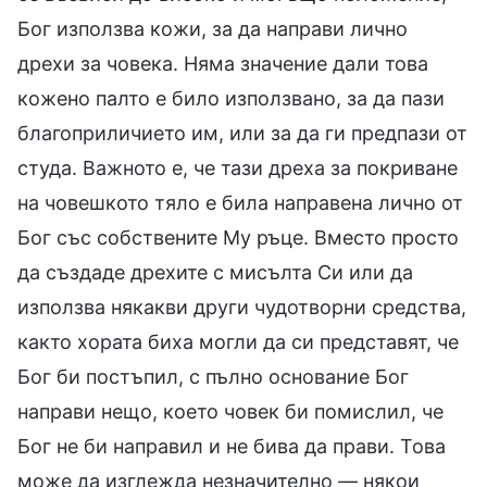
Бог използва кожи, за да направи лично
дрехи за човека. Няма значение дали това
кожено палто е било използвано, за да пази
благоприличието им, или за да ги предпази от
студа. Важното е, че тази дреха за покриване
на човешкото тяло е била направена лично от
Бог със собствените Му ръце. Вместо просто
да създаде дрехите с мисълта Си или да
използва някакви други чудотворни средства,
както хората биха могли да си представят, че
Бог би постъпил, с пълно основание Бог
направи нещо, което човек би помислил, че
Бог не би направил и не бива да прави. Това
може да изглежда незначително — някои