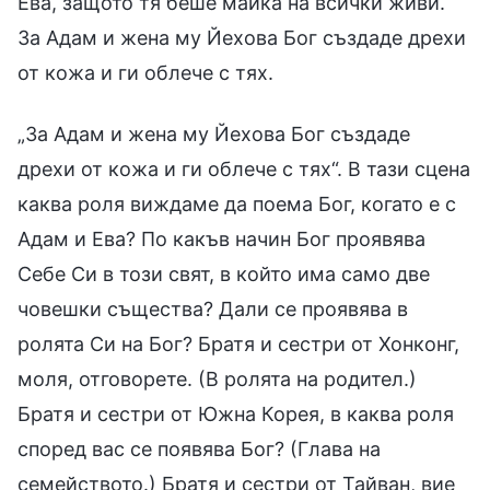
Ева, защото тя беше майка на всички живи.
За Адам и жена му Йехова Бог създаде дрехи
от кожа и ги облече с тях.
„За Адам и жена му Йехова Бог създаде
дрехи от кожа и ги облече с тях“. В тази сцена
каква роля виждаме да поема Бог, когато е с
Адам и Ева? По какъв начин Бог проявява
Себе Си в този свят, в който има само две
човешки същества? Дали се проявява в
ролята Си на Бог? Братя и сестри от Хонконг,
моля, отговорете. (В ролята на родител.)
Братя и сестри от Южна Корея, в каква роля
според вас се появява Бог? (Глава на
семейството.) Братя и сестри от Тайван, вие