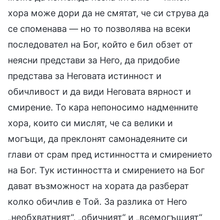
хора може дори да не смятат, че си струва да
се споменава — но то позволява на всеки
последовател на Бог, който е бил обзет от
неясни представи за Него, да придобие
представа за Неговата истинност и
обичливост и да види Неговата вярност и
смирение. То кара непоносимо надменните
хора, които си мислят, че са велики и
могъщи, да преклонят самонадеяните си
глави от срам пред истинността и смирението
на Бог. Тук истинността и смирението на Бог
дават възможност на хората да разберат
колко обичлив е Той. За разлика от Него
„необхватният“, „обичният“ и „всемогъщият“