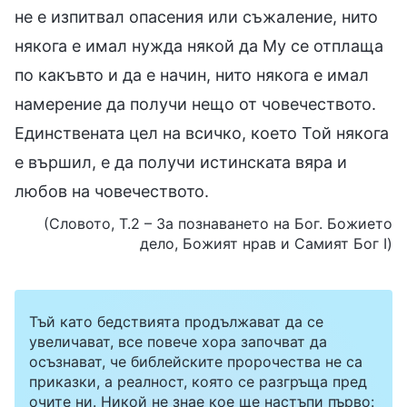
не е изпитвал опасения или съжаление, нито
някога е имал нужда някой да Му се отплаща
по какъвто и да е начин, нито някога е имал
намерение да получи нещо от човечеството.
Единствената цел на всичко, което Той някога
е вършил, е да получи истинската вяра и
любов на човечеството.
(Словото, Т.2 – За познаването на Бог. Божието
дело, Божият нрав и Самият Бог I)
Тъй като бедствията продължават да се
увеличават, все повече хора започват да
осъзнават, че библейските пророчества не са
приказки, а реалност, която се разгръща пред
очите ни. Никой не знае кое ще настъпи първо: