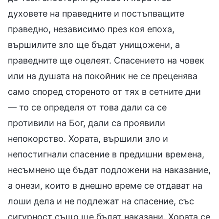
духовете на праведните и постъпващите
праведно, независимо през коя епоха,
вършилите зло ще бъдат унищожени, а
праведните ще оцелеят. Спасението на човек
или на душата на покойник не се преценява
само според стореното от тях в сетните дни
— то се определя от това дали са се
противили на Бог, дали са проявили
непокорство. Хората, вършили зло и
непостигнали спасение в предишни времена,
несъмнено ще бъдат подложени на наказание,
а онези, които в днешно време се отдават на
лоши дела и не подлежат на спасение, със
сигурност също ще бъдат наказани. Хората се