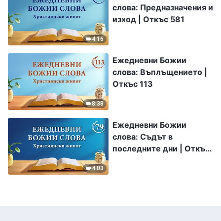
слова: Предназначения и
изход | Откъс 581
4:16
Ежедневни Божии
слова: Въплъщението |
Откъс 113
8:38
Ежедневни Божии
слова: Съдът в
последните дни | Откъс
79
4:03