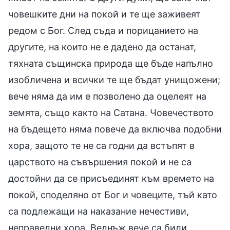
човешките дни на покой и те ще заживеят
редом с Бог. След съда и порицанието на
другите, на които не е дадено да останат,
тяхната същинска природа ще бъде напълно
изобличена и всички те ще бъдат унищожени;
вече няма да им е позволено да оцелеят на
земята, също както на Сатана. Човечеството
на бъдещето няма повече да включва подобни
хора, защото те не са годни да встъпят в
царството на съвършения покой и не са
достойни да се присъединят към времето на
покой, споделяно от Бог и човеците, тъй като
са подлежащи на наказание нечестиви,
неправедни хора. Веднъж вече са били