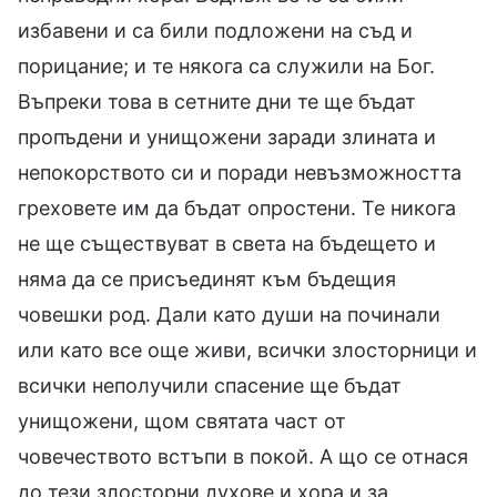
избавени и са били подложени на съд и
порицание; и те някога са служили на Бог.
Въпреки това в сетните дни те ще бъдат
пропъдени и унищожени заради злината и
непокорството си и поради невъзможността
греховете им да бъдат опростени. Те никога
не ще съществуват в света на бъдещето и
няма да се присъединят към бъдещия
човешки род. Дали като души на починали
или като все още живи, всички злосторници и
всички неполучили спасение ще бъдат
унищожени, щом святата част от
човечеството встъпи в покой. А що се отнася
до тези злосторни духове и хора и за