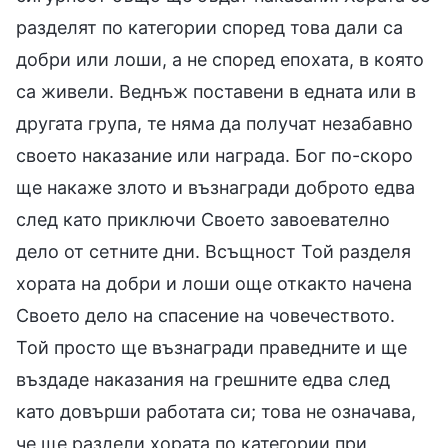
разделят по категории според това дали са
добри или лоши, а не според епохата, в която
са живели. Веднъж поставени в едната или в
другата група, те няма да получат незабавно
своето наказание или награда. Бог по-скоро
ще накаже злото и възнагради доброто едва
след като приключи Своето завоевателно
дело от сетните дни. Всъщност Той разделя
хората на добри и лоши още откакто начена
Своето дело на спасение на човечеството.
Той просто ще възнагради праведните и ще
въздаде наказания на грешните едва след
като довърши работата си; това не означава,
че ще раздели хората по категории при