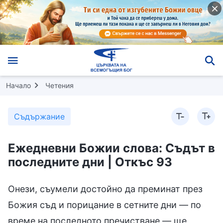
Начало
Четения
Съдържание
Ежедневни Божии слова: Съдът в
последните дни | Откъс 93
Онези, съумели достойно да преминат през
Божия съд и порицание в сетните дни — по
време на последното пречистване — ще