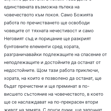
единствената възможна пътека на
човечеството към покоя. Само Божията
работа по пречистването ще освободи
човеците от тяхната нечестивост и само
Неговият съд и порицание ще разкрият
бунтовните елементи сред хората,
разграничавайки подлежащите на спасение от
неподлежащите и достойните да останат от
недостойните. Щом тази работа приключи,
хората, на които е позволено да останат, ще
бъдат пречистени и ще преминат в по-
висшето състояние на човечеството, в което
ще се наслаждават на по-прекрасен втори
живот на земята. С други думи, ще започнат