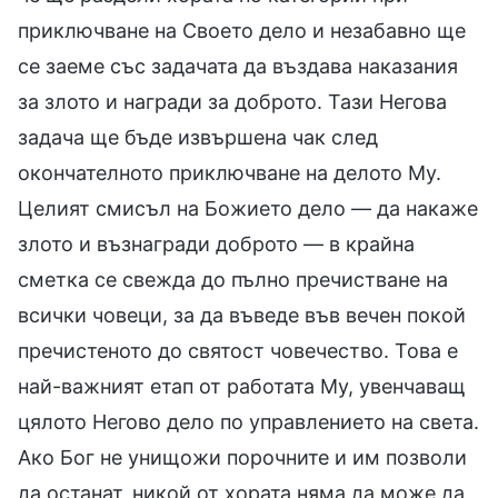
приключване на Своето дело и незабавно ще
се заеме със задачата да въздава наказания
за злото и награди за доброто. Тази Негова
задача ще бъде извършена чак след
окончателното приключване на делото Му.
Целият смисъл на Божието дело — да накаже
злото и възнагради доброто — в крайна
сметка се свежда до пълно пречистване на
всички човеци, за да въведе във вечен покой
пречистеното до святост човечество. Това е
най-важният етап от работата Му, увенчаващ
цялото Негово дело по управлението на света.
Ако Бог не унищожи порочните и им позволи
да останат, никой от хората няма да може да