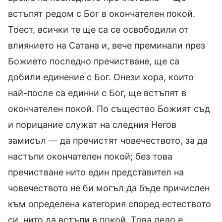
встъпят редом с Бог в окончателен покой.
Тоест, всички те ще са се освободили от
влиянието на Сатана и, вече преминали през
Божието последно пречистване, ще са
добили единение с Бог. Онези хора, които
най-после са единни с Бог, ще встъпят в
окончателен покой. По същество Божият съд
и порицание служат на следния Негов
замисъл — да пречистят човечеството, за да
настъпи окончателен покой; без това
пречистване нито един представител на
човечеството не би могъл да бъде причислен
към определена категория според естеството
си, нито да встъпи в покой. Това дело е