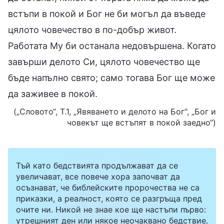
встъпи в покой и Бог не би могъл да въведе
цялото човечество в по-добър живот.
Работата Му би останала недовършена. Когато
завърши делото Си, цялото човечество ще
бъде напълно свято; само тогава Бог ще може
да заживее в покой.
(„Словото“, Т.1, „Явяването и делото на Бог“, „Бог и
човекът ще встъпят в покой заедно“)
Тъй като бедствията продължават да се
увеличават, все повече хора започват да
осъзнават, че библейските пророчества не са
приказки, а реалност, която се разгръща пред
очите ни. Никой не знае кое ще настъпи първо:
утрешният ден или някое неочаквано бедствие.