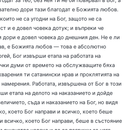
одат за теб; без нея ти не би повярвал в Бог, а
ователно дори тази благодат е Божията любов.
които не са угодни на Бог, защото не са
ст и е довел човека дотук; и въпреки че
и дори е довел човека до днешния ден. Не е ли
ав, е Божията любов — това е абсолютно
огей, Бог извърши етапа на работата на
ички думи от времето на обслужващите бяха
кварения ти сатанински нрав и проклятията на
 намерения. Работата, извършена от Бог в този
рши етапа на делото на наказанието и дойде
величието, съда и наказанието на Бог, но видя
о, което Бог направи и всичко, което беше
и всичко, което Бог направи, беше в състояние