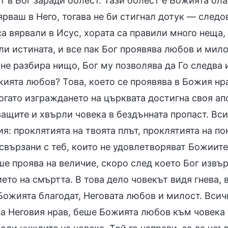
т в Бог заради болест. Тази болест е Божията благ
ярваш в Него, тогава не би стигнал дотук — след
а вярвали в Исус, хората са правили много неща, 
и истината, и все пак Бог проявява любов и мило
не разбира нищо, Бог му позволява да Го следва 
жията любов? Това, което се проявява в Божия нр
огато изграждането на църквата достигна своя ап
ащите и хвърли човека в бездънната пропаст. Вс
я: проклятията на твоята плът, проклятията на по
свързани с теб, които не удовлетворяват Божиите
ше проява на величие, скоро след което Бог извъ
ето на смъртта. В това дело човекът видя гнева, 
ожията благодат, Неговата любов и милост. Всичк
на Неговия нрав, беше Божията любов към човека 