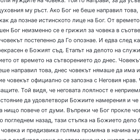
оли нуждите на човека. Той го направи, за да усъ
духовния му ръст. Ако Бог не беше направил това
ак да познае истинското лице на Бог. От времето,
ен Бог неизменно се е грижил за човека в съответ
човекът постепенно да Го опознае. И едва след ка
екрасен е Божият съд. Етапът на делото на служи
ието от времето на сътворението до днес. Човекъ
беше направил това, днес човекът нямаше да има 
ие човекът официално се запозна с Неговия нрав.
щите. Той видя, че неговата лоялност е неприемл
състояние да удовлетвори Божиите намерения и че
са нищо повече от думи. Въпреки че Бог прокле чо
то погледнем назад, тази стъпка на Божието дело
а човека и предизвика голяма промяна в начина м