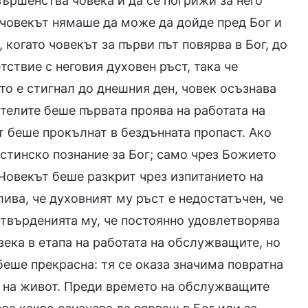
вършенства човека и да се погрижи за него
, човекът нямаше да може да дойде пред Бог и
 когато човекът за първи път повярва в Бог, до
ствие с неговия духовен ръст, така че
то е стигнал до днешния ден, човек осъзнава
телите беше първата проява на работата на
т беше прокълнат в бездънната пропаст. Ако
истинско познание за Бог; само чрез Божието
 Човекът беше разкрит чрез изпитанието на
ива, че духовният му ръст е недостатъчен, че
 твърденията му, че постоянно удовлетворява
века в етапа на работата на обслужващите, но
 беше прекрасна: тя се оказа значима повратна
у на живот. Преди времето на обслужващите