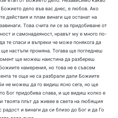
ози етап от Божието дело. Независимо какво
 Божието дело във вас днес, е любов. Ако
те действия и плам винаги ще останат на
авинаги. Това счита ли се за придобиване от
ност и самонадеяност, нравът му е много по-
 да те спаси и въпреки че може понякога да
и ще настъпи промяна. Тогава ще погледнеш
 момент ще можеш наистина да разбереш
Божиите намерения, но това не е съвсем
ента те още не са разбрали дали Божиите
би не можеш да го видиш ясно сега, но ще
ато Бог придобива слава, и ще видиш колко е
и твоята плът да живее в света на любящия
 радост и винаги да си близо до Бог и да Го