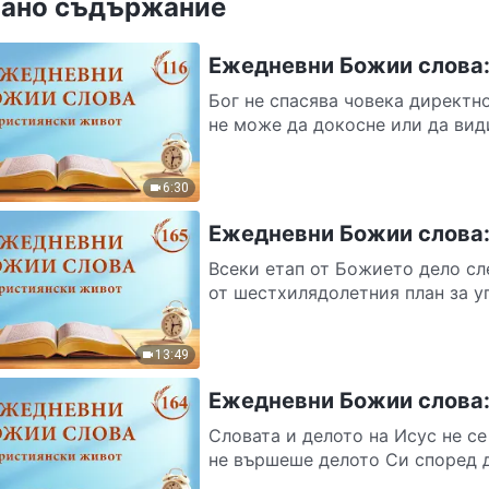
ано съдържание
Ежедневни Божии слова:
Бог не спасява човека директн
не може да докосне или да види
6:30
Ежедневни Божии слова:
Всеки етап от Божието дело сл
от шестхилядолетния план за уп
13:49
Ежедневни Божии слова:
Словата и делото на Исус не с
не вършеше делото Си според де