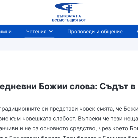
имни
Четения
Проповеди и общение
едневни Божии слова: Съдът в 
нието
Познаване на Божието дело
Нравът н
традиционните си представи човек смята, че Божи
вие към човешката слабост. Въпреки че тези неща
анчиви и не са основното средство, чрез което Б