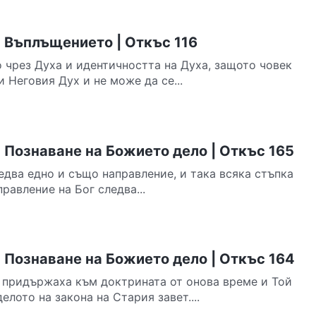
 Въплъщението | Откъс 116
о чрез Духа и идентичността на Духа, защото човек
 Неговия Дух и не може да се...
 Познаване на Божието дело | Откъс 165
едва едно и също направление, и така всяка стъпка
равление на Бог следва...
 Познаване на Божието дело | Откъс 164
е придържаха към доктрината от онова време и Той
лото на закона на Стария завет....