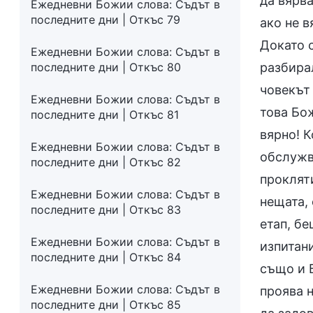
да вярва
Ежедневни Божии слова: Съдът в
последните дни | Откъс 79
ако не в
Докато с
Ежедневни Божии слова: Съдът в
последните дни | Откъс 80
разбирал
човекът 
Ежедневни Божии слова: Съдът в
това Бо
последните дни | Откъс 81
вярно! К
Ежедневни Божии слова: Съдът в
обслужв
последните дни | Откъс 82
прокляти
Ежедневни Божии слова: Съдът в
нещата, 
последните дни | Откъс 83
етап, бе
Ежедневни Божии слова: Съдът в
изпитани
последните дни | Откъс 84
също и Б
Ежедневни Божии слова: Съдът в
проява 
последните дни | Откъс 85