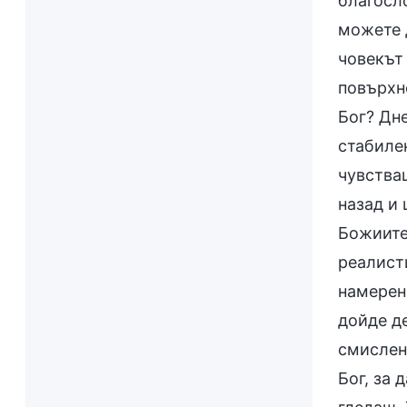
благосл
можете 
човекът
повърхно
Бог? Дне
стабилен
чувства
назад и
Божиите
реалист
намерени
дойде де
смислен
Бог, за 