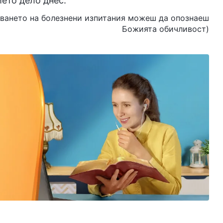
ето дело днес.
вяването на болезнени изпитания можеш да опознаеш
Божията обичливост)