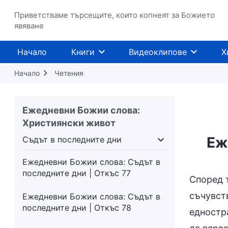
Приветстваме търсещите, които копнеят за Божието
явяване
Начало
Книги
Видеоклипове
Х
Начало
Четения
Ежедневни Божии слова:
Християнски живот
Еж
Съдът в последните дни
лото Му
Съдът в последните дни
Въплъще
Ежедневни Божии слова: Съдът в
последните дни | Откъс 77
Според 
съчувст
Ежедневни Божии слова: Съдът в
последните дни | Откъс 78
едностр