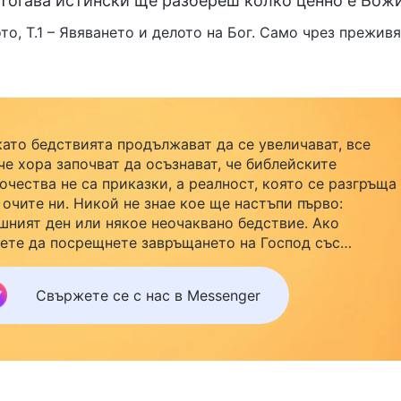
 Тогава истински ще разбереш колко ценно е Божи
то, Т.1 – Явяването и делото на Бог. Само чрез прежи
като бедствията продължават да се увеличават, все
че хора започват да осъзнават, че библейските
очества не са приказки, а реалност, която се разгръща
 очите ни. Никой не знае кое ще настъпи първо:
шният ден или някое неочаквано бедствие. Ако
ете да посрещнете завръщането на Господ със
йството си и да намерите безопасност под Божията
ила, кликнете върху Messenger, за да се присъедините
Свържете се с нас в Messenger
нашата група за изучаване. Не чакайте до утре.