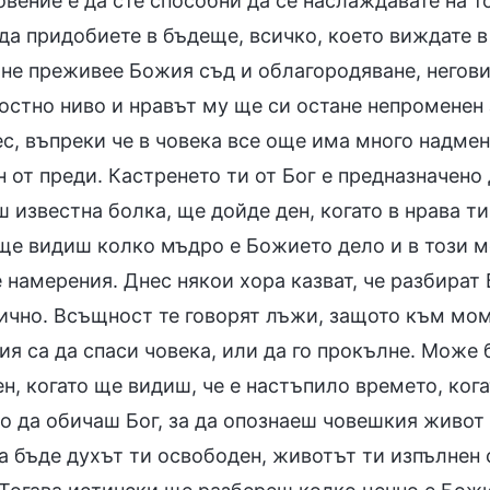
овение е да сте способни да се наслаждавате на т
да придобиете в бъдеще, всичко, което виждате в
 не преживее Божия съд и облагородяване, негови
стно ниво и нравът му ще си остане непроменен з
с, въпреки че в човека все още има много надмен
 от преди. Кастренето ти от Бог е предназначено
ш известна болка, ще дойде ден, когато в нрава т
 ще видиш колко мъдро е Божието дело и в този
 намерения. Днес някои хора казват, че разбират 
ично. Всъщност те говорят лъжи, защото към мом
я са да спаси човека, или да го прокълне. Може 
н, когато ще видиш, че е настъпило времето, ког
о да обичаш Бог, за да опознаеш човешкия живот 
да бъде духът ти освободен, животът ти изпълнен с