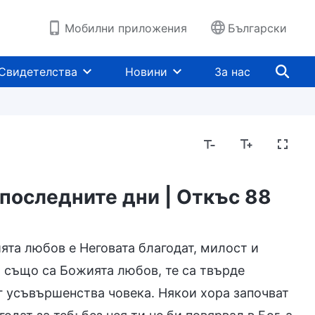
Мобилни приложения
Български
Свидетелства
Новини
За нас
последните дни | Откъс 88
а Бог, кой е Той и какво притежава
Загадки за
ята любов е Неговата благодат, милост и
 също са Божията любов, те са твърде
ог усъвършенства човека. Някои хора започват