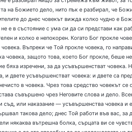
не е разбирал нищо за стремежа към живот, за то
та на Божието дело, нито пък е разбирал, че Бож
ителите до днес човекът вижда колко чудно е Бож
не е в състояние с ума си да си представи как ра
елен и колко е непокорен. Когато Бог прокле чове
 човека. Въпреки че Той прокле човека, го напра
а човека, защото това, което Бог прокле, беше не
ие бяха изречени, за да усъвършенстват човека. 
а, и двете усъвършенстват човека: и двете са пр
нечисто в човека. Чрез това средство човекът се
 става съвършено чрез Неговите слова и дело. Вс
и съд, или наказание — усъвършенства човека и е
ършвал такова дело; днес Той работи във вас, за 
ели някаква вътрешна болка, сърцата ви се чувст