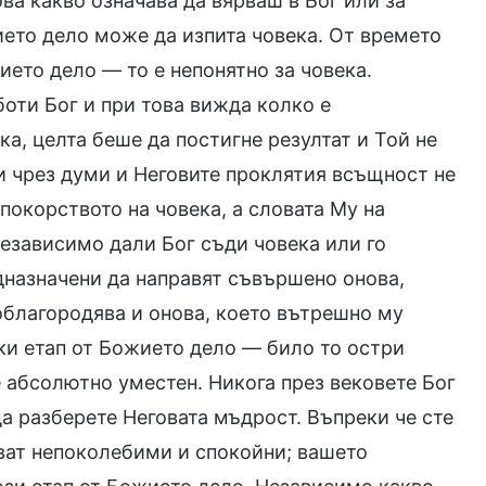
ва какво означава да вярваш в Бог или за
ието дело може да изпита човека. От времето
ието дело — то е непонятно за човека.
боти Бог и при това вижда колко е
ка, целта беше да постигне резултат и Той не
ви чрез думи и Неговите проклятия всъщност не
покорството на човека, а словата Му на
Независимо дали Бог съди човека или го
едназначени да направят съвършено онова,
 облагородява и онова, което вътрешно му
еки етап от Божието дело — било то остри
 абсолютно уместен. Никога през вековете Бог
да разберете Неговата мъдрост. Въпреки че сте
ват непоколебими и спокойни; вашето