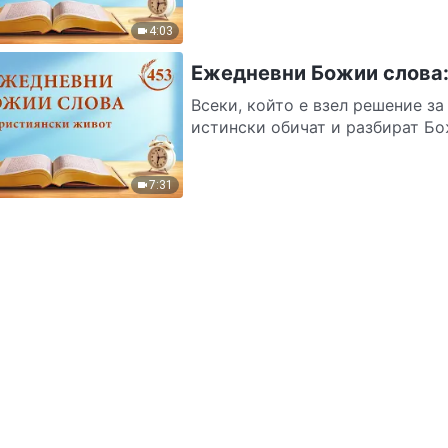
4:03
Ежедневни Божии слова:
Всеки, който е взел решение за
истински обичат и разбират Бож
7:31