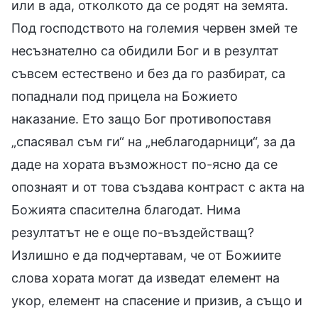
или в ада, отколкото да се родят на земята.
Под господството на големия червен змей те
несъзнателно са обидили Бог и в резултат
съвсем естествено и без да го разбират, са
попаднали под прицела на Божието
наказание. Ето защо Бог противопоставя
„спасявал съм ги“ на „неблагодарници“, за да
даде на хората възможност по-ясно да се
опознаят и от това създава контраст с акта на
Божията спасителна благодат. Нима
резултатът не е още по-въздействащ?
Излишно е да подчертавам, че от Божиите
слова хората могат да изведат елемент на
укор, елемент на спасение и призив, а също и