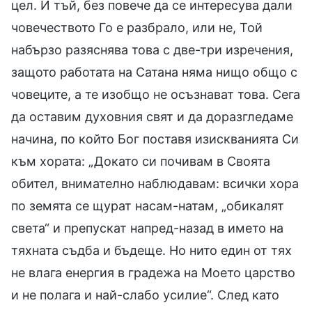
цел. И тъй, без повече да се интересува дали
човечеството Го е разбрало, или не, Той
набързо разяснява това с две-три изречения,
защото работата на Сатана няма нищо общо с
човеците, а те изобщо не осъзнават това. Сега
да оставим духовния свят и да доразгледаме
начина, по който Бог поставя изискванията Си
към хората: „Докато си почивам в Своята
обител, внимателно наблюдавам: всички хора
по земята се щурат насам-натам, „обикалят
света“ и препускат напред-назад в името на
тяхната съдба и бъдеще. Но нито един от тях
не влага енергия в градежа на Моето царство
и не полага и най-слабо усилие“. След като