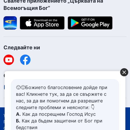
Свалете приложението „Църквата на
Всемогъщия Бог“
Следвайте ни
Свържете се с нас
contact.bg@godfootsteps.org
🙂🙂Божието благословение дойде при
вас! Кликнете тук, за да се свържете с
нас, за да ви помогнем да разрешите
следните проблеми и неясноти: 👇
А.
Как да посрещнем Господ Исус
Условия за ползване
Б.
Как да бъдем защитени от Бог при
Политика за поверителност
бедствия
Със съдействието на