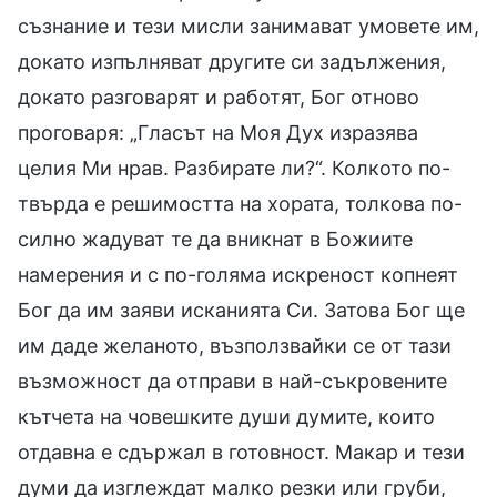
съзнание и тези мисли занимават умовете им,
докато изпълняват другите си задължения,
докато разговарят и работят, Бог отново
проговаря: „Гласът на Моя Дух изразява
целия Ми нрав. Разбирате ли?“. Колкото по-
твърда е решимостта на хората, толкова по-
силно жадуват те да вникнат в Божиите
намерения и с по-голяма искреност копнеят
Бог да им заяви исканията Си. Затова Бог ще
им даде желаното, възползвайки се от тази
възможност да отправи в най-съкровените
кътчета на човешките души думите, които
отдавна е сдържал в готовност. Макар и тези
думи да изглеждат малко резки или груби,