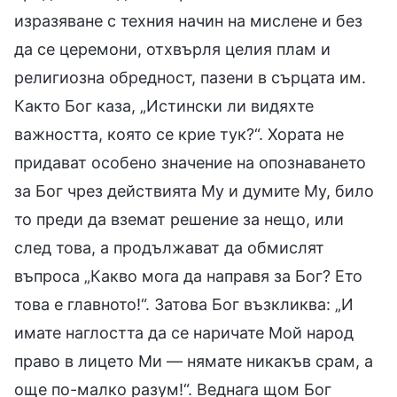
изразяване с техния начин на мислене и без
да се церемони, отхвърля целия плам и
религиозна обредност, пазени в сърцата им.
Както Бог каза, „Истински ли видяхте
важността, която се крие тук?“. Хората не
придават особено значение на опознаването
за Бог чрез действията Му и думите Му, било
то преди да вземат решение за нещо, или
след това, а продължават да обмислят
въпроса „Какво мога да направя за Бог? Ето
това е главното!“. Затова Бог възкликва: „И
имате наглостта да се наричате Мой народ
право в лицето Ми — нямате никакъв срам, а
още по-малко разум!“. Веднага щом Бог