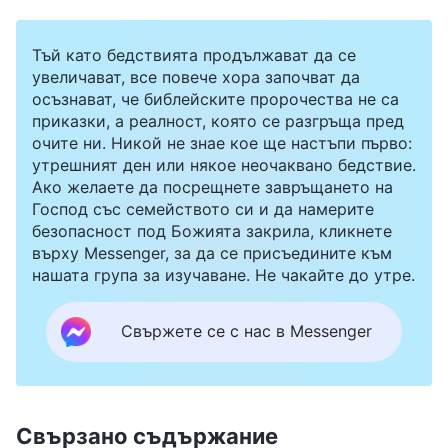
Тъй като бедствията продължават да се
увеличават, все повече хора започват да
осъзнават, че библейските пророчества не са
приказки, а реалност, която се разгръща пред
очите ни. Никой не знае кое ще настъпи първо:
утрешният ден или някое неочаквано бедствие.
Ако желаете да посрещнете завръщането на
Господ със семейството си и да намерите
безопасност под Божията закрила, кликнете
върху Messenger, за да се присъедините към
нашата група за изучаване. Не чакайте до утре.
Свържете се с нас в Messenger
Свързано съдържание