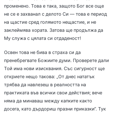
променено. Това е така, защото Бог все още
не се е захванал с делото Си — това е период
на щастие сред голямото нещастие, и не
заклеймява хората. Затова ще продължа да
Му служа с цялата си отдаденост!
Освен това не бива в страха си да
пренебрегвате Божиите думи. Проверете дали
Той има нови изисквания. Със сигурност ще
откриете нещо такова: „От днес нататък
трябва да навлезеш в реалността на
практиката във всички свои действия; вече
няма да минаваш между капките както
досега, като дърдориш празни приказки“. Тук