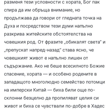
разменя тези условности с хората, Бог пак
спира да им обръща внимание, но
продължава да говори от гледната точка на
Духа и посредством тези думи напълно
разкрива житейските обстоятелства на
човешкия род. От фразите „обикалят света“ и
„препускат напред-назад“ става ясно, че
човешкият живот е напълно лишен от
съдържание. Ако не беше всесилното Божие
спасение, хората — и особено родените в
западащото многолюдно семейство потомци
на имперски Китай — биха били още по-
склонни безцелно да пропиляват целия си
живот и биха се чувствали по-добре в Хадес