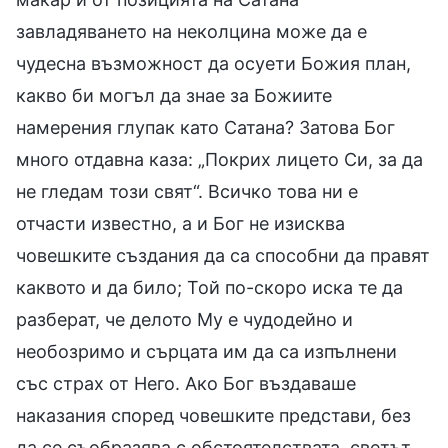
завладяването на неколцина може да е
чудесна възможност да осуети Божия план,
какво би могъл да знае за Божиите
намерения глупак като Сатана? Затова Бог
много отдавна каза: „Покрих лицето Си, за да
не гледам този свят“. Всичко това ни е
отчасти известно, а и Бог не изисква
човешките създания да са способни да правят
каквото и да било; Той по-скоро иска те да
разберат, че делото Му е чудодейно и
необозримо и сърцата им да са изпълнени
със страх от Него. Ако Бог въздаваше
наказания според човешките представи, без
да се съобразява с обстоятелствата, светът