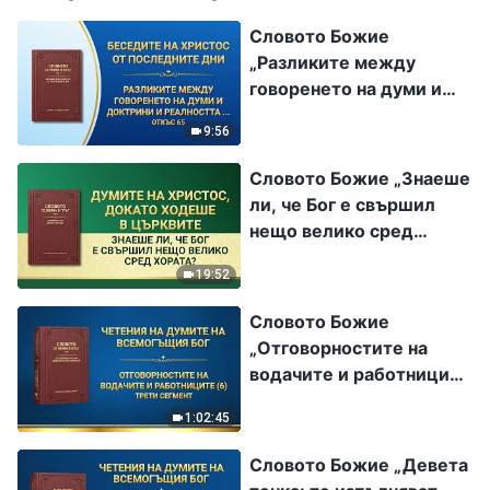
Словото Божие
„Разликите между
говоренето на думи и
доктрини и реалността
9:56
на истината“ (Откъс 65)
Словото Божие „Знаеше
ли, че Бог е свършил
нещо велико сред
хората?“
19:52
Словото Божие
„Отговорностите на
водачите и работниците
(6)“ Трети сегмент
1:02:45
Словото Божие „Девета