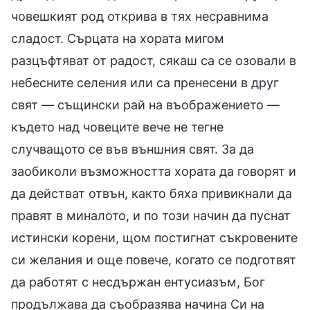
човешкият род открива в тях несравнима
сладост. Сърцата на хората мигом
разцъфтяват от радост, сякаш са се озовали в
небесните селения или са пренесени в друг
свят — същински рай на въображението —
където над човеците вече не тегне
случващото се във външния свят. За да
заобиколи възможността хората да говорят и
да действат отвън, както бяха привикнали да
правят в миналото, и по този начин да пуснат
истински корени, щом постигнат съкровените
си желания и още повече, когато се подготвят
да работят с несдържан ентусиазъм, Бог
продължава да съобразява начина Си на