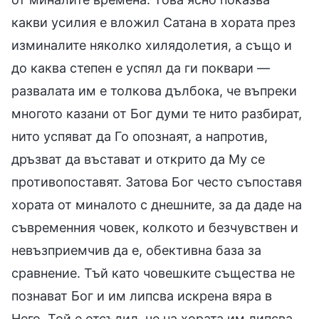
какви усилия е вложил Сатана в хората през
изминалите няколко хилядолетия, а също и
до каква степен е успял да ги поквари —
развалата им е толкова дълбока, че въпреки
многото казани от Бог думи те нито разбират,
нито успяват да Го опознаят, а напротив,
дръзват да въстават и открито да Му се
противопоставят. Затова Бог често съпоставя
хората от миналото с днешните, за да даде на
съвременния човек, колкото и безчувствен и
невъзприемчив да е, обективна база за
сравнение. Тъй като човешките същества не
познават Бог и им липсва искрена вяра в
Него, Той е отсъдил, че на хората им липсва