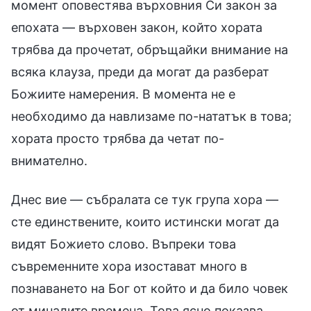
момент оповестява върховния Си закон за
епохата — върховен закон, който хората
трябва да прочетат, обръщайки внимание на
всяка клауза, преди да могат да разберат
Божиите намерения. В момента не е
необходимо да навлизаме по-нататък в това;
хората просто трябва да четат по-
внимателно.
Днес вие — събралата се тук група хора —
сте единствените, които истински могат да
видят Божието слово. Въпреки това
съвременните хора изостават много в
познаването на Бог от който и да било човек
от миналите времена. Това ясно показва