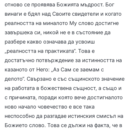
отново се проявява Божията мъдрост. Бог
винаги е бдял над Своите свидетели и когато
реалността на миналото Му слово достигне
завършека си, никой не е в състояние да
разбере какво означава да усвоиш
„реалността на практиката“. Това е
достатъчно потвърждение за истинността на
казаното от Него: „Аз Сам се заемам с
делото“. Свързано е със същинското значение
на работата в божествена същност, а също и
с причината, поради която вече достигналото
ново начало човечество е все така
неспособно да разгадае истинския смисъл на
Божието слово. Това се дължи на факта, че в