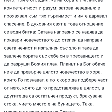
компетентност и разум; затова неведнъж е
проявявал към тях търпимост и им е дарявал
спасение. В духовния свят в това отношение
се води битка: Сатана напразно се надява да
поквари човечеството до степен да направи
света нечист и изпълнен със зло и така да
завлече хората със себе си в тресавището и
да разруши Божия план. Планът на Бог обаче
не е да превърне цялото човечество в хора,
които Го познават, а по-скоро да подбере част
от него, която да го представлява в цялост, а
другите да са остатъчен продукт, бракувана
стока, чието място е на бунището. Така,
макар и от позицията на Сатана