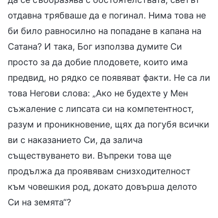
отдавна трябваше да е погинал. Нима това не
би било равносилно на попадане в капана на
Сатана? И така, Бог използва думите Си
просто за да добие плодовете, които има
предвид, но рядко се появяват факти. Не са ли
това Негови слова: „Ако не будехте у Мен
съжаление с липсата си на компетентност,
разум и проникновение, щях да погубя всички
ви с наказанието Си, да залича
съществуването ви. Въпреки това ще
продължа да проявявам снизходителност
към човешкия род, докато довърша делото
Си на земята“?