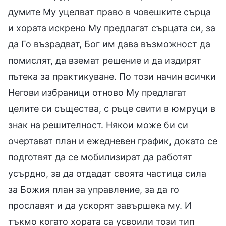
думите Му уцелват право в човешките сърца
и хората искрено Му предлагат сърцата си, за
да Го възрадват, Бог им дава възможност да
помислят, да вземат решение и да издирят
пътека за практикуване. По този начин всички
Негови избраници отново Му предлагат
целите си същества, с ръце свити в юмруци в
знак на решителност. Някои може би си
очертават план и ежедневен график, докато се
подготвят да се мобилизират да работят
усърдно, за да отдадат своята частица сила
за Божия план за управление, за да го
прославят и да ускорят завършека му. И
тъкмо когато хората са усвоили този тип