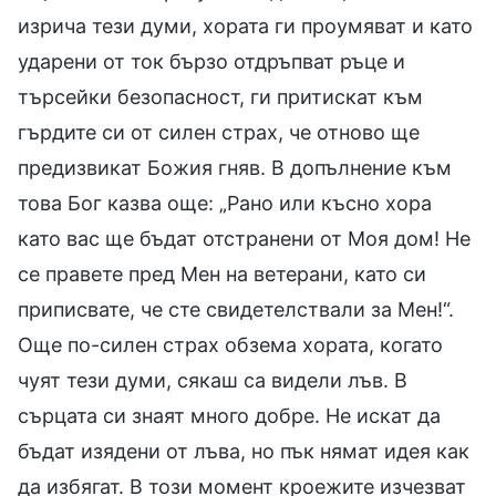
изрича тези думи, хората ги проумяват и като
ударени от ток бързо отдръпват ръце и
търсейки безопасност, ги притискат към
гърдите си от силен страх, че отново ще
предизвикат Божия гняв. В допълнение към
това Бог казва още: „Рано или късно хора
като вас ще бъдат отстранени от Моя дом! Не
се правете пред Мен на ветерани, като си
приписвате, че сте свидетелствали за Мен!“.
Още по-силен страх обзема хората, когато
чуят тези думи, сякаш са видели лъв. В
сърцата си знаят много добре. Не искат да
бъдат изядени от лъва, но пък нямат идея как
да избягат. В този момент кроежите изчезват