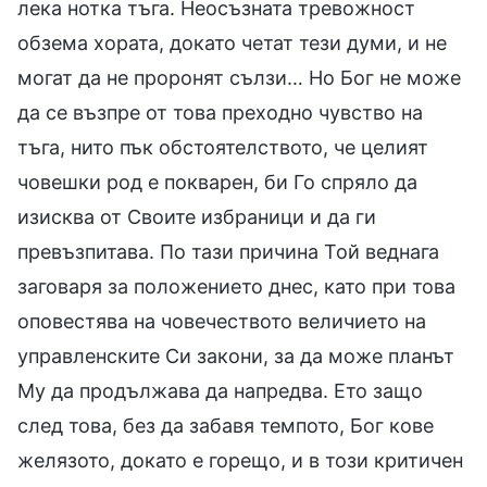
лека нотка тъга. Неосъзната тревожност
обзема хората, докато четат тези думи, и не
могат да не проронят сълзи… Но Бог не може
да се възпре от това преходно чувство на
тъга, нито пък обстоятелството, че целият
човешки род е покварен, би Го спряло да
изисква от Своите избраници и да ги
превъзпитава. По тази причина Той веднага
заговаря за положението днес, като при това
оповестява на човечеството величието на
управленските Си закони, за да може планът
Му да продължава да напредва. Ето защо
след това, без да забавя темпото, Бог кове
желязото, докато е горещо, и в този критичен