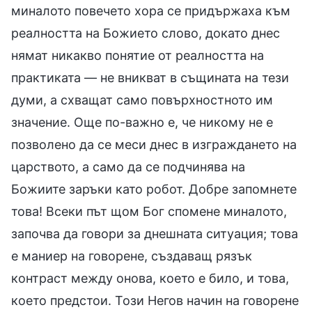
миналото повечето хора се придържаха към
реалността на Божието слово, докато днес
нямат никакво понятие от реалността на
практиката — не вникват в същината на тези
думи, а схващат само повърхностното им
значение. Още по-важно е, че никому не е
позволено да се меси днес в изграждането на
царството, а само да се подчинява на
Божиите заръки като робот. Добре запомнете
това! Всеки път щом Бог спомене миналото,
започва да говори за днешната ситуация; това
е маниер на говорене, създаващ рязък
контраст между онова, което е било, и това,
което предстои. Този Негов начин на говорене