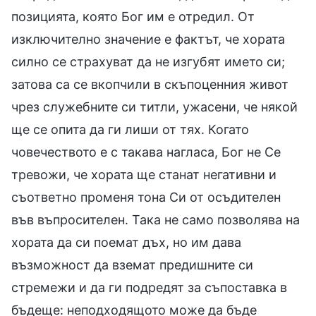
позицията, която Бог им е отредил. От
изключително значение е фактът, че хората
силно се страхуват да не изгубят името си;
затова са се вкопчили в скъпоценния живот
чрез служебните си титли, ужасени, че някой
ще се опита да ги лиши от тях. Когато
човечеството е с такава нагласа, Бог не Се
тревожи, че хората ще станат негативни и
съответно променя тона Си от осъдителен
във въпросителен. Така не само позволява на
хората да си поемат дъх, но им дава
възможност да вземат предишните си
стремежи и да ги подредят за съпоставка в
бъдеще: неподходящото може да бъде