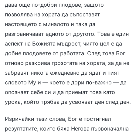
дава още по-добри плодове, защото
позволява на хората да съпоставят
настоящето с миналото и така да
разграничават едното от другото. Това е един
аспект на Божията мъдрост, чиято цел е да
добие плодовете от работата. След това Бог
отново разкрива грозотата на хората, за да не
забравят никога ежедневно да ядат и пият
словото Му и — което е дори по-важно — да
опознаят себе си и да приемат това като
урока, който трябва да усвояват ден след ден.
Изричайки тези слова, Бог е постигнал
резултатите, които бяха Негова първоначална