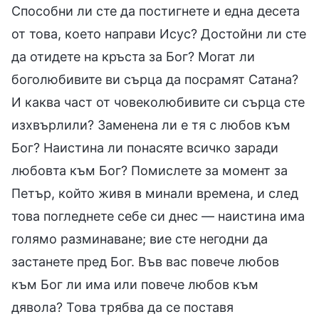
Способни ли сте да постигнете и една десета
от това, което направи Исус? Достойни ли сте
да отидете на кръста за Бог? Могат ли
боголюбивите ви сърца да посрамят Сатана?
И каква част от човеколюбивите си сърца сте
изхвърлили? Заменена ли е тя с любов към
Бог? Наистина ли понасяте всичко заради
любовта към Бог? Помислете за момент за
Петър, който живя в минали времена, и след
това погледнете себе си днес — наистина има
голямо разминаване; вие сте негодни да
застанете пред Бог. Във вас повече любов
към Бог ли има или повече любов към
дявола? Това трябва да се поставя