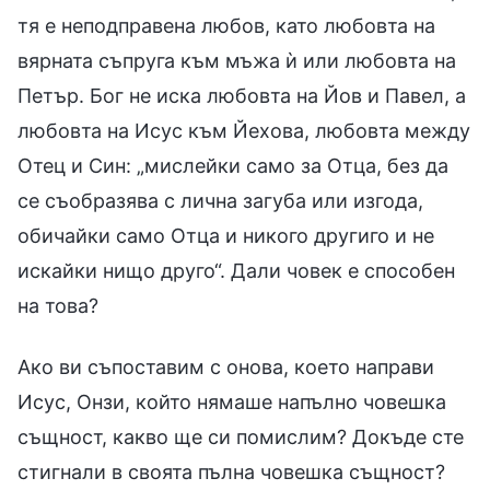
тя е неподправена любов, като любовта на
вярната съпруга към мъжа ѝ или любовта на
Петър. Бог не иска любовта на Йов и Павел, а
любовта на Исус към Йехова, любовта между
Отец и Син: „мислейки само за Отца, без да
се съобразява с лична загуба или изгода,
обичайки само Отца и никого другиго и не
искайки нищо друго“. Дали човек е способен
на това?
Ако ви съпоставим с онова, което направи
Исус, Онзи, който нямаше напълно човешка
същност, какво ще си помислим? Докъде сте
стигнали в своята пълна човешка същност?