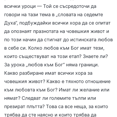
всички уроци — Той се съсредоточи да
говори на тази тема в „словата на седемте
Духа“, подбуждайки всички хора да се опитат
да опознаят празнотата на човешкия живот и
по този начин да стигнат до истинската любов
в себе си. Колко любов към Бог имат тези,
които съществуват на този етап? Знаете ли?
За урока „любов към Бог“ няма граници.
Какво разбиране имат всички хора за
човешкия живот? Какво е тяхното отношение
към любовта към Бог? Имат ли желание или
нямат? Следват ли големите тълпи или
презират плътта? Това са все неща, за които
трябва да сте наясно и които трябва да