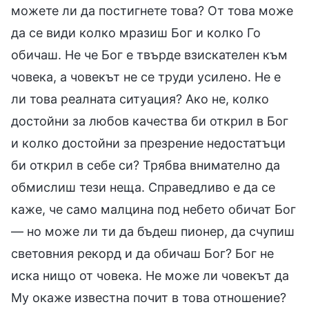
можете ли да постигнете това? От това може
да се види колко мразиш Бог и колко Го
обичаш. Не че Бог е твърде взискателен към
човека, а човекът не се труди усилено. Не е
ли това реалната ситуация? Ако не, колко
достойни за любов качества би открил в Бог
и колко достойни за презрение недостатъци
би открил в себе си? Трябва внимателно да
обмислиш тези неща. Справедливо е да се
каже, че само малцина под небето обичат Бог
— но може ли ти да бъдеш пионер, да счупиш
световния рекорд и да обичаш Бог? Бог не
иска нищо от човека. Не може ли човекът да
Му окаже известна почит в това отношение?