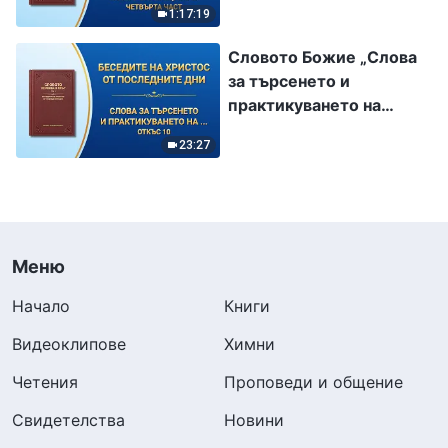
1:17:19
длъжни да изпълнят
добре“ Четвърта част
Словото Божие „Слова
за търсенето и
практикуването на
истината“ (Откъс 10)
23:27
Меню
Начало
Книги
Видеоклипове
Химни
Четения
Проповеди и общение
Свидетелства
Новини