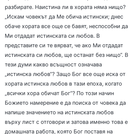
разбирате. Наистина ли в хората няма нищо?
„Искам човекът да Ме обича истински; днес
обаче хората все още се бавят, неспособни да
Ми отдадат истинската си любов. В
представите си те вярват, че ако Ми отдадат
истинската си любов, ще останат без нищо“. В
тези думи какво всъщност означава
„истинска любов“? Защо Бог все още иска от
хората истинска любов в тази епоха, когато
„всички хора обичат Бог“? По този начин
Божието намерение е да поиска от човека да
напише значението на истинската любов
върху лист с отговори и затова именно това е
домашната работа, която Бог поставя на