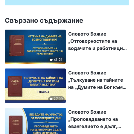
Свързано съдържание
Словото Божие
„Отговорностите на
водачите и работниците
(11)“ Първи сегмент
41:21
Словото Божие
„Тълкуване на тайните
на „Думите на Бог към
цялата вселена“ – Глава
27:09
3“
Словото Божие
„Проповядването на
евангелието е дълг,
който вярващите са