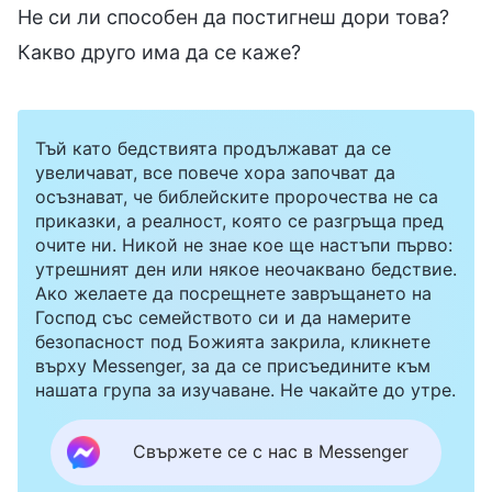
Не си ли способен да постигнеш дори това?
Какво друго има да се каже?
Тъй като бедствията продължават да се
увеличават, все повече хора започват да
осъзнават, че библейските пророчества не са
приказки, а реалност, която се разгръща пред
очите ни. Никой не знае кое ще настъпи първо:
утрешният ден или някое неочаквано бедствие.
Ако желаете да посрещнете завръщането на
Господ със семейството си и да намерите
безопасност под Божията закрила, кликнете
върху Messenger, за да се присъедините към
нашата група за изучаване. Не чакайте до утре.
Свържете се с нас в Messenger