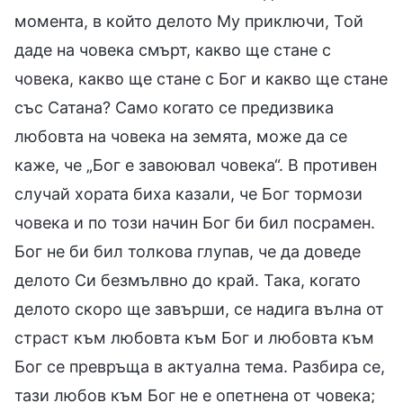
момента, в който делото Му приключи, Той
даде на човека смърт, какво ще стане с
човека, какво ще стане с Бог и какво ще стане
със Сатана? Само когато се предизвика
любовта на човека на земята, може да се
каже, че „Бог е завоювал човека“. В противен
случай хората биха казали, че Бог тормози
човека и по този начин Бог би бил посрамен.
Бог не би бил толкова глупав, че да доведе
делото Си безмълвно до край. Така, когато
делото скоро ще завърши, се надига вълна от
страст към любовта към Бог и любовта към
Бог се превръща в актуална тема. Разбира се,
тази любов към Бог не е опетнена от човека;