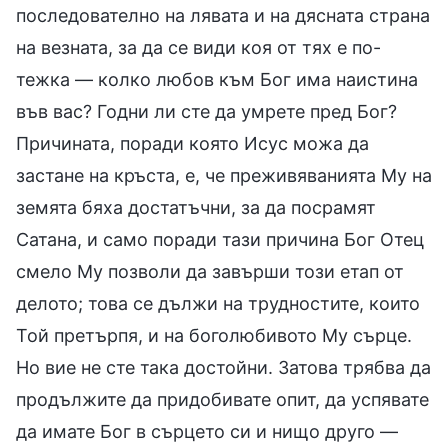
последователно на лявата и на дясната страна
на везната, за да се види коя от тях е по-
тежка — колко любов към Бог има наистина
във вас? Годни ли сте да умрете пред Бог?
Причината, поради която Исус можа да
застане на кръста, е, че преживяванията Му на
земята бяха достатъчни, за да посрамят
Сатана, и само поради тази причина Бог Отец
смело Му позволи да завърши този етап от
делото; това се дължи на трудностите, които
Той претърпя, и на боголюбивото Му сърце.
Но вие не сте така достойни. Затова трябва да
продължите да придобивате опит, да успявате
да имате Бог в сърцето си и нищо друго —