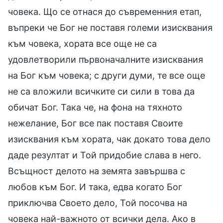
човека. Що се отнася до съвременния етап,
въпреки че Бог не поставя големи изисквания
към човека, хората все още не са
удовлетворили първоначалните изисквания
на Бог към човека; с други думи, те все още
не са вложили всичките си сили в това да
обичат Бог. Така че, на фона на тяхното
нежелание, Бог все пак поставя Своите
изисквания към хората, чак докато това дело
даде резултат и Той придобие слава в него.
Всъщност делото на земята завършва с
любов към Бог. И така, едва когато Бог
приключва Своето дело, Той посочва на
човека най-важното от всички дела. Ако в