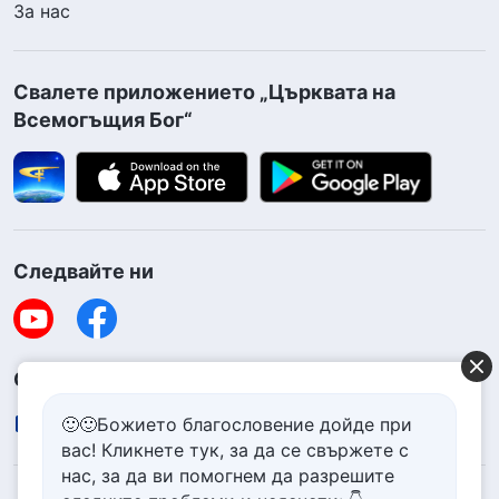
За нас
Свалете приложението „Църквата на
Всемогъщия Бог“
Следвайте ни
Свържете се с нас
contact.bg@godfootsteps.org
🙂🙂Божието благословение дойде при
вас! Кликнете тук, за да се свържете с
нас, за да ви помогнем да разрешите