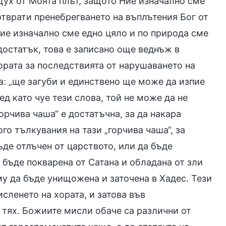
Дух от Моята плът, защото Ние изначално сме
дотврати пренебрегването на въплътения Бог от
Ние изначално сме едно цяло и по природа сме
достатък, това е записано още веднъж в
рата за последствията от нарушаването на
а: „ще загуби и единствено ще може да изпие
ед като чуе тези слова, той не може да не
орчива чаша“ е достатъчна, за да накара
го тълкувания на тази „горчива чаша“, за
ъде отлъчен от царството, или да бъде
 бъде покварена от Сатана и обладана от зли
му да бъде унищожена и заточена в Хадес. Тези
сленето на хората, и затова във
 тях. Божиите мисли обаче са различни от