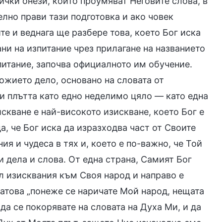
ички онези, които проумяват Неговите слова, в
лно прави тази подготовка и ако човек
е и веднага ще разбере това, което Бог иска
ани на изпитание чрез прилагане на названието
питание, започва официалното им обучение.
ожието дело, основано на словата от
 и плътта като едно неделимо цяло — като една
искване е най-високото изискване, което Бог е
а, че Бог иска да изразходва част от Своите
ия и чудеса в тях и, което е по-важно, че Той
и дела и слова. От една страна, Самият Бог
л изисквания към Своя народ и направо е
атова „понеже се наричате Мой народ, нещата
 да се покорявате на словата на Духа Ми, и да