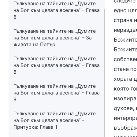
следите
Тълкуване на тайните на „Думите
на Бог към цялата вселена“ – Глава
едно цял
6
страна н
нераздел
Тълкуване на тайните на „Думите
на Бог към цялата вселена“ – За
Божиите
живота на Петър
Божиите 
Тълкуване на тайните на „Думите
собствен
на Бог към цялата вселена“ – Глава
стане по
8
хората д
Тълкуване на тайните на „Думите
която го
на Бог към цялата вселена“ – Глава
изолиран
9
духове, 
Тълкуване на тайните на „Думите
интерпре
на Бог към цялата вселена“ –
Притурка: Глава 1
въображ