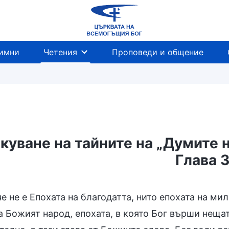
имни
Четения
Проповеди и общение
куване на тайните на „Думите н
Глава 
е не е Епохата на благодатта, нито епохата на мил
а Божият народ, епохата, в която Бог върши неща