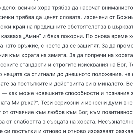
 дело: всички хора трябва да насочат вниманието
сички трябва да ценят словата, изречени от Божии
ложи край на предишните обстоятелства в църкват
казваха „Амин“ и бяха покорни. По онова време хо
 като оръжие, с което да се защитят. За да проме
ия към хората на земята. За да попречи на хората
соките стандарти и строгите изисквания на Бог, Т
о нещата са стигнали до днешното положение, не 
ате за постъпките и действията си в миналото. В
о — как може човешките способности и познания з
ата Ми ръка?“. Тези сериозни и искрени думи вне
 от отчаяние към любов към Бог, към позитивност
а от слабостта в сърцата на хората. Несъзнателн
 си постъпки и отново и отново изразяват разкая