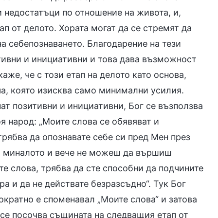
 недостатъци по отношение на живота, и,
ап от делото. Хората могат да се стремят да
на себепознаването. Благодарение на тези
итивни и инициативни и това дава възможност
аже, че с този етап на делото като основа,
ча, която изисква само минимални усилия.
анат позитивни и инициативни, Бог се възползва
я народ: „Моите слова се обявяват и
 трябва да опознавате себе си пред Мен през
на миналото и вече не можеш да вършиш
е слова, трябва да сте способни да подчините
ра и да не действате безразсъдно“. Тук Бог
гократно е споменавал „Моите слова“ и затова
 се посочва същината на следващия етап от