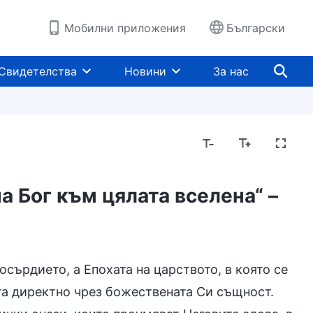
Мобилни приложения
Български
Свидетелства
Новини
За нас
а Бог към цялата вселена“ –
3
осърдието, а Епохата на царството, в която се
та директно чрез божествената Си същност.