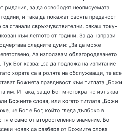
от ридания, за да освободят неописуемата
 години, и така да покажат своята преданост
 са станали свръхчувствителни, сякаш току-
икован към леглото от години. За да направи
подчертава следните думи: „За да може
репятствено, Аз използвам облагородяването
. Тук Бог казва: „за да подложа на изпитание
гато хората са в ролята на обслужващи, те все
ертават Божията правдивост към титлата „Божи
ата им. И така, защо Бог многократно изтъква
ели Божиите слова, или когато титлата „Божи
же, че Бог е Бог, който гледа дълбоко в
 тя е само от второстепенно значение. Бог
 всеки човек да разбере от Божиите слова