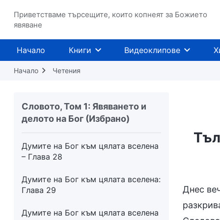
Думите на Бог към цялата вселена
Приветстваме търсещите, които копнеят за Божието
– Глава 22
явяване
Думите на Бог към цялата вселена
Начало
Книги
Видеоклипове
Х
– Ликувайте, хора!
Начало
Четения
Думите на Бог към цялата вселена
– Глава 26
Словото, Том 1: Явяването и
Думите на Бог към цялата вселена
делото на Бог (Избрано)
– Глава 27
Тъл
Думите на Бог към цялата вселена
– Глава 28
Думите на Бог към цялата вселена:
Днес веч
Глава 29
разкрив
Думите на Бог към цялата вселена