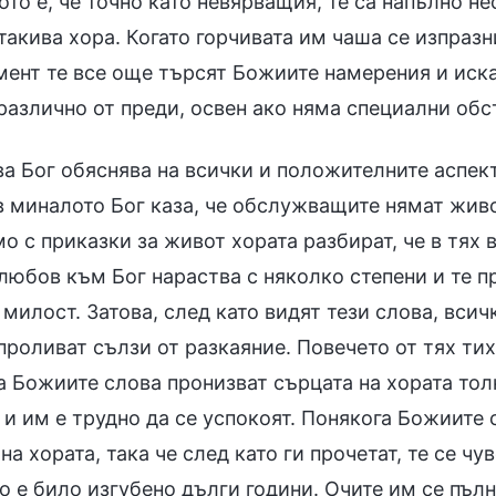
то е, че точно като невярващия, те са напълно не
такива хора. Когато горчивата им чаша се изпразн
мент те все още търсят Божиите намерения и иска
различно от преди, освен ако няма специални обс
ва Бог обяснява на всички и положителните аспек
в миналото Бог каза, че обслужващите нямат живот
мо с приказки за живот хората разбират, че в тя
 любов към Бог нараства с няколко степени и те 
милост. Затова, след като видят тези слова, вси
проливат сълзи от разкаяние. Повечето от тях тих
 Божиите слова пронизват сърцата на хората толк
и им е трудно да се успокоят. Понякога Божиите 
на хората, така че след като ги прочетат, те се ч
о е било изгубено дълги години. Очите им се пълн