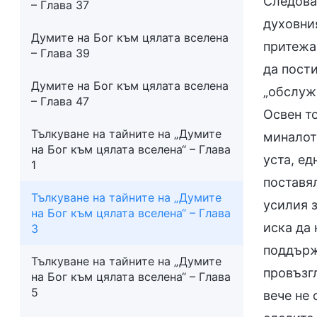
Следоват
– Глава 37
духовния
Думите на Бог към цялата вселена
притежав
– Глава 39
да пости
Думите на Бог към цялата вселена
„обслужв
– Глава 47
Освен то
Тълкуване на тайните на „Думите
миналото
на Бог към цялата вселена“ – Глава
уста, ед
1
поставял
Тълкуване на тайните на „Думите
усилия з
на Бог към цялата вселена“ – Глава
иска да 
3
поддърж
Тълкуване на тайните на „Думите
провъзг
на Бог към цялата вселена“ – Глава
5
вече не 