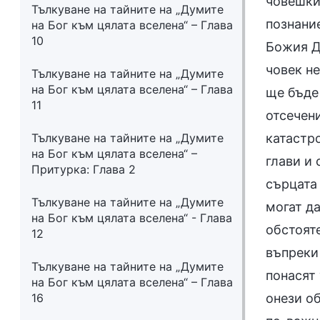
човешкит
Тълкуване на тайните на „Думите
познание
на Бог към цялата вселена“ – Глава
10
Божия Ду
човек не
Тълкуване на тайните на „Думите
на Бог към цялата вселена“ – Глава
ще бъде 
11
отсечен
Тълкуване на тайните на „Думите
катастро
на Бог към цялата вселена“ –
глави и 
Притурка: Глава 2
сърцата
Тълкуване на тайните на „Думите
могат да
на Бог към цялата вселена“ - Глава
обстояте
12
въпреки 
Тълкуване на тайните на „Думите
понасят 
на Бог към цялата вселена“ – Глава
16
онези об