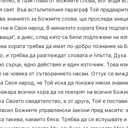
елно, в тази глава от Божиите слова, Бог води вс
 свят. Във встъпителния параграф Той предварите
а знанието за Божиите слова, ще проследи знацит
гне в Своя народ. В миналото хората бяха подлаг
ащи“, а днес, след като са били подложени на из
ва хората трябва да имат по-добро познание за Б
, и трябва да разглеждат словата и плътта, Духа
но сърце, едно действие и един източник. Това из
 на човека от сътворението насам. Оттук се вижд
а Своя народ, че Той иска да покаже някои знамен
накара всички хора да се покорят на всички Божи
а Своето свидетелство, а от друга, Той е постави
ласил Божиите управленски закони пред масите: з
са такива, каквито бяха. Трябва да се вслушвате и