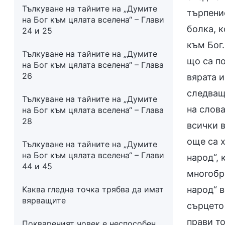
Тълкуване на тайните на „Думите
търпени
на Бог към цялата вселена“ – Глави
болка, к
24 и 25
към Бог
Тълкуване на тайните на „Думите
що са по
на Бог към цялата вселена“ – Глава
26
вярата 
следващ
Тълкуване на тайните на „Думите
на слова
на Бог към цялата вселена“ – Глава
28
всички в
още са 
Тълкуване на тайните на „Думите
на Бог към цялата вселена“ – Глави
народ“, 
44 и 45
многобро
Каква гледна точка трябва да имат
народ“ в
вярващите
сърцето 
прави то
Поквареният човек е неспособен