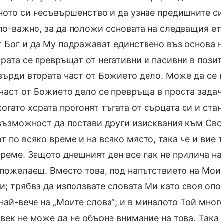
ното си несъвършенство и да узнае предишните си
по-важно, за да положи основата на следващия ет
т Бог и да Му подражават единствено въз основа 
ората се превръщат от негативни и пасивни в поз
върди втората част от Божието дело. Може да се к
 част от Божието дело се превръща в проста зада
когато хората прогонят тъгата от сърцата си и ст
 възможност да постави други изисквания към Сво
т по всяко време и на всяко място, така че и вие
време. Защото днешният ден все пак не прилича 
 пожелаеш. Вместо това, под напътствието на Моит
и; трябва да използвате словата Ми като своя опо
най-вече на „Моите слова“; и в миналото Той мно
век не може да не обърне внимание на това. Така