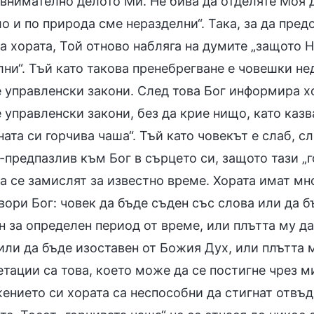
 внимателно делото Ми. Не бива да отделяте Моя 
о и по природа сме неразделни“. Така, за да пре
а хората, Той отново набляга на думите „защото 
ни“. Тъй като такова пренебрегване е човешки не
 управленски закони. След това Бог информира хо
управленски закони, без да крие нищо, като казв
ата си горчива чаша“. Тъй като човекът е слаб, сл
-предпазлив към Бог в сърцето си, защото тази „г
а се замислят за известно време. Хората имат мно
вори Бог: човек да бъде съден със слова или да б
 за определен период от време, или плътта му да
или да бъде изоставен от Божия Дух, или плътта 
тации са това, което може да се постигне чрез ми
ението си хората са неспособни да стигнат отвъд