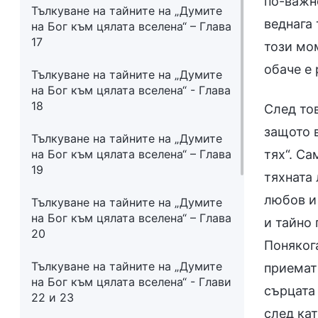
по-важно
Тълкуване на тайните на „Думите
веднага 
на Бог към цялата вселена“ – Глава
17
този мо
обаче е 
Тълкуване на тайните на „Думите
на Бог към цялата вселена“ - Глава
18
След то
защото 
Тълкуване на тайните на „Думите
на Бог към цялата вселена“ – Глава
тях“. Са
19
тяхната
любов и 
Тълкуване на тайните на „Думите
на Бог към цялата вселена“ – Глава
и тайно 
20
Понякога
Тълкуване на тайните на „Думите
приемат 
на Бог към цялата вселена“ - Глави
сърцата 
22 и 23
след кат