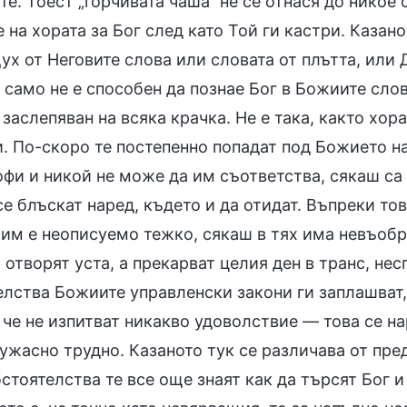
е. Тоест „горчивата чаша“ не се отнася до никое 
 на хората за Бог след като Той ги кастри. Казан
х от Неговите слова или словата от плътта, или Д
 само не е способен да познае Бог в Божиите слов
заслепяван на всяка крачка. Не е така, както хор
и. По-скоро те постепенно попадат под Божието н
фи и никой не може да им съответства, сякаш са 
се блъскат наред, където и да отидат. Въпреки тов
 им е неописуемо тежко, сякаш в тях има невъобр
 отворят уста, а прекарват целия ден в транс, не
лства Божиите управленски закони ги заплашват, 
че не изпитват никакво удоволствие — това се на
ужасно трудно. Казаното тук се различава от пред
стоятелства те все още знаят как да търсят Бог и 