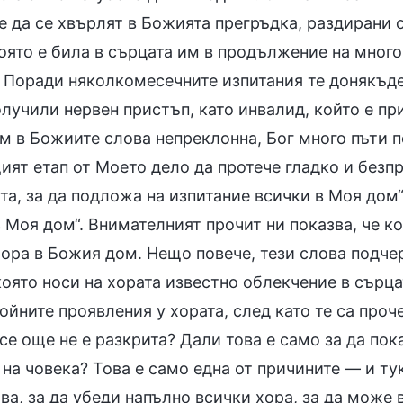
е да се хвърлят в Божията прегръдка, раздирани 
оято е била в сърцата им в продължение на много
. Поради няколкомесечните изпитания те донякъде
лучили нервен пристъп, като инвалид, който е пр
им в Божиите слова непреклонна, Бог много пъти 
ият етап от Моето дело да протече гладко и безп
та, за да подложа на изпитание всички в Моя дом“
 Моя дом“. Внимателният прочит ни показва, че ко
хора в Божия дом. Нещо повече, тези слова подч
която носи на хората известно облекчение в сърц
йните проявления у хората, след като те са проч
се още не е разкрита? Дали това е само за да пока
на човека? Това е само една от причините — и тук
ва, за да убеди напълно всички хора, за да може