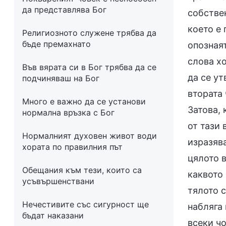
да представлява Бог
собстве
което е 
Религиозното служене трябва да
бъде премахнато
опозная
слова х
Във вярата си в Бог трябва да се
да се ут
подчиняваш на Бог
втората
Много е важно да се установи
Затова, 
нормална връзка с Бог
от тази
Нормалният духовен живот води
изразява
хората по правилния път
цялото 
Обещания към тези, които са
каквото
усъвършенствани
тялото с
Нечестивите със сигурност ще
набляга 
бъдат наказани
всеки чо