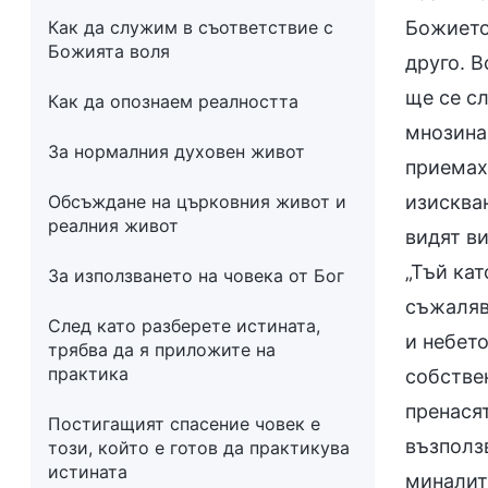
Как да служим в съответствие с
Божието
Божията воля
друго. В
ще се с
Как да опознаем реалността
мнозина 
За нормалния духовен живот
приемаха
Обсъждане на църковния живот и
изискван
реалния живот
видят ви
„Тъй кат
За използването на човека от Бог
съжаляв
След като разберете истината,
и небет
трябва да я приложите на
практика
собствен
пренасят
Постигащият спасение човек е
възползв
този, който е готов да практикува
истината
миналите