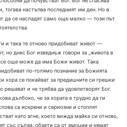
способни да почувстват Бог. Бог не спасява
и, тогава настъпва последният им ден. Но в
т да се насладят само още малко — този път
тоятелства.
ти и така те отново придобиват живот —
, но днес Бог изведнъж говори за „живота в
х все още може да има Божи живот. Така
придобиват по-голямо познание за Божията
чки хора се покайват за предишните си грешки
о решават и че трябва да удовлетворят Бог.
ова дълбоко, че за хората е трудно да ги
слова са искрени и сериозни и стоплят
увстват като агне, което вижда майка си отново,
ят със сълзи, обзети са от емоции и нямат