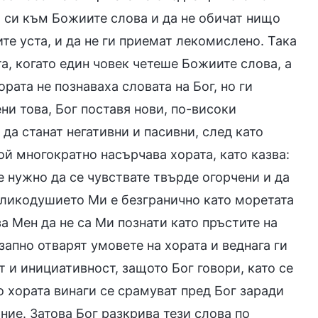
 си към Божиите слова и да не обичат нищо
те уста, и да не ги приемат лекомислено. Така
а, когато един човек четеше Божиите слова, а
рата не познаваха словата на Бог, но ги
ни това, Бог поставя нови, по-високи
 да станат негативни и пасивни, след като
ой многократно насърчава хората, като казва:
е нужно да се чувствате твърде огорчени и да
еликодушието Ми е безгранично като моретата
а Мен да не са Ми познати като пръстите на
запно отварят умовете на хората и веднага ги
 и инициативност, защото Бог говори, като се
о хората винаги се срамуват пред Бог заради
ние. Затова Бог разкрива тези слова по