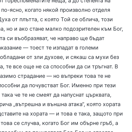
от гореспоменатите неща, а до степента на
о по-ясно, когато някой произволно отделя
уха от плътта, с която Той се облича, този
а, но и ако стане малко подозрителен към Бог,
ата си въобразяват, че направо ще бъдат
аказание — тоест те изпадат в големи
обладани от зли духове, и сякаш са мухи без
а, те все още не са способни да си тръгнат. В
азимо страдание — но въпреки това те не
способни да почувстват Бог. Именно при тези
така че те не смеят да напуснат църквата,
рича „вътрешна и външна атака“, която хората
ставите на хората — и това е така, защото при
това се случва, когато Бог им обърне гръб, а