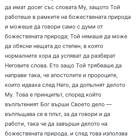
да имат досег със словата Му, защото Той
работеше в рамките на божествената природа
и можеше да говори само с думи от
божествената природа; Той нямаше да може
да обясни нещата до степен, в която
нормалните хора да успяват да разберат
Неговите слова. Ето защо Той трябваше да
направи така, че апостолите и пророците,
които идваха след Него, да допълнят делото
Му. Това е принципът, според който
въплътеният Бог върши Своето дело —
въплъщава се в плът, за да говори и да
работи, така че да завърши делото на
божествената природа, и след това използва