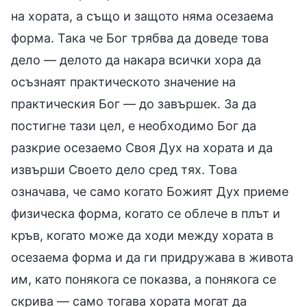
на хората, а също и защото няма осезаема
форма. Така че Бог трябва да доведе това
дело — делото да накара всички хора да
осъзнаят практическото значение на
практическия Бог — до завършек. За да
постигне тази цел, е необходимо Бог да
разкрие осезаемо Своя Дух на хората и да
извърши Своето дело сред тях. Това
означава, че само когато Божият Дух приеме
физическа форма, когато се облече в плът и
кръв, когато може да ходи между хората в
осезаема форма и да ги придружава в живота
им, като понякога се показва, а понякога се
скрива — само тогава хората могат да