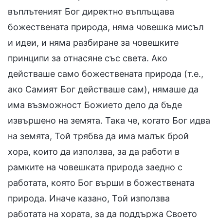
въплътеният Бог директно въплъщава
божествената природа, няма човешка мисъл
и идеи, и няма разбиране за човешките
принципи за отнасяне със света. Ако
действаше само божествената природа (т.е.,
ако Самият Бог действаше сам), нямаше да
има възможност Божието дело да бъде
извършено на земята. Така че, когато Бог идва
на земята, Той трябва да има малък брой
хора, които да използва, за да работи в
рамките на човешката природа заедно с
работата, която Бог върши в божествената
природа. Иначе казано, Той използва
работата на хората, за да поддържа Своето