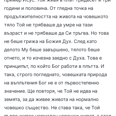
години и половина. От гледна точка на
продължителността на живота на човешкото
тяло Той не трябваше да умре на тази
възраст и не трябваше да Си тръгва. Но това
не беше грижа на Божия Дух. След като
делото Му беше завършено, тялото беше
отнето, и то изчезна заедно с Духа. Това е
принципът, по който Бог работи в плътта. И
така, строго погледнато, човешката природа
на въплътения Бог не е от първостепенно
значение. Ще повторя, че Той не идва на
земята, за да живее живота на нормално
човешко същество. Не става така, че Той
първо живее нормален човешки живот, а след