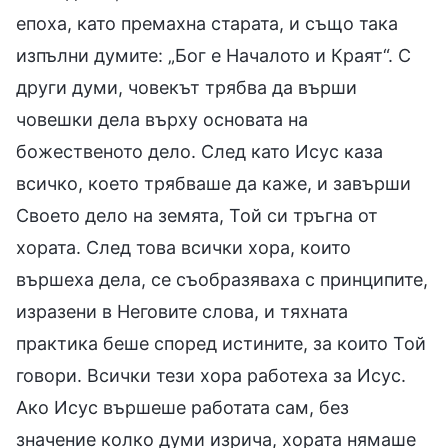
епоха, като премахна старата, и също така
изпълни думите: „Бог е Началото и Краят“. С
други думи, човекът трябва да върши
човешки дела върху основата на
божественото дело. След като Исус каза
всичко, което трябваше да каже, и завърши
Своето дело на земята, Той си тръгна от
хората. След това всички хора, които
вършеха дела, се съобразяваха с принципите,
изразени в Неговите слова, и тяхната
практика беше според истините, за които Той
говори. Всички тези хора работеха за Исус.
Ако Исус вършеше работата сам, без
значение колко думи изрича, хората нямаше