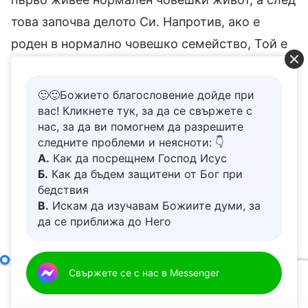
това започва делото Си. Напротив, ако е
роден в нормално човешко семейство, Той е
способен да върши божествени дела, дела,
които не са опетнени от човешки намерения,
🙂🙂Божието благословение дойде при
които не са плътски, които със сигурност не
вас! Кликнете тук, за да се свържете с
нас, за да ви помогнем да разрешите
възприемат обществените порядки, не
следните проблеми и неясноти: 👇
включват човешки мисли и представи, нито
А.
Как да посрещнем Господ Исус
Б.
Как да бъдем защитени от Бог при
пък включват човешки философии за
бедствия
светските отношения. Това е делото, което
В.
Искам да изучавам Божиите думи, за
въплътеният Бог възнамерява да извърши,
да се приближа до Него
Г.
Как да се отървем от болезнения
това е и практическото значение на Неговото
живот
въплъщение. Бог идва в плътта преди всичко,
Д.
Имам молба за молитва
Съществената разлика между въплътения Бог и хората, които Бог използва
Свържете се с нас в Messenger
за да изпълни етап от делото, който трябва да
00:00
34:55
бъде извършен в плътта, без да се подлага на