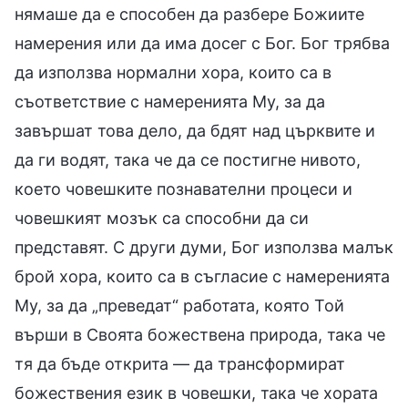
нямаше да е способен да разбере Божиите
намерения или да има досег с Бог. Бог трябва
да използва нормални хора, които са в
съответствие с намеренията Му, за да
завършат това дело, да бдят над църквите и
да ги водят, така че да се постигне нивото,
което човешките познавателни процеси и
човешкият мозък са способни да си
представят. С други думи, Бог използва малък
брой хора, които са в съгласие с намеренията
Му, за да „преведат“ работата, която Той
върши в Своята божествена природа, така че
тя да бъде открита — да трансформират
божествения език в човешки, така че хората