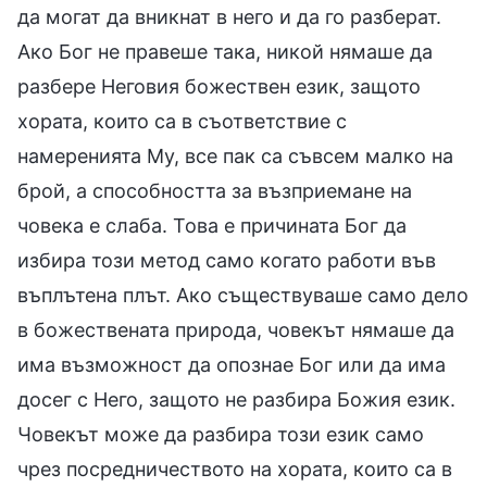
да могат да вникнат в него и да го разберат.
Ако Бог не правеше така, никой нямаше да
разбере Неговия божествен език, защото
хората, които са в съответствие с
намеренията Му, все пак са съвсем малко на
брой, а способността за възприемане на
човека е слаба. Това е причината Бог да
избира този метод само когато работи във
въплътена плът. Ако съществуваше само дело
в божествената природа, човекът нямаше да
има възможност да опознае Бог или да има
досег с Него, защото не разбира Божия език.
Човекът може да разбира този език само
чрез посредничеството на хората, които са в