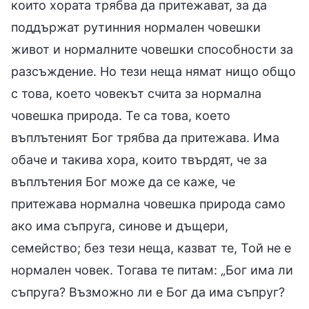
които хората трябва да притежават, за да
поддържат рутинния нормален човешки
живот и нормалните човешки способности за
разсъждение. Но тези неща нямат нищо общо
с това, което човекът счита за нормална
човешка природа. Те са това, което
въплътеният Бог трябва да притежава. Има
обаче и такива хора, които твърдят, че за
въплътения Бог може да се каже, че
притежава нормална човешка природа само
ако има съпруга, синове и дъщери,
семейство; без тези неща, казват те, Той не е
нормален човек. Тогава те питам: „Бог има ли
съпруга? Възможно ли е Бог да има съпруг?