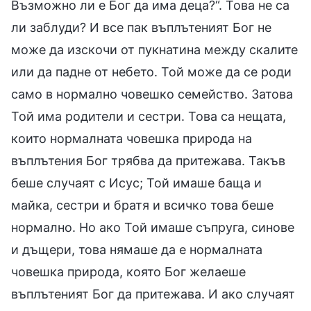
Възможно ли е Бог да има деца?“. Това не са
ли заблуди? И все пак въплътеният Бог не
може да изскочи от пукнатина между скалите
или да падне от небето. Той може да се роди
само в нормално човешко семейство. Затова
Той има родители и сестри. Това са нещата,
които нормалната човешка природа на
въплътения Бог трябва да притежава. Такъв
беше случаят с Исус; Той имаше баща и
майка, сестри и братя и всичко това беше
нормално. Но ако Той имаше съпруга, синове
и дъщери, това нямаше да е нормалната
човешка природа, която Бог желаеше
въплътеният Бог да притежава. И ако случаят