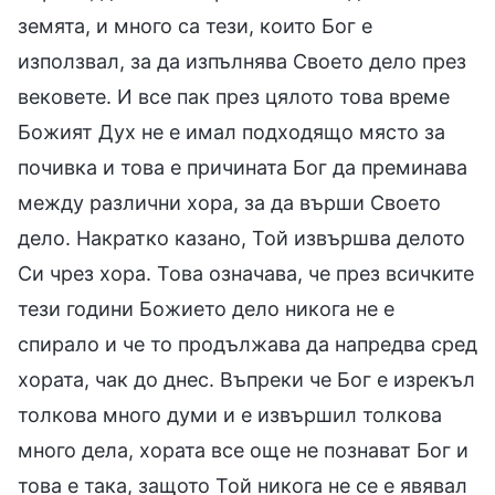
земята, и много са тези, които Бог е
използвал, за да изпълнява Своето дело през
вековете. И все пак през цялото това време
Божият Дух не е имал подходящо място за
почивка и това е причината Бог да преминава
между различни хора, за да върши Своето
дело. Накратко казано, Той извършва делото
Си чрез хора. Това означава, че през всичките
тези години Божието дело никога не е
спирало и че то продължава да напредва сред
хората, чак до днес. Въпреки че Бог е изрекъл
толкова много думи и е извършил толкова
много дела, хората все още не познават Бог и
това е така, защото Той никога не се е явявал