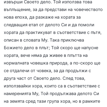
извърши Своето дело. Той използва това
въплъщение, за да представи на човечеството
нова епоха, да разкаже на хората за
следващия етап от делото Си и да помоли
хората да практикуват в съответствие с пътя,
описан в словата Му. Така приключва
Божието дело в плът; Той скоро ще напусне
хората, вече няма да живее в плътта на
нормалната човешка природа, а по-скоро ще
се отдалечи от човека, за да продължи с
друга част от Своето дело. След това,
използвайки хора, които са в съответствие с
намеренията Му, Той продължава делото Си
на земята сред тази група хора, но в рамките