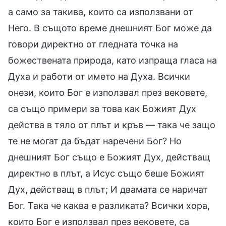
а само за такива, които са използвани от
Него. В същото време днешният Бог може да
говори директно от гледната точка на
божествената природа, като изпраща гласа на
Духа и работи от името на Духа. Всички
онези, които Бог е използвал през вековете,
са също примери за това как Божият Дух
действа в тяло от плът и кръв — така че защо
те не могат да бъдат наречени Бог? Но
днешният Бог също е Божият Дух, действащ
директно в плът, а Исус също беше Божият
Дух, действащ в плът; И двамата се наричат
Бог. Така че каква е разликата? Всички хора,
които Бог е използвал през вековете, са