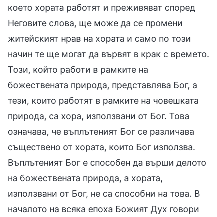
което хората работят и преживяват според
Неговите слова, ще може да се промени
житейският нрав на хората и само по този
начин те ще могат да вървят в крак с времето.
Този, който работи в рамките на
божествената природа, представлява Бог, а
тези, които работят в рамките на човешката
природа, са хора, използвани от Бог. Това
означава, че въплътеният Бог се различава
съществено от хората, които Бог използва.
Въплътеният Бог е способен да върши делото
на божествената природа, а хората,
използвани от Бог, не са способни на това. В
началото на всяка епоха Божият Дух говори