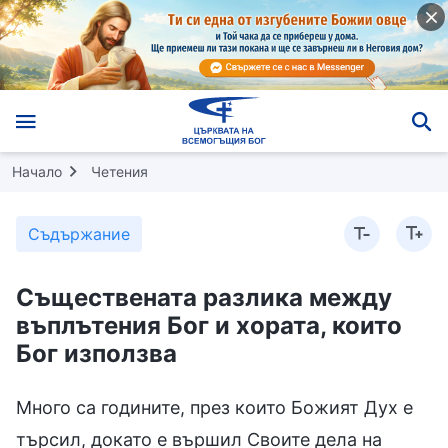
Начало
Четения
Съдържание
Съществената разлика между
въплътения Бог и хората, които
Бог използва
Много са годините, през които Божият Дух е
търсил, докато е вършил Своите дела на