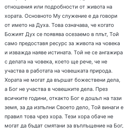
отношения или подробности от живота на
хората. Основното Му служение е да говори
от името на Духа. Това означава, че когато
Божият Дух се появява осезаемо в плът, Той
само предоставя ресурс за живота на човека
и изважда наяве истината. Той не се ангажира
с делата на човека, което ще рече, че не
участва в работата на човешката природа.
Хората не могат да вършат божествени дела,
а Бог не участва в човешките дела. През
всичките години, откакто Бог е дошъл на тази
земя, за да изпълни Своето дело, Той винаги е
правил това чрез хора. Тези хора обаче не
могат да бъдат смятани за въплъщение на Бог,