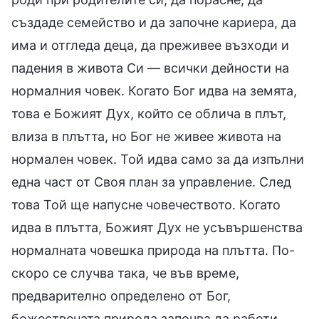
създаде семейство и да започне кариера, да
има и отгледа деца, да преживее възходи и
падения в живота Си — всички дейности на
нормалния човек. Когато Бог идва на земята,
това е Божият Дух, който се облича в плът,
влиза в плътта, но Бог не живее живота на
нормален човек. Той идва само за да изпълни
една част от Своя план за управление. След
това Той ще напусне човечеството. Когато
идва в плътта, Божият Дух не усъвършенства
нормалната човешка природа на плътта. По-
скоро се случва така, че във време,
предварително определено от Бог,
божествената природа започва да работи