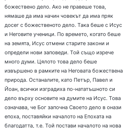
божествено дело. Ако не правеше това,
нямаше да има начин човекът да има пряк
досег с божественото дело. Така беше с Исус
и Неговите ученици. По времето, когато беше
на земята, Исус отмени старите закони и
определи нови заповеди. Той също изрече
много думи. Цялото това дело беше
извършено в рамките на Неговата божествена
природа. Останалите, като Петър, Павел и
Йоан, всички изградиха по-нататъшното си
дело върху основите на думите на Исус. Това
означава, че Бог започна Своето дело в онази
епоха, поставяйки началото на Епохата на
благодатта, т.е. Той постави началото на нова