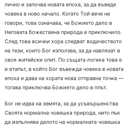
лично и започва новата епоха, за да въведе
човека в ново начало. Когато Той вече не
говори, това означава, че Божието дело в
Неговата божествена природа е приключило.
След това всички хора следват водачеството
на тези, които Бог използва, за да навлязат в
своя житейски опит. По същата логика това е
и етапът, в който Бог въвежда човека в новата
епоха и дава на хората нова отправна точка —
тогава приключва Божието дело в плът.
Бог не идва на земята, за да усъвършенства
Своята нормална човешка природа, нито пък
да изпълнява делото на нормалната човешка