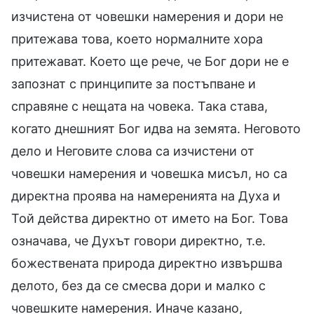
изчистена от човешки намерения и дори не
притежава това, което нормалните хора
притежават. Което ще рече, че Бог дори не е
запознат с принципите за постъпване и
справяне с нещата на човека. Така става,
когато днешният Бог идва на земята. Неговото
дело и Неговите слова са изчистени от
човешки намерения и човешка мисъл, но са
директна проява на намеренията на Духа и
Той действа директно от името на Бог. Това
означава, че Духът говори директно, т.е.
божествената природа директно извършва
делото, без да се смесва дори и малко с
човешките намерения. Иначе казано,