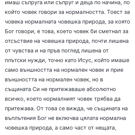
имаш съпруга или съпруг и деца по начина, по
който човек говори за нормалността. Тоест за
човека нормалната човешка природа, за която
Бог говори, е това, което човек би сметнал за
отсъствие на човешка природа, почти лишена
от чувства и на пръв поглед лишена от
плътски нужди, точно като Исус, който имаше
само външността на нормален човек и прие
външността на нормален човек, но в
същината Си не притежаваше абсолютно
всичко, което нормалният човек трябва да
притежава. От това се вижда, че същината на
въплътения Бог не включва цялата нормална
човешка природа, а само част от нещата,