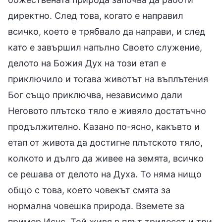
директно. След това, когато е направил
всичко, което е трябвало да направи, и след
като е завършил напълно Своето служение,
делото на Божия Дух на този етап е
приключило и тогава животът на въплътения
Бог също приключва, независимо дали
Неговото плътско тяло е живяло достатъчно
продължително. Казано по-ясно, какъвто и
етап от живота да достигне плътското тяло,
колкото и дълго да живее на земята, всичко
се решава от делото на Духа. То няма нищо
общо с това, което човекът смята за
нормална човешка природа. Вземете за
пример Исус. Той живя в плът тридесет и три