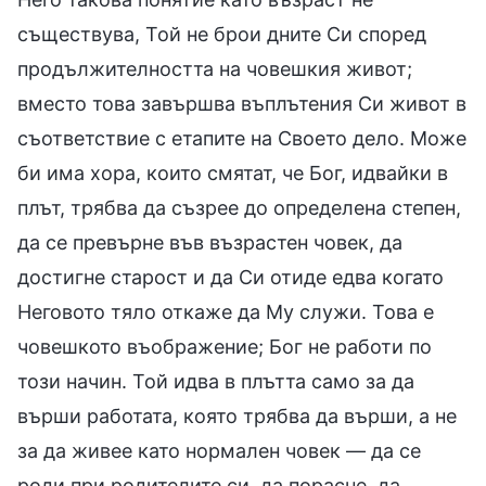
съществува, Той не брои дните Си според
продължителността на човешкия живот;
вместо това завършва въплътения Си живот в
съответствие с етапите на Своето дело. Може
би има хора, които смятат, че Бог, идвайки в
плът, трябва да съзрее до определена степен,
да се превърне във възрастен човек, да
достигне старост и да Си отиде едва когато
Неговото тяло откаже да Му служи. Това е
човешкото въображение; Бог не работи по
този начин. Той идва в плътта само за да
върши работата, която трябва да върши, а не
за да живее като нормален човек — да се
роди при родителите си, да порасне, да