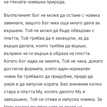
на тяхната човешка природа.
Въплътеният Бог не може да остане с човека
завинаги, защото Бог има още много дела за
вършене. Той не може да бъде обвързан с
плътта; Той трябва да я захвърли, за да
върши делата, които трябва да върши,
въпреки че ги върши в образа на плътта.
Когато Бог идва на земята, Той не чака, докато
достигне формата, която един нормален
човек би трябвало да придобие, преди да
умре и да напусне хората. Без значение колко
стара е плътта Му, когато делото Му е
завършено, Той си отива и напуска човека. За
Него такова понятие като възраст не