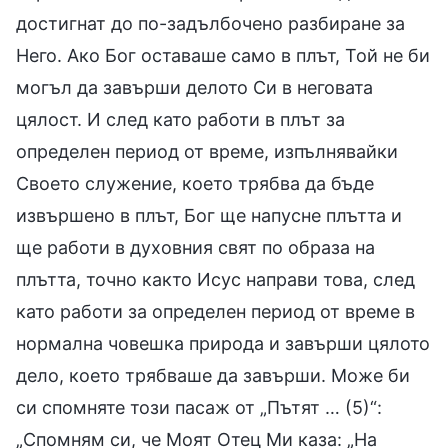
достигнат до по-задълбочено разбиране за
Него. Ако Бог оставаше само в плът, Той не би
могъл да завърши делото Си в неговата
цялост. И след като работи в плът за
определен период от време, изпълнявайки
Своето служение, което трябва да бъде
извършено в плът, Бог ще напусне плътта и
ще работи в духовния свят по образа на
плътта, точно както Исус направи това, след
като работи за определен период от време в
нормална човешка природа и завърши цялото
дело, което трябваше да завърши. Може би
си спомняте този пасаж от „Пътят … (5)“:
„Спомням си, че Моят Отец Ми каза: „На