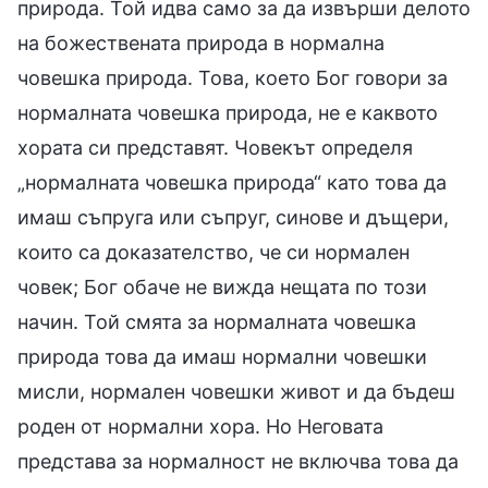
природа. Той идва само за да извърши делото
на божествената природа в нормална
човешка природа. Това, което Бог говори за
нормалната човешка природа, не е каквото
хората си представят. Човекът определя
„нормалната човешка природа“ като това да
имаш съпруга или съпруг, синове и дъщери,
които са доказателство, че си нормален
човек; Бог обаче не вижда нещата по този
начин. Той смята за нормалната човешка
природа това да имаш нормални човешки
мисли, нормален човешки живот и да бъдеш
роден от нормални хора. Но Неговата
представа за нормалност не включва това да