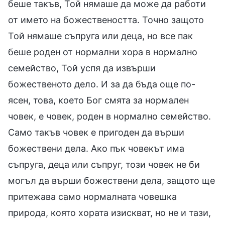
беше такъв, Той нямаше да може да работи
от името на божествеността. Точно защото
Той нямаше съпруга или деца, но все пак
беше роден от нормални хора в нормално
семейство, Той успя да извърши
божественото дело. И за да бъда още по-
ясен, това, което Бог смята за нормален
човек, е човек, роден в нормално семейство.
Само такъв човек е пригоден да върши
божествени дела. Ако пък човекът има
съпруга, деца или съпруг, този човек не би
могъл да върши божествени дела, защото ще
притежава само нормалната човешка
природа, която хората изискват, но не и тази,