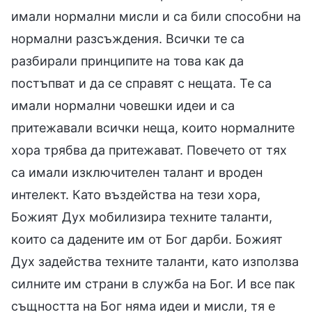
имали нормални мисли и са били способни на
нормални разсъждения. Всички те са
разбирали принципите на това как да
постъпват и да се справят с нещата. Те са
имали нормални човешки идеи и са
притежавали всички неща, които нормалните
хора трябва да притежават. Повечето от тях
са имали изключителен талант и вроден
интелект. Като въздейства на тези хора,
Божият Дух мобилизира техните таланти,
които са дадените им от Бог дарби. Божият
Дух задейства техните таланти, като използва
силните им страни в служба на Бог. И все пак
същността на Бог няма идеи и мисли, тя е