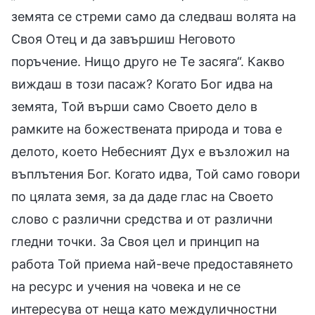
земята се стреми само да следваш волята на
Своя Отец и да завършиш Неговото
поръчение. Нищо друго не Те засяга“. Какво
виждаш в този пасаж? Когато Бог идва на
земята, Той върши само Своето дело в
рамките на божествената природа и това е
делото, което Небесният Дух е възложил на
въплътения Бог. Когато идва, Той само говори
по цялата земя, за да даде глас на Своето
слово с различни средства и от различни
гледни точки. За Своя цел и принцип на
работа Той приема най-вече предоставянето
на ресурс и учения на човека и не се
интересува от неща като междуличностни