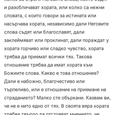
и разобличават хората, или колко са нежни
словата, с които говори за истината или
насърчава хората, независимо дали Неговите
слова съдят или благославят, дали
заклеймяват или проклинат, дали пораждат у
хората горчиво или сладко чувство, хората
трябва да приемат всички тях. Такова
отношение трябва да имат хората към
Божиите слова. Какво е това отношение?
Дали е набожно, благочестиво или
търпеливо, или е отношение на приемане на
страданието? Малко сте объркани. Казвам ви,
че не е нито едно от тях. В своята вяра хората
трябва твърдо да отстояват мнението, че