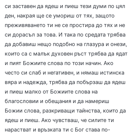
си заставен да ядеш и пиеш тези думи по цял
ден, накрая ще се умориш от тях, защото
преживяването ти не се простира до тях и не
си дорасъл за това. И така по средата трябва
да добавиш нещо подобно на глазура и онези,
които са с малък духовен ръст трябва да ядат
и пият Божиите слова по този начин. Ако
често си слаб и негативен, и нямаш истинска
вяра и надежда, трябва да побързаш да ядеш
и пиеш малко от Божиите слова на
благословии и обещания и да намериш
Божии слова, разкриващи тайнства, които да
ядеш и пиеш. Ако чувстваш, че силите ти
нарастват и връзката ти с Бог става по-