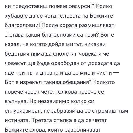
ни предоставиш повече ресурси!“. Колко
хубаво е да се четат словата на Божиите
благословии! После хората размишляват:
„Тогава какви благословии са тези? Бог е
казал, че когато дойде мигът, никакви
бедствия няма да сполетят човека и че
човекът ще бъде освободен от досадата да
яде три пъти дневно и да се мие и чисти —
Бог е изрекъл такива обещания“. Колкото
повече човек чете, толкова повече се
вълнува. Но независимо колко си
ентусиазиран, не забравяй да се стремиш към
истината. Третата стъпка е да се четат
Божиите слова, които разобличават