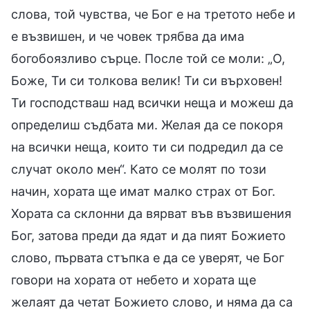
слова, той чувства, че Бог е на третото небе и
е възвишен, и че човек трябва да има
богобоязливо сърце. После той се моли: „О,
Боже, Ти си толкова велик! Ти си върховен!
Ти господстваш над всички неща и можеш да
определиш съдбата ми. Желая да се покоря
на всички неща, които ти си подредил да се
случат около мен“. Като се молят по този
начин, хората ще имат малко страх от Бог.
Хората са склонни да вярват във възвишения
Бог, затова преди да ядат и да пият Божието
слово, първата стъпка е да се уверят, че Бог
говори на хората от небето и хората ще
желаят да четат Божието слово, и няма да са