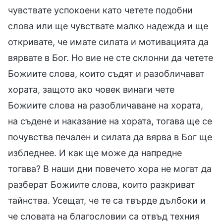
чувствате успокоени като четете подобни
слова или ще чувствате малко надежда и ще
откривате, че имате силата и мотивацията да
вярвате в Бог. Но вие не сте склонни да четете
Божиите слова, които съдят и разобличават
хората, защото ако човек винаги чете
Божиите слова на разобличаване на хората,
на съдене и наказание на хората, тогава ще се
почувства печален и силата да вярва в Бог ще
избледнее. И как ще може да напредне
тогава? В наши дни повечето хора не могат да
разберат Божиите слова, които разкриват
тайнства. Усещат, че те са твърде дълбоки и
че словата на благословии са отвъд техния