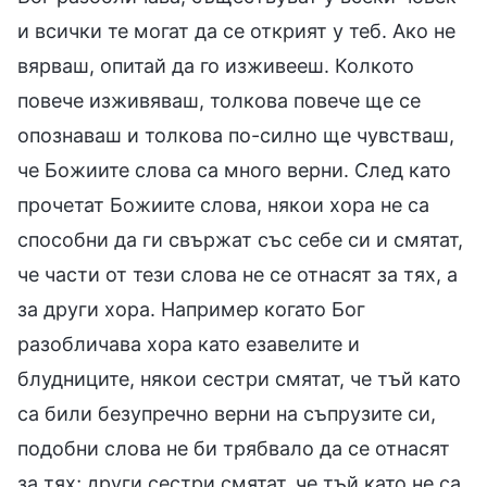
и всички те могат да се открият у теб. Ако не
вярваш, опитай да го изживееш. Колкото
повече изживяваш, толкова повече ще се
опознаваш и толкова по-силно ще чувстваш,
че Божиите слова са много верни. След като
прочетат Божиите слова, някои хора не са
способни да ги свържат със себе си и смятат,
че части от тези слова не се отнасят за тях, а
за други хора. Например когато Бог
разобличава хора като езавелите и
блудниците, някои сестри смятат, че тъй като
са били безупречно верни на съпрузите си,
подобни слова не би трябвало да се отнасят
за тях; други сестри смятат, че тъй като не са