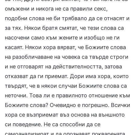
омъжени и никога не са правили секс,
подобни слова не би трябвало да се отнасят и
за тях. Някои братя смятат, че тези слова са
насочени само към жените и изобщо не ги
касаят. Някои хора вярват, че Божиите слова
на разобличаване на човека са твърде строги
и не отговарят на действителността, затова
отказват да ги приемат. Дори има хора, които
твърдят, че в някои случаи Божиите слова са
неточни. Това ли е правилното отношение към
Божиите слова? Очевидно е погрешно. Всички
хора се възприемат въз основа на външното
си поведение. Не са способни да се
самоанализират и да опознават покварената