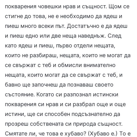
покварения човешки нрав и същност. Щом се
стигне до това, не е необходимо да ядеш и
пиеш много всеки път. Достатъчно е да ядеш
и пиеш едно или две неща наведнъж. След
като ядеш и пиеш, първо отдели нещата,
които не разбираш, нещата, които не могат да
се свържат с теб и обмисли внимателно
нещата, които могат да се свържат с теб, и
бавно ще започнеш да познаваш своето
състояние. Когато си разпознал истински
покварения си нрав и си разбрал още и още
истини, ще си способен подсъзнателно да
прозреш собствената си природа същност.
Смятате ли, че това е хубаво? (Хубаво е.) То е