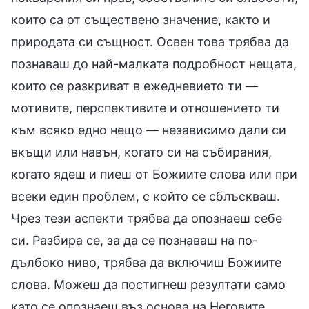
които са от съществено значение, както и
природата си същност. Освен това трябва да
познаваш до най-малката подробност нещата,
които се разкриват в ежедневието ти —
мотивите, перспективите и отношението ти
към всяко едно нещо — независимо дали си
вкъщи или навън, когато си на събирания,
когато ядеш и пиеш от Божиите слова или при
всеки един проблем, с който се сблъскваш.
Чрез тези аспекти трябва да опознаеш себе
си. Разбира се, за да се познаваш на по-
дълбоко ниво, трябва да включиш Божиите
слова. Можеш да постигнеш резултати само
като се опознаеш въз основа на Неговите