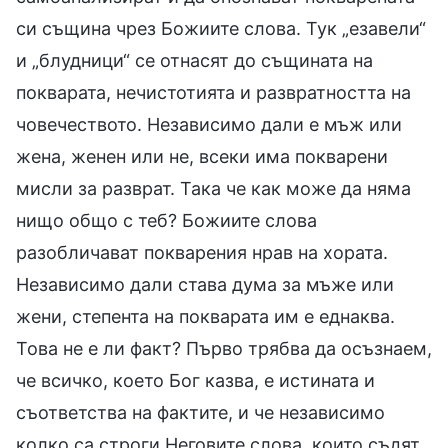
си същина чрез Божиите слова. Тук „езавели“
и „блудници“ се отнасят до същината на
покварата, нечистотията и развратността на
човечеството. Независимо дали е мъж или
жена, женен или не, всеки има покварени
мисли за разврат. Така че как може да няма
нищо общо с теб? Божиите слова
разобличават покварения нрав на хората.
Независимо дали става дума за мъже или
жени, степента на покварата им е еднаква.
Това не е ли факт? Първо трябва да осъзнаем,
че всичко, което Бог казва, е истината и
съответства на фактите, и че независимо
колко са строги Неговите слова, които съдят