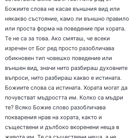
Божиите слова не касае външния вид или
някакво състояние, камо ли външно правило
или проста форма на поведение при хората.
Те не са за това. Ако смяташ, че всеки
изречен от Бог ред просто разобличава
обикновен тип човешко поведение или
външен вид, значи нито разбираш духовните
въпроси, нито разбираш какво е истината.
Божиите слова са истината. Хората могат да
почувстват мъдростта им. Колко са мъдри
те? Всяко Божие слово разобличава
покварения нрав на хората, както и
съществени и дълбоко вкоренени неща в
живота им. Те са съществени неща, а не