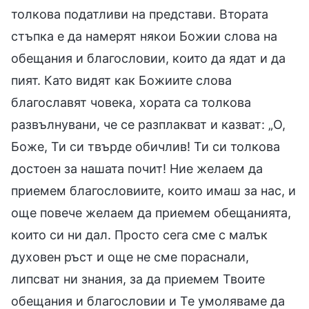
толкова податливи на представи. Втората
стъпка е да намерят някои Божии слова на
обещания и благословии, които да ядат и да
пият. Като видят как Божиите слова
благославят човека, хората са толкова
развълнувани, че се разплакват и казват: „О,
Боже, Ти си твърде обичлив! Ти си толкова
достоен за нашата почит! Ние желаем да
приемем благословиите, които имаш за нас, и
още повече желаем да приемем обещанията,
които си ни дал. Просто сега сме с малък
духовен ръст и още не сме пораснали,
липсват ни знания, за да приемем Твоите
обещания и благословии и Те умоляваме да