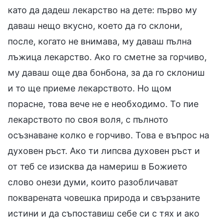
като да дадеш лекарство на дете: първо му
даваш нещо вкусно, което да го склони,
после, когато не внимава, му даваш пълна
лъжица лекарство. Ако го сметне за горчиво,
му даваш още два бонбона, за да го склониш
и то ще приеме лекарството. Но щом
порасне, това вече не е необходимо. То пие
лекарството по своя воля, с пълното
осъзнаване колко е горчиво. Това е въпрос на
духовен ръст. Ако ти липсва духовен ръст и
от теб се изисква да намериш в Божието
слово онези думи, които разобличават
покварената човешка природа и свързаните
истини и да съпоставиш себе си с тях и ако