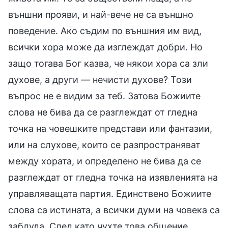
външни прояви, и най-вече не са външно
поведение. Ако съдим по външния им вид,
всички хора може да изглеждат добри. Но
защо тогава Бог казва, че някои хора са зли
духове, а други — нечисти духове? Този
въпрос не е видим за теб. Затова Божиите
слова не бива да се разглеждат от гледна
точка на човешките представи или фантазии,
или на слухове, които се разпространяват
между хората, и определено не бива да се
разглеждат от гледна точка на изявленията на
управляващата партия. Единствено Божиите
слова са истината, а всички думи на човека са
заблуда. След като чухте това общение,