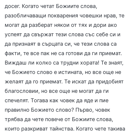
досег. Когато четат Божиите слова,
разобличаващи покварения човешки нрав, те
могат да разберат някои от тях и дори ако
успеят да свържат тези слова със себе си и
да признаят в сърцата си, че тези слова са
факти, те все пак не са готови да ги приемат.
Виждаш ли колко са трудни хората! Те знаят,
че Божието слово е истината, но все още не
желаят да го приемат. Те искат да придобият
благословии, но все още не могат да ги
спечелят. Тогава как човек да яде и пие
правилно Божието слово? Първо, човек
трябва да чете повече от Божиите слова,
които разкриват тайнства. Когато чете такива