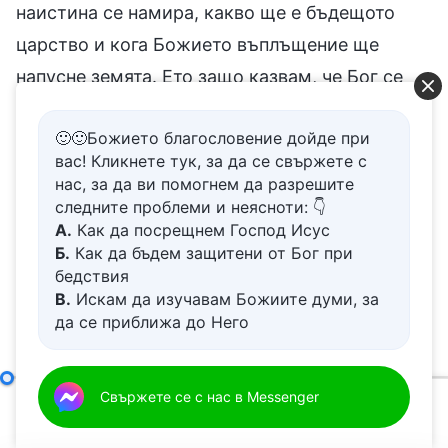
🙂🙂Божието благословение дойде при
вас! Кликнете тук, за да се свържете с
нас, за да ви помогнем да разрешите
следните проблеми и неясноти: 👇
А.
Как да посрещнем Господ Исус
Б.
Как да бъдем защитени от Бог при
бедствия
В.
Искам да изучавам Божиите думи, за
да се приближа до Него
Г.
Как да се отървем от болезнения
живот
Д.
Имам молба за молитва
Значението и пътят на стремежа към истината
Свържете се с нас в Messenger
(Втора 
00:00
44:11