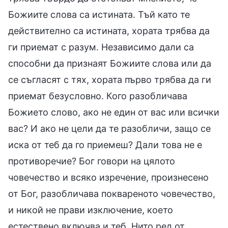
Божиите слова са истината. Тъй като те
действително са истината, хората трябва да
ги приемат с разум. Независимо дали са
способни да признаят Божиите слова или да
се съгласят с тях, хората първо трябва да ги
приемат безусловно. Кого разобличава
Божието слово, ако не един от вас или всички
вас? И ако не цели да те разобличи, защо се
иска от теб да го приемеш? Дали това не е
противоречие? Бог говори на цялото
човечество и всяко изречение, произнесено
от Бог, разобличава поквареното човечество,
и никой не прави изключение, което
естествено включва и теб. Нито ред от