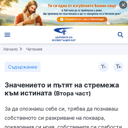
Начало
Четения
Съдържание
Значението и пътят на стремежа
към истината
(Втора част)
За да опознаеш себе си, трябва да познаваш
собственото си разкриване на поквара,
покварения си нрав, собствените си слабости,