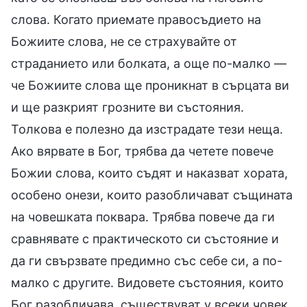
слова. Когато приемате правосъдието на
Божиите слова, не се страхувайте от
страданието или болката, а още по-малко —
че Божиите слова ще проникнат в сърцата ви
и ще разкрият грозните ви състояния.
Толкова е полезно да изстрадате тези неща.
Ако вярвате в Бог, трябва да четете повече
Божии слова, които съдят и наказват хората,
особено онези, които разобличават същината
на човешката поквара. Трябва повече да ги
сравнявате с практическото си състояние и
да ги свързвате предимно със себе си, а по-
малко с другите. Видовете състояния, които
Бог разобличава, съществуват у всеки човек