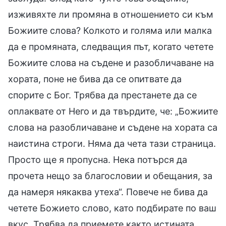
изживяхте ли промяна в отношението си към
Божиите слова? Колкото и голяма или малка
да е промяната, следващия път, когато четете
Божиите слова на съдене и разобличаване на
хората, поне не бива да се опитвате да
спорите с Бог. Трябва да престанете да се
оплаквате от Него и да твърдите, че: „Божиите
слова на разобличаване и съдене на хората са
наистина строги. Няма да чета тази страница.
Просто ще я пропусна. Нека потърся да
прочета нещо за благословии и обещания, за
да намеря някаква утеха“. Повече не бива да
четете Божието слово, като подбирате по ваш
вкус. Трябва да приемете както истината,