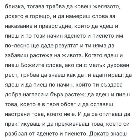
близка, тогава трябва да ковеш желязото,
докато е горещо, и да намериш слова за
наказание и правосъдие, които да ядеш и
пиеш и по този начин яденето и пиенето им
по-лесно ще даде резултат и ти няма да
забавиш растежа на живота. Когато ядеш и
пиеш Божиите слова, ако си с малък духовен
ръст, трябва да знаеш как да ги адаптираш: да
ядеш и да пиеш по начин, който ти създава
добра нагласа и бърз растеж; да ядеш и пиеш
това, което е в твоя обсег и да оставяш
настрани това, което не е. И да се опитваш да
практикуваш и да преживяваш това, което си
разбрал от яденето и пиенето. Докато знаеш