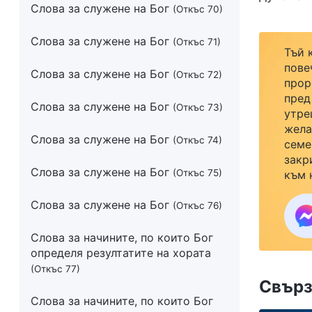
Слова за служене на Бог
(Откъс 70)
Слова за служене на Бог
(Откъс 71)
Тъй 
пове
Слова за служене на Бог
(Откъс 72)
прор
пред
Слова за служене на Бог
(Откъс 73)
утре
жела
Слова за служене на Бог
(Откъс 74)
семе
закр
Слова за служене на Бог
(Откъс 75)
към 
Слова за служене на Бог
(Откъс 76)
Слова за начините, по които Бог
определя резултатите на хората
(Откъс 77)
Свърз
Слова за начините, по които Бог