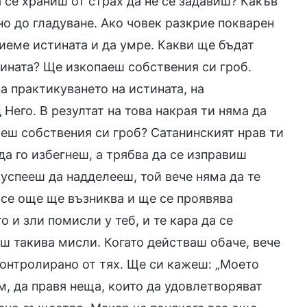
 се храниш от страх да не се задавиш? Какъв
о до гладуване. Ако човек разкрие покварен
риеме истината и да умре. Какви ще бъдат
тината? Ще изкопаеш собствения си гроб.
на практикуването на истината, на
Него. В резултат на това накрая ти няма да
аеш собствения си гроб? Сатанинският нрав ти
а го избегнеш, а трябва да се изправиш
 успееш да надделееш, той вече няма да те
все още ще възниква и ще се проявява
 и зли помисли у теб, и те кара да се
ш такива мисли. Когато действаш обаче, вече
 контролирано от тях. Ще си кажеш: „Моето
м, да правя неща, които да удовлетворяват