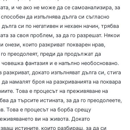
ата, и че ако не може да се самоанализира, за
 способен да изпълнява дълга си съгласно
дълга си по негативен и нехаен начин, трябва
та за своя проблем, за да го разрешат. Някои
и онези, които разкриват покварен нрав,
а го преодолеят, преди да продължат да
е човешка фантазия и е напълно необосновано.
разкриват, докато изпълняват дълга си, стига
о да намалят броя на разкриванията на поквара
риите. Това е процесът на преживяване на
ва да търсите истината, за да го преодолеете,
ав. Това е процесът на борба срещу
реживяването ви на живота. Докато
ваш истините, които разбираш, за да си