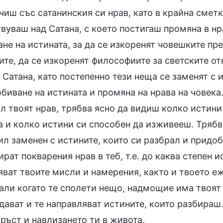
чиш със сатанинския си нрав, като в крайна смет
вуваш над Сатана, с което постигаш промяна в нр
не на истината, за да се изкоренят човешките пре
те, да се изкоренят философиите за светските от
 Сатана, като постепенно тези неща се заменят с 
биване на истината и промяна на нрава на човека
л твоят нрав, трябва ясно да видиш колко истин
а и колко истини си способен да изживееш. Трябв
ил заменен с истините, които си разбрал и придоб
рат покварения нрав в теб, т.е. до каква степен 
яват твоите мисли и намерения, както и твоето е
али когато те сполети нещо, надмощие има твоят 
ават и те направляват истините, които разбираш. 
ръст и навлизането ти в живота.