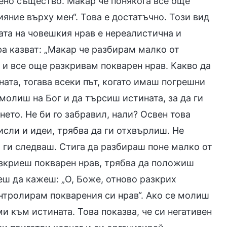
рено същество. Макар че понякога все още
яние върху мен“. Това е достатъчно. Този вид
та на човешкия нрав е нереалистична и
ра казват: „Макар че разбирам малко от
 и все още разкривам покварен нрав. Какво да
ната, тогава всеки път, когато имаш погрешни
молиш на Бог и да търсиш истината, за да ги
ето. Не би го забравил, нали? Освен това
исли и идеи, трябва да ги отхвърлиш. Не
 ги следваш. Стига да разбираш поне малко от
азкриеш покварен нрав, трябва да положиш
еш да кажеш: „О, Боже, отново разкрих
онтролирам покварения си нрав“. Ако се молиш
еми към истината. Това показва, че си негативен