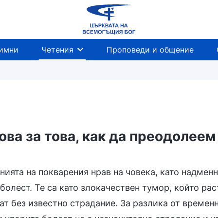
имни
Четения
Проповеди и общение
ова за това, как да преодолее
нията на покварения нрав на човека, като надменн
болест. Те са като злокачествен тумор, който ра
ат без известно страдание. За разлика от времен