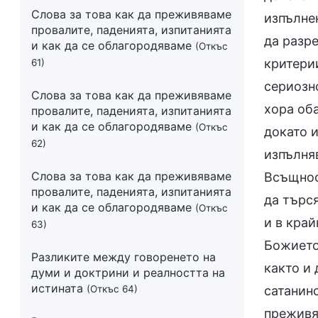
Слова за това как да преживяваме
изпълнен
провалите, паденията, изпитанията
да разре
и как да се облагородяваме
(Откъс
критерии
61)
сериозно
Слова за това как да преживяваме
хора оба
провалите, паденията, изпитанията
и как да се облагородяваме
(Откъс
докато и
62)
изпълняв
Слова за това как да преживяваме
Всъщнос
провалите, паденията, изпитанията
да търся
и как да се облагородяваме
(Откъс
и в край
63)
Божието 
Разликите между говоренето на
както и 
думи и доктрини и реалността на
истината
(Откъс 64)
сатанинс
преживя