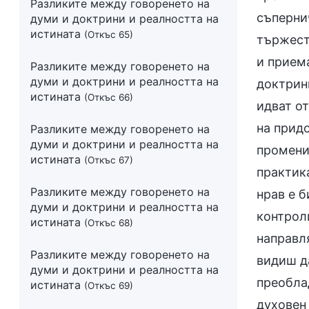
Разликите между говоренето на
съперни
думи и доктрини и реалността на
истината
(Откъс 65)
тържест
и приема
Разликите между говоренето на
думи и доктрини и реалността на
доктрини
истината
(Откъс 66)
идват от
на придо
Разликите между говоренето на
думи и доктрини и реалността на
промени
истината
(Откъс 67)
практик
Разликите между говоренето на
нрав е б
думи и доктрини и реалността на
контроли
истината
(Откъс 68)
направл
Разликите между говоренето на
видиш д
думи и доктрини и реалността на
преоблад
истината
(Откъс 69)
духовен 