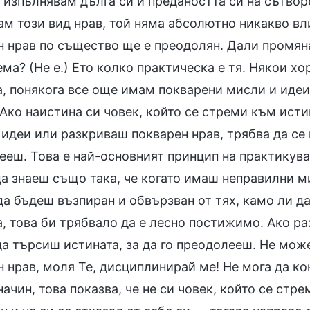
а изпълнявам дълга си и предаността си на сътво
м този вид нрав, той няма абсолютно никакво вли
н нрав по същество ще е преодолян. Дали промяна
ма? (Не е.) Ето колко практическа е тя. Някои хо
а, понякога все още имам покварени мисли и идеи
 Ако наистина си човек, който се стреми към исти
идеи или разкриваш покварен нрав, трябва да се 
еш. Това е най-основният принцип на практикуван
да знаеш също така, че когато имаш неправилни м
а бъдеш възпиран и обвързван от тях, камо ли да
а, това би трябвало да е лесно постижимо. Ако р
да търсиш истината, за да го преодолееш. Не мож
н нрав, моля Те, дисциплинирай ме! Не мога да к
начин, това показва, че не си човек, който се стр