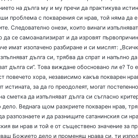
ието на дълга му и му пречи да практикува истин
ши проблема с покварения си нрав, той няма да е
те. Следователно онези, които винаги изпълняват 
 да се самоанализират и да изровят първопричина
че имат изопачено разбиране и си мислят: „Всичк
зпълняват дълга си, трябва да спрат и напълно д
ат дълга си“. Това виждане обосновано ли е? То 
т повечето хора, независимо какъв покварен нрав 
т истината, за да го преодолеят, могат постепенн
на сметка да изпълняват дълга си съгласно крите
дело. Веднага щом разкриете покварен нрав, тряб
да разпознаете и да разнищите сатанинския си нр
кия ви нрав и той е от съществено значение за п
ваш Божието дело и променяш нрава си, ти използ