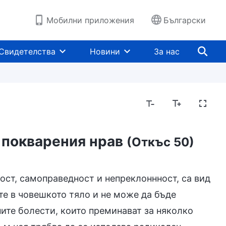
Мобилни приложения
Български
Свидетелства
Новини
За нас
м покварения нрав
(Откъс 50)
ост, самоправедност и непреклоннност, са вид
сте в човешкото тяло и не може да бъде
ните болести, които преминават за няколко