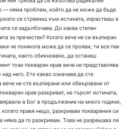
към нея трябва да се използва радикален
но — няма проблем, който да не може да бъде
докато се стремиш към истината, израстваш в
ната се задълбочава. До каква степен
ита за пречистен? Когато вече не си възпиран
еки че понякога може да се прояви, ти все пак
тината, както обикновено, да останеш
омент този покварен нрав вече не представлява
 над него. Ето какво означава да сте
 вече не сте възпирани или обвързвани от
покварен нрав разкриват, не търсят истината,
а вярвали в Бог в продължение на много години,
т, когато правя нещо, разкривам покварения си
ва няма да го разкривам. Това не разрешава ли