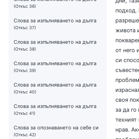
дни, таз
(Откъс 36)
подход. 
разреше
Слова за изпълняването на дълга
(Откъс 37)
живота 
покварен
Слова за изпълняването на дълга
(Откъс 38)
от него 
си спос
Слова за изпълняването на дълга
съвестен
(Откъс 39)
проблем 
Слова за изпълняването на дълга
израсна
(Откъс 40)
своя пок
Слова за изпълняването на дълга
за да го
(Откъс 41)
техният 
Слова за опознаването на себе си
нрав. Ак
(Откъс 42)