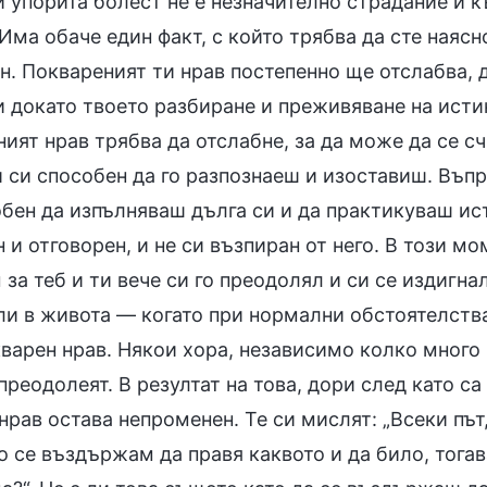
и упорита болест не е незначително страдание и 
Има обаче един факт, с който трябва да сте наяс
н. Поквареният ти нрав постепенно ще отслабва, 
и докато твоето разбиране и преживяване на исти
ият нрав трябва да отслабне, за да може да се сч
и си способен да го разпознаеш и изоставиш. Въпр
обен да изпълняваш дълга си и да практикуваш ис
 и отговорен, и не си възпиран от него. В този м
за теб и ти вече си го преодолял и си се издигнал
ли в живота — когато при нормални обстоятелства
варен нрав. Някои хора, независимо колко много 
 преодолеят. В резултат на това, дори след като с
нрав остава непроменен. Те си мислят: „Всеки пъ
о се въздържам да правя каквото и да било, тога