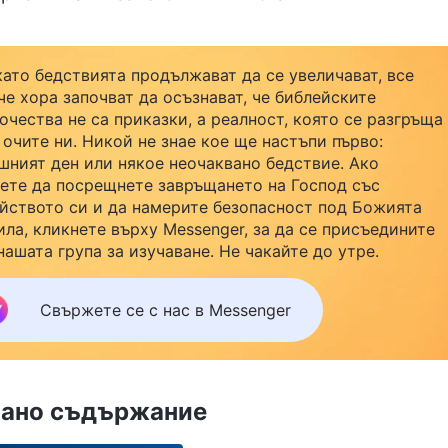
като бедствията продължават да се увеличават, все
че хора започват да осъзнават, че библейските
очества не са приказки, а реалност, която се разгръща
 очите ни. Никой не знае кое ще настъпи първо:
шният ден или някое неочаквано бедствие. Ако
ете да посрещнете завръщането на Господ със
йството си и да намерите безопасност под Божията
ила, кликнете върху Messenger, за да се присъедините
нашата група за изучаване. Не чакайте до утре.
Свържете се с нас в Messenger
ано съдържание