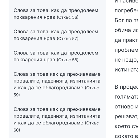
и пасиве
Слова за това, как да преодолеем
погребе
покварения нрав
(Откъс 56)
Бог по т
обича и
Слова за това, как да преодолеем
покварения нрав
(Откъс 57)
да практ
проблеми
Слова за това, как да преодолеем
покварения нрав
не нещо
(Откъс 58)
истината
Слова за това как да преживяваме
провалите, паденията, изпитанията
В проце
и как да се облагородяваме
(Откъс
59)
голямата
отново и
Слова за това как да преживяваме
провалите, паденията, изпитанията
решават,
и как да се облагородяваме
(Откъс
което съ
60)
докато в