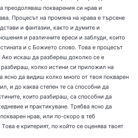
ка преодоляваш покварения си нрав и
ава. Процесът на промяна на нрава е търсене
дстави и фантазии, както и думите и
ношения и различните ереси и заблуди, които
истината и с Божието слово. Това е процесът
. Ако искаш да разбереш доколко се е
и разбираш, колко истини си приложил на
а ясно да видиш колко много от твоя покварен
ил, и до каква степен те са способни да
истините, които разбираш, са способни да
жедневие и практикуване. Трябва ясно да
покварен нрав, или по-скоро в теб
Това е критерият, по който се оценява твоят