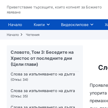
Приветстваме търсещите, които копнеят за Божието
Слова за изпълняването на дълга
явяване
(Откъс 30)
Слова за изпълняването на дълга
Начало
Книги
Видеоклипове
Х
(Откъс 31)
Начало
Четения
Слова за изпълняването на дълга
(Откъс 32)
Словото, Том 3: Беседите на
Слова за изпълняването на дълга
Христос от последните дни
(Откъс 33)
(Цели глави)
Сл
Слова за изпълняването на дълга
(Откъс 34)
Проявле
Слова за изпълняването на дълга
упорита 
(Откъс 35)
премахн
Слова за изпълняването на дълга