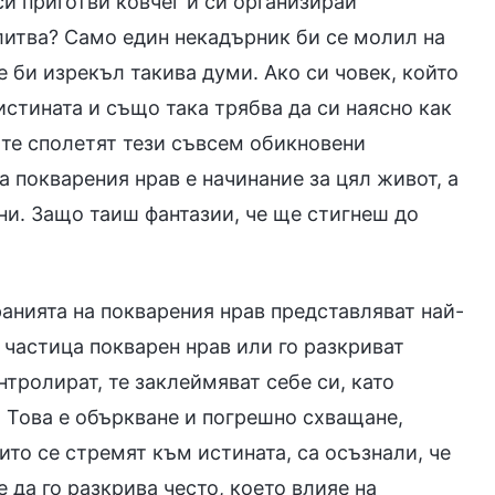
 си приготви ковчег и си организирай
литва? Само един некадърник би се молил на
не би изрекъл такива думи. Ако си човек, който
стината и също така трябва да си наясно как
 те сполетят тези съвсем обикновени
 покварения нрав е начинание за цял живот, а
ни. Защо таиш фантазии, че ще стигнеш до
анията на покварения нрав представляват най-
т частица покварен нрав или го разкриват
нтролират, те заклеймяват себе си, като
т. Това е объркване и погрешно схващане,
ито се стремят към истината, са осъзнали, че
 да го разкрива често, което влияе на