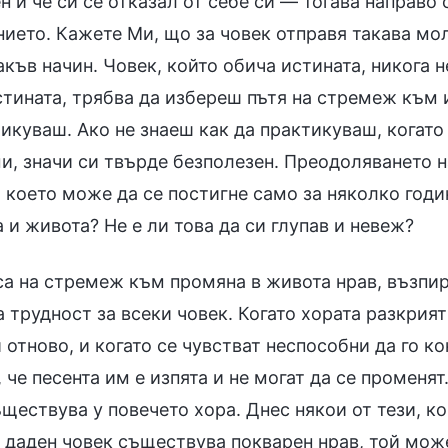
н и че си се отказал от себе си — тогава направо
нието. Кажете Ми, що за човек отправя такава мо
акъв начин. Човек, който обича истината, никога 
стината, трябва да избереш пътя на стремеж към и
икуваш. Ако не знаеш как да практикуваш, когато
, значи си твърде безполезен. Преодоляването на
, което може да се постигне само за няколко годи
 и живота? Не е ли това да си глупав и невеж?
са на стремеж към промяна в живота нрав, възпир
 трудност за всеки човек. Когато хората разкрия
 отново, и когато се чувстват неспособни да го ко
 че песента им е изпята и не могат да се променя
ществува у повечето хора. Днес някои от тези, ко
 даден човек съществува покварен нрав, той може