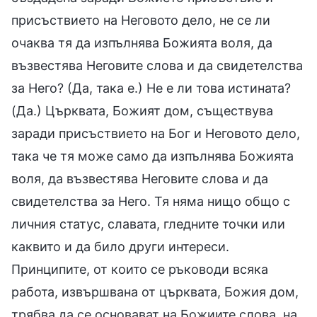
присъствието на Неговото дело, не се ли
очаква тя да изпълнява Божията воля, да
възвестява Неговите слова и да свидетелства
за Него? (Да, така е.) Не е ли това истината?
(Да.) Църквата, Божият дом, съществува
заради присъствието на Бог и Неговото дело,
така че тя може само да изпълнява Божията
воля, да възвестява Неговите слова и да
свидетелства за Него. Тя няма нищо общо с
личния статус, славата, гледните точки или
каквито и да било други интереси.
Принципите, от които се ръководи всяка
работа, извършвана от църквата, Божия дом,
трябва да се основават на Божиите слова, на