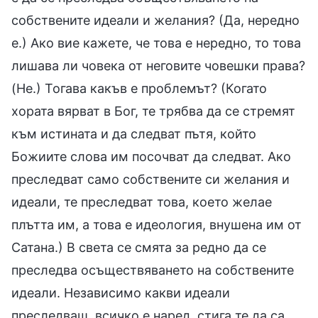
собствените идеали и желания? (Да, нередно
е.) Ако вие кажете, че това е нередно, то това
лишава ли човека от неговите човешки права?
(Не.) Тогава какъв е проблемът? (Когато
хората вярват в Бог, те трябва да се стремят
към истината и да следват пътя, който
Божиите слова им посочват да следват. Ако
преследват само собствените си желания и
идеали, те преследват това, което желае
плътта им, а това е идеология, внушена им от
Сатана.) В света се смята за редно да се
преследва осъществяването на собствените
идеали. Независимо какви идеали
преследваш, всичко е наред, стига те да са