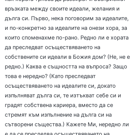
връзката между своите идеали, желания и
дълга си. Първо, нека поговорим за идеалите,
и по-конкретно за идеалите на онези хора, за
които споменахме по-рано. Редно ли е хората
да преследват осъществяването на
собствените си идеали в Божия дом? (Не, не е
редно.) Каква е същността на въпроса? Защо
това е нередно? (Като преследват
осъществяването на идеалите си, докато
изпълняват дълга си, те изтъкват себе си и
градят собствена кариера, вместо да се
стремят към изпълнение на дълга си на
сътворени същества.) Кажете Ми, нередно ли
е да се преследва осъществяването на