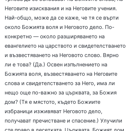
Неговите изисквания и на Неговите учения.
Най-общо, може да се каже, че тя се върти
около Божията воля и Неговото дело. По-
конкретно — около разширяването на
евангелието на царството и свидетелстването
и възвестяването на Неговото слово. Вярно
ли е това? (Да.) Освен изпълнението на
Божията воля, възвестяването на Неговите
слова и свидетелстването за Него, има ли
нещо още по-важно за църквата, за Божия
дом? (Тя е мястото, където Божиите
избраници изживяват Неговото дело,
получават пречистване и спасение.) Улучили
сте право в десетката. Църквата, Божият дом,