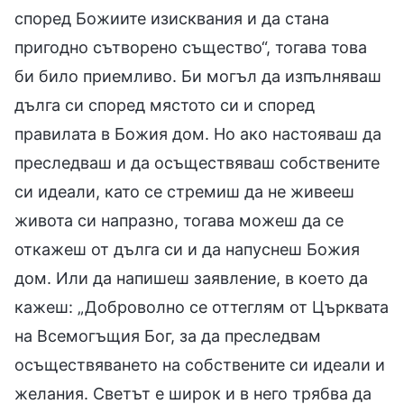
според Божиите изисквания и да стана
пригодно сътворено същество“, тогава това
би било приемливо. Би могъл да изпълняваш
дълга си според мястото си и според
правилата в Божия дом. Но ако настояваш да
преследваш и да осъществяваш собствените
си идеали, като се стремиш да не живееш
живота си напразно, тогава можеш да се
откажеш от дълга си и да напуснеш Божия
дом. Или да напишеш заявление, в което да
кажеш: „Доброволно се оттеглям от Църквата
на Всемогъщия Бог, за да преследвам
осъществяването на собствените си идеали и
желания. Светът е широк и в него трябва да