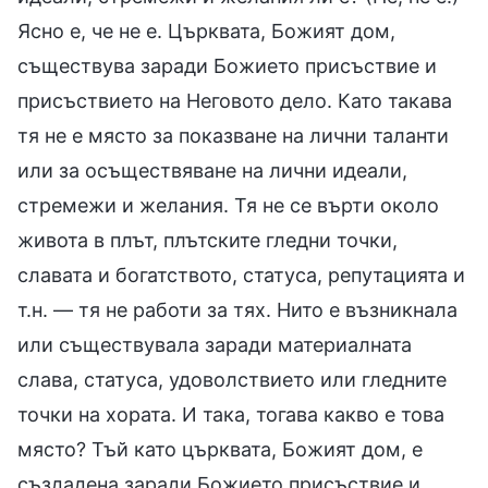
Ясно е, че не е. Църквата, Божият дом,
съществува заради Божието присъствие и
присъствието на Неговото дело. Като такава
тя не е място за показване на лични таланти
или за осъществяване на лични идеали,
стремежи и желания. Тя не се върти около
живота в плът, плътските гледни точки,
славата и богатството, статуса, репутацията и
т.н. — тя не работи за тях. Нито е възникнала
или съществувала заради материалната
слава, статуса, удоволствието или гледните
точки на хората. И така, тогава какво е това
място? Тъй като църквата, Божият дом, е
създадена заради Божието присъствие и