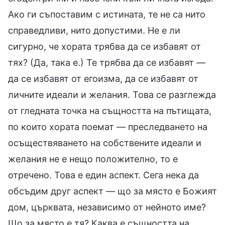
Ако ги съпоставим с истината, те не са нито
справедливи, нито допустими. Не е ли
сигурно, че хората трябва да се избавят от
тях? (Да, така е.) Те трябва да се избавят —
да се избавят от егоизма, да се избавят от
личните идеали и желания. Това се разглежда
от гледната точка на същността на пътищата,
по които хората поемат — преследването на
осъществяването на собствените идеали и
желания не е нещо положително, то е
отречено. Това е един аспект. Сега нека да
обсъдим друг аспект — що за място е Божият
дом, църквата, независимо от нейното име?
Що за място е тя? Каква е същността на