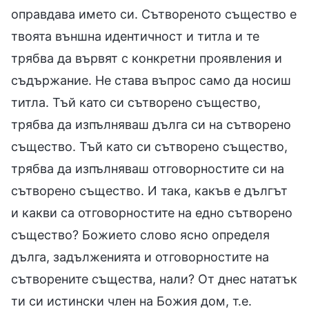
оправдава името си. Сътвореното същество е
твоята външна идентичност и титла и те
трябва да вървят с конкретни проявления и
съдържание. Не става въпрос само да носиш
титла. Тъй като си сътворено същество,
трябва да изпълняваш дълга си на сътворено
същество. Тъй като си сътворено същество,
трябва да изпълняваш отговорностите си на
сътворено същество. И така, какъв е дългът
и какви са отговорностите на едно сътворено
същество? Божието слово ясно определя
дълга, задълженията и отговорностите на
сътворените същества, нали? От днес нататък
ти си истински член на Божия дом, т.е.