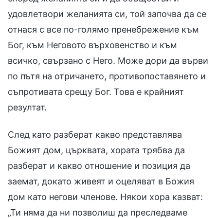
удовлетвори желанията си, той започва да се
отнася с все по-голямо пренебрежение към
Бог, към Неговото върховенство и към
всичко, свързано с Него. Може дори да върви
по пътя на отричането, противопоставянето и
съпротивата срещу Бог. Това е крайният
резултат.
След като разберат какво представлява
Божият дом, църквата, хората трябва да
разберат и какво отношение и позиция да
заемат, докато живеят и оцеляват в Божия
дом като негови членове. Някои хора казват:
„Ти няма да ни позволиш да преследваме