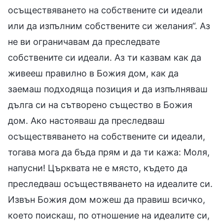
осъществяването на собствените си идеали
или да изпълним собствените си желания“. Аз
не ви ограничавам да преследвате
собствените си идеали. Аз ти казвам как да
живееш правилно в Божия дом, как да
заемаш подходяща позиция и да изпълняваш
дълга си на сътворено същество в Божия
дом. Ако настояваш да преследваш
осъществяването на собствените си идеали,
тогава мога да бъда прям и да ти кажа: Моля,
напусни! Църквата не е място, където да
преследваш осъществяването на идеалите си.
Извън Божия дом можеш да правиш всичко,
което поискаш, по отношение на идеалите си,