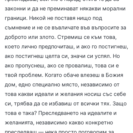
законни и да не преминават някакви морални
граници. Никой не поставя нищо под
съмнение и не се въвличате във въпросите за
доброто или злото. Стремиш се към това,
което лично предпочиташ, и ако го постигнеш,
ако постигнеш целта си, значи си успял. Но
ако пропуснеш, ако се провалиш, това си е
твой проблем. Когато обаче влезеш в Божия
дом, едно специално място, независимо от
това какви идеали и желания носиш със себе
си, трябва да се избавиш от всички тях. Защо
това е така? Преследването на идеалите и
желанията, независимо какво конкретно
преследваш — нека просто поговорим за