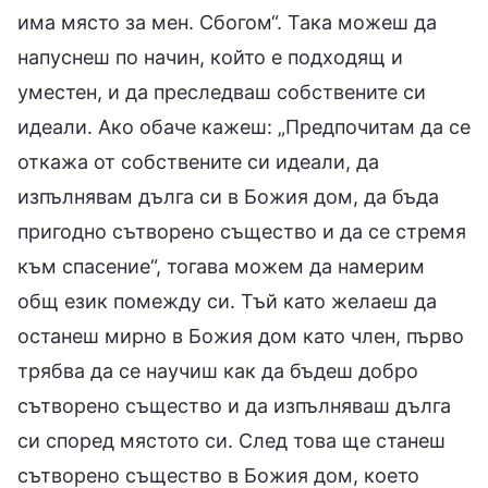
има място за мен. Сбогом“. Така можеш да
напуснеш по начин, който е подходящ и
уместен, и да преследваш собствените си
идеали. Ако обаче кажеш: „Предпочитам да се
откажа от собствените си идеали, да
изпълнявам дълга си в Божия дом, да бъда
пригодно сътворено същество и да се стремя
към спасение“, тогава можем да намерим
общ език помежду си. Тъй като желаеш да
останеш мирно в Божия дом като член, първо
трябва да се научиш как да бъдеш добро
сътворено същество и да изпълняваш дълга
си според мястото си. След това ще станеш
сътворено същество в Божия дом, което