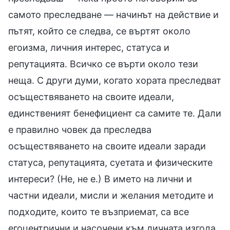
самото преследване — начинът на действие и
пътят, който се следва, се въртят около
егоизма, личния интерес, статуса и
репутацията. Всичко се върти около тези
неща. С други думи, когато хората преследват
осъществяването на своите идеали,
единственият бенефициент са самите те. Дали
е правилно човек да преследва
осъществяването на своите идеали заради
статуса, репутацията, суетата и физическите
интереси? (Не, не е.) В името на лични и
частни идеали, мисли и желания методите и
подходите, които те възприемат, са все
егоцентрични и насочени към личната изгода.