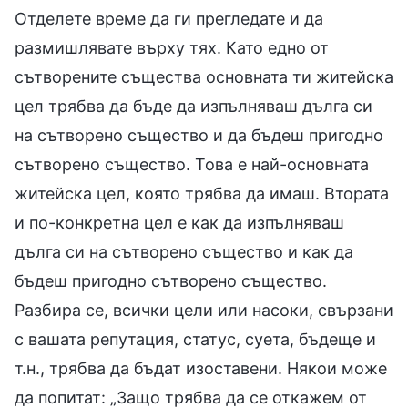
Отделете време да ги прегледате и да
размишлявате върху тях. Като едно от
сътворените същества основната ти житейска
цел трябва да бъде да изпълняваш дълга си
на сътворено същество и да бъдеш пригодно
сътворено същество. Това е най-основната
житейска цел, която трябва да имаш. Втората
и по-конкретна цел е как да изпълняваш
дълга си на сътворено същество и как да
бъдеш пригодно сътворено същество.
Разбира се, всички цели или насоки, свързани
с вашата репутация, статус, суета, бъдеще и
т.н., трябва да бъдат изоставени. Някои може
да попитат: „Защо трябва да се откажем от