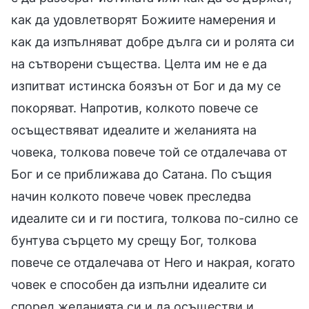
как да удовлетворят Божиите намерения и
как да изпълняват добре дълга си и ролята си
на сътворени същества. Целта им не е да
изпитват истинска боязън от Бог и да му се
покоряват. Напротив, колкото повече се
осъществяват идеалите и желанията на
човека, толкова повече той се отдалечава от
Бог и се приближава до Сатана. По същия
начин колкото повече човек преследва
идеалите си и ги постига, толкова по-силно се
бунтува сърцето му срещу Бог, толкова
повече се отдалечава от Него и накрая, когато
човек е способен да изпълни идеалите си
според желанията си и да осъществи и