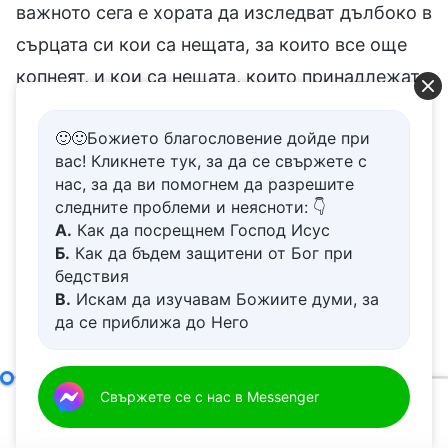
🙂🙂Божието благословение дойде при
вас! Кликнете тук, за да се свържете с
нас, за да ви помогнем да разрешите
следните проблеми и неясноти: 👇
А.
Как да посрещнем Господ Исус
Б.
Как да бъдем защитени от Бог при
бедствия
В.
Искам да изучавам Божиите думи, за
да се приближа до Него
Г.
Как да се отървем от болезнения
живот
Д.
Имам молба за молитва
Как човек да се стреми към истината (7)
Свържете се с нас в Messenger
Трета част
00:00
56:20