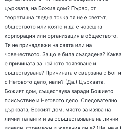
църквата, на Божия дом? Първо, от
теоретична гледна точка тя не е светът,
обществото или която и да е човешка
корпорация или организация в обществото.
Тя не принадлежи на света или на
човечеството. Защо е била създадена? Каква
е причината за нейното появяване и
съществуване? Причината е свързана с Бог и
с Неговото дело, нали? (Да.) Църквата,
Божият дом, съществува заради Божието
присъствие и Неговото дело. Следователно
църквата, Божият дом, място за изява на
лични таланти и за осъществяване на лични
идеали, стремежи и желания ли е? (Не, не е.)