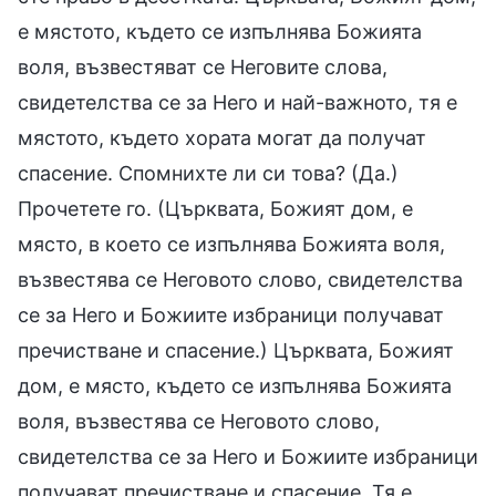
е мястото, където се изпълнява Божията
воля, възвестяват се Неговите слова,
свидетелства се за Него и най-важното, тя е
мястото, където хората могат да получат
спасение. Спомнихте ли си това? (Да.)
Прочетете го. (Църквата, Божият дом, е
място, в което се изпълнява Божията воля,
възвестява се Неговото слово, свидетелства
се за Него и Божиите избраници получават
пречистване и спасение.) Църквата, Божият
дом, е място, където се изпълнява Божията
воля, възвестява се Неговото слово,
свидетелства се за Него и Божиите избраници
получават пречистване и спасение. Тя е