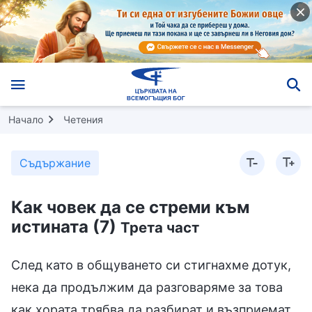
Начало
Четения
Съдържание
Как човек да се стреми към
истината (7)
Трета част
След като в общуването си стигнахме дотук,
нека да продължим да разговаряме за това
как хората трябва да разбират и възприемат