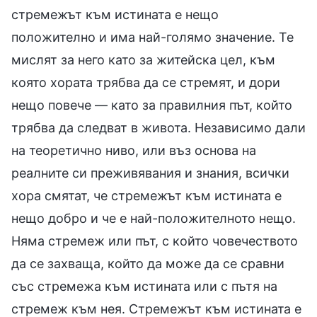
стремежът към истината е нещо
положително и има най-голямо значение. Те
мислят за него като за житейска цел, към
която хората трябва да се стремят, и дори
нещо повече — като за правилния път, който
трябва да следват в живота. Независимо дали
на теоретично ниво, или въз основа на
реалните си преживявания и знания, всички
хора смятат, че стремежът към истината е
нещо добро и че е най-положителното нещо.
Няма стремеж или път, с който човечеството
да се захваща, който да може да се сравни
със стремежа към истината или с пътя на
стремеж към нея. Стремежът към истината е