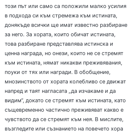
този път или само са положили малко усилия
в подхода си към стремежа към истината,
донякъде всички ще имат известно разбиране
за него. За хората, които обичат истината,
това разбиране представлява истинска и
ценна награда, но онези, които не се стремят
към истината, нямат никакви преживявания,
поуки от тях или награди. В обобщение,
мнозинството от хората колебливо се движат
напред и таят нагласата „да изчакаме и да
видим“, докато се стремят към истината, като
същевременно частично преживяват какво е
чувството да се стремят към нея. В мислите,
възгледите или съзнанието на повечето хора