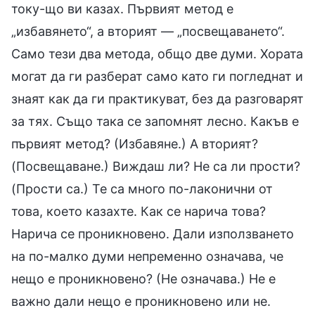
току-що ви казах. Първият метод е
„избавянето“, а вторият — „посвещаването“.
Само тези два метода, общо две думи. Хората
могат да ги разберат само като ги погледнат и
знаят как да ги практикуват, без да разговарят
за тях. Също така се запомнят лесно. Какъв е
първият метод? (Избавяне.) А вторият?
(Посвещаване.) Виждаш ли? Не са ли прости?
(Прости са.) Те са много по-лаконични от
това, което казахте. Как се нарича това?
Нарича се проникновено. Дали използването
на по-малко думи непременно означава, че
нещо е проникновено? (Не означава.) Не е
важно дали нещо е проникновено или не.