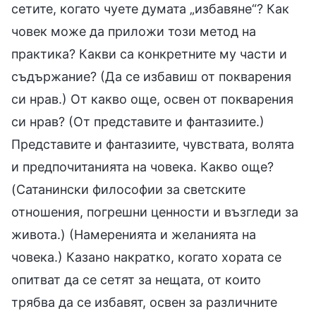
сетите, когато чуете думата „избавяне“? Как
човек може да приложи този метод на
практика? Какви са конкретните му части и
съдържание? (Да се избавиш от покварения
си нрав.) От какво още, освен от покварения
си нрав? (От представите и фантазиите.)
Представите и фантазиите, чувствата, волята
и предпочитанията на човека. Какво още?
(Сатанински философии за светските
отношения, погрешни ценности и възгледи за
живота.) (Намеренията и желанията на
човека.) Казано накратко, когато хората се
опитват да се сетят за нещата, от които
трябва да се избавят, освен за различните