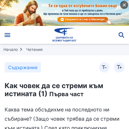
Начало
Четения
Съдържание
Как човек да се стреми към
истината (1)
Първа част
Каква тема обсъдихме на последното ни
събиране? (Защо човек трябва да се стреми
към истината.) След като приключихме