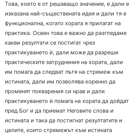
Това, което е от решаващо значение, е дали е
изказана най-съществената идея и дали тя е
функционална, когато хората я прилагат на
практика. Освен това е важно да разгледаме
какви резултати се постигат чрез
практикуването ѝ, дали може да разреши
практическите затруднения на хората, дали
им помага да следват пътя на стремеж към
истината, дали им позволява коренно да
променят покварения си нрав и дали
практикуването ѝ помага на хората да дойдат
пред Бог и да приемат Неговите слова и
истината и така да постигнат резултатите и
целите, които стремежът към истината