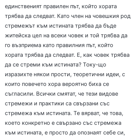
единственият правилен път, който хората
трябва да следват. Като член на човешкия род
стремежът към истината трябва да бъде
житейска цел на всеки човек и той трябва да
го възприема като правилния път, който
хората трябва да следват. Е, как човек трябва
да се стреми към истината? Току-що
изразихте някои прости, теоретични идеи, с
които повечето хора вероятно биха се
съгласили. Всички смятат, че тези видове
стремежи и практики са свързани със
стремежа към истината. Те вярват, че това,
което конкретно е свързано със стремежа
към истината, е просто да опознаят себе си,