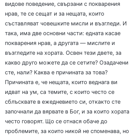
видове поведение, свързани с покварения
нрав, те се сещат и за нещата, които
съставляват човешките мисли и възгледи. И
така, има две основни части: едната касае
покварения нрав, а другата — мислите и
възгледите на хората. Освен тези двете, за
какво друго можете да се сетите? Озадачени
сте, нали? Каква е причината за това?
Причината е, че нещата, които веднага ви
идват на ум, са темите, с които често се
сблъсквате в ежедневието си, откакто сте
започнали да вярвате в Бог, и за които хората
често говорят. Що се отнася обаче до
проблемите, за които никой не споменава, но