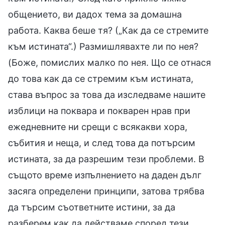
общението, ви дадох тема за домашна
работа. Каква беше тя? („Как да се стремите
към истината“.) Размишлявахте ли по нея?
(Боже, помислих малко по нея. Що се отнася
до това как да се стремим към истината,
става въпрос за това да изследваме нашите
изблици на поквара и покварен нрав при
ежедневните ни срещи с всякакви хора,
събития и неща, и след това да потърсим
истината, за да разрешим тези проблеми. В
същото време изпълнението на даден дълг
засяга определени принципи, затова трябва
да търсим съответните истини, за да
разберем как да действаме според тези