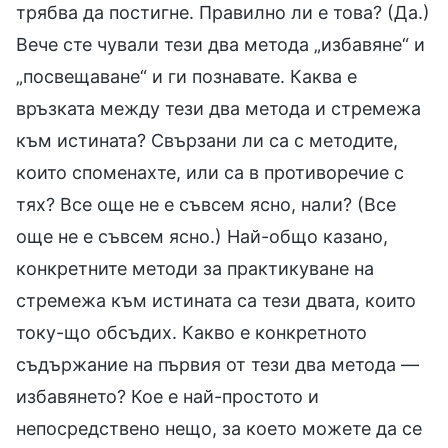
трябва да постигне. Правилно ли е това? (Да.)
Вече сте чували тези два метода „избавяне“ и
„посвещаване“ и ги познавате. Каква е
връзката между тези два метода и стремежа
към истината? Свързани ли са с методите,
които споменахте, или са в противоречие с
тях? Все още не е съвсем ясно, нали? (Все
още не е съвсем ясно.) Най-общо казано,
конкретните методи за практикуване на
стремежа към истината са тези двата, които
току-що обсъдих. Какво е конкретното
съдържание на първия от тези два метода —
избавянето? Кое е най-простото и
непосредствено нещо, за което можете да се