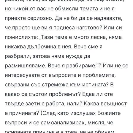
но никой от вас не обмисли темата и не я
приехте сериозно. Да не би да се надявахте,
че просто ще ви я поднеса наготово? Или си
помислихте: „Тази тема е много лесна, няма
никаква дълбочина в нея. Вече сме я
разбрали, затова няма нужда да
размишляваме. Вече я разбираме.“? Или не се
интересувате от въпросите и проблемите,
свързани със стремежа към истината? В
какво се състои проблемът? Едва ли сте
твърде заети с работа, нали? Каква всъщност
е причината? (След като изслушах Божиите
въпроси и се самоанализирах, мисля, че
основната причина е в това, че не обичам