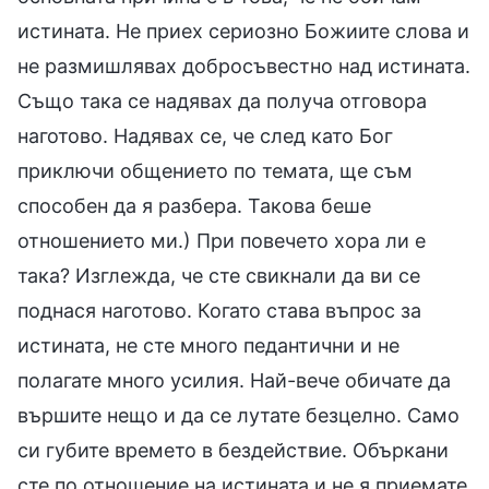
истината. Не приех сериозно Божиите слова и
не размишлявах добросъвестно над истината.
Също така се надявах да получа отговора
наготово. Надявах се, че след като Бог
приключи общението по темата, ще съм
способен да я разбера. Такова беше
отношението ми.) При повечето хора ли е
така? Изглежда, че сте свикнали да ви се
поднася наготово. Когато става въпрос за
истината, не сте много педантични и не
полагате много усилия. Най-вече обичате да
вършите нещо и да се лутате безцелно. Само
си губите времето в бездействие. Объркани
сте по отношение на истината и не я приемате