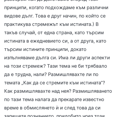
принципи, когато подхождаме към различни
видове дълг. Това е друг начин, по който се
практикува стремежът към истината.) В
такъв случай, от една страна, като търсим
истината в ежедневието си, а от друга, като
търсим истините принципи, докато
изпълняваме дълга си. Има ли други аспекти
на този стремеж? Тази тема не би трябвало
да е трудна, нали? Размишлявахте ли по
темата „Как да се стремите към истината“?
Как размишлявахте над нея? Размишляването
по тази тема налага да прекарате известно
време в обмислянето ѝ и след това да си
запишете познанието, придобито чрез този