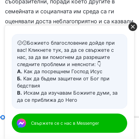
🙂🙂Божието благословение дойде при
вас! Кликнете тук, за да се свържете с
нас, за да ви помогнем да разрешите
следните проблеми и неясноти: 👇
А.
Как да посрещнем Господ Исус
Б.
Как да бъдем защитени от Бог при
бедствия
В.
Искам да изучавам Божиите думи, за
да се приближа до Него
Г.
Как да се отървем от болезнения
живот
Д.
Имам молба за молитва
Как човек да се стреми към истината (1)
Свържете се с нас в Messenger
Първа част
00:20
01:13:39