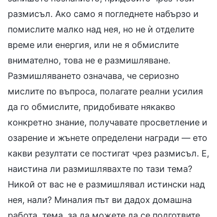
размисъл. Ако само я погледнете набързо и
помислите малко над нея, но не ѝ отделите
време или енергия, или не я обмислите
внимателно, това не е размишляване.
Размишляването означава, че сериозно
мислите по въпроса, полагате реални усилия
да го обмислите, придобивате някакво
конкретно знание, получавате просветление и
озарение и жънете определени награди — ето
какви резултати се постигат чрез размисъл. Е,
наистина ли размишлявахте по тази тема?
Никой от вас не е размишлявал истински над
нея, нали? Миналия път ви дадох домашна
работа, тема, за да можете да се подготвите,