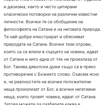
и даоизма, както и често цитирани
класически поговорки на различни известни
личности. Всички те са обобщение на
философията на Сатана и на неговата природа.
Те най-добре илюстрират и обясняват
природата на Сатана. Всички тези отрови,
които са се влели в сърцето на човека, идват
от Сатана и нито една от тях не произлиза от
Бог. Такива дяволски думи също са в пряко
противоречие с Божието слово. Съвсем ясно
е, че реалностите на всички положителни
неща произлизат от Бог, а всички негативни
неща, които тровят човека, идват от Сатана.
Затова можете да разберете каква е