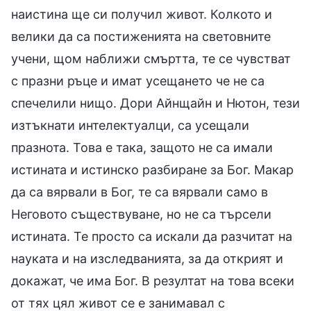
наистина ще си получил живот. Колкото и
велики да са постиженията на световните
учени, щом наближи смъртта, те се чувстват
с празни ръце и имат усещането че не са
спечелили нищо. Дори Айнщайн и Нютон, тези
изтъкнати интелектуалци, са усещали
празнота. Това е така, защото не са имали
истината и истинско разбиране за Бог. Макар
да са вярвали в Бог, те са вярвали само в
Неговото съществуване, но не са търсели
истината. Те просто са искали да разчитат на
науката и на изследванията, за да открият и
докажат, че има Бог. В резултат на това всеки
от тях цял живот се е занимавал с