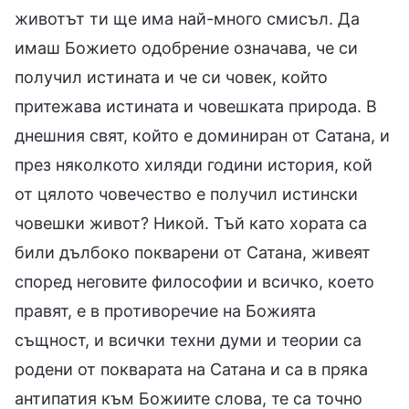
животът ти ще има най-много смисъл. Да
имаш Божието одобрение означава, че си
получил истината и че си човек, който
притежава истината и човешката природа. В
днешния свят, който е доминиран от Сатана, и
през няколкото хиляди години история, кой
от цялото човечество е получил истински
човешки живот? Никой. Тъй като хората са
били дълбоко покварени от Сатана, живеят
според неговите философии и всичко, което
правят, е в противоречие на Божията
същност, и всички техни думи и теории са
родени от покварата на Сатана и са в пряка
антипатия към Божиите слова, те са точно