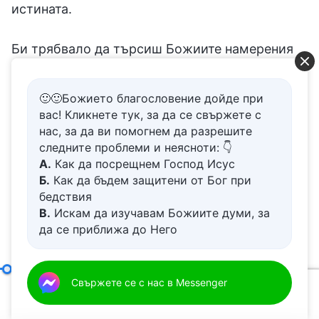
истината.
Би трябвало да търсиш Божиите намерения
във всичко и трябва да търсиш истината във
всичко. Например, как търсиш истината по
🙂🙂Божието благословение дойде при
вас! Кликнете тук, за да се свържете с
такива въпроси като храна, облекло и
нас, за да ви помогнем да разрешите
личните въпроси в живота? Има ли истини,
следните проблеми и неясноти: 👇
които да търсиш в тези неща? Някои хора
А.
Как да посрещнем Господ Исус
Б.
Как да бъдем защитени от Бог при
казват: „Независимо дали вярваш в Бог или
бедствия
не, щастието е в това да си добре нахранен и
В.
Искам да изучавам Божиите думи, за
да се приближа до Него
облечен. Без това всичко е нещастие“.
Г.
Как да се отървем от болезнения
Отговаря ли това на истината? Има много
живот
хора, които водят охолен живот, с хубава
Д.
Имам молба за молитва
Как да опознаем човешката природа
Свържете се с нас в Messenger
(Втора част)
храна и дрехи, които са алчни за плътски
00:20
39:40