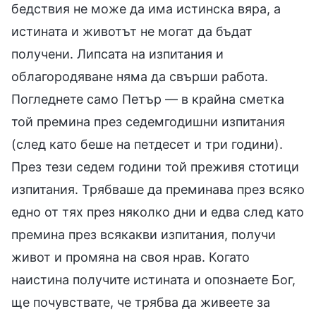
бедствия не може да има истинска вяра, а
истината и животът не могат да бъдат
получени. Липсата на изпитания и
облагородяване няма да свърши работа.
Погледнете само Петър — в крайна сметка
той премина през седемгодишни изпитания
(след като беше на петдесет и три години).
През тези седем години той преживя стотици
изпитания. Трябваше да преминава през всяко
едно от тях през няколко дни и едва след като
премина през всякакви изпитания, получи
живот и промяна на своя нрав. Когато
наистина получите истината и опознаете Бог,
ще почувствате, че трябва да живеете за