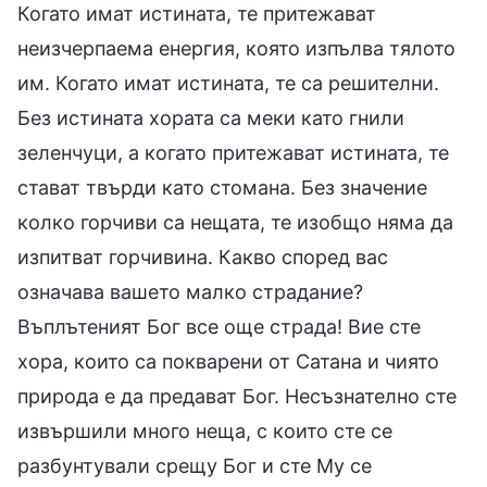
Когато имат истината, те притежават
неизчерпаема енергия, която изпълва тялото
им. Когато имат истината, те са решителни.
Без истината хората са меки като гнили
зеленчуци, а когато притежават истината, те
стават твърди като стомана. Без значение
колко горчиви са нещата, те изобщо няма да
изпитват горчивина. Какво според вас
означава вашето малко страдание?
Въплътеният Бог все още страда! Вие сте
хора, които са покварени от Сатана и чиято
природа е да предават Бог. Несъзнателно сте
извършили много неща, с които сте се
разбунтували срещу Бог и сте Му се