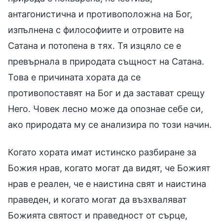
антагонистична и противоположна на Бог,
изпълнена с философиите и отровите на
Сатана и потопена в тях. Тя изцяло се е
превърнала в природата същност на Сатана.
Това е причината хората да се
противопоставят на Бог и да застават срещу
Него. Човек лесно може да опознае себе си,
ако природата му се анализира по този начин.
Когато хората имат истинско разбиране за
Божия нрав, когато могат да видят, че Божият
нрав е реален, че е наистина свят и наистина
праведен, и когато могат да възхваляват
Божията святост и праведност от сърце,