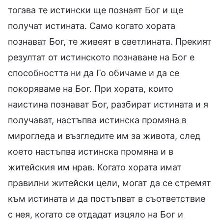
тогава те истински ще познаят Бог и ще
получат истината. Само когато хората
познават Бог, те живеят в светлината. Прекият
резултат от истинското познаване на Бог е
способността ни да Го обичаме и да се
покоряваме на Бог. При хората, които
наистина познават Бог, разбират истината и я
получават, настъпва истинска промяна в
мирогледа и възгледите им за живота, след
което настъпва истинска промяна и в
житейския им нрав. Когато хората имат
правилни житейски цели, могат да се стремят
към истината и да постъпват в съответствие
с нея, когато се отдадат изцяло на Бог и