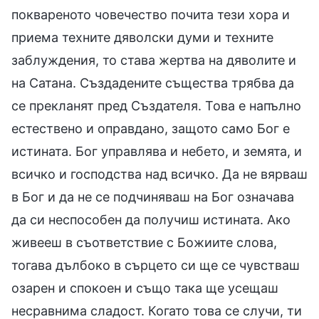
поквареното човечество почита тези хора и
приема техните дяволски думи и техните
заблуждения, то става жертва на дяволите и
на Сатана. Създадените същества трябва да
се прекланят пред Създателя. Това е напълно
естествено и оправдано, защото само Бог е
истината. Бог управлява и небето, и земята, и
всичко и господства над всичко. Да не вярваш
в Бог и да не се подчиняваш на Бог означава
да си неспособен да получиш истината. Ако
живееш в съответствие с Божиите слова,
тогава дълбоко в сърцето си ще се чувстваш
озарен и спокоен и също така ще усещаш
несравнима сладост. Когато това се случи, ти