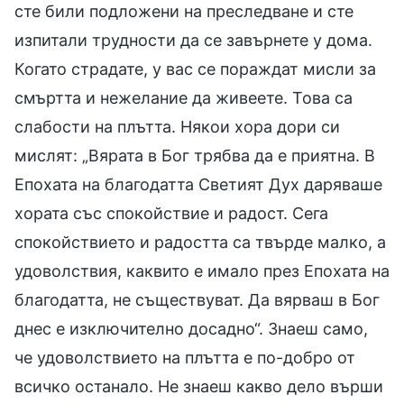
сте били подложени на преследване и сте
изпитали трудности да се завърнете у дома.
Когато страдате, у вас се пораждат мисли за
смъртта и нежелание да живеете. Това са
слабости на плътта. Някои хора дори си
мислят: „Вярата в Бог трябва да е приятна. В
Епохата на благодатта Светият Дух даряваше
хората със спокойствие и радост. Сега
спокойствието и радостта са твърде малко, а
удоволствия, каквито е имало през Епохата на
благодатта, не съществуват. Да вярваш в Бог
днес е изключително досадно“. Знаеш само,
че удоволствието на плътта е по-добро от
всичко останало. Не знаеш какво дело върши