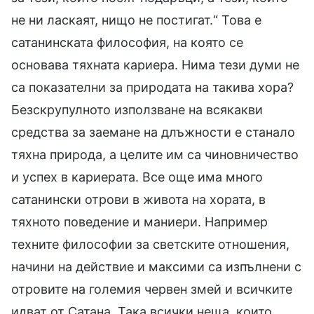
не ни ласкаят, нищо не постигат.“ Това е
сатанинската философия, на която се
основава тяхната кариера. Нима тези думи не
са показателни за природата на такива хора?
Безскрупулното използване на всякакви
средства за заемане на длъжности е станало
тяхна природа, а целите им са чиновничество
и успех в кариерата. Все още има много
сатанински отрови в живота на хората, в
тяхното поведение и маниери. Например
техните философии за светските отношения,
начини на действие и максими са изпълнени с
отровите на големия червен змей и всичките
идват от Сатана. Така всички неща, които