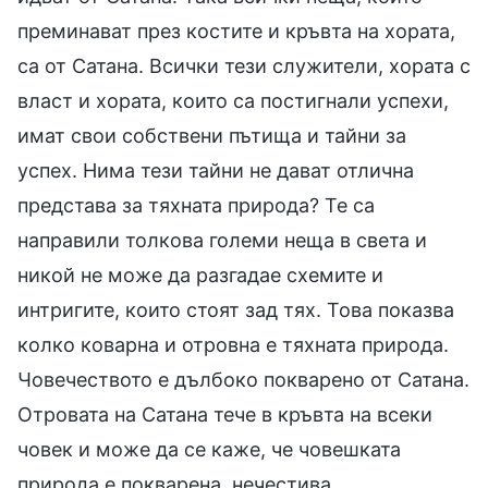
преминават през костите и кръвта на хората,
са от Сатана. Всички тези служители, хората с
власт и хората, които са постигнали успехи,
имат свои собствени пътища и тайни за
успех. Нима тези тайни не дават отлична
представа за тяхната природа? Те са
направили толкова големи неща в света и
никой не може да разгадае схемите и
интригите, които стоят зад тях. Това показва
колко коварна и отровна е тяхната природа.
Човечеството е дълбоко покварено от Сатана.
Отровата на Сатана тече в кръвта на всеки
човек и може да се каже, че човешката
природа е покварена, нечестива,