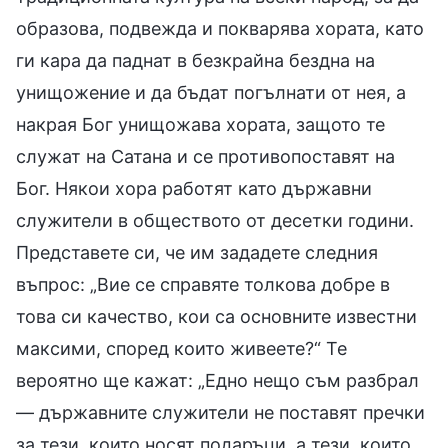
образова, подвежда и покварява хората, като
ги кара да паднат в безкрайна бездна на
унищожение и да бъдат погълнати от нея, а
накрая Бог унищожава хората, защото те
служат на Сатана и се противопоставят на
Бог. Някои хора работят като държавни
служители в обществото от десетки години.
Представете си, че им зададете следния
въпрос: „Вие се справяте толкова добре в
това си качество, кои са основните известни
максими, според които живеете?“ Те
вероятно ще кажат: „Едно нещо съм разбрал
— държавните служители не поставят пречки
за тези, които носят подаръци, а тези, които