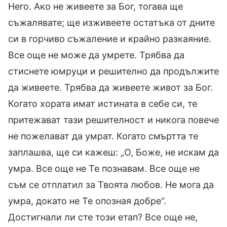
Него. Ако не живеете за Бог, тогава ще
съжалявате; ще изживеете остатъка от дните
си в горчиво съжаление и крайно разкаяние.
Все още не може да умрете. Трябва да
стиснете юмруци и решително да продължите
да живеете. Трябва да живеете живот за Бог.
Когато хората имат истината в себе си, те
притежават тази решителност и никога повече
не пожелават да умрат. Когато смъртта те
заплашва, ще си кажеш: „О, Боже, не искам да
умра. Все още не Те познавам. Все още не
съм се отплатил за Твоята любов. Не мога да
умра, докато не Те опозная добре“.
Достигнали ли сте този етап? Все още не,