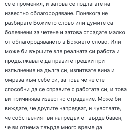
се е променил, и затова се подлагате на
известно облагородяване. Понякога не
разбирате Божието слово или думите са
болезнени за четене и затова страдате малко
от облагородяването в Божието слово. Или
може би вършите зле реалната си работа и
продължавате да правите грешки при
изпълнение на дълга си, изпитвате вина и
омраза към себе си, за това че не сте
способни да се справите с работата си, и това
ви причинява известно страдание. Може би
виждате, че другите напредват, и чувствате,
че собственият ви напредък е твърде бавен,
че ви отнема твърде много време да