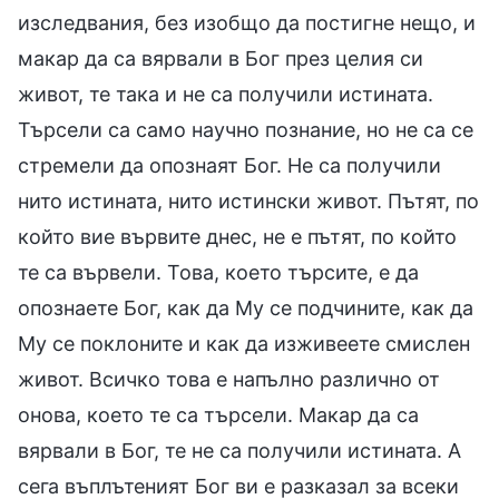
изследвания, без изобщо да постигне нещо, и
макар да са вярвали в Бог през целия си
живот, те така и не са получили истината.
Търсели са само научно познание, но не са се
стремели да опознаят Бог. Не са получили
нито истината, нито истински живот. Пътят, по
който вие вървите днес, не е пътят, по който
те са вървели. Това, което търсите, е да
опознаете Бог, как да Му се подчините, как да
Му се поклоните и как да изживеете смислен
живот. Всичко това е напълно различно от
онова, което те са търсели. Макар да са
вярвали в Бог, те не са получили истината. А
сега въплътеният Бог ви е разказал за всеки