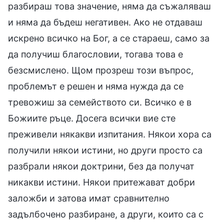
разбираш това значение, няма да съжаляваш
и няма да бъдеш негативен. Ако не отдаваш
искрено всичко на Бог, а се стараеш, само за
да получиш благословии, тогава това е
безсмислено. Щом прозреш този въпрос,
проблемът е решен и няма нужда да се
тревожиш за семейството си. Всичко е в
Божиите ръце. Досега всички вие сте
преживели някакви изпитания. Някои хора са
получили някои истини, но други просто са
разбрали някои доктрини, без да получат
никакви истини. Някои притежават добри
заложби и затова имат сравнително
задълбочено разбиране, а други, които са с