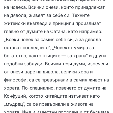
на човека. Всички онези, които принадлежат
на дявола, живеят за себе си. Техните
житейски възгледи и принципи произлизат
главно от думите на Сатана, като например:
„Всеки човек за самия себе си, а за дявола
остават последните“, „Човекът умира за
богатство, както птиците — за храна“ и други
подобни заблуди. Всички тези думи, изречени
от онези царе на дявола, велики хора и
философи, са се превърнали в самия живот на
хората. По-специално, повечето от думите на
Конфуций, когото китайците изтъкват като
„мъдрец“, са се превърнали в живота на
хората. Има и известни пословици от будизма