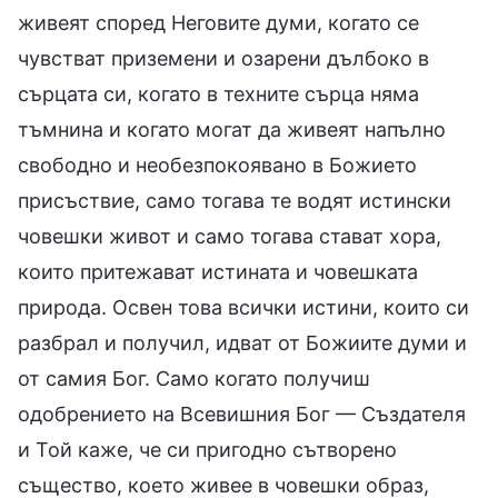
живеят според Неговите думи, когато се
чувстват приземени и озарени дълбоко в
сърцата си, когато в техните сърца няма
тъмнина и когато могат да живеят напълно
свободно и необезпокоявано в Божието
присъствие, само тогава те водят истински
човешки живот и само тогава стават хора,
които притежават истината и човешката
природа. Освен това всички истини, които си
разбрал и получил, идват от Божиите думи и
от самия Бог. Само когато получиш
одобрението на Всевишния Бог — Създателя
и Той каже, че си пригодно сътворено
същество, което живее в човешки образ,