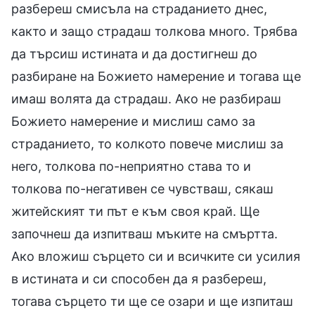
разбереш смисъла на страданието днес,
както и защо страдаш толкова много. Трябва
да търсиш истината и да достигнеш до
разбиране на Божието намерение и тогава ще
имаш волята да страдаш. Ако не разбираш
Божието намерение и мислиш само за
страданието, то колкото повече мислиш за
него, толкова по-неприятно става то и
толкова по-негативен се чувстваш, сякаш
житейският ти път е към своя край. Ще
започнеш да изпитваш мъките на смъртта.
Ако вложиш сърцето си и всичките си усилия
в истината и си способен да я разбереш,
тогава сърцето ти ще се озари и ще изпиташ