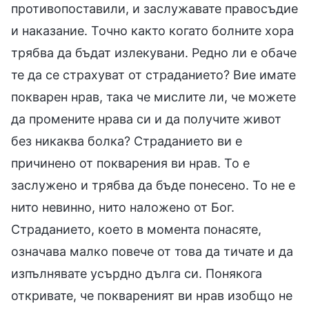
противопоставили, и заслужавате правосъдие
и наказание. Точно както когато болните хора
трябва да бъдат излекувани. Редно ли е обаче
те да се страхуват от страданието? Вие имате
покварен нрав, така че мислите ли, че можете
да промените нрава си и да получите живот
без никаква болка? Страданието ви е
причинено от покварения ви нрав. То е
заслужено и трябва да бъде понесено. То не е
нито невинно, нито наложено от Бог.
Страданието, което в момента понасяте,
означава малко повече от това да тичате и да
изпълнявате усърдно дълга си. Понякога
откривате, че поквареният ви нрав изобщо не