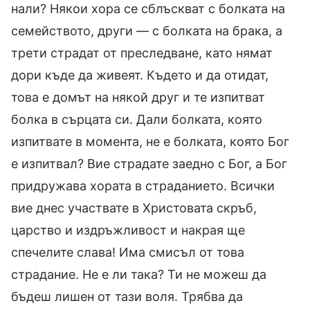
нали? Някои хора се сблъскват с болката на
семейството, други — с болката на брака, а
трети страдат от преследване, като нямат
дори къде да живеят. Където и да отидат,
това е домът на някой друг и те изпитват
болка в сърцата си. Дали болката, която
изпитвате в момента, не е болката, която Бог
е изпитвал? Вие страдате заедно с Бог, а Бог
придружава хората в страданието. Всички
вие днес участвате в Христовата скръб,
царство и издръжливост и накрая ще
спечелите слава! Има смисъл от това
страдание. Не е ли така? Ти не можеш да
бъдеш лишен от тази воля. Трябва да