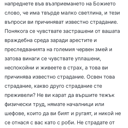
напреднете във възприемането на Божието
слово, че има твърде малко светлина, и тези
въпроси ви причиняват известно страдание.
Понякога се чувствате застрашени от вашата
враждебна среда заради арестите и
преследванията на големия червен змей и
затова винаги се чувствате уплашени,
неспокойни и живеете в страх, а това ви
причинява известно страдание. Освен това
страдание, какво друго страдание сте
преживели? Не ви карат да вършите тежък
физически труд, нямате началници или
шефове, които да ви бият и ругаят, и никой не
се отнася с вас като с роби. Не страдате от