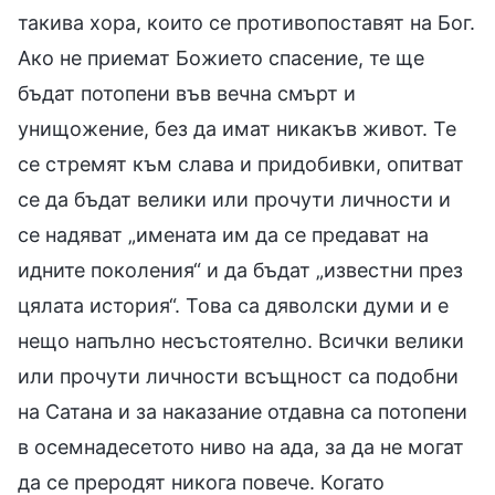
такива хора, които се противопоставят на Бог.
Ако не приемат Божието спасение, те ще
бъдат потопени във вечна смърт и
унищожение, без да имат никакъв живот. Те
се стремят към слава и придобивки, опитват
се да бъдат велики или прочути личности и
се надяват „имената им да се предават на
идните поколения“ и да бъдат „известни през
цялата история“. Това са дяволски думи и е
нещо напълно несъстоятелно. Всички велики
или прочути личности всъщност са подобни
на Сатана и за наказание отдавна са потопени
в осемнадесетото ниво на ада, за да не могат
да се преродят никога повече. Когато