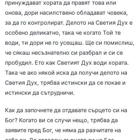
принуждават хората да правят това или
онова, дори насилствено обладават човека,
за да го контролират. Делото на Светия Дух е
особено деликатно, така че когато Той те
води, ти дори не го усещаш. Ще си помислиш,
че сякаш несъзнателно си разбрал и си се
пробудил. Ето как Светият Дух води хората.
Така че ако някой иска да получи делото на
Светия Дух, трябва истински да се покае и
истински да сътрудничи.
Как да започнете да отдавате сърцето си на
Бог? Когато ви се случи нещо, трябва да
заявите пред Бог, че няма да разчитате на