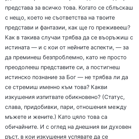
представа за всичко това. Когато се сблъскаш
с нещо, което не съответства на твоите
представи и фантазии, как ще го преживееш?
Как в такива случаи трябва да се въоръжиш с
истината — и с кои от нейните аспекти, — за
да преминеш безпроблемно, като не просто
преодолееш представите си, а постигнеш
истинско познание за Бог — не трябва ли да
се стремиш именно към това? Какви
изкушения изпитвате обикновено? (Статус,
слава, придобивки, пари, отношения между
мъжете и жените.) Като цяло това са
обичайните. И с оглед на днешния ви духовен
ръст, в кои изкушения успявате да се