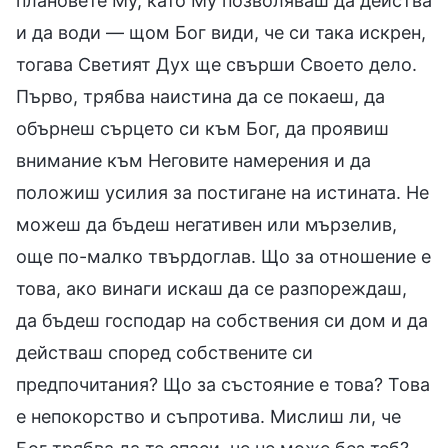
плановете Му, като Му позволяваш да действа
и да води — щом Бог види, че си така искрен,
тогава Светият Дух ще свърши Своето дело.
Първо, трябва наистина да се покаеш, да
обърнеш сърцето си към Бог, да проявиш
внимание към Неговите намерения и да
положиш усилия за постигане на истината. Не
можеш да бъдеш негативен или мързелив,
още по-малко твърдоглав. Що за отношение е
това, ако винаги искаш да се разпореждаш,
да бъдеш господар на собствения си дом и да
действаш според собствените си
предпочитания? Що за състояние е това? Това
е непокорство и съпротива. Мислиш ли, че