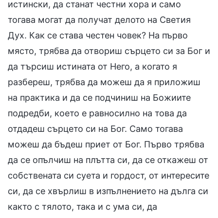
истински, да станат честни хора и само
тогава могат да получат делото на Светия
Дух. Как се става честен човек? На първо
място, трябва да отвориш сърцето си за Бог и
да търсиш истината от Него, а когато я
разбереш, трябва да можеш да я приложиш
на практика и да се подчиниш на Божиите
подредби, което е равносилно на това да
отдадеш сърцето си на Бог. Само тогава
можеш да бъдеш приет от Бог. Първо трябва
да се опълчиш на плътта си, да се откажеш от
собствената си суета и гордост, от интересите
си, да се хвърлиш в изпълнението на дълга си
както с тялото, така и с ума си, да