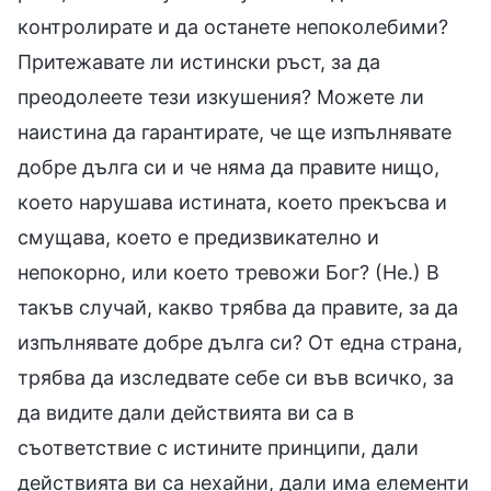
контролирате и да останете непоколебими?
Притежавате ли истински ръст, за да
преодолеете тези изкушения? Можете ли
наистина да гарантирате, че ще изпълнявате
добре дълга си и че няма да правите нищо,
което нарушава истината, което прекъсва и
смущава, което е предизвикателно и
непокорно, или което тревожи Бог? (Не.) В
такъв случай, какво трябва да правите, за да
изпълнявате добре дълга си? От една страна,
трябва да изследвате себе си във всичко, за
да видите дали действията ви са в
съответствие с истините принципи, дали
действията ви са нехайни, дали има елементи