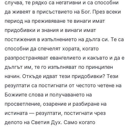
случва, те рядко са негативни и са способни
да живеят в присъствието на Бог. През всеки
период на преживяване те винаги имат
придобивки и знания и винаги имат
постижения в изпълнението на дълга си. Те са
способни да спечелят хората, когато
разпространяват евангелието и какъвто и да е
дългът им, те го изпълняват по принципен
начин. Откъде идват тези придобивки? Тези
резултати са постигнати от честото четене на
Божиите слова и получаването на
просветление, озарение и разбиране на
истината — резултати, постигнати чрез
делото на Светия Дух. Само когато