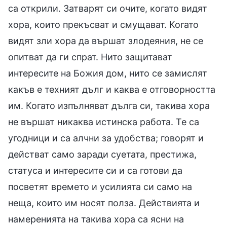
са открили. Затварят си очите, когато видят
хора, които прекъсват и смущават. Когато
видят зли хора да вършат злодеяния, не се
опитват да ги спрат. Нито защитават
интересите на Божия дом, нито се замислят
какъв е техният дълг и каква е отговорността
им. Когато изпълняват дълга си, такива хора
не вършат никаква истинска работа. Те са
угодници и са алчни за удобства; говорят и
действат само заради суетата, престижа,
статуса и интересите си и са готови да
посветят времето и усилията си само на
неща, които им носят полза. Действията и
намеренията на такива хора са ясни на