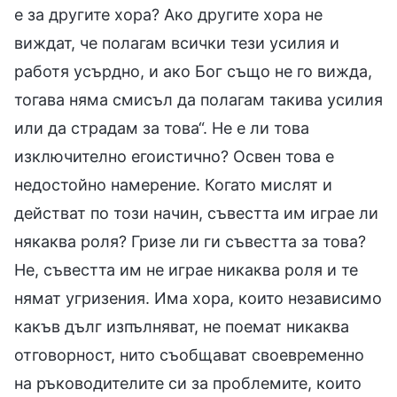
е за другите хора? Ако другите хора не
виждат, че полагам всички тези усилия и
работя усърдно, и ако Бог също не го вижда,
тогава няма смисъл да полагам такива усилия
или да страдам за това“. Не е ли това
изключително егоистично? Освен това е
недостойно намерение. Когато мислят и
действат по този начин, съвестта им играе ли
някаква роля? Гризе ли ги съвестта за това?
Не, съвестта им не играе никаква роля и те
нямат угризения. Има хора, които независимо
какъв дълг изпълняват, не поемат никаква
отговорност, нито съобщават своевременно
на ръководителите си за проблемите, които