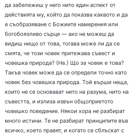
да забележиш у него нито един аспект от
действията му, който да показва каквото и да
е съобразяване с Божиите намерения или
богобоязливо сърце — ако не можеш да
видиш нищо от това, тогава може ли да се
смята, че този човек притежава съвест и
човешка природа? (Не.) Що за човек е това?
Такъв човек може да се определи точно като
човек без човешка природа. Той върши неща,
които не се основават нито на разума, нито на
съвестта, и излиза извън общоприетото
човешко поведение. Някои хора не разбират
много истини. Те не разбират принципите във
всичко, което правят, и когато се сблъскат с