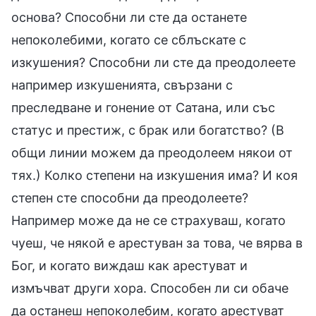
основа? Способни ли сте да останете
непоколебими, когато се сблъскате с
изкушения? Способни ли сте да преодолеете
например изкушенията, свързани с
преследване и гонение от Сатана, или със
статус и престиж, с брак или богатство? (В
общи линии можем да преодолеем някои от
тях.) Колко степени на изкушения има? И коя
степен сте способни да преодолеете?
Например може да не се страхуваш, когато
чуеш, че някой е арестуван за това, че вярва в
Бог, и когато виждаш как арестуват и
измъчват други хора. Способен ли си обаче
да останеш непоколебим, когато арестуват