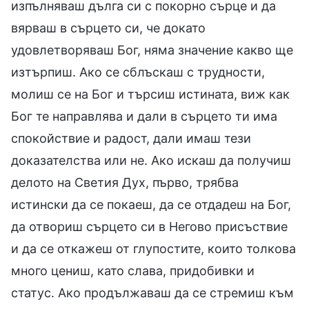
изпълняваш дълга си с покорно сърце и да
вярваш в сърцето си, че докато
удовлетворяваш Бог, няма значение какво ще
изтърпиш. Ако се сблъскаш с трудности,
молиш се на Бог и търсиш истината, виж как
Бог те направлява и дали в сърцето ти има
спокойствие и радост, дали имаш тези
доказателства или не. Ако искаш да получиш
делото на Светия Дух, първо, трябва
истински да се покаеш, да се отдадеш на Бог,
да отвориш сърцето си в Негово присъствие
и да се откажеш от глупостите, които толкова
много цениш, като слава, придобивки и
статус. Ако продължаваш да се стремиш към