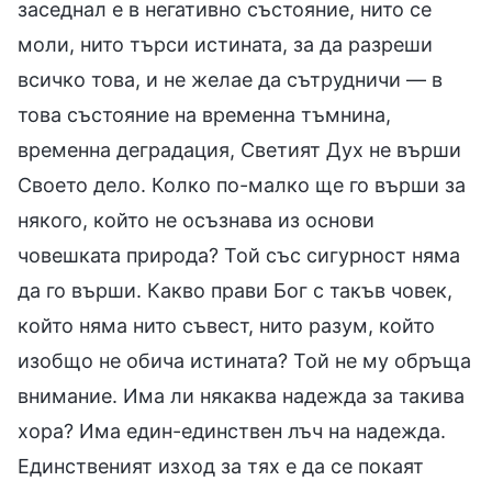
заседнал е в негативно състояние, нито се
моли, нито търси истината, за да разреши
всичко това, и не желае да сътрудничи — в
това състояние на временна тъмнина,
временна деградация, Светият Дух не върши
Своето дело. Колко по-малко ще го върши за
някого, който не осъзнава из основи
човешката природа? Той със сигурност няма
да го върши. Какво прави Бог с такъв човек,
който няма нито съвест, нито разум, който
изобщо не обича истината? Той не му обръща
внимание. Има ли някаква надежда за такива
хора? Има един-единствен лъч на надежда.
Единственият изход за тях е да се покаят