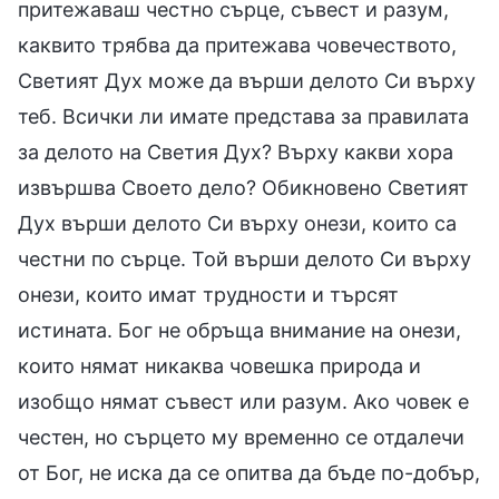
притежаваш честно сърце, съвест и разум,
каквито трябва да притежава човечеството,
Светият Дух може да върши делото Си върху
теб. Всички ли имате представа за правилата
за делото на Светия Дух? Върху какви хора
извършва Своето дело? Обикновено Светият
Дух върши делото Си върху онези, които са
честни по сърце. Той върши делото Си върху
онези, които имат трудности и търсят
истината. Бог не обръща внимание на онези,
които нямат никаква човешка природа и
изобщо нямат съвест или разум. Ако човек е
честен, но сърцето му временно се отдалечи
от Бог, не иска да се опитва да бъде по-добър,