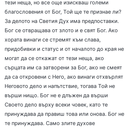
тези неща, но все още изискваш големи
благословения от Бог, Той ще те признае ли?
За делото на Светия Дух има предпоставки.
Бог се отвращава от злото и е свят Бог. Ако
хората винаги се стремят към слава,
придобивки и статус и от началото до края не
могат да се откажат от тези неща, ако
сърцата им са затворени за Бог, ако не смеят
да са откровени с Него, ако винаги отхвърлят
Неговото дело и напътствие, тогава Той не
върши нищо. Бог не е длъжен да върши
Своето дело върху всеки човек, като те
принуждава да правиш това или онова. Бог не
те принуждава. Само злите духове