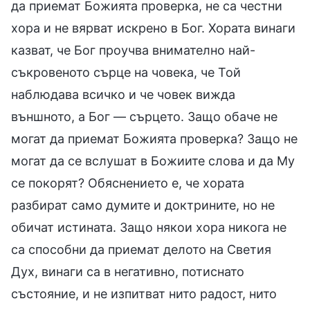
да приемат Божията проверка, не са честни
хора и не вярват искрено в Бог. Хората винаги
казват, че Бог проучва внимателно най-
съкровеното сърце на човека, че Той
наблюдава всичко и че човек вижда
външното, а Бог — сърцето. Защо обаче не
могат да приемат Божията проверка? Защо не
могат да се вслушат в Божиите слова и да Му
се покорят? Обяснението е, че хората
разбират само думите и доктрините, но не
обичат истината. Защо някои хора никога не
са способни да приемат делото на Светия
Дух, винаги са в негативно, потиснато
състояние, и не изпитват нито радост, нито