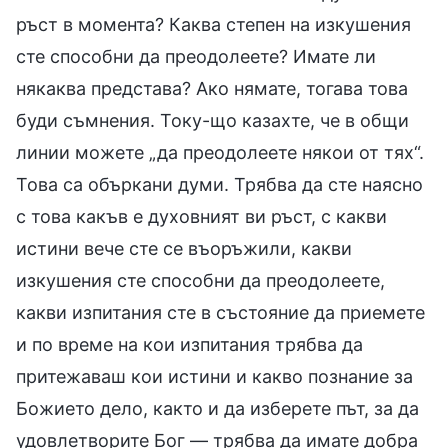
ръст в момента? Каква степен на изкушения
сте способни да преодолеете? Имате ли
някаква представа? Ако нямате, тогава това
буди съмнения. Току-що казахте, че в общи
линии можете „да преодолеете някои от тях“.
Това са объркани думи. Трябва да сте наясно
с това какъв е духовният ви ръст, с какви
истини вече сте се въоръжили, какви
изкушения сте способни да преодолеете,
какви изпитания сте в състояние да приемете
и по време на кои изпитания трябва да
притежаваш кои истини и какво познание за
Божието дело, както и да изберете път, за да
удовлетворите Бог — трябва да имате добра