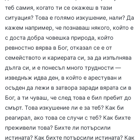
теб самия, когато ти се окажеш в тази
ситуация? Това е голямо изкушение, нали? Да
кажем например, че познаваш някого, който е
с доста добра човешка природа, който
ревностно вярва в Бог, отказал се е от
семейството и кариерата си, за да изпълнява
дълга си, и е понесъл много трудности —
изведнъж идва ден, в който е арестуван и
осъден да лежи в затвора заради вярата си в
Бог, а ти чуваш, че след това е бил пребит до
смърт. Това изкушение ли е за теб? Как би
реагирал, ако това се случи с теб? Как бихте
преживели това? Бихте ли потърсили
истината? Как бихте потърсили истината? Как