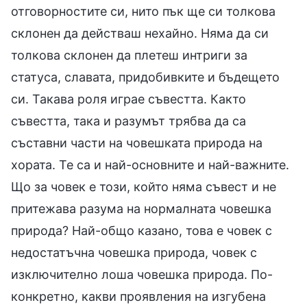
отговорностите си, нито пък ще си толкова
склонен да действаш нехайно. Няма да си
толкова склонен да плетеш интриги за
статуса, славата, придобивките и бъдещето
си. Такава роля играе съвестта. Както
съвестта, така и разумът трябва да са
съставни части на човешката природа на
хората. Те са и най-основните и най-важните.
Що за човек е този, който няма съвест и не
притежава разума на нормалната човешка
природа? Най-общо казано, това е човек с
недостатъчна човешка природа, човек с
изключително лоша човешка природа. По-
конкретно, какви проявления на изгубена