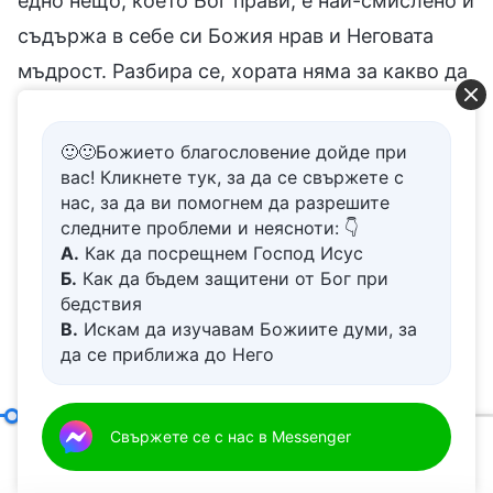
едно нещо, което Бог прави, е най-смислено и
съдържа в себе си Божия нрав и Неговата
мъдрост. Разбира се, хората няма за какво да
се хвалят, когато разбират Божиите желания
или се покоряват на Неговите подредби. Не си
🙂🙂Божието благословение дойде при
мислете, че сте умни или че обичате
вас! Кликнете тук, за да се свържете с
нас, за да ви помогнем да разрешите
истината, или че сте много по-силни от
следните проблеми и неясноти: 👇
другите хора. Това, че си умен по един
А.
Как да посрещнем Господ Исус
Б.
Как да бъдем защитени от Бог при
въпрос, не означава, че непременно ще бъдеш
бедствия
умен и по друг, затова трябва често да се
В.
Искам да изучавам Божиите думи, за
молите и да търсите истината във всичко.
да се приближа до Него
Г.
Как да се отървем от болезнения
Трябва да изследвате всичките си действия,
живот
за да видите дали имате богобоязливо сърце,
Д.
Имам молба за молитва
Като отдаде сърцето си на Бог, човек може да придобие истината
Свържете се с нас в Messenger
дали те са в съответствие с истината и дали
00:20
37:02