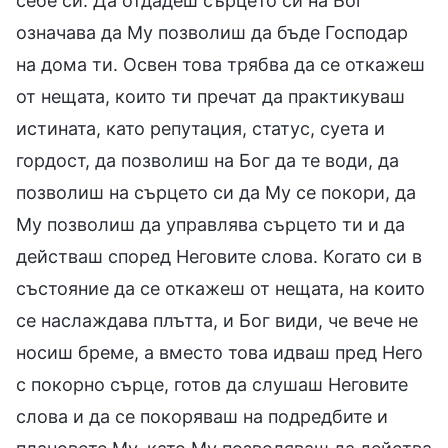
себе си. Да отдадеш сърцето си на Бог
означава да Му позволиш да бъде Господар
на дома ти. Освен това трябва да се откажеш
от нещата, които ти пречат да практикуваш
истината, като репутация, статус, суета и
гордост, да позволиш на Бог да те води, да
позволиш на сърцето си да Му се покори, да
Му позволиш да управлява сърцето ти и да
действаш според Неговите слова. Когато си в
състояние да се откажеш от нещата, на които
се наслаждава плътта, и Бог види, че вече не
носиш бреме, а вместо това идваш пред Него
с покорно сърце, готов да слушаш Неговите
слова и да се покоряваш на подредбите и