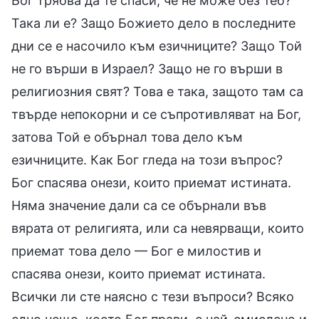
Бог трябва да те спаси, че не може без теб?
Така ли е? Защо Божието дело в последните
дни се е насочило към езичниците? Защо Той
не го върши в Израел? Защо не го върши в
религиозния свят? Това е така, защото там са
твърде непокорни и се съпротивляват на Бог,
затова Той е обърнал това дело към
езичниците. Как Бог гледа на този въпрос?
Бог спасява онези, които приемат истината.
Няма значение дали са се обърнали във
вярата от религията, или са невярващи, които
приемат това дело — Бог е милостив и
спасява онези, които приемат истината.
Всички ли сте наясно с тези въпроси? Всяко