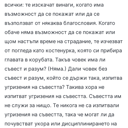
всички: те изскачат винаги, когато има
възможност да се покажат или да се
възползват от някаква благословия. Когато
обаче няма възможност да се покажат или
щом настъпи време на страдание, те изчезват
от погледа като костенурка, която си прибира
главата в корубата. Такъв човек има ли
съвест и разум? (Няма.) Дали човек без
съвест и разум, който се държи така, изпитва
угризения на съвестта? Такива хора не
изпитват угризения на съвестта. Съвестта им
не служи за нищо. Те никога не са изпитвали
угризения на съвестта, така че могат ли да
почувстват укора или дисциплинирането на