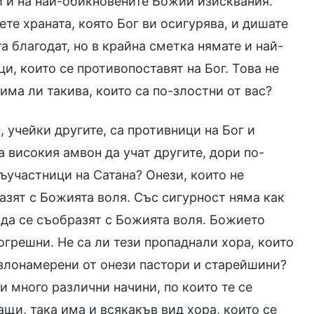
и и на най-обикновените Божии изисквания.
те храната, която Бог ви осигурява, и дишате
а благодат, но в крайна сметка нямате и най-
ци, които се противопоставят на Бог. Това не
има ли такива, които са по-злостни от вас?
 учейки другите, са противници на Бог и
на високия амвон да учат другите, дори по-
съучастници на Сатана? Онези, които не
разят с Божията воля. Със сигурност няма как
к да се съобразят с Божията воля. Божието
грешни. Не са ли тези пропаднали хора, които
 злонамерени от онези пастори и старейшини?
 и много различни начини, по които те се
ащи, така има и всякакъв вид хора, които се