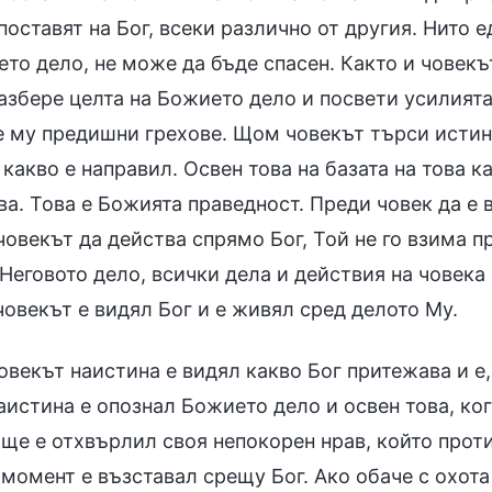
оставят на Бог, всеки различно от другия. Нито е
то дело, не може да бъде спасен. Както и човекъ
азбере целта на Божието дело и посвети усилията
е му предишни грехове. Щом човекът търси истина
какво е направил. Освен това на базата на това к
а. Това е Божията праведност. Преди човек да е в
човекът да действа спрямо Бог, Той не го взима п
Неговото дело, всички дела и действия на човека 
овекът е видял Бог и е живял сред делото Му.
овекът наистина е видял какво Бог притежава и е
аистина е опознал Божието дело и освен това, ког
ще е отхвърлил своя непокорен нрав, който проти
момент е възставал срещу Бог. Ако обаче с охота