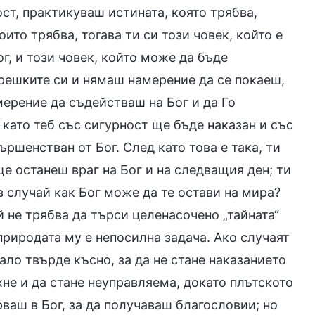
т, практикуваш истината, която трябва,
ито трябва, тогава ти си този човек, който е
г, и този човек, който може да бъде
решките си и нямаш намерение да се покаеш,
ерение да съдействаш на Бог и да Го
като теб със сигурност ще бъде наказан и със
ършенстван от Бог. След като това е така, ти
 ще останеш враг на Бог и на следващия ден; ти
в случай как Бог може да те остави на мира?
й не трябва да търси целенасочено „тайната“
природата му е непосилна задача. Ако случаят
нало твърде късно, за да не стане наказанието
хне и да стане неуправляема, докато плътското
рваш в Бог, за да получаваш благословии; но