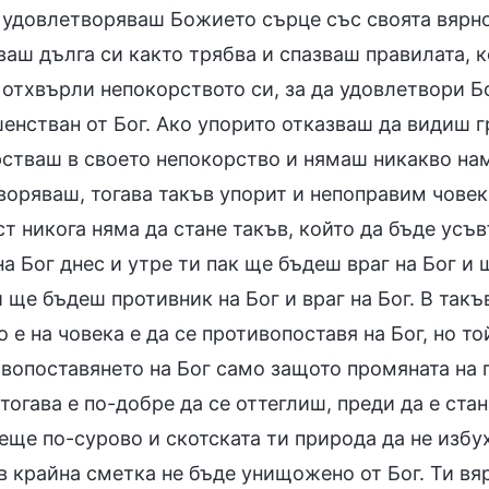
 удовлетворяваш Божието сърце със своята вярнос
аш дълга си както трябва и спазваш правилата, ко
 отхвърли непокорството си, за да удовлетвори Бо
енстван от Бог. Ако упорито отказваш да видиш г
рстваш в своето непокорство и нямаш никакво нам
воряваш, тогава такъв упорит и непоправим човек 
т никога няма да стане такъв, който да бъде усъв
на Бог днес и утре ти пак ще бъдеш враг на Бог и
 ще бъдеш противник на Бог и враг на Бог. В такъ
е на човека е да се противопоставя на Бог, но то
ивопоставянето на Бог само защото промяната на 
 тогава е по-добре да се оттеглиш, преди да е ста
еще по-сурово и скотската ти природа да не избу
в крайна сметка не бъде унищожено от Бог. Ти вя