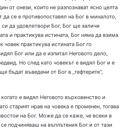
дин от онези, които не разпознават ясно целта
т да се е противопоставял на Бог в миналото,
 си да удовлетвори Бог, Бог ще заличи
та и практикува истината, Бог няма да взима
ак човек практикува истината Бог го
идял Бог или да е изпитал Неговото дело,
редвид. Но след като човекът е видял Бог и е
ще бъдат въведени от Бог в „тефтерите“,
, когато е видял Неговото върховенство и
ато старият нрав на човека е променен, тогава
востои на Бог. Може да се каже, че всеки в
 се подчиняваш на въплътения Бог и от тази