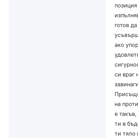
позиция
изпълняв
готов да
усъвърш
ако упо
удовлет
сигурнос
си враг 
завинаги
Присъщо 
на прот
е такъв,
ти в бъд
ти тяло 