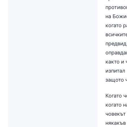
противоп
на Божие
когато р
всичкит
предвид 
оправдав
както и 
изпитал 
защото ч
Когато ч
когато н
човекът 
някакъв 