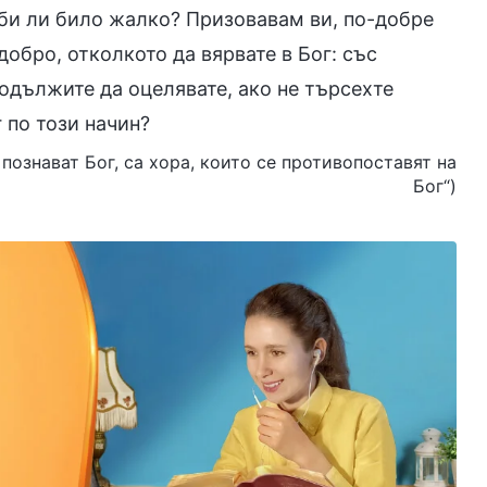
 би ли било жалко? Призовавам ви, по-добре
добро, отколкото да вярвате в Бог: със
одължите да оцелявате, ако не търсехте
 по този начин?
е познават Бог, са хора, които се противопоставят на
Бог“)