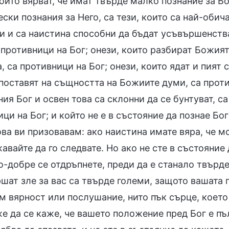
оито вярват, че имат твърде малко познание за Бо
ски познания за Него, са тези, които са най-обич
и и са наистина способни да бъдат усъвършенства
 противници на Бог; онези, които разбират Божия
, са противници на Бог; онези, които ядат и пият 
поставят на същността на Божиите думи, са против
ия Бог и освен това са склонни да се бунтуват, са
ци на Бог; и който не е в състояние да познае Бог
ова ви призовавам: ако наистина имате вяра, че м
вайте да го следвате. Но ако не сте в състояние
о-добре се отдръпнете, преди да е станало твърд
ршат зле за вас са твърде големи, защото вашата
м вярност или послушание, нито пък сърце, което
е да се каже, че вашето положение пред Бог е пъ