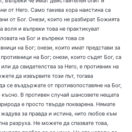
г, въпреки че имат действителен опит и
ани от Него. Само такива хора наистина са
ни от Бог. Онези, които не разбират Божията
та воля и въпреки това не практикуват
словата на Бог и въпреки това се
ници на Бог; онези, които имат представи за
 противници на Бог; онези, които съдят Бог, са
 или да свидетелства за Него, е противник на
ожете да извървите този път, тогава
 да се въздържате от противопоставяне на Бог,
е късно. В противен случай шансовете нещата
 природа е просто твърде покварена. Нямате
 жадува за правда и истина, нито любов към
лна разруха. Не можете да спазвате това,