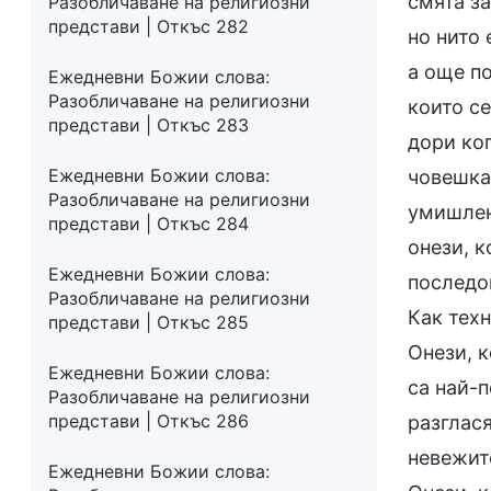
смята за
Разобличаване на религиозни
представи | Откъс 282
но нито 
а още п
Ежедневни Божии слова:
Разобличаване на религиозни
които се
представи | Откъс 283
дори ког
Ежедневни Божии слова:
човешка
Разобличаване на религиозни
умишлено
представи | Откъс 284
онези, к
Ежедневни Божии слова:
последов
Разобличаване на религиозни
Как тех
представи | Откъс 285
Онези, к
Ежедневни Божии слова:
са най-п
Разобличаване на религиозни
представи | Откъс 286
разглася
невежите
Ежедневни Божии слова: