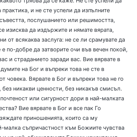
 каквото трябва да се каже. Не сте успели да
 практика, и не сте успели да изпълните
, съвестта, послушанието или решимостта,
се изисква да издържите и нямате вярата,
и от всякаква заслуга: не се ли срамувате да
е по-добре да затворите очи във вечен покой,
вас и страданието заради вас. Вие вярвате в
 думите на Бог и въпреки това не сте в
т човека. Вярвате в Бог и въпреки това не го
, без никакви ценности, без никакъв смисъл.
 почтеност или сигурност дори в най-малката
тва? Вие вярвате в Бог и все пак Го
изяждате приношенията, които са му
най-малка съпричастност към Божиите чувства