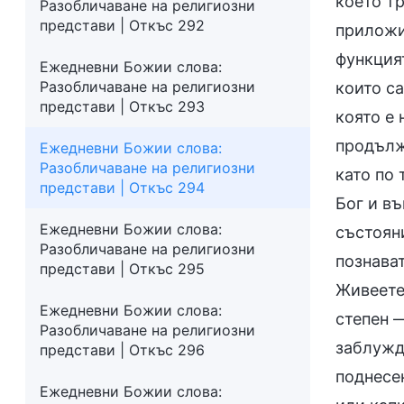
което тр
Разобличаване на религиозни
представи | Откъс 292
приложит
функция
Ежедневни Божии слова:
Разобличаване на религиозни
които са
представи | Откъс 293
която е 
продълж
Ежедневни Божии слова:
Разобличаване на религиозни
като по 
представи | Откъс 294
Бог и въ
Ежедневни Божии слова:
състояни
Разобличаване на религиозни
познават
представи | Откъс 295
Живеете
Ежедневни Божии слова:
степен —
Разобличаване на религиозни
заблужда
представи | Откъс 296
поднесе
Ежедневни Божии слова: