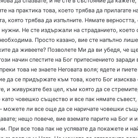
ябва да спазвате, и не сте в състояние да кажете,
е на практика това, което трябва да прилагате на
та, която трябва да изпълните. Нямате верността
 нужни. Не сте издържали на страданието, което 
необходима. Просто казано, вие сте напълно лишен
ите да живеете? Позволете Ми да ви убедя, че ще 
този начин спестите на Бог притеснението заради 
преки това не знаете Неговата воля; ядете и пиете
е да се придържате към това, което Бог изисква о
е, и живуркате без цел, към която да се стремите
 като човешко същество и все пак нямате съвест,
 можете ли все още да се наричате човешки същес
вате; нещо повече, вие вземате парите на Бог и 
ни. При все това пак не успявате да покажете и 