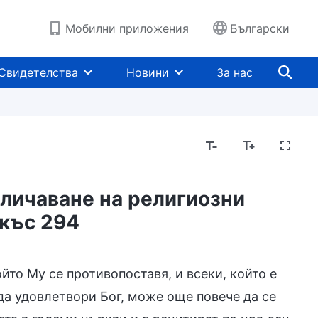
Мобилни приложения
Български
Свидетелства
Новини
За нас
личаване на религиозни
ткъс 294
авлизане в живота
Предназначения и изход
ойто Му се противопоставя, и всеки, който е
да удовлетвори Бог, може още повече да се