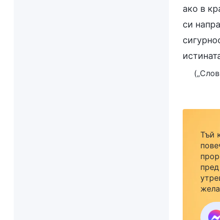
ако в к
си напра
сигурно
истината
(„Слов
Тъй 
пове
прор
пред
утре
жела
семе
закр