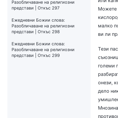
или кап
Разобличаване на религиозни
представи | Откъс 297
Можете 
кислород
Ежедневни Божии слова:
малко по
Разобличаване на религиозни
представи | Откъс 298
ви ли пр
Ежедневни Божии слова:
Тези пас
Разобличаване на религиозни
представи | Откъс 299
съюзници
големи п
разбират
онези, к
дело ни
умишлен
Мнозина 
противоп