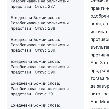
Онези, к
Разобличаване на религиозни
представи | Откъс 287
практиче
одобрен
Ежедневни Божии слова:
Разобличаване на религиозни
воля, са
представи | Откъс 288
истината
противо
Ежедневни Божии слова:
Разобличаване на религиозни
въплътен
представи | Откъс 289
противни
Ежедневни Божии слова:
Бог. Зат
Разобличаване на религиозни
продължа
представи | Откъс 290
тогава п
Ежедневни Божии слова:
да завъ
Разобличаване на религиозни
нито гра
представи | Откъс 291
Бог. Мож
Ежедневни Божии слова: