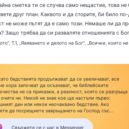
райна сметка ти се случва само нещастие, това не
вете друг план. Каквото и да сторите, би било по-
ст не може пътят да е само този. Нямаше ли да пр
? Защо трябва да си разваляте отношенията с Бог
ото“, Т.1, „Явяването и делото на Бог“, „Всички, които н
като бедствията продължават да се увеличават, все
че хора започват да осъзнават, че библейските
очества не са приказки, а реалност, която се разгръща
 очите ни. Никой не знае кое ще настъпи първо:
шният ден или някое неочаквано бедствие. Ако
ете да посрещнете завръщането на Господ със
йството си и да намерите безопасност под Божията
ила, кликнете върху Messenger, за да се присъедините
Свържете се с нас в Messenger