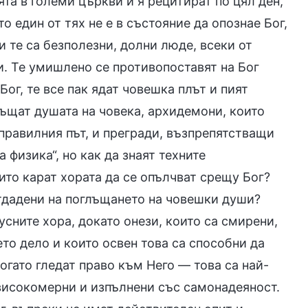
ята в големи църкви и я рецитират по цял ден,
о един от тях не е в състояние да опознае Бог,
 те са безполезни, долни люде, всеки от
ри. Те умишлено се противопоставят на Бог
Бог, те все пак ядат човешка плът и пият
лъщат душата на човека, архидемони, които
 правилния път, и прегради, възпрепятстващи
 физика“, но как да знаят техните
ито карат хората да се опълчват срещу Бог?
отдадени на поглъщането на човешки души?
усните хора, докато онези, които са смирени,
ето дело и които освен това са способни да
огато гледат право към Него — това са най-
а високомерни и изпълнени със самонадеяност.