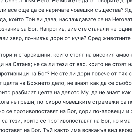
ка съвест към Него. Не можете да отговорите дор
ли все още да се наричате човешки същества? Яде
а, който Той ви дава, наслаждавате се на Неговат
знание за Бог. Напротив, вие сте станали негодни
ави звяр, по-низък дори от куче? Сред животните 
тори и старейшини, които стоят на високия амвон,
 на Сатана; не са ли тези от вас, които не стоят 
ротивници на Бог? Не сте ли дори повече от тях 
 целта на Божието дело, не знаят как да се съоб
оито разбират целта на делото Му, да не знаят ка
кога не греши; по-скоро човешките стремежи са по
о се противопоставят на Бог, дори по-зловещи и
са тези, които се противопоставят на Бог, но има
оставят на Бог. Тъй както има всякакъв вид вярв