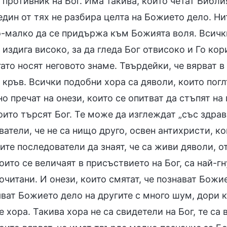
 противник на Бог. Има такива, които четат Библи
един от тях не разбира целта на Божието дело. Нит
о-малко да се придържа към Божията воля. Всички
 издига високо, за да гледа Бог отвисоко и Го ко
ато носят неговото знаме. Твърдейки, че вярват в 
 кръв. Всички подобни хора са дяволи, които пог
 пречат на онези, които се опитват да стъпят на
оито търсят Бог. Те може да изглеждат „със здрава
атели, че не са нищо друго, освен антихристи, ко
ните последователи да знаят, че са живи дяволи, 
оито се величаят в присъствието на Бог, са най-гн
очитани. И онези, които смятат, че познават Божи
ват Божието дело на другите с много шум, дори к
 хора. Такива хора не са свидетели на Бог, те с