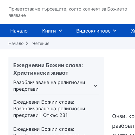
Приветстваме търсещите, които копнеят за Божието
явяване
Начало
Книги
Видеоклипове
Х
Начало
Четения
Ежедневни Божии слова:
Християнски живот
Разобличаване на религиозни
представи
иблията
Разобличаване на религиозни предст
Ежедневни Божии слова:
Разобличаване на религиозни
представи | Откъс 281
Онзи, ко
разбрал
Ежедневни Божии слова: