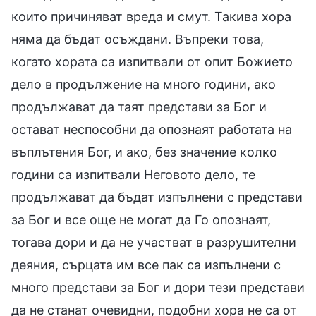
които причиняват вреда и смут. Такива хора
няма да бъдат осъждани. Въпреки това,
когато хората са изпитвали от опит Божието
дело в продължение на много години, ако
продължават да таят представи за Бог и
остават неспособни да опознаят работата на
въплътения Бог, и ако, без значение колко
години са изпитвали Неговото дело, те
продължават да бъдат изпълнени с представи
за Бог и все още не могат да Го опознаят,
тогава дори и да не участват в разрушителни
деяния, сърцата им все пак са изпълнени с
много представи за Бог и дори тези представи
да не станат очевидни, подобни хора не са от