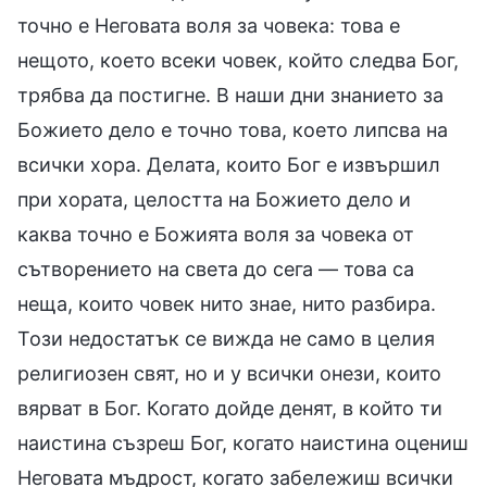
точно е Неговата воля за човека: това е
нещото, което всеки човек, който следва Бог,
трябва да постигне. В наши дни знанието за
Божието дело е точно това, което липсва на
всички хора. Делата, които Бог е извършил
при хората, целостта на Божието дело и
каква точно е Божията воля за човека от
сътворението на света до сега — това са
неща, които човек нито знае, нито разбира.
Този недостатък се вижда не само в целия
религиозен свят, но и у всички онези, които
вярват в Бог. Когато дойде денят, в който ти
наистина съзреш Бог, когато наистина оцениш
Неговата мъдрост, когато забележиш всички