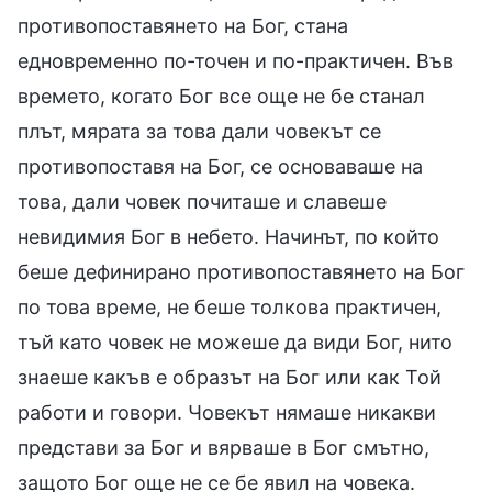
противопоставянето на Бог, стана
едновременно по-точен и по-практичен. Във
времето, когато Бог все още не бе станал
плът, мярата за това дали човекът се
противопоставя на Бог, се основаваше на
това, дали човек почиташе и славеше
невидимия Бог в небето. Начинът, по който
беше дефинирано противопоставянето на Бог
по това време, не беше толкова практичен,
тъй като човек не можеше да види Бог, нито
знаеше какъв е образът на Бог или как Той
работи и говори. Човекът нямаше никакви
представи за Бог и вярваше в Бог смътно,
защото Бог още не се бе явил на човека.