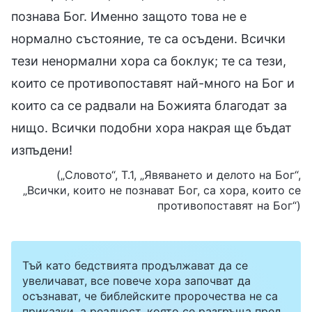
познава Бог. Именно защото това не е
нормално състояние, те са осъдени. Всички
тези ненормални хора са боклук; те са тези,
които се противопоставят най-много на Бог и
които са се радвали на Божията благодат за
нищо. Всички подобни хора накрая ще бъдат
изпъдени!
(„Словото“, Т.1, „Явяването и делото на Бог“,
„Всички, които не познават Бог, са хора, които се
противопоставят на Бог“)
Тъй като бедствията продължават да се
увеличават, все повече хора започват да
осъзнават, че библейските пророчества не са
приказки, а реалност, която се разгръща пред