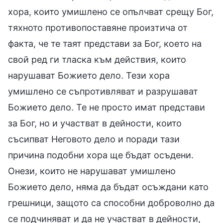
хора, които умишлено се опълчват срещу Бог,
тяхното противопоставяне произтича от
факта, че те таят представи за Бог, което на
свой ред ги тласка към действия, които
нарушават Божието дело. Тези хора
умишлено се съпротивляват и разрушават
Божието дело. Те не просто имат представи
за Бог, но и участват в дейности, които
съсипват Неговото дело и поради тази
причина подобни хора ще бъдат осъдени.
Онези, които не нарушават умишлено
Божието дело, няма да бъдат осъждани като
грешници, защото са способни доброволно да
се подчиняват и да не участват в дейности,