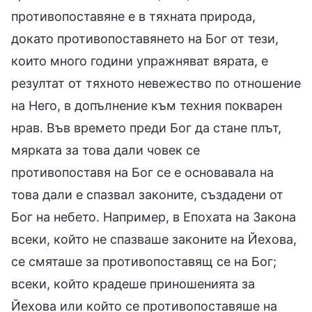
противопоставяне е в тяхната природа,
докато противопоставянето на Бог от тези,
които много години упражняват вярата, е
резултат от тяхното невежество по отношение
на Него, в допълнение към техния покварен
нрав. Във времето преди Бог да стане плът,
мярката за това дали човек се
противопоставя на Бог се е основавала на
това дали е спазвал законите, създадени от
Бог на небето. Например, в Епохата на Закона
всеки, който не спазваше законите на Йехова,
се смяташе за противопоставящ се на Бог;
всеки, който крадеше приношенията за
Йехова или който се противопоставяше на