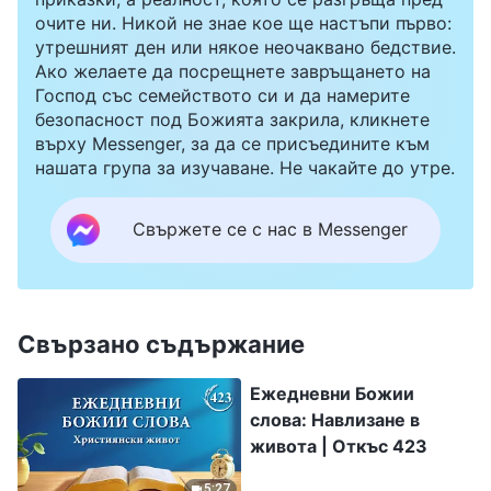
очите ни. Никой не знае кое ще настъпи първо:
утрешният ден или някое неочаквано бедствие.
Ако желаете да посрещнете завръщането на
Господ със семейството си и да намерите
безопасност под Божията закрила, кликнете
върху Messenger, за да се присъедините към
нашата група за изучаване. Не чакайте до утре.
Свържете се с нас в Messenger
Свързано съдържание
Ежедневни Божии
слова: Навлизане в
живота | Откъс 423
5:27