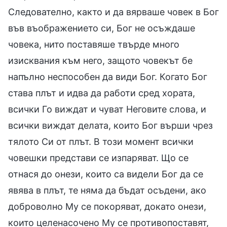
Следователно, както и да вярваше човек в Бог
във въображението си, Бог не осъждаше
човека, нито поставяше твърде много
изисквания към него, защото човекът бе
напълно неспособен да види Бог. Когато Бог
става плът и идва да работи сред хората,
всички Го виждат и чуват Неговите слова, и
всички виждат делата, които Бог върши чрез
тялото Си от плът. В този момент всички
човешки представи се изпаряват. Що се
отнася до онези, които са видели Бог да се
явява в плът, те няма да бъдат осъдени, ако
доброволно Му се покоряват, докато онези,
които целенасочено Му се противопоставят,