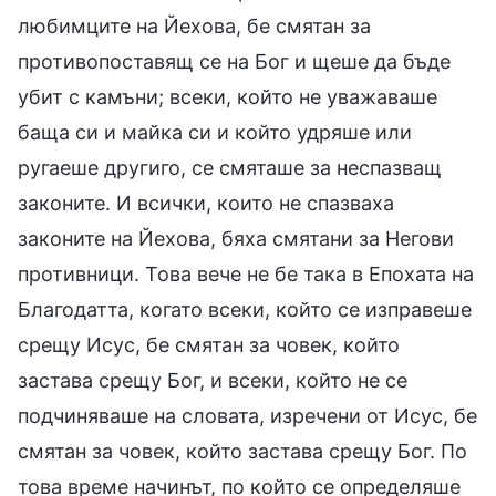
любимците на Йехова, бе смятан за
противопоставящ се на Бог и щеше да бъде
убит с камъни; всеки, който не уважаваше
баща си и майка си и който удряше или
ругаеше другиго, се смяташе за неспазващ
законите. И всички, които не спазваха
законите на Йехова, бяха смятани за Негови
противници. Това вече не бе така в Епохата на
Благодатта, когато всеки, който се изправеше
срещу Исус, бе смятан за човек, който
застава срещу Бог, и всеки, който не се
подчиняваше на словата, изречени от Исус, бе
смятан за човек, който застава срещу Бог. По
това време начинът, по който се определяше