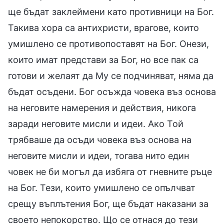
ще бъдат заклеймени като противници на Бог.
Такива хора са антихристи, врагове, които
умишлено се противопоставят на Бог. Онези,
които имат представи за Бог, но все пак са
готови и желаят да Му се подчиняват, няма да
бъдат осъдени. Бог осъжда човека въз основа
на неговите намерения и действия, никога
заради неговите мисли и идеи. Ако Той
трябваше да осъди човека въз основа на
неговите мисли и идеи, тогава нито един
човек не би могъл да избяга от гневните ръце
на Бог. Тези, които умишлено се опълчват
срещу въплътения Бог, ще бъдат наказани за
своето непокорство. Що се отнася до тези