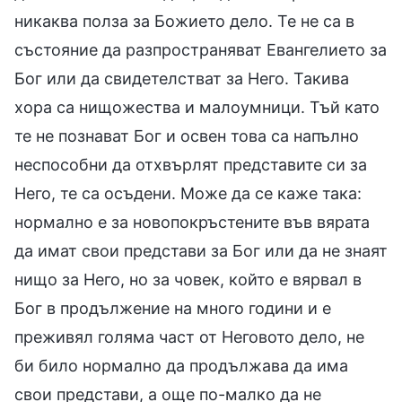
никаква полза за Божието дело. Те не са в
състояние да разпространяват Евангелието за
Бог или да свидетелстват за Него. Такива
хора са нищожества и малоумници. Тъй като
те не познават Бог и освен това са напълно
неспособни да отхвърлят представите си за
Него, те са осъдени. Може да се каже така:
нормално е за новопокръстените във вярата
да имат свои представи за Бог или да не знаят
нищо за Него, но за човек, който е вярвал в
Бог в продължение на много години и е
преживял голяма част от Неговото дело, не
би било нормално да продължава да има
свои представи, а още по-малко да не