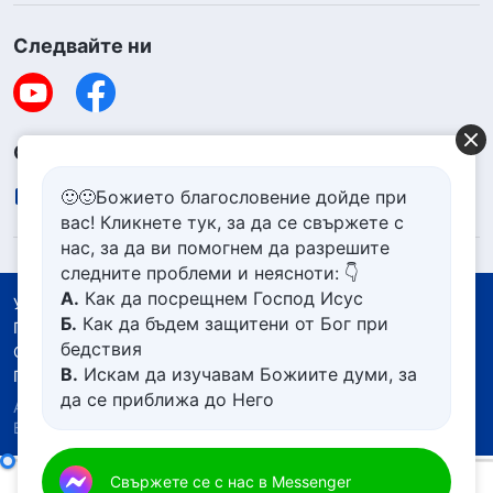
Следвайте ни
Свържете се с нас
contact.bg@godfootsteps.org
🙂🙂Божието благословение дойде при
вас! Кликнете тук, за да се свържете с
нас, за да ви помогнем да разрешите
следните проблеми и неясноти: 👇
А.
Как да посрещнем Господ Исус
Условия за ползване
Б.
Как да бъдем защитени от Бог при
Политика за поверителност
бедствия
Със съдействието на
В.
Искам да изучавам Божиите думи, за
Политика за бисквитките
да се приближа до Него
Авторско право © 2026
Църквата на Всемогъщия
Г.
Как да се отървем от болезнения
Бог.
Всички права запазени.
живот
Д.
Имам молба за молитва
Ежедневни Божии слова: Разобличаване на религиозни представи | Откъс 293
Свържете се с нас в Messenger