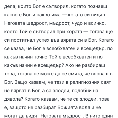
дела, които Бог е сътворил, когато познаеш
какво е Бог и какво има — когато си видял
Неговата щедрост, мъдрост, чудо и всичко,
което Той е сътворил при хората — тогава ще
си постигнал успех във вярата си в Бог. Когато
се казва, че Бог е всеобхватен и всещедър, по
какъв начин точно Той е всеобхватен и по
какъв начин е всещедър? Ако не разбираш
това, тогава не може да се смята, че вярваш в
Бог. Защо казвам, че тези в религиозния свят
не вярват в Бог, а са злодеи, подобни на
дявола? Когато казвам, че те са злодеи, това
е, защото не разбират Божията воля и не
могат да видят Неговата мъдрост. В нито един