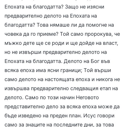
Епохата на благодатта? Защо не изясни
предварително делото на Епохата на
благодатта? Това нямаше ли да помогне на
човека да го приеме? Той само пророкува, че
мъжко дете ще се роди и ще дойде на власт,
но не извърши предварително делото на
Епохата на благодатта. Делото на Бог във
всяка епоха има ясни граници; Той върши
само делото на настоящата епоха и никога не
извършва предварително следващия етап на
делото. Само по този начин Неговото
представително дело за всяка епоха може да
бъде изведено на преден план. Исус говори
само за знаците на последните дни, за това