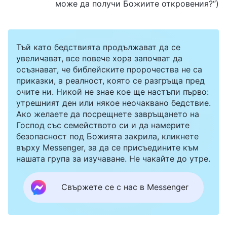
може да получи Божиите откровения?“)
Тъй като бедствията продължават да се
увеличават, все повече хора започват да
осъзнават, че библейските пророчества не са
приказки, а реалност, която се разгръща пред
очите ни. Никой не знае кое ще настъпи първо:
утрешният ден или някое неочаквано бедствие.
Ако желаете да посрещнете завръщането на
Господ със семейството си и да намерите
безопасност под Божията закрила, кликнете
върху Messenger, за да се присъедините към
нашата група за изучаване. Не чакайте до утре.
Свържете се с нас в Messenger