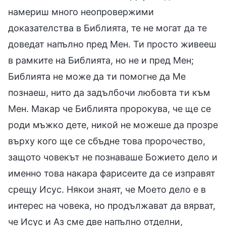
намериш много неопровержими
доказателства в Библията, те не могат да те
доведат напълно пред Мен. Ти просто живееш
в рамките на Библията, но не и пред Мен;
Библията не може да ти помогне да Ме
познаеш, нито да задълбочи любовта ти към
Мен. Макар че Библията пророкува, че ще се
роди мъжко дете, никой не можеше да прозре
върху кого ще се сбъдне това пророчество,
защото човекът не познаваше Божието дело и
именно това накара фарисеите да се изправят
срещу Исус. Някои знаят, че Моето дело е в
интерес на човека, но продължават да вярват,
че Исус и Аз сме две напълно отделни,