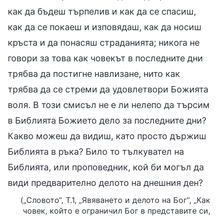
как да бъдеш търпелив и как да се спасиш,
как да се покаеш и изповядаш, как да носиш
кръста и да понасяш страданията; никога не
говори за това как човекът в последните дни
трябва да постигне навлизане, нито как
трябва да се стреми да удовлетвори Божията
воля. В този смисъл не е ли нелепо да търсим
в Библията Божието дело за последните дни?
Какво можеш да видиш, като просто държиш
Библията в ръка? Било то тълкувател на
Библията, или проповедник, кой би могъл да
види предварително делото на днешния ден?
(„Словото“, Т.1, „Явяването и делото на Бог“, „Как
човек, който е ограничил Бог в представите си,