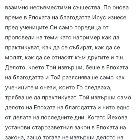
взаимно несъвместими същества. По онова
време в Епохата на благодатта Исус изнесе
пред учениците Си само поредица от
проповеди на теми като например как да
практикуват, как да се събират, как да се
молят, как да се отнасят към другите и т.н.
Делото, което Той извърши, беше в Епохата
на благодатта и Той разясняваше само как
учениците и онези, които Го следваха,
трябваше да практикуват. Той извърши само
делото на Епохата на благодатта и нито едно
от делата на последните дни. Когато Йехова
установи старозаветния закон в Епохата на
закона, защо тогава не извърши делото на