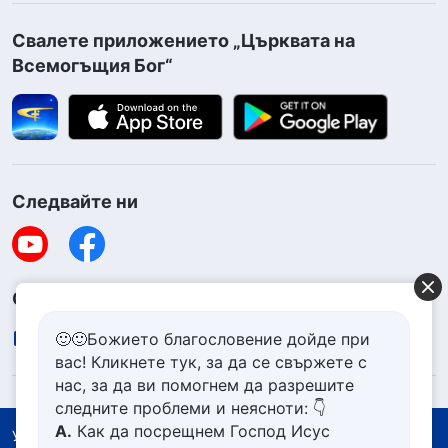
Свалете приложението „Църквата на
Всемогъщия Бог“
Следвайте ни
Свържете се с нас
contact.bg@godfootsteps.org
🙂🙂Божието благословение дойде при
вас! Кликнете тук, за да се свържете с
нас, за да ви помогнем да разрешите
следните проблеми и неясноти: 👇
А.
Как да посрещнем Господ Исус
Условия за ползване