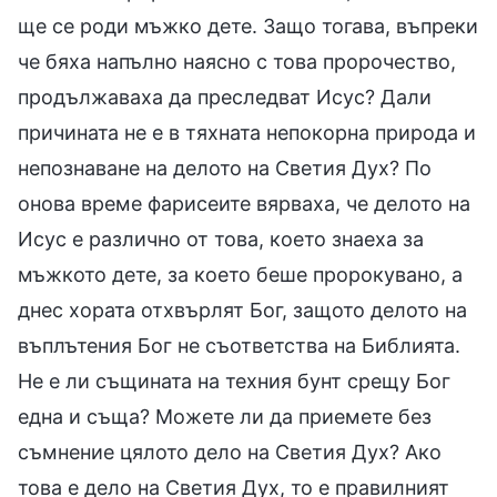
ще се роди мъжко дете. Защо тогава, въпреки
че бяха напълно наясно с това пророчество,
продължаваха да преследват Исус? Дали
причината не е в тяхната непокорна природа и
непознаване на делото на Светия Дух? По
онова време фарисеите вярваха, че делото на
Исус е различно от това, което знаеха за
мъжкото дете, за което беше пророкувано, а
днес хората отхвърлят Бог, защото делото на
въплътения Бог не съответства на Библията.
Не е ли същината на техния бунт срещу Бог
една и съща? Можете ли да приемете без
съмнение цялото дело на Светия Дух? Ако
това е дело на Светия Дух, то е правилният