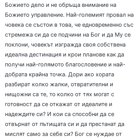
Божието дело и не обръща внимание на
Божието управление. Най-големият провал на
човека се състои в това, че едновременно със
стремежа си да се подчини на Бог и да Му се
поклони, човекът изгражда своя собствена
идеална дестинация и крои планове как да
получи най-голямото благословение и най-
добрата крайна точка. Дори ако хората
разбират колко жалки, отвратителни и
нищожни са те, то колко от тях могат с
готовност да се откажат от идеалите и
надеждите си? И кои са способни да се
отвърнат от пътищата си и да престанат да
мислят само за себе си? Бог се нуждае от