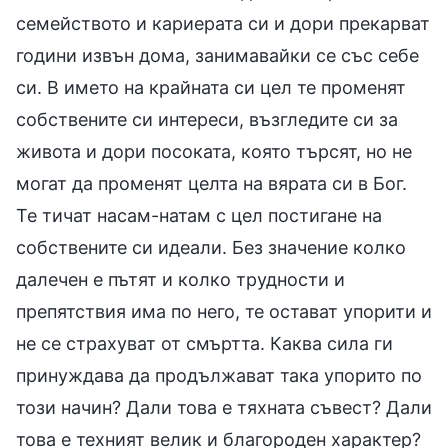
семейството и кариерата си и дори прекарват
години извън дома, занимавайки се със себе
си. В името на крайната си цел те променят
собствените си интереси, възгледите си за
живота и дори посоката, която търсят, но не
могат да променят целта на вярата си в Бог.
Те тичат насам-натам с цел постигане на
собствените си идеали. Без значение колко
далечен е пътят и колко трудности и
препятствия има по него, те остават упорити и
не се страхуват от смъртта. Каква сила ги
принуждава да продължават така упорито по
този начин? Дали това е тяхната съвест? Дали
това е техният велик и благороден характер?