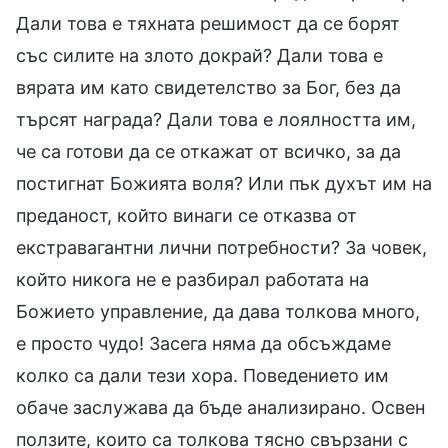
Дали това е тяхната решимост да се борят
със силите на злото докрай? Дали това е
вярата им като свидетелство за Бог, без да
търсят награда? Дали това е лоялността им,
че са готови да се откажат от всичко, за да
постигнат Божията воля? Или пък духът им на
преданост, който винаги се отказва от
екстравагантни лични потребности? За човек,
който никога не е разбирал работата на
Божието управление, да дава толкова много,
е просто чудо! Засега няма да обсъждаме
колко са дали тези хора. Поведението им
обаче заслужава да бъде анализирано. Освен
ползите, които са толкова тясно свързани с