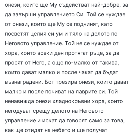
онези, които ще Му съдействат най-добре, за
да завърши управлението Си. Той се нуждае
от онези, които ще Му се подчинят, като
посветят целия си ум и тяло на делото по
Неговото управление. Той не се нуждае от
хора, които всеки ден протягат ръце, за да
просят от Него, а още по-малко от такива,
които дават малко и после чакат да бъдат
възнаградени. Бог презира онези, които дават
малко и после почиват на лаврите си. Той
ненавижда онези хладнокръвни хора, които
негодуват срещу делото на Неговото
управление и искат да говорят само за това,
как ще отидат на небето и ще получат