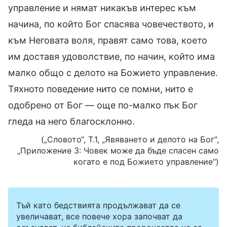
управление и нямат никакъв интерес към
начина, по който Бог спасява човечеството, и
към Неговата воля, правят само това, което
им доставя удоволствие, по начин, който има
малко общо с делото на Божието управление.
Тяхното поведение нито се помни, нито е
одобрено от Бог — още по-малко пък Бог
гледа на него благосклонно.
(„Словото“, Т.1, „Явяването и делото на Бог“,
„Приложение 3: Човек може да бъде спасен само
когато е под Божието управление“)
Тъй като бедствията продължават да се
увеличават, все повече хора започват да