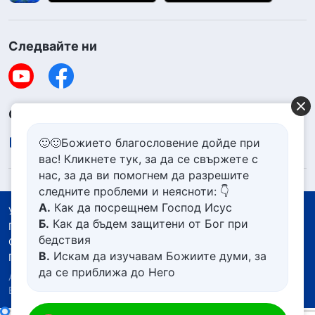
Следвайте ни
Свържете се с нас
contact.bg@godfootsteps.org
🙂🙂Божието благословение дойде при
вас! Кликнете тук, за да се свържете с
нас, за да ви помогнем да разрешите
следните проблеми и неясноти: 👇
А.
Как да посрещнем Господ Исус
Условия за ползване
Б.
Как да бъдем защитени от Бог при
Политика за поверителност
бедствия
Със съдействието на
В.
Искам да изучавам Божиите думи, за
Политика за бисквитките
да се приближа до Него
Авторско право © 2026
Църквата на Всемогъщия
Г.
Как да се отървем от болезнения
Бог.
Всички права запазени.
живот