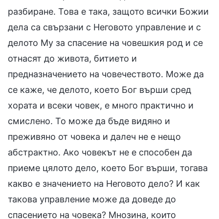
разбиране. Това е така, защото всички Божии
дела са свързани с Неговото управление и с
делото Му за спасение на човешкия род и се
отнасят до живота, битието и
предназначението на човечеството. Може да
се каже, че делото, което Бог върши сред
хората и всеки човек, е много практично и
смислено. То може да бъде видяно и
преживяно от човека и далеч не е нещо
абстрактно. Ако човекът не е способен да
приеме цялото дело, което Бог върши, тогава
какво е значението на Неговото дело? И как
такова управление може да доведе до
спасението на човека? Мнозина, които