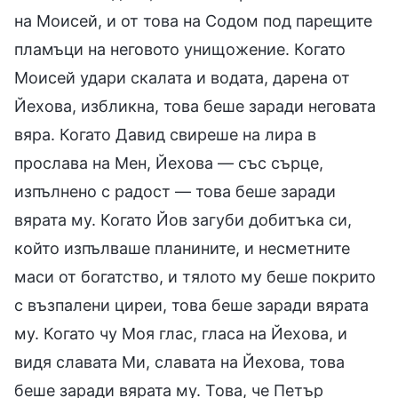
на Моисей, и от това на Содом под парещите
пламъци на неговото унищожение. Когато
Моисей удари скалата и водата, дарена от
Йехова, избликна, това беше заради неговата
вяра. Когато Давид свиреше на лира в
прослава на Мен, Йехова — със сърце,
изпълнено с радост — това беше заради
вярата му. Когато Йов загуби добитъка си,
който изпълваше планините, и несметните
маси от богатство, и тялото му беше покрито
с възпалени циреи, това беше заради вярата
му. Когато чу Моя глас, гласа на Йехова, и
видя славата Ми, славата на Йехова, това
беше заради вярата му. Това, че Петър