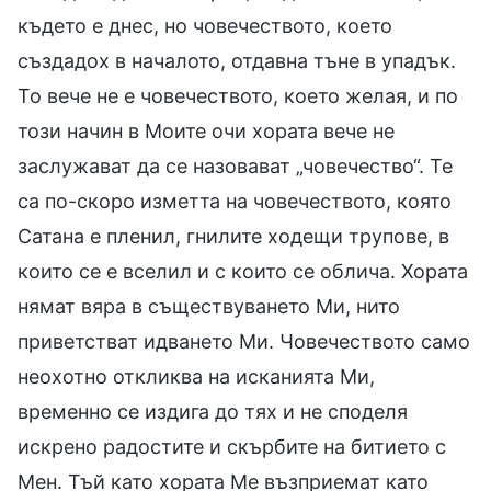
където е днес, но човечеството, което
създадох в началото, отдавна тъне в упадък.
То вече не е човечеството, което желая, и по
този начин в Моите очи хората вече не
заслужават да се назовават „човечество“. Те
са по-скоро изметта на човечеството, която
Сатана е пленил, гнилите ходещи трупове, в
които се е вселил и с които се облича. Хората
нямат вяра в съществуването Ми, нито
приветстват идването Ми. Човечеството само
неохотно откликва на исканията Ми,
временно се издига до тях и не споделя
искрено радостите и скърбите на битието с
Мен. Тъй като хората Ме възприемат като