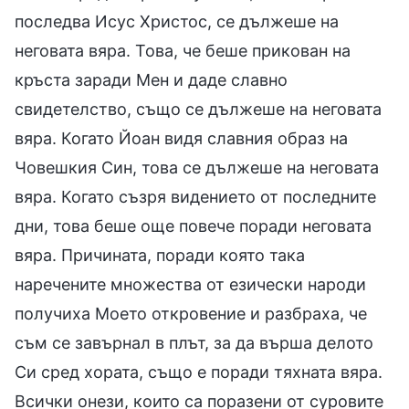
последва Исус Христос, се дължеше на
неговата вяра. Това, че беше прикован на
кръста заради Мен и даде славно
свидетелство, също се дължеше на неговата
вяра. Когато Йоан видя славния образ на
Човешкия Син, това се дължеше на неговата
вяра. Когато съзря видението от последните
дни, това беше още повече поради неговата
вяра. Причината, поради която така
наречените множества от езически народи
получиха Моето откровение и разбраха, че
съм се завърнал в плът, за да върша делото
Си сред хората, също е поради тяхната вяра.
Всички онези, които са поразени от суровите