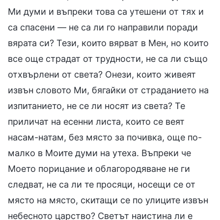
Ми думи и въпреки това са утешени от тях и
са спасени — не са ли го направили поради
вярата си? Тези, които вярват в Мен, но които
все още страдат от трудности, не са ли също
отхвърлени от света? Онези, които живеят
извън словото Ми, бягайки от страданието на
изпитанието, не се ли носят из света? Те
приличат на есенни листа, които се веят
насам-натам, без място за почивка, още по-
малко в Моите думи на утеха. Въпреки че
Моето порицание и облагородяване не ги
следват, не са ли те просяци, носещи се от
място на място, скитащи се по улиците извън
небесното царство? Светът наистина ли е