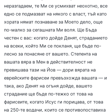
неразгадаем, те Ми се усмихват неохотно, все
едно се подмазват на някого с власт, тъй като
хората нямат познаване за Моето дело, още
по-малко за сегашната Ми воля. Ще Бъда
честен с вас: когато дойде Денят, страданието
на всеки, който Ми се покланя, ще бъде по-
лесно за понасяне от вашето. Степента на
вашата вяра в Мен в действителност не
превишава тази на Йов — дори вярата на
еврейските фарисеи превъзхожда вашата — и
така, ако Денят на огъня дойде, вашето
страдание ще бъде по-тежко от това на
фарисеите, когато Исус ги порицава, от това
на 250-те водачи, които се противопоставиха