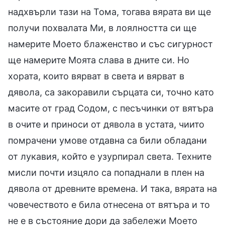
надхвърли тази на Тома, тогава вярата ви ще
получи похвалата Ми, в лоялността си ще
намерите Моето блаженство и със сигурност
ще намерите Моята слава в дните си. Но
хората, които вярват в света и вярват в
дявола, са закоравили сърцата си, точно като
масите от град Содом, с песъчинки от вятъра
в очите и приноси от дявола в устата, чиито
помрачени умове отдавна са били обладани
от лукавия, който е узурпирал света. Техните
мисли почти изцяло са попаднали в плен на
дявола от древните времена. И така, вярата на
човечеството е била отнесена от вятъра и то
не е в състояние дори да забележи Моето