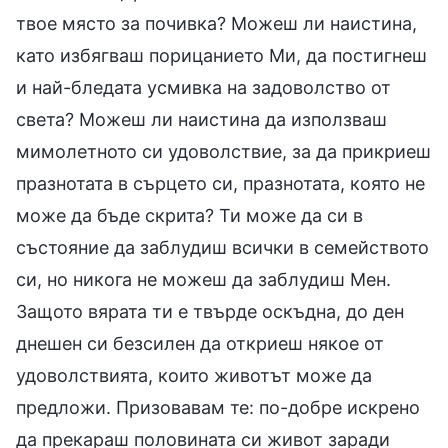
твое място за почивка? Можеш ли наистина,
като избягваш порицанието Ми, да постигнеш
и най-бледата усмивка на задоволство от
света? Можеш ли наистина да използваш
мимолетното си удоволствие, за да прикриеш
празнотата в сърцето си, празнотата, която не
може да бъде скрита? Ти може да си в
състояние да заблудиш всички в семейството
си, но никога не можеш да заблудиш Мен.
Защото вярата ти е твърде оскъдна, до ден
днешен си безсилен да откриеш някое от
удоволствията, които животът може да
предложи. Призовавам те: по-добре искрено
да прекараш половината си живот заради