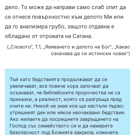
дело. То може да направи само слаб опит да
се отнесе повърхностно към делото Ми или
да го анализира грубо, защото отдавна е
обладано от отровата на Сатана.
(„Словото“, Т.1, „Явяването и делото на Бог“, „Какво
означава да си истински човек“)
Тъй като бедствията продължават да се
увеличават, все повече хора започват да
осъзнават, че библейските пророчества не са
приказки, а реалност, която се разгръща пред
очите ни. Никой не знае кое ще настъпи първо:
утрешният ден или някое неочаквано бедствие.
Ако желаете да посрещнете завръщането на
Господ със семейството си и да намерите
безопасност под Божията закрила, кликнете