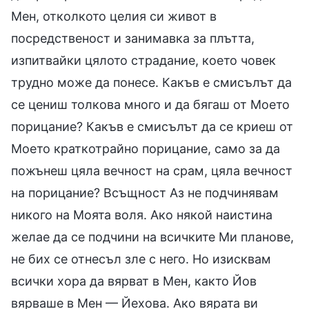
Мен, отколкото целия си живот в
посредственост и занимавка за плътта,
изпитвайки цялото страдание, което човек
трудно може да понесе. Какъв е смисълът да
се цениш толкова много и да бягаш от Моето
порицание? Какъв е смисълът да се криеш от
Моето краткотрайно порицание, само за да
пожънеш цяла вечност на срам, цяла вечност
на порицание? Всъщност Аз не подчинявам
никого на Моята воля. Ако някой наистина
желае да се подчини на всичките Ми планове,
не бих се отнесъл зле с него. Но изисквам
всички хора да вярват в Мен, както Йов
вярваше в Мен — Йехова. Ако вярата ви