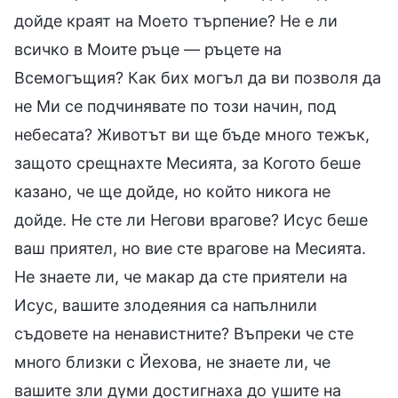
дойде краят на Моето търпение? Не е ли
всичко в Моите ръце — ръцете на
Всемогъщия? Как бих могъл да ви позволя да
не Ми се подчинявате по този начин, под
небесата? Животът ви ще бъде много тежък,
защото срещнахте Месията, за Когото беше
казано, че ще дойде, но който никога не
дойде. Не сте ли Негови врагове? Исус беше
ваш приятел, но вие сте врагове на Месията.
Не знаете ли, че макар да сте приятели на
Исус, вашите злодеяния са напълнили
съдовете на ненавистните? Въпреки че сте
много близки с Йехова, не знаете ли, че
вашите зли думи достигнаха до ушите на