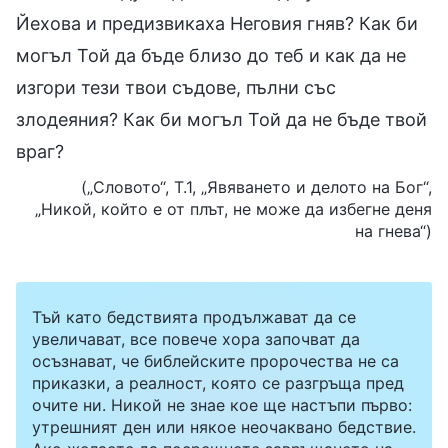
Йехова и предизвикаха Неговия гняв? Как би
могъл Той да бъде близо до теб и как да не
изгори тези твои съдове, пълни със
злодеяния? Как би могъл Той да не бъде твой
враг?
(„Словото“, Т.1, „Явяването и делото на Бог“,
„Никой, който е от плът, не може да избегне деня
на гнева“)
Тъй като бедствията продължават да се
увеличават, все повече хора започват да
осъзнават, че библейските пророчества не са
приказки, а реалност, която се разгръща пред
очите ни. Никой не знае кое ще настъпи първо:
утрешният ден или някое неочаквано бедствие.