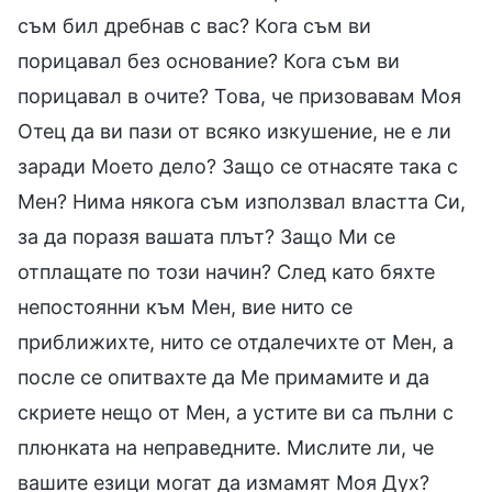
съм бил дребнав с вас? Кога съм ви
порицавал без основание? Кога съм ви
порицавал в очите? Това, че призовавам Моя
Отец да ви пази от всяко изкушение, не е ли
заради Моето дело? Защо се отнасяте така с
Мен? Нима някога съм използвал властта Си,
за да поразя вашата плът? Защо Ми се
отплащате по този начин? След като бяхте
непостоянни към Мен, вие нито се
приближихте, нито се отдалечихте от Мен, а
после се опитвахте да Ме примамите и да
скриете нещо от Мен, а устите ви са пълни с
плюнката на неправедните. Мислите ли, че
вашите езици могат да измамят Моя Дух?