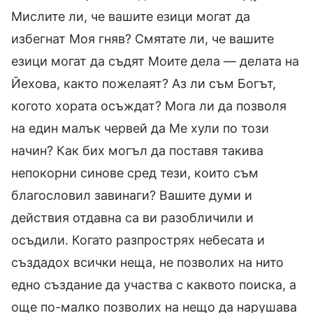
Мислите ли, че вашите езици могат да
избегнат Моя гняв? Смятате ли, че вашите
езици могат да съдят Моите дела — делата на
Йехова, както пожелаят? Аз ли съм Богът,
когото хората осъждат? Мога ли да позволя
на един малък червей да Ме хули по този
начин? Как бих могъл да поставя такива
непокорни синове сред тези, които съм
благословил завинаги? Вашите думи и
действия отдавна са ви разобличили и
осъдили. Когато разпрострях небесата и
създадох всички неща, не позволих на нито
едно създание да участва с каквото поиска, а
още по-малко позволих на нещо да нарушава