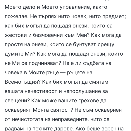
Моето дело и Моето управление, както
пожелае. Не търпях нито човек, нито предмет;
как бих могъл да пощадя онези, които са
жестоки и безчовечни към Мен? Как мога да
простя на онези, които се бунтуват срещу
думите Ми? Как мога да пощадя онези, които
не Ми се подчиняват? Не е ли съдбата на
човека в Моите ръце — ръцете на
Всемогъщия? Как бих могъл да смятам
вашата нечестивост и непослушание за
свещени? Как може вашите грехове да
осквернят Моята святост? Не съм осквернен
от нечистотата на неправедните, нито се
радвам на техните дарове. Ако беше верен на