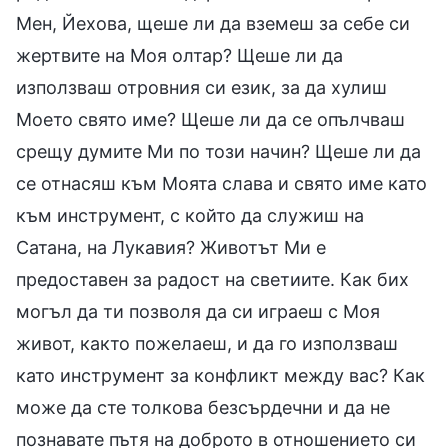
Мен, Йехова, щеше ли да вземеш за себе си
жертвите на Моя олтар? Щеше ли да
използваш отровния си език, за да хулиш
Моето свято име? Щеше ли да се опълчваш
срещу думите Ми по този начин? Щеше ли да
се отнасяш към Моята слава и свято име като
към инструмент, с който да служиш на
Сатана, на Лукавия? Животът Ми е
предоставен за радост на светиите. Как бих
могъл да ти позволя да си играеш с Моя
живот, както пожелаеш, и да го използваш
като инструмент за конфликт между вас? Как
може да сте толкова безсърдечни и да не
познавате пътя на доброто в отношението си