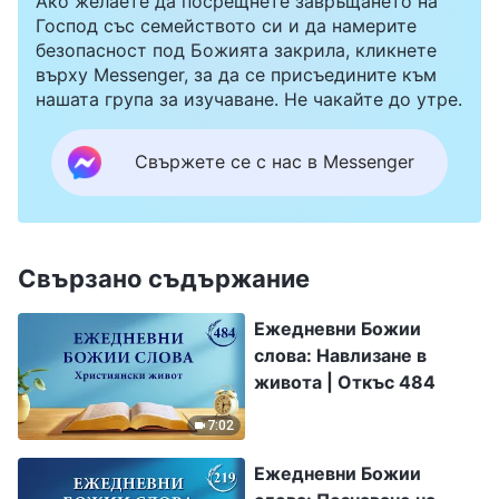
Ако желаете да посрещнете завръщането на
Господ със семейството си и да намерите
безопасност под Божията закрила, кликнете
върху Messenger, за да се присъедините към
нашата група за изучаване. Не чакайте до утре.
Свържете се с нас в Messenger
Свързано съдържание
Ежедневни Божии
слова: Навлизане в
живота | Откъс 484
7:02
Ежедневни Божии