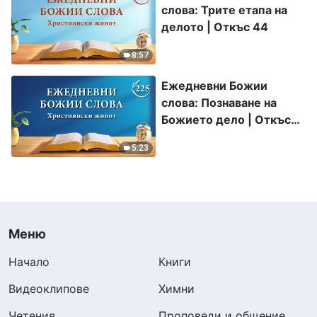
слова: Трите етапа на
делото | Откъс 44
8:57
Ежедневни Божии
слова: Познаване на
Божието дело | Откъс
225
5:23
Меню
Начало
Книги
Видеоклипове
Химни
Четения
Проповеди и общение