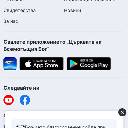
Свидетелства
Новини
За нас
Свалете приложението „Църквата на
Всемогъщия Бог“
Следвайте ни
Свържете се с нас
contact.bg@godfootsteps.org
🙂🙂Божието благословение дойде при