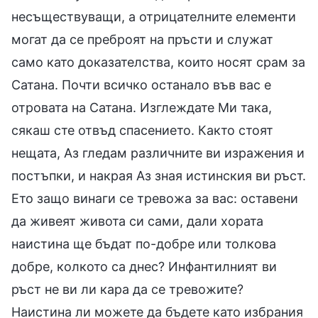
несъществуващи, а отрицателните елементи
могат да се преброят на пръсти и служат
само като доказателства, които носят срам за
Сатана. Почти всичко останало във вас е
отровата на Сатана. Изглеждате Ми така,
сякаш сте отвъд спасението. Както стоят
нещата, Аз гледам различните ви изражения и
постъпки, и накрая Аз зная истинския ви ръст.
Ето защо винаги се тревожа за вас: oставени
да живеят живота си сами, дали хората
наистина ще бъдат по-добре или толкова
добре, колкото са днес? Инфантилният ви
ръст не ви ли кара да се тревожите?
Наистина ли можете да бъдете като избрания