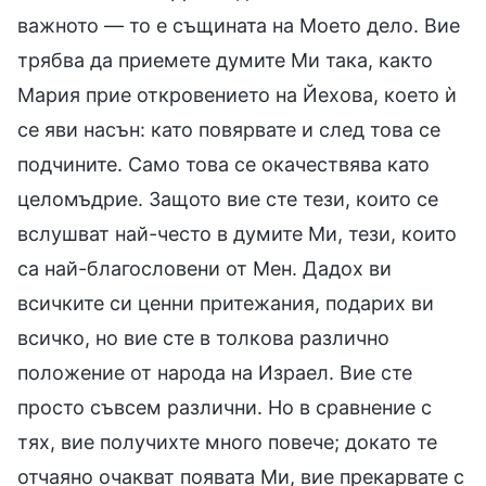
важното — то е същината на Моето дело. Вие
трябва да приемете думите Ми така, както
Мария прие откровението на Йехова, което ѝ
се яви насън: като повярвате и след това се
подчините. Само това се окачествява като
целомъдрие. Защото вие сте тези, които се
вслушват най-често в думите Ми, тези, които
са най-благословени от Мен. Дадох ви
всичките си ценни притежания, подарих ви
всичко, но вие сте в толкова различно
положение от народа на Израел. Вие сте
просто съвсем различни. Но в сравнение с
тях, вие получихте много повече; докато те
отчаяно очакват появата Ми, вие прекарвате с