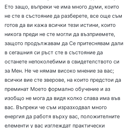
Ето защо, въпреки че има много думи, които
не сте в състояние да разберете, все още съм
готов да ви кажа всички тези истини, които
никога преди не сте могли да възприемете,
защото продължавам да Се притеснявам дали
в сегашния си ръст сте в състояние да
останете непоколебими в свидетелството си
за Мен. Не че нямам високо мнение за вас;
всички вие сте зверове, на които предстои да
преминат Моето формално обучение и аз
изобщо не мога да видя колко слава има във
вас. Въпреки че съм изразходвал много
енергия да работя върху вас, положителните
елементи у вас изглеждат практически