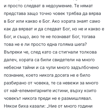
и просто следват в недоумение. Те нямат
представа защо точно човек трябва да вярва
в Бог или какво е Бог. Ако хората знаят само
как да вярват и да следват Бог, но не и какво е
Бог, и също, ако те не познават Бог, тогава
това не е ли просто една голяма шега?
Въпреки че, след като са стигнали толкова
далеч, хората са били свидетели на много
небесни тайни и са чули много задълбочено
познание, което никога досега не е било
разбирано от човека, те са невежи за много
от най-елементарните истини, върху които
човекът никога преди не е размишлявал.
Някои биха казали: „Ние от много години