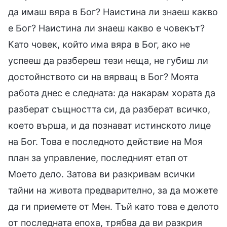
да имаш вяра в Бог? Наистина ли знаеш какво
е Бог? Наистина ли знаеш какво е човекът?
Като човек, който има вяра в Бог, ако не
успееш да разбереш тези неща, не губиш ли
достойнството си на вярващ в Бог? Моята
работа днес е следната: да накарам хората да
разберат същността си, да разберат всичко,
което върша, и да познават истинското лице
на Бог. Това е последното действие на Моя
план за управление, последният етап от
Моето дело. Затова ви разкривам всички
тайни на живота предварително, за да можете
да ги приемете от Мен. Тъй като това е делото
от последната епоха, трябва да ви разкрия