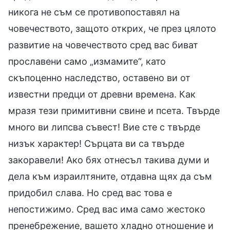
никога не съм се противопоставял на
човечеството, защото открих, че през цялото
развитие на човечеството сред вас биват
прославени само „измамите“, като
скъпоценно наследство, оставено ви от
известни предци от древни времена. Как
мразя тези примитивни свине и псета. Твърде
много ви липсва съвест! Вие сте с твърде
низък характер! Сърцата ви са твърде
закоравели! Ако бях отнесъл такива думи и
дела към израилтяните, отдавна щях да съм
придобил слава. Но сред вас това е
непостижимо. Сред вас има само жестоко
пренебрежение, вашето хладно отношение и