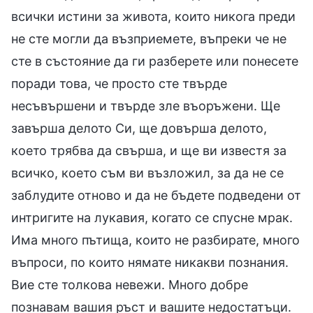
всички истини за живота, които никога преди
не сте могли да възприемете, въпреки че не
сте в състояние да ги разберете или понесете
поради това, че просто сте твърде
несъвършени и твърде зле въоръжени. Ще
завърша делото Си, ще довърша делото,
което трябва да свърша, и ще ви известя за
всичко, което съм ви възложил, за да не се
заблудите отново и да не бъдете подведени от
интригите на лукавия, когато се спусне мрак.
Има много пътища, които не разбирате, много
въпроси, по които нямате никакви познания.
Вие сте толкова невежи. Много добре
познавам вашия ръст и вашите недостатъци.