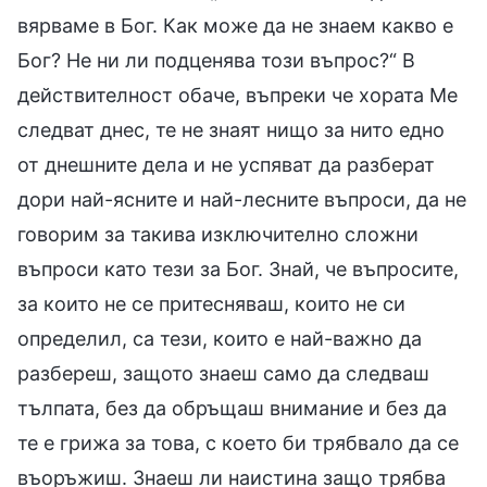
вярваме в Бог. Как може да не знаем какво е
Бог? Не ни ли подценява този въпрос?“ В
действителност обаче, въпреки че хората Ме
следват днес, те не знаят нищо за нито едно
от днешните дела и не успяват да разберат
дори най-ясните и най-лесните въпроси, да не
говорим за такива изключително сложни
въпроси като тези за Бог. Знай, че въпросите,
за които не се притесняваш, които не си
определил, са тези, които е най-важно да
разбереш, защото знаеш само да следваш
тълпата, без да обръщаш внимание и без да
те е грижа за това, с което би трябвало да се
въоръжиш. Знаеш ли наистина защо трябва