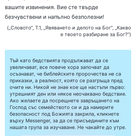
вашите извинения. Вие сте твърде
безчувствени и напълно безполезни!
(„Словото“, Т.1, „Явяването и делото на Бог“, „Какво
е твоето разбиране за Бог?“)
Тъй като бедствията продължават да се
увеличават, все повече хора започват да
осъзнават, че библейските пророчества не са
приказки, а реалност, която се разгръща пред
очите ни. Никой не знае кое ще настъпи първо:
утрешният ден или някое неочаквано бедствие.
Ако желаете да посрещнете завръщането на
Господ със семейството си и да намерите
безопасност под Божията закрила, кликнете
върху Messenger, за да се присъедините към
нашата група за изучаване. Не чакайте до утре.