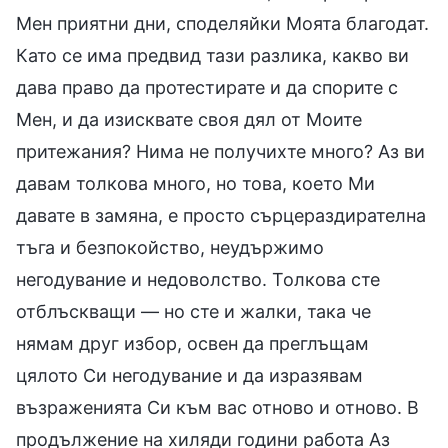
Мен приятни дни, споделяйки Моята благодат.
Като се има предвид тази разлика, какво ви
дава право да протестирате и да спорите с
Мен, и да изисквате своя дял от Моите
притежания? Нима не получихте много? Аз ви
давам толкова много, но това, което Ми
давате в замяна, е просто сърцераздирателна
тъга и безпокойство, неудържимо
негодувание и недоволство. Толкова сте
отблъскващи — но сте и жалки, така че
нямам друг избор, освен да преглъщам
цялото Си негодувание и да изразявам
възраженията Си към вас отново и отново. В
продължение на хиляди години работа Аз