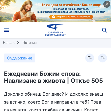
Начало
Четения
Съдържание
Ежедневни Божии слова:
Навлизане в живота | Откъс 505
Доколко обичаш Бог днес? И доколко знаеш
за всичко, което Бог е направил в теб? Това
са нещата, които трябва да научиш. Когато