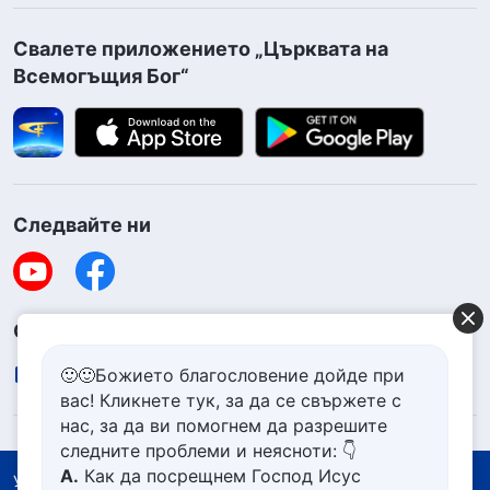
Свалете приложението „Църквата на
Всемогъщия Бог“
Следвайте ни
Свържете се с нас
contact.bg@godfootsteps.org
🙂🙂Божието благословение дойде при
вас! Кликнете тук, за да се свържете с
нас, за да ви помогнем да разрешите
следните проблеми и неясноти: 👇
А.
Как да посрещнем Господ Исус
Условия за ползване