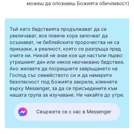
можеш да опознаеш Божията обичливост)
Тъй като бедствията продължават да се
увеличават, все повече хора започват да
осъзнават, че библейските пророчества не са
приказки, а реалност, която се разгръща пред
очите ни. Никой не знае кое ще настъпи първо:
утрешният ден или някое неочаквано бедствие.
Ако желаете да посрещнете завръщането на
Господ със семейството си и да намерите
безопасност под Божията закрила, кликнете
върху Messenger, за да се присъедините към
нашата група за изучаване. Не чакайте до утре.
Свържете се с нас в Messenger