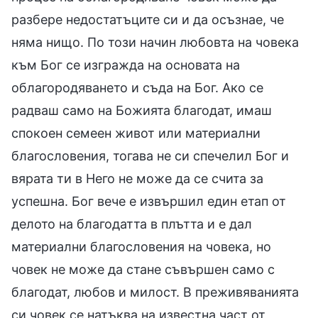
разбере недостатъците си и да осъзнае, че
няма нищо. По този начин любовта на човека
към Бог се изгражда на основата на
облагородяването и съда на Бог. Ако се
радваш само на Божията благодат, имаш
спокоен семеен живот или материални
благословения, тогава не си спечелил Бог и
вярата ти в Него не може да се счита за
успешна. Бог вече е извършил един етап от
делото на благодатта в плътта и е дал
материални благословения на човека, но
човек не може да стане съвършен само с
благодат, любов и милост. В преживяванията
си човек се натъква на известна част от