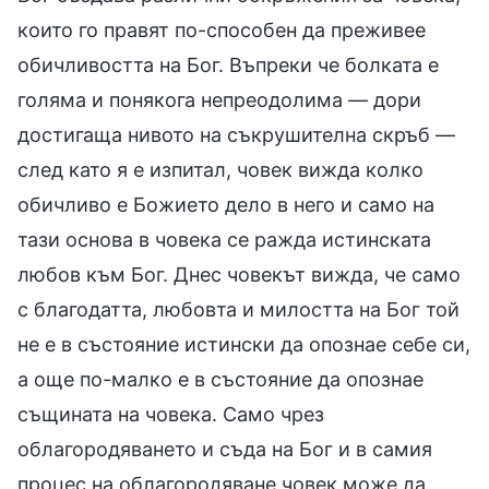
които го правят по-способен да преживее
обичливостта на Бог. Въпреки че болката е
голяма и понякога непреодолима — дори
достигаща нивото на съкрушителна скръб —
след като я е изпитал, човек вижда колко
обичливо е Божието дело в него и само на
тази основа в човека се ражда истинската
любов към Бог. Днес човекът вижда, че само
с благодатта, любовта и милостта на Бог той
не е в състояние истински да опознае себе си,
а още по-малко е в състояние да опознае
същината на човека. Само чрез
облагородяването и съда на Бог и в самия
процес на облагородяване човек може да