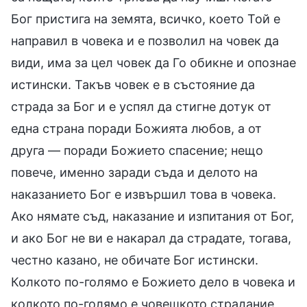
Бог пристига на земята, всичко, което Той е
направил в човека и е позволил на човек да
види, има за цел човек да Го обикне и опознае
истински. Такъв човек е в състояние да
страда за Бог и е успял да стигне дотук от
една страна поради Божията любов, а от
друга — поради Божието спасение; нещо
повече, именно заради съда и делото на
наказанието Бог е извършил това в човека.
Ако нямате съд, наказание и изпитания от Бог,
и ако Бог не ви е накарал да страдате, тогава,
честно казано, не обичате Бог истински.
Колкото по-голямо е Божието дело в човека и
колкото по-голямо е човешкото страдание,