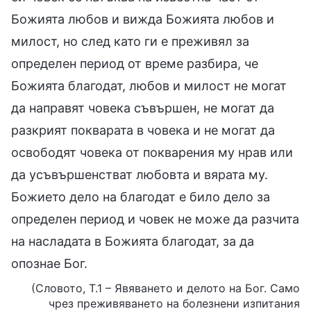
Божията любов и вижда Божията любов и
милост, но след като ги е преживял за
определен период от време разбира, че
Божията благодат, любов и милост не могат
да направят човека съвършен, не могат да
разкрият покварата в човека и не могат да
освободят човека от покварения му нрав или
да усъвършенстват любовта и вярата му.
Божието дело на благодат е било дело за
определен период и човек не може да разчита
на насладата в Божията благодат, за да
опознае Бог.
(Словото, Т.1 – Явяването и делото на Бог. Само
чрез преживяването на болезнени изпитания