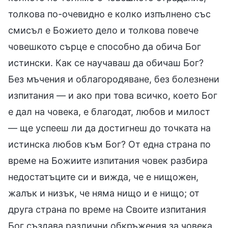
толкова по-очевидно е колко изпълнено със
смисъл е Божието дело и толкова повече
човешкото сърце е способно да обича Бог
истински. Как се научаваш да обичаш Бог?
Без мъчения и облагородяване, без болезнени
изпитания — и ако при това всичко, което Бог
е дал на човека, е благодат, любов и милост
— ще успееш ли да достигнеш до точката на
истинска любов към Бог? От една страна по
време на Божиите изпитания човек разбира
недостатъците си и вижда, че е нищожен,
жалък и низък, че няма нищо и е нищо; от
друга страна по време на Своите изпитания
Бог създава различни обкръжения за човека,