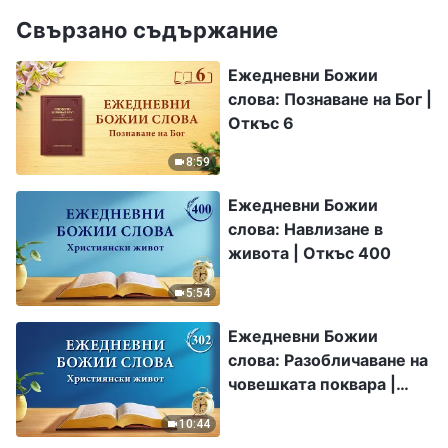
Свързано съдържание
Ежедневни Божии
слова: Познаване на Бог |
Откъс 6
8:59
Ежедневни Божии
слова: Навлизане в
живота | Откъс 400
5:54
Ежедневни Божии
слова: Разобличаване на
човешката поквара |
Откъс 302
10:44