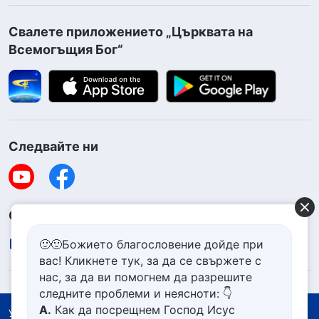
Свалете приложението „Църквата на
Всемогъщия Бог“
Следвайте ни
Свържете се с нас
contact.bg@godfootsteps.org
🙂🙂Божието благословение дойде при
вас! Кликнете тук, за да се свържете с
нас, за да ви помогнем да разрешите
следните проблеми и неясноти: 👇
А.
Как да посрещнем Господ Исус
Условия за ползване