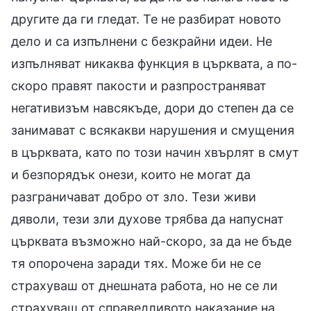
другите да ги гледат. Те не разбират новото
дело и са изпълнени с безкрайни идеи. Не
изпълняват никаква функция в църквата, а по-
скоро правят пакости и разпространяват
негативизъм навсякъде, дори до степен да се
занимават с всякакви нарушения и смущения
в църквата, като по този начин хвърлят в смут
и безпорядък онези, които не могат да
разграничават добро от зло. Тези живи
дяволи, тези зли духове трябва да напуснат
църквата възможно най-скоро, за да не бъде
тя опорочена заради тях. Може би не се
страхуваш от днешната работа, но не се ли
страхуваш от справедливото наказание на