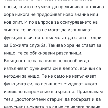
онези, които не умеят да преживяват, а такива
хора никога не придобиват ново знание или
нов опит. И по въпроса за осигуряването на
живота те никога не могат да изпълняват
функциите си, нито пък могат да станат годни
за Божията служба. Такива хора не стават за
нищо, те са обикновени разсипници.
Всъщност те са напълно неспособни да
изпълняват функцията си в делото, всички са
негодни за нищо. Те не само не изпълняват
функцията си, но всъщност създават много
излишно напрежение в църквата. Призовавам
тези „достопочтени старци“ да побързат и да
напуснат църквата, за да не се налага повече