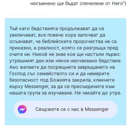
несъмнено ще бъдат спечелени от Него“)
Тъй като бедствията продължават да се
увеличават, все повече хора започват да
осъзнават, че библейските пророчества не са
приказки, а реалност, която се разгръща пред
очите ни. Никой не знае кое ще настъпи първо:
утрешният ден или някое неочаквано бедствие.
Ако желаете да посрещнете завръщането на
Господ със семейството си и да намерите
безопасност под Божията закрила, кликнете
върху Messenger, за да се присъедините към
нашата група за изучаване. Не чакайте до утре.
Свържете се с нас в Messenger