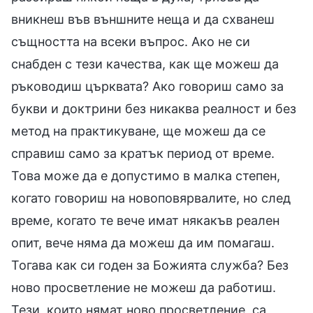
вникнеш във външните неща и да схванеш
същността на всеки въпрос. Ако не си
снабден с тези качества, как ще можеш да
ръководиш църквата? Ако говориш само за
букви и доктрини без никаква реалност и без
метод на практикуване, ще можеш да се
справиш само за кратък период от време.
Това може да е допустимо в малка степен,
когато говориш на новоповярвалите, но след
време, когато те вече имат някакъв реален
опит, вече няма да можеш да им помагаш.
Тогава как си годен за Божията служба? Без
ново просветление не можеш да работиш.
Тези, които нямат ново просветление, са