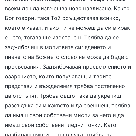
всеки ден да извършва ново навлизане. Както
Бог говори, така Той осъществява всичко,
което е казал, и ако ти не можеш да си в крак
с него, тогава ще изостанеш. Трябва да се
задълбочиш в молитвите си; яденето и
пиенето на Божието слово не може да бъде с
прекъсвания. Задълбочавай просветлението и
озарението, които получаваш, и твоите
представи и въжделения трябва постепенно
да отстъпят. Трябва също така да укрепиш
разсъдъка си и каквото и да срещнеш, трябва
да имаш свои собствени мисли за него и да
имаш свои собствени гледни точки. Като
разбираш някои неща в духа, трябва да