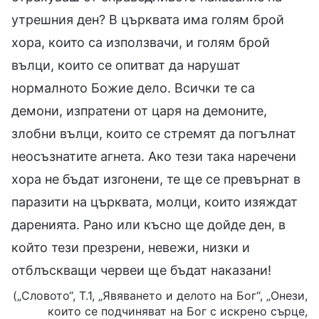
утрешния ден? В църквата има голям брой
хора, които са използвачи, и голям брой
вълци, които се опитват да нарушат
нормалното Божие дело. Всички те са
демони, изпратени от царя на демоните,
злобни вълци, които се стремят да погълнат
неосъзнатите агнета. Ако тези така наречени
хора не бъдат изгонени, те ще се превърнат в
паразити на църквата, молци, които изяждат
даренията. Рано или късно ще дойде ден, в
който тези презрени, невежи, низки и
отблъскващи червеи ще бъдат наказани!
(„Словото“, Т.1, „Явяването и делото на Бог“, „Онези,
които се подчиняват на Бог с искрено сърце,