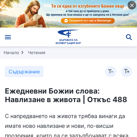
Начало
Четения
Съдържание
Ежедневни Божии слова:
Навлизане в живота | Откъс 488
С напредването на живота трябва винаги да
имате ново навлизане и нови, по-висши
прозрения, които да се задълбочават с всяка