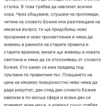
стъпка. В това трябва да навлязат всички
хора. Чрез общуване, слушане на проповеди,
четене на словото Божие или разглеждане на
някакъв въпрос ти ще придобиеш ново
прозрение и ново просветление и няма да
живееш в рамките на старите правила и
старите времена; винаги ще живееш в новата
светлина и няма да се отклоняваш от словото
Божие. Ето какво се има предвид под
тръгване по правилния път. Плащането на
цена на някакво повърхностно ниво няма да
даде резултат; ден след ден словото Божие
навлиза в по-висша сфера и всеки ден се
появяват нови неща, а човекът също трябва