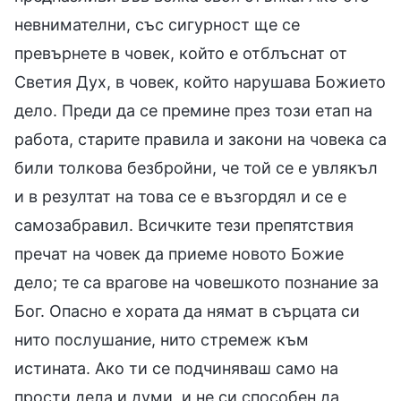
невнимателни, със сигурност ще се
превърнете в човек, който е отблъснат от
Светия Дух, в човек, който нарушава Божието
дело. Преди да се премине през този етап на
работа, старите правила и закони на човека са
били толкова безбройни, че той се е увлякъл
и в резултат на това се е възгордял и се е
самозабравил. Всичките тези препятствия
пречат на човек да приеме новото Божие
дело; те са врагове на човешкото познание за
Бог. Опасно е хората да нямат в сърцата си
нито послушание, нито стремеж към
истината. Ако ти се подчиняваш само на
прости дела и думи, и не си способен да