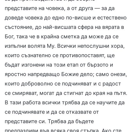
представите на човека, а от друга — за да
доведе човека до едно по-висше и естествено
състояние, до най-висшата сфера на вярата в
Бог, така че в крайна сметка да може да се
изпълни волята Му. Всички непослушни хора,
които съзнателно се противопоставят, ще
бъдат изгонени на този етап от бързото и
яростно напредващо Божие дело; само онези,
които доброволно се подчиняват и с радост
се смиряват, могат да стигнат до края на пътя.
В тази работа всички трябва да се научите да
се подчинявате и да се отказвате от
представите си. Трябва да бъдете
предпазливи във всяка своя стъпка. Ако сте