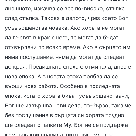
днешното, изкачва се все по-високо, стъпка
след стъпка. Такова е делото, чрез което Бог
усъвършенства човека. Ако хората не могат
да вървят в крак с него, те могат да бъдат
отхвърлени по всяко време. Ако в сърцето им
няма послушание, няма да могат да следват
до края. Предишната епоха е отминала; днес е
нова епоха. А в новата епоха трябва да се
върши нова работа. Особено в последната
епоха, когато хората биват усъвършенствани,
Бог ще извършва нови дела, по-бързо, така че
без послушание в сърцата си хората трудно
ще следват стъпките Му. Бог не се придържа
към никакви правила, нито пък смята за