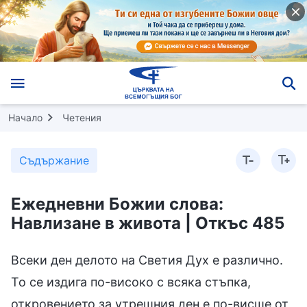
Начало
Четения
Съдържание
Ежедневни Божии слова:
Навлизане в живота | Откъс 485
Всеки ден делото на Светия Дух е различно.
То се издига по-високо с всяка стъпка,
откровението за утрешния ден е по-висше от