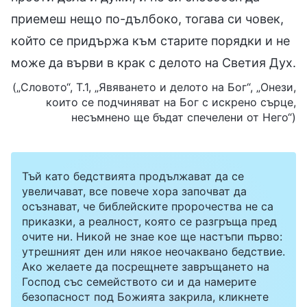
приемеш нещо по-дълбоко, тогава си човек,
който се придържа към старите порядки и не
може да върви в крак с делото на Светия Дух.
(„Словото“, Т.1, „Явяването и делото на Бог“, „Онези,
които се подчиняват на Бог с искрено сърце,
несъмнено ще бъдат спечелени от Него“)
Тъй като бедствията продължават да се
увеличават, все повече хора започват да
осъзнават, че библейските пророчества не са
приказки, а реалност, която се разгръща пред
очите ни. Никой не знае кое ще настъпи първо:
утрешният ден или някое неочаквано бедствие.
Ако желаете да посрещнете завръщането на
Господ със семейството си и да намерите
безопасност под Божията закрила, кликнете