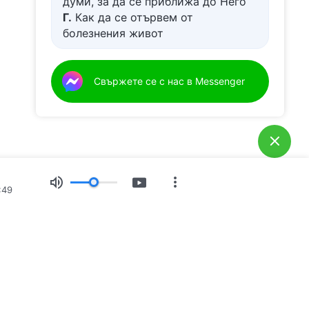
думи, за да се приближа до Него
Г.
Как да се отървем от
болезнения живот
Д.
Имам молба за молитва
Свържете се с нас в Messenger
:49
Свидетелства
Новини
За нас