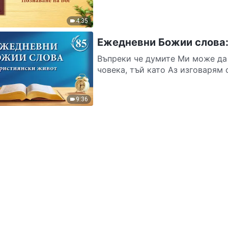
4:35
Ежедневни Божии слова: 
Въпреки че думите Ми може да 
човека, тъй като Аз изговарям с
9:36