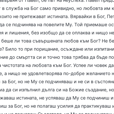
звървян от Павел, бе път на неуспеха. Павел пред
т в служба на Бог само привидно, но любовта им к
които не притежават истината. Вярвайки в Бог, П
 да се подчинява на повелите Му. Той приемаше о
ия и лишения, без изобщо да се оплаква и нищо н
не беше ли това съвършената любов към Бог? Не б
е? Било то при порицание, осъждане или изпитани
ие до смъртта си и точно това трябва да бъде по
 чистотата на любовта към Бог. Успее ли човек д
е, а нищо не удовлетворява по-добре желанието н
за Бог, но не Му се подчиняваш и не си в състоян
ма да си изпълнил дълга си на Божие създание, но
ежаваш истината, не успяваш да Му се подчиниш и
иш за Бог, но не полагаш усилия да практикуваш 