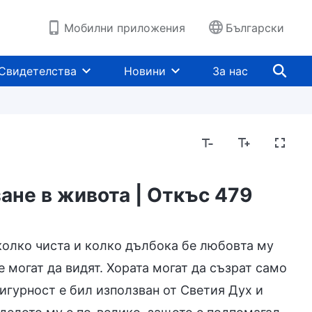
Мобилни приложения
Български
Свидетелства
Новини
За нас
ане в живота | Откъс 479
 колко чиста и колко дълбока бе любовта му
е могат да видят. Хората могат да съзрат само
сигурност е бил използван от Светия Дух и