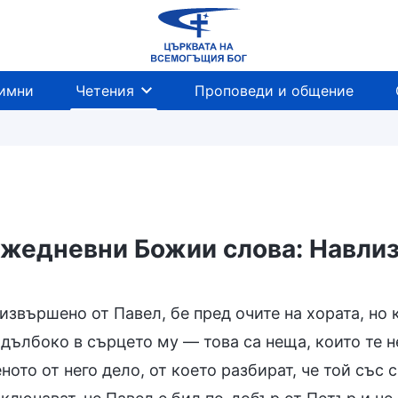
имни
Четения
Проповеди и общение
жедневни Божии слова: Навлиз
я и изход
извършено от Павел, бе пред очите на хората, но
дълбоко в сърцето му — това са неща, които те н
ото от него дело, от което разбират, че той със 