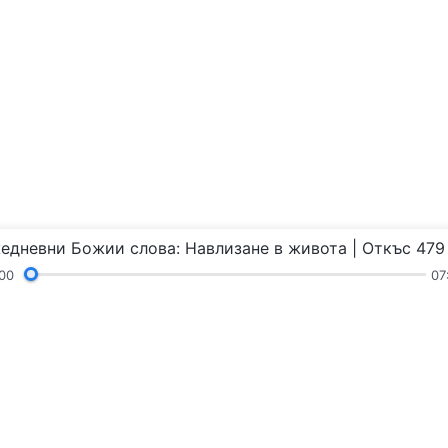
едневни Божии слова: Навлизане в живота | Откъс 479
00
07
Химни
Четения
Проповеди и общение