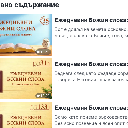
ано съдържание
Ежедневни Божии слова: 
Бог е дошъл на земята основно,
досег, е словото Божие, това, 
10:50
Ежедневни Божии слова: 
Веднага след като създаде хора
говори, а Неговият нрав започна
12:56
Ежедневни Божии слова: 
Само като приеме върховенство
Без ясно познание и ясен опит 