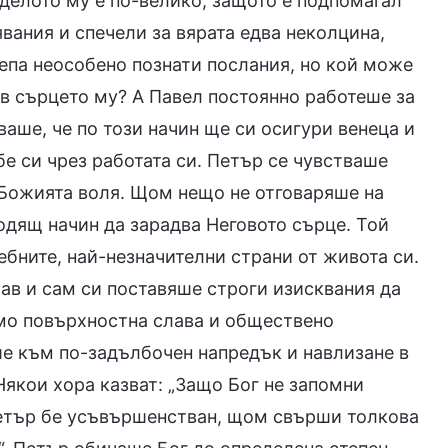
 делото му е по-велико, защото е подпомагал
вания и спечели за вярата едва неколцина,
шепа неособено познати послания, но кой може
в сърцето му? А Павел постоянно работеше за
аше, че по този начин ще си осигури венеца и
е си чрез работата си. Петър се чувстваше
а Божията воля. Щом нещо не отговаряше на
одящ начин да зарадва Неговото сърце. Той
ебните, най-незначителни страни от живота си.
ав и сам си поставяше строги изисквания да
амо повърхностна слава и обществено
ше към по-задълбочен напредък и навлизане в
Някои хора казват: „Защо Бог не запомни
Петър бе усъвършенстван, щом свърши толкова