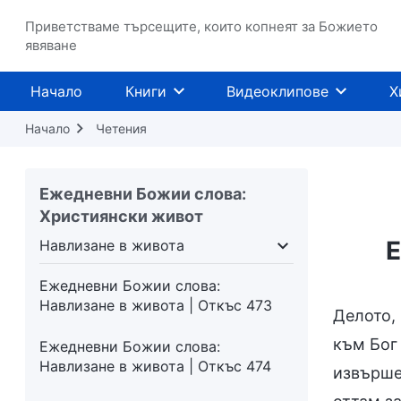
Навлизане в живота | Откъс 468
Приветстваме търсещите, които копнеят за Божието
Ежедневни Божии слова:
явяване
Навлизане в живота | Откъс 469
Начало
Книги
Видеоклипове
Х
Ежедневни Божии слова:
Навлизане в живота | Откъс 470
Начало
Четения
Ежедневни Божии слова:
Навлизане в живота | Откъс 471
Ежедневни Божии слова:
Християнски живот
Ежедневни Божии слова:
Навлизане в живота | Откъс 472
Е
Навлизане в живота
поквара
Навлизане в живота
Предназначени
Ежедневни Божии слова:
Навлизане в живота | Откъс 473
Делото, 
към Бог 
Ежедневни Божии слова:
Навлизане в живота | Откъс 474
извършен