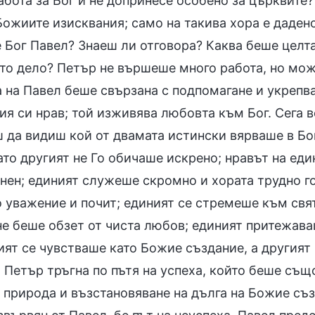
бота за Бог и не допринесе особено за църквите?
Божиите изисквания; само на такива хора е дадено
 Бог Павел? Знаеш ли отговора? Каква беше целта
то дело? Петър не вършеше много работа, но мо
а на Павел беше свързана с подпомагане и укрепв
ия си нрав; той изживява любовта към Бог. Сега 
 да видиш кой от двамата истински вярваше в Бог
ато другият не Го обичаше искрено; нравът на ед
нен; единият служеше скромно и хората трудно го
 уважение и почит; единият се стремеше към свят
 не беше обзет от чиста любов; единият притежав
ият се чувстваше като Божие създание, а другият
. Петър тръгна по пътя на успеха, който беше съ
 природа и възстановяване на дълга на Божие съ