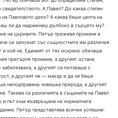
“. Петър обичаше Бог до определена степен,
 свидетелството. А Павел? До каква степен
 на Павловото дело? А каква беше целта на
жеш ли да надникнеш дълбоко в сърцето му?
ане на църквите. Петър преживя промени в
вече си запознат със същностните им различия
 и кой не. Единият от тях искрено обичаше
иния претърпя промени, а другият остана
 забелязваха, а другият се ползваше с
ост, а другият не — макар и да не беше
аше неподправена човешка природа, а другият
 не. Такива са различията в същините на Павел
що и път към възвръщане на нормалната
здание. Петър представлява всички успешни.