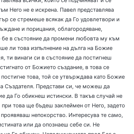
ставлява всички, които се подчиняват и се
ъм Него не е искрена. Павел представлява
етър се стремеше всякак да Го удовлетвори и
съждане и порицания, облагородяване,
е бе в състояние да промени любовта му към
еше ли това изпълнение на дълга на Божие
я, ти винаги си в състояние да постигнеш
стигнато от Божието създание, в това се
а постигне това, той се утвърждава като Божие
а Създателя. Представи си, че можеш да
ие да Го обикнеш истински. В такъв случай не
 при това ще бъдеш заклеймен от Него, задето
 проявяваш непокорство. Интересува те само,
истината или да опознаеш себе си. Не