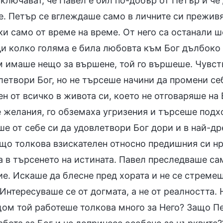
ключават, че Павел е бил по-добър от Петър и че
е. Петър се вглеждаше само в личните си преживя
ки само от време на време. От него са останали 
ди колко голяма е била любовта към Бог дълбоко 
м имаше нещо за вършене, той го вършеше. Чувств
етвори Бог, но не търсеше начини да промени себ
ен от всичко в живота си, което не отговаряше н
 желания, го обземаха угризения и търсеше подх
е от себе си да удовлетвори Бог дори и в най-др
що толкова взискателен относно предишния си нр
а в търсенето на истината. Павел преследваше с
ие. Искаше да блесне пред хората и не се стреме
Интересуваше се от догмата, а не от реалността. 
щом той работеше толкова много за Него? Защо 