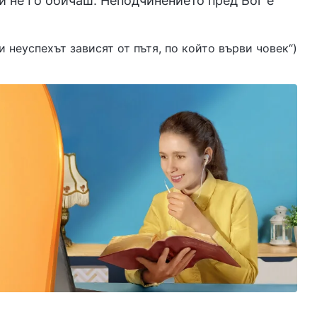
и не Го обичаш. Неподчинението пред Бог е
или неуспехът зависят от пътя, по който върви човек“)