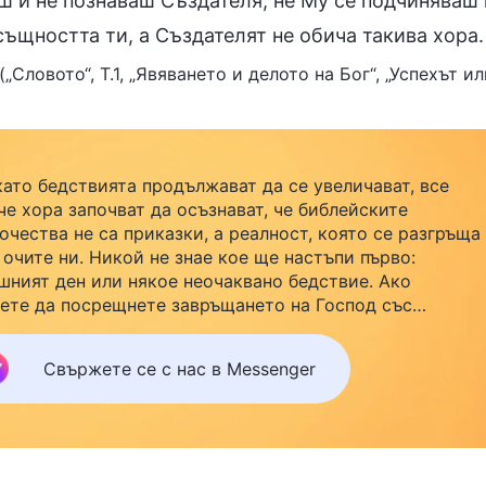
ш и не познаваш Създателя, не Му се подчиняваш 
същността ти, а Създателят не обича такива хора.
(„Словото“, Т.1, „Явяването и делото на Бог“, „Успехът 
като бедствията продължават да се увеличават, все
че хора започват да осъзнават, че библейските
очества не са приказки, а реалност, която се разгръща
 очите ни. Никой не знае кое ще настъпи първо:
шният ден или някое неочаквано бедствие. Ако
ете да посрещнете завръщането на Господ със
йството си и да намерите безопасност под Божията
ила, кликнете върху Messenger, за да се присъедините
Свържете се с нас в Messenger
нашата група за изучаване. Не чакайте до утре.