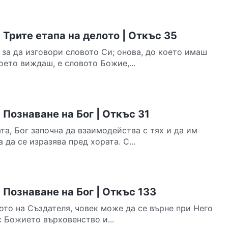
Трите етапа на делото | Откъс 35
 за да изговори словото Си; онова, до което имаш
което виждаш, е словото Божие,...
Познаване на Бог | Откъс 31
та, Бог започна да взаимодейства с тях и да им
 да се изразява пред хората. С...
Познаване на Бог | Откъс 133
то на Създателя, човек може да се върне при Него
с Божието върховенство и...