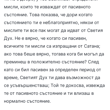
мисли, които те изваждат от пасивното
състояние. Това показва, че дори когато
състоянието ти е неблагоприятно, някои от
мислите ти все пак могат да идват от Светия
Дух. Не е вярно, че когато си пасивен,
всичките ти мисли са изпращани от Сатана;
ако това беше вярно, тогава кога би могъл да
преминеш в положително състояние? След
като си бил пасивен за определен период от
време, Светият Дух ти дава възможност да
се усъвършенстваш; Той те докосва, извежда
те от пасивното състояние и ти влизаш в
нормално състояние.