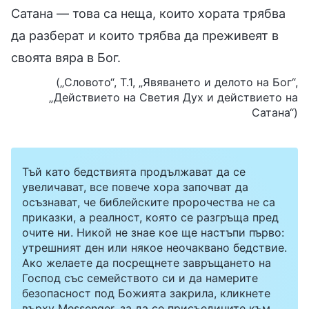
Сатана — това са неща, които хората трябва
да разберат и които трябва да преживеят в
своята вяра в Бог.
(„Словото“, Т.1, „Явяването и делото на Бог“,
„Действието на Светия Дух и действието на
Сатана“)
Тъй като бедствията продължават да се
увеличават, все повече хора започват да
осъзнават, че библейските пророчества не са
приказки, а реалност, която се разгръща пред
очите ни. Никой не знае кое ще настъпи първо:
утрешният ден или някое неочаквано бедствие.
Ако желаете да посрещнете завръщането на
Господ със семейството си и да намерите
безопасност под Божията закрила, кликнете
върху Messenger, за да се присъедините към