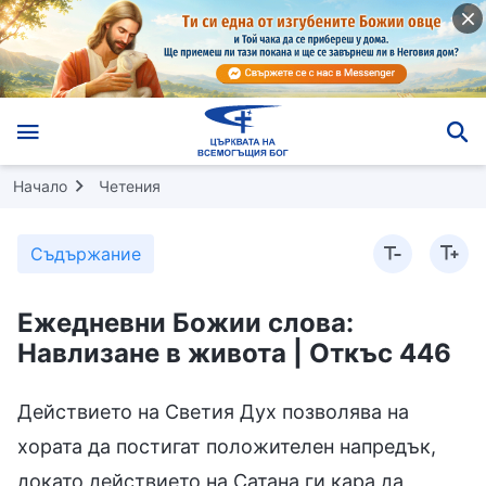
Начало
Четения
Съдържание
Ежедневни Божии слова:
Навлизане в живота | Откъс 446
Действието на Светия Дух позволява на
хората да постигат положителен напредък,
докато действието на Сатана ги кара да