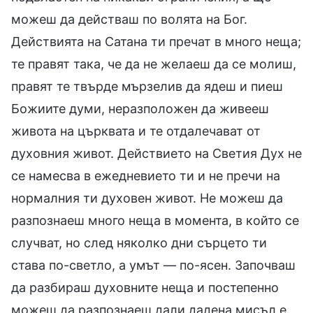
можеш да действаш по волята на Бог.
Действията на Сатана ти пречат в много неща;
те правят така, че да не желаеш да се молиш,
правят те твърде мързелив да ядеш и пиеш
Божиите думи, неразположен да живееш
живота на църквата и те отдалечават от
духовния живот. Действието на Светия Дух не
се намесва в ежедневието ти и не пречи на
нормалния ти духовен живот. Не можеш да
разпознаеш много неща в момента, в който се
случват, но след няколко дни сърцето ти
става по-светло, а умът — по-ясен. Започваш
да разбираш духовните неща и постепенно
можеш да разпознаеш дали дадена мисъл е