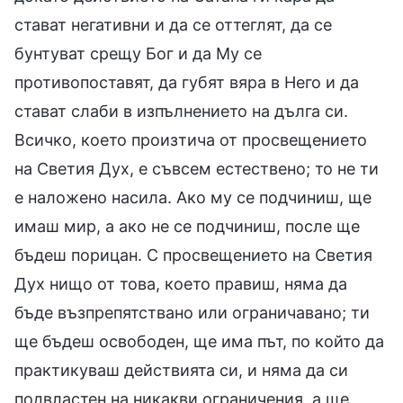
стават негативни и да се оттеглят, да се
бунтуват срещу Бог и да Му се
противопоставят, да губят вяра в Него и да
стават слаби в изпълнението на дълга си.
Всичко, което произтича от просвещението
на Светия Дух, е съвсем естествено; то не ти
е наложено насила. Ако му се подчиниш, ще
имаш мир, а ако не се подчиниш, после ще
бъдеш порицан. С просвещението на Светия
Дух нищо от това, което правиш, няма да
бъде възпрепятствано или ограничавано; ти
ще бъдеш освободен, ще има път, по който да
практикуваш действията си, и няма да си
подвластен на никакви ограничения, а ще