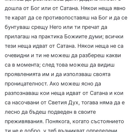
дошла от Бог или от Сатана. Някои неща явно
те карат да се противопоставяш на Бог и да се
бунтуваш срещу Него или ти пречат да
прилагаш на практика Божиите думи; всички
тези неща идват от Сатана. Някои неща не са
очевидни и ти не можеш да разбереш какви
са в момента; след това можеш да видиш
проявленията им и да използваш своята
проницателност. Ако можеш ясно да
разпознаваш кои неща идват от Сатана и кои
са насочвани от Светия Дух, тогава няма да е
лесно да бъдеш подведен в своите
преживявания. Понякога, когато състоянието
ти не е добро, у теб възникват определени