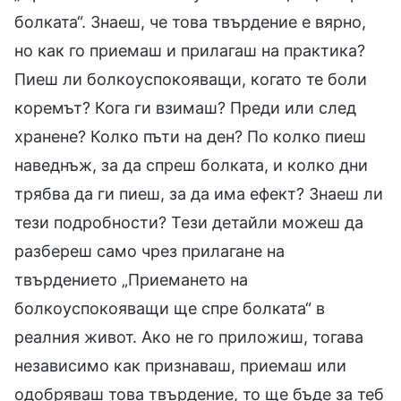
болката“. Знаеш, че това твърдение е вярно,
но как го приемаш и прилагаш на практика?
Пиеш ли болкоуспокояващи, когато те боли
коремът? Кога ги взимаш? Преди или след
хранене? Колко пъти на ден? По колко пиеш
наведнъж, за да спреш болката, и колко дни
трябва да ги пиеш, за да има ефект? Знаеш ли
тези подробности? Тези детайли можеш да
разбереш само чрез прилагане на
твърдението „Приемането на
болкоуспокояващи ще спре болката“ в
реалния живот. Ако не го приложиш, тогава
независимо как признаваш, приемаш или
одобряваш това твърдение, то ще бъде за теб