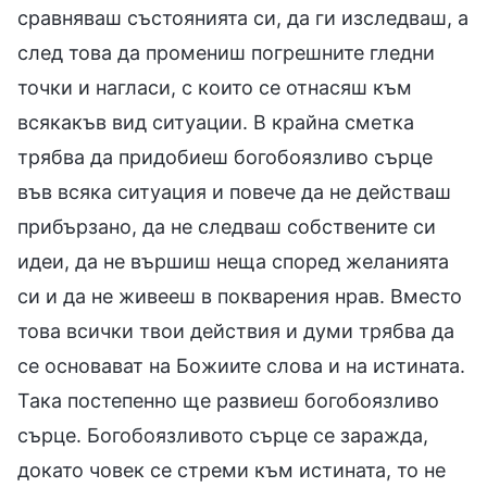
сравняваш състоянията си, да ги изследваш, а
след това да промениш погрешните гледни
точки и нагласи, с които се отнасяш към
всякакъв вид ситуации. В крайна сметка
трябва да придобиеш богобоязливо сърце
във всяка ситуация и повече да не действаш
прибързано, да не следваш собствените си
идеи, да не вършиш неща според желанията
си и да не живееш в покварения нрав. Вместо
това всички твои действия и думи трябва да
се основават на Божиите слова и на истината.
Така постепенно ще развиеш богобоязливо
сърце. Богобоязливото сърце се заражда,
докато човек се стреми към истината, то не