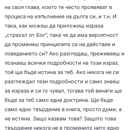
на своя глава, което те често проявяват в
процеса на изпълнение на дълга си, и т.н. И
така, как можеш да приложиш израза
„страхът от Бог“, така че да има вероятност
да промениш принципите си на действие и
поведението си? Ако разгледаш, преживееш и
познаеш всички подробности на този израз,
той ще бъде истина за теб. Ако никога не си
разглеждал тези подробности и само знаеш
за израза и си го чувал, тогава той винаги ще
бъде за теб само една доктрина. Ще бъде
само едно твърдение в книга, просто думи, а
не истина. Защо казвам това? Защото това
твърдение никога не е променило нито едно