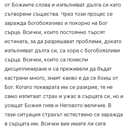
от Божиите слова и изпълняват дълга си като
сътворени същества. Чрез този процес се
заражда богобоязливо и покорно на Бог
сърце. Всички, които постоянно търсят
истината, за да разрешават проблеми, докато
изпълняват дълга си, са хора с богобоязливи
сърца. Всички, които са понесли
дисциплиниране и са преживели да бъдат
кастрени много, знаят какво е да се боиш от
Бог. Когато покварата им се разкрие, те не
само изпитват страх и ужас в сърцата си, но и
усещат Божия гняв и Неговото величие. В
тази ситуация страхът естествено се заражда
в сърцата им. Всички вие имате ли сега