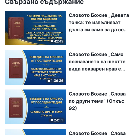
Свързано съдържание
Словото Божие „Девета
точка: те изпълняват
дълга си само за да се
отличат и да задоволят
42:43
собствените си
интереси и амбиции;
Словото Божие „Само
никога не се
познаването на шестте
съобразяват с
вида покварен нрав е
интересите на Божия
истинско себепознание“
дом и дори предават
1:36:36
Втора част
тези интереси, като ги
Словото Божие „Слова
разменят за лична слава
по други теми“ (Откъс
(трета част)“ Пети
92)
сегмент
24:11
Словото Божие „Слова