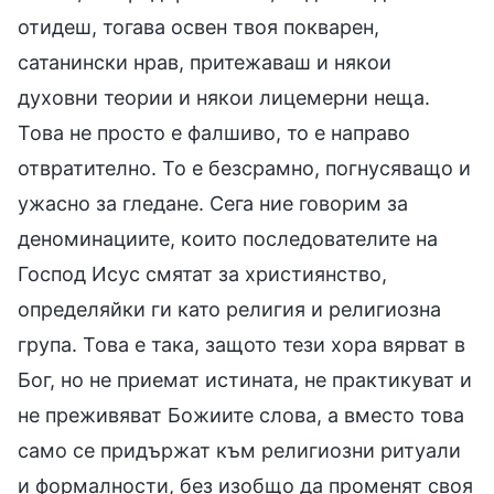
отидеш, тогава освен твоя покварен,
сатанински нрав, притежаваш и някои
духовни теории и някои лицемерни неща.
Това не просто е фалшиво, то е направо
отвратително. То е безсрамно, погнусяващо и
ужасно за гледане. Сега ние говорим за
деноминациите, които последователите на
Господ Исус смятат за християнство,
определяйки ги като религия и религиозна
група. Това е така, защото тези хора вярват в
Бог, но не приемат истината, не практикуват и
не преживяват Божиите слова, а вместо това
само се придържат към религиозни ритуали
и формалности, без изобщо да променят своя