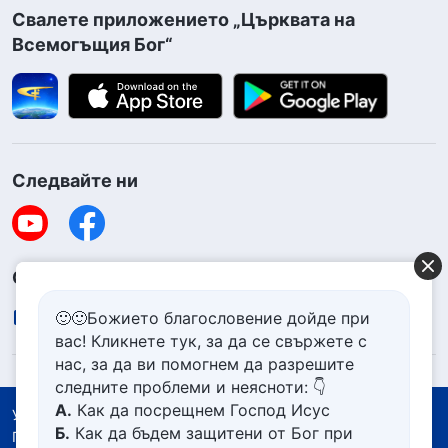
Свалете приложението „Църквата на
Всемогъщия Бог“
Следвайте ни
Свържете се с нас
contact.bg@godfootsteps.org
🙂🙂Божието благословение дойде при
вас! Кликнете тук, за да се свържете с
нас, за да ви помогнем да разрешите
следните проблеми и неясноти: 👇
А.
Как да посрещнем Господ Исус
Условия за ползване
Б.
Как да бъдем защитени от Бог при
Политика за поверителност