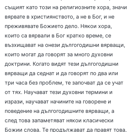
същият като този на религиозните хора, значи
вярвате в християнството, а не в Бог, и не
преживявате Божието дело. Някои хора,
които са вярвали в Бог кратко време, се
възхищават на онези дългогодишни вярващи,
които могат да говорят за много духовни
доктрини. Когато видят тези дългогодишни
вярващи да седнат и да говорят по два или
три часа без проблем, те започват да се учат
от тях. Научават тези духовни термини и
изрази, научават начините на говорене и
поведение на дългогодишните вярващи, а
след това запаметяват някои класически
Божии слова. Те продължават да правят това,