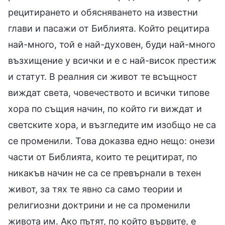
рецитирането и обясняването на известни
глави и пасажи от Библията. Който рецитира
най-много, той е най-духовен, буди най-много
възхищение у всички и е с най-висок престиж
и статут. В реалния си живот те всъщност
виждат света, човечеството и всички типове
хора по същия начин, по който ги виждат и
светските хора, и възгледите им изобщо не са
се променили. Това доказва едно нещо: онези
части от Библията, които те рецитират, по
никакъв начин не са се превърнали в техен
живот, за тях те явно са само теории и
религиозни доктрини и не са променили
живота им. Ако пътят, по който вървите, е