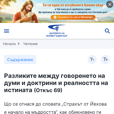
Начало
Четения
Съдържание
Разликите между говоренето на
думи и доктрини и реалността на
истината
(Откъс 69)
Що се отнася до словата „Страхът от Йехова
е начало на мъдростта“, как обикновено ги