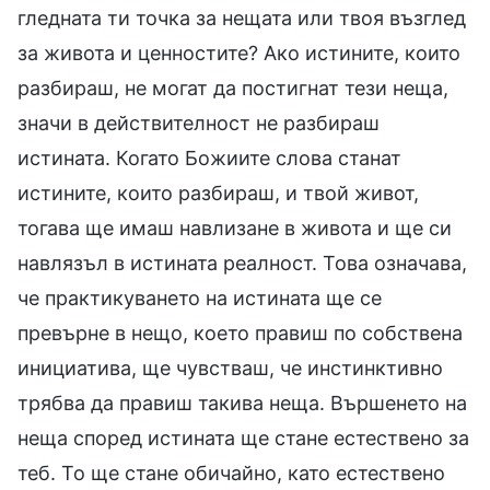
гледната ти точка за нещата или твоя възглед
за живота и ценностите? Ако истините, които
разбираш, не могат да постигнат тези неща,
значи в действителност не разбираш
истината. Когато Божиите слова станат
истините, които разбираш, и твой живот,
тогава ще имаш навлизане в живота и ще си
навлязъл в истината реалност. Това означава,
че практикуването на истината ще се
превърне в нещо, което правиш по собствена
инициатива, ще чувстваш, че инстинктивно
трябва да правиш такива неща. Вършенето на
неща според истината ще стане естествено за
теб. То ще стане обичайно, като естествено