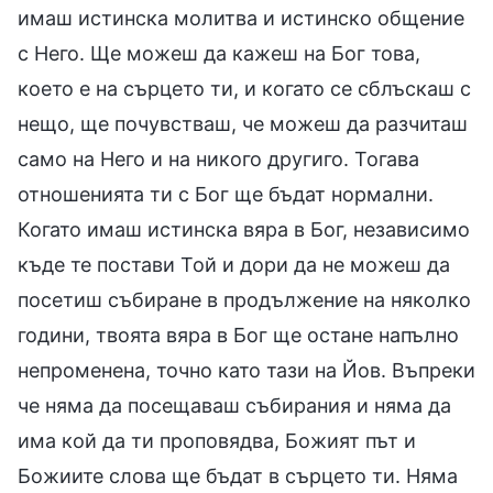
имаш истинска молитва и истинско общение
с Него. Ще можеш да кажеш на Бог това,
което е на сърцето ти, и когато се сблъскаш с
нещо, ще почувстваш, че можеш да разчиташ
само на Него и на никого другиго. Тогава
отношенията ти с Бог ще бъдат нормални.
Когато имаш истинска вяра в Бог, независимо
къде те постави Той и дори да не можеш да
посетиш събиране в продължение на няколко
години, твоята вяра в Бог ще остане напълно
непроменена, точно като тази на Йов. Въпреки
че няма да посещаваш събирания и няма да
има кой да ти проповядва, Божият път и
Божиите слова ще бъдат в сърцето ти. Няма