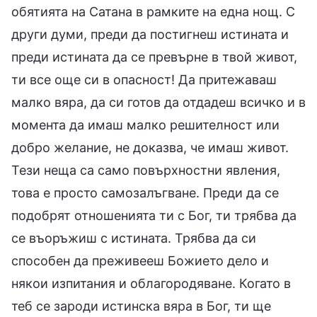
обятията на Сатана в рамките на една нощ. С
други думи, преди да постигнеш истината и
преди истината да се превърне в твой живот,
ти все още си в опасност! Да притежаваш
малко вяра, да си готов да отдадеш всичко и в
момента да имаш малко решителност или
добро желание, не доказва, че имаш живот.
Тези неща са само повърхностни явления,
това е просто самозалъгване. Преди да се
подобрят отношенията ти с Бог, ти трябва да
се въоръжиш с истината. Трябва да си
способен да преживееш Божието дело и
някои изпитания и облагородяване. Когато в
теб се зароди истинска вяра в Бог, ти ще