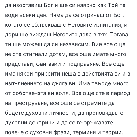
да изоставиш Бог и ще си наясно как Той те
води всеки ден. Няма да се отричаш от Бог,
когато се сблъскваш с Неговите изпитания, и
дори ще виждаш Неговите дела в тях. Тогава
ти ще можеш да си независим. Вие все още
не сте стигнали дотам, все още имате много
представи, фантазии и подправяне. Все още
има някои прикрити неща в действията ви и в
изпълнението на дълга ви. Има твърде много
от собствената ви воля. Все още сте в период
на преструване, все още се стремите да
бъдете духовни личности, да проповядвате
духовни доктрини и да се въоръжавате
повече с духовни фрази, термини и теории.