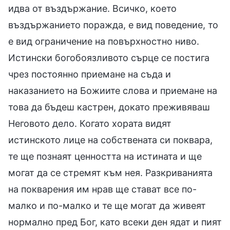
идва от въздържание. Всичко, което
въздържанието поражда, е вид поведение, то
е вид ограничение на повърхностно ниво.
Истински богобоязливото сърце се постига
чрез постоянно приемане на съда и
наказанието на Божиите слова и приемане на
това да бъдеш кастрен, докато преживяваш
Неговото дело. Когато хората видят
истинското лице на собствената си поквара,
те ще познаят ценността на истината и ще
могат да се стремят към нея. Разкриванията
на покварения им нрав ще стават все по-
малко и по-малко и те ще могат да живеят
нормално пред Бог, като всеки ден ядат и пият