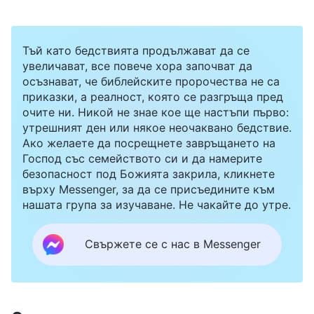
Тъй като бедствията продължават да се
увеличават, все повече хора започват да
осъзнават, че библейските пророчества не са
приказки, а реалност, която се разгръща пред
очите ни. Никой не знае кое ще настъпи първо:
утрешният ден или някое неочаквано бедствие.
Ако желаете да посрещнете завръщането на
Господ със семейството си и да намерите
безопасност под Божията закрила, кликнете
върху Messenger, за да се присъедините към
нашата група за изучаване. Не чакайте до утре.
Свържете се с нас в Messenger