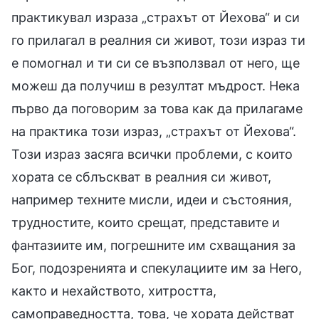
практикувал израза „страхът от Йехова“ и си
го прилагал в реалния си живот, този израз ти
е помогнал и ти си се възползвал от него, ще
можеш да получиш в резултат мъдрост. Нека
първо да поговорим за това как да прилагаме
на практика този израз, „страхът от Йехова“.
Този израз засяга всички проблеми, с които
хората се сблъскват в реалния си живот,
например техните мисли, идеи и състояния,
трудностите, които срещат, представите и
фантазиите им, погрешните им схващания за
Бог, подозренията и спекулациите им за Него,
както и нехайството, хитростта,
самоправедността, това, че хората действат