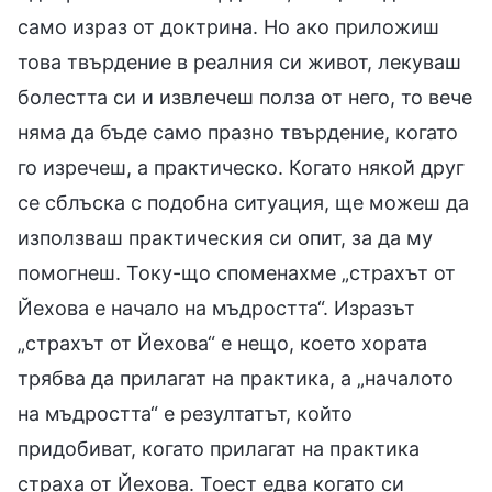
само израз от доктрина. Но ако приложиш
това твърдение в реалния си живот, лекуваш
болестта си и извлечеш полза от него, то вече
няма да бъде само празно твърдение, когато
го изречеш, а практическо. Когато някой друг
се сблъска с подобна ситуация, ще можеш да
използваш практическия си опит, за да му
помогнеш. Току-що споменахме „страхът от
Йехова е начало на мъдростта“. Изразът
„страхът от Йехова“ е нещо, което хората
трябва да прилагат на практика, а „началото
на мъдростта“ е резултатът, който
придобиват, когато прилагат на практика
страха от Йехова. Тоест едва когато си