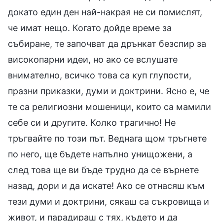
докато един ден най-накрая не си помислят,
че имат нещо. Когато дойде време за
събиране, те започват да дрънкат безспир за
високопарни идеи, но ако се вслушате
внимателно, всичко това са куп глупости,
празни приказки, думи и доктрини. Ясно е, че
те са религиозни мошеници, които са мамили
себе си и другите. Колко трагично! Не
тръгвайте по този път. Веднага щом тръгнете
по него, ще бъдете напълно унищожени, а
след това ще ви бъде трудно да се върнете
назад, дори и да искате! Ако се отнасяш към
тези думи и доктрини, сякаш са съкровища и
живот, и парадираш с тях, където и да