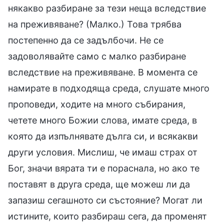
някакво разбиране за тези неща вследствие
на преживяване? (Малко.) Това трябва
постепенно да се задълбочи. Не се
задоволявайте само с малко разбиране
вследствие на преживяване. В момента се
намирате в подходяща среда, слушате много
проповеди, ходите на много събирания,
четете много Божии слова, имате среда, в
която да изпълнявате дълга си, и всякакви
други условия. Мислиш, че имаш страх от
Бог, значи вярата ти е пораснала, но ако те
поставят в друга среда, ще можеш ли да
запазиш сегашното си състояние? Могат ли
истините, които разбираш сега, да променят