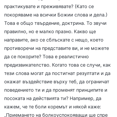
практикувате и преживявате? (Като се
покоряваме на всички Божии слова и дела.)
Това е общо твърдение, доктрина. То звучи
правилно, но е малко празно. Какво ще
направите, ако се сблъскате с нещо, което
противоречи на представите ви, и не можете
да се покорите? Това е реалистично
предизвикателство. Когато това се случи, как
тези слова могат да постигнат резултати и да
окажат въздействие върху теб, да ограничат
поведението ти и да променят принципите и
посоката на действията ти? Например, да
кажем, че те боли коремът и някой каже:
„Приемането на болкоуспокояващи ще спре