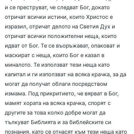
и се преструват, че следват Бог, докато
отричат всички истини, които Христос е
изразил, отричат делото на Светия Дух и
отричат всички положителни неща, които
идват от Бог. Те се въоръжават, опаковат и
маскират с неща, които Бог е казал в
миналото. Те използват тези неща като
капитал и ги използват на всяка крачка, за да
могат да получат облаги посредством
измама. Под прикритието, че вярват в Бог,
мамят хората на всяка крачка, спорят с
другите за това колко добре могат да
тълкуват Библията и за библейските си
познания, като се отнасят към тези неща като