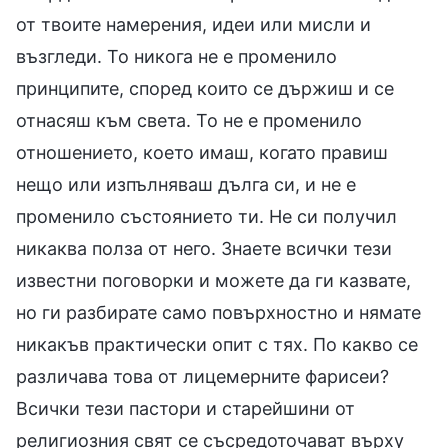
от твоите намерения, идеи или мисли и
възгледи. То никога не е променило
принципите, според които се държиш и се
отнасяш към света. То не е променило
отношението, което имаш, когато правиш
нещо или изпълняваш дълга си, и не е
променило състоянието ти. Не си получил
никаква полза от него. Знаете всички тези
известни поговорки и можете да ги казвате,
но ги разбирате само повърхностно и нямате
никакъв практически опит с тях. По какво се
различава това от лицемерните фарисеи?
Всички тези пастори и старейшини от
религиозния свят се съсредоточават върху