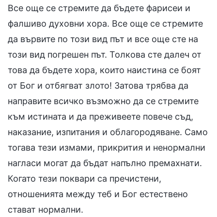
Все още се стремите да бъдете фарисеи и
фалшиво духовни хора. Все още се стремите
да вървите по този вид път и все още сте на
този вид погрешен път. Толкова сте далеч от
това да бъдете хора, които наистина се боят
от Бог и отбягват злото! Затова трябва да
направите всичко възможно да се стремите
към истината и да преживеете повече съд,
наказание, изпитания и облагородяване. Само
тогава тези измами, прикрития и ненормални
нагласи могат да бъдат напълно премахнати.
Когато тези поквари са пречистени,
отношенията между теб и Бог естествено
стават нормални.