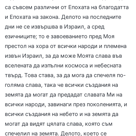
са съвсем различни от Епохата на благодатта
и Епохата на закона. Делото на последните
дни не се извършва в Израил, а сред
езичниците; то е завоеванието пред Моя
престол на хора от всички народи и племена
извън Израил, за да може Моята слава във
вселената да изпълни космоса и небесната
твърд. Това става, за да мога да спечеля по-
голяма слава, така че всички създания на
земята да могат да предадат славата Ми на
всички народи, завинаги през поколенията, и
всички създания на небето и на земята да
могат да видят цялата слава, която съм
спечелил на земята. Делото, което се