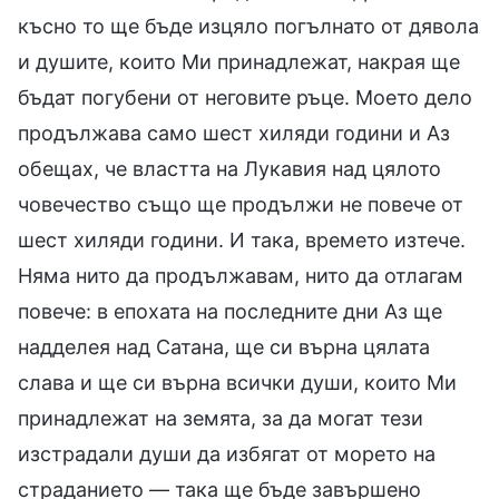
късно то ще бъде изцяло погълнато от дявола
и душите, които Ми принадлежат, накрая ще
бъдат погубени от неговите ръце. Моето дело
продължава само шест хиляди години и Аз
обещах, че властта на Лукавия над цялото
човечество също ще продължи не повече от
шест хиляди години. И така, времето изтече.
Няма нито да продължавам, нито да отлагам
повече: в епохата на последните дни Аз ще
надделея над Сатана, ще си върна цялата
слава и ще си върна всички души, които Ми
принадлежат на земята, за да могат тези
изстрадали души да избягат от морето на
страданието — така ще бъде завършено