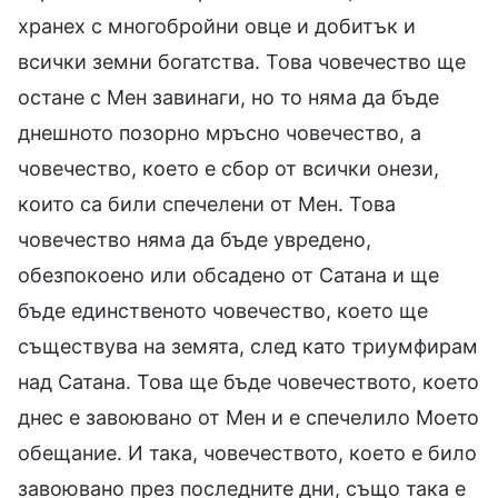
хранех с многобройни овце и добитък и
всички земни богатства. Това човечество ще
остане с Мен завинаги, но то няма да бъде
днешното позорно мръсно човечество, а
човечество, което е сбор от всички онези,
които са били спечелени от Мен. Това
човечество няма да бъде увредено,
обезпокоено или обсадено от Сатана и ще
бъде единственото човечество, което ще
съществува на земята, след като триумфирам
над Сатана. Това ще бъде човечеството, което
днес е завоювано от Мен и е спечелило Моето
обещание. И така, човечеството, което е било
завоювано през последните дни, също така е