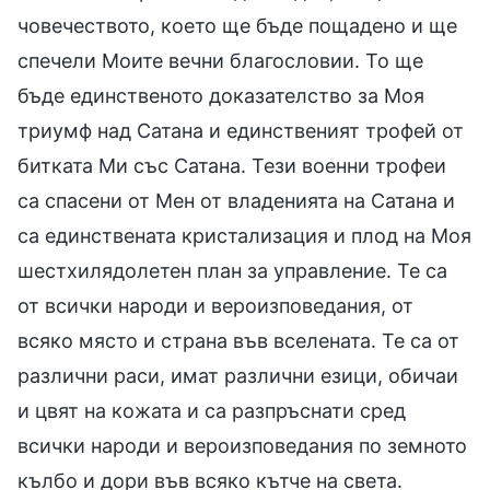
човечеството, което ще бъде пощадено и ще
спечели Моите вечни благословии. То ще
бъде единственото доказателство за Моя
триумф над Сатана и единственият трофей от
битката Ми със Сатана. Тези военни трофеи
са спасени от Мен от владенията на Сатана и
са единствената кристализация и плод на Моя
шестхилядолетен план за управление. Те са
от всички народи и вероизповедания, от
всяко място и страна във вселената. Те са от
различни раси, имат различни езици, обичаи
и цвят на кожата и са разпръснати сред
всички народи и вероизповедания по земното
кълбо и дори във всяко кътче на света.