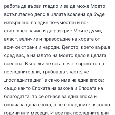
работа да върви гладко и за да може Моето
встъпително дело в цялата вселена да бъде
извършено по един по-уместен и по-
съвършен начин и да разкрие Моите думи,
власт, величие и правосъдие на хората от
всички страни и народи. Делото, което върша
сред вас, е началото на Моето дело в цялата
вселена. Въпреки че сега вече е времето на
последните дни, трябва да знаете, че
„последните дни“ е само име на една епоха;
също както Епохата на закона и Епохата на
благодатта, то се отнася за една епоха и
означава цяла епоха, а не последните няколко
години или месеци. И все пак последните дни