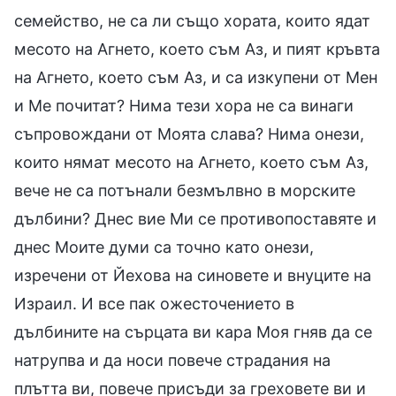
семейство, не са ли също хората, които ядат
месото на Агнето, което съм Аз, и пият кръвта
на Агнето, което съм Аз, и са изкупени от Мен
и Ме почитат? Нима тези хора не са винаги
съпровождани от Моята слава? Нима онези,
които нямат месото на Агнето, което съм Аз,
вече не са потънали безмълвно в морските
дълбини? Днес вие Ми се противопоставяте и
днес Моите думи са точно като онези,
изречени от Йехова на синовете и внуците на
Израил. И все пак ожесточението в
дълбините на сърцата ви кара Моя гняв да се
натрупва и да носи повече страдания на
плътта ви, повече присъди за греховете ви и