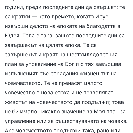
години, преди последните дни да свършат; те
са кратки — като времето, когато Исус
извърши делото на епохата на благодатта в
Юдея. Това е така, защото последните дни са
завършекът на цялата епоха. Те са
завършекът и краят на шестхилядолетния
план за управление на Бог и с тях завършва
изпълненият със страдания жизнен път на
човечеството. Те не пренасят цялото
човечество в нова епоха и не позволяват
животът на човечеството да продължи; това
не би имало никакво значение за Моя план за
управление или за съществуването на човека.
Ако човечеството продължи така, рано или