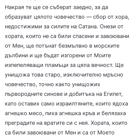
Накрая те ще се съберат заедно, за да
образуват цялото човечество — сбор от хора,
недостижими за силите на Сатана. Онези от
хората, които не са били спасени и завоювани
от Мен, ще потънат безмълвно в морските
дълбини и ще бъдат изгорени от Моите
изпепеляващи пламъци за цяла вечност. Ще
унищожа това старо, изключително мръсно
човечество, точно както унищожих
първородните синове и добитъка на Египет,
като оставих само израилтяните, които ядоха
агнешко месо, пиха агнешка кръв и белязаха
преградите на вратите си с нея. Хората, които
са били завоювани от Мен и са от Моето