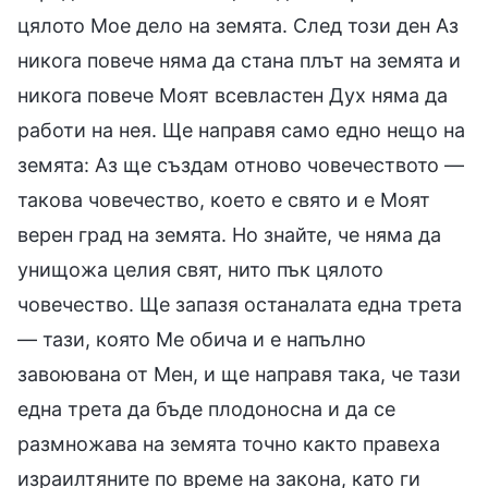
цялото Мое дело на земята. След този ден Аз
никога повече няма да стана плът на земята и
никога повече Моят всевластен Дух няма да
работи на нея. Ще направя само едно нещо на
земята: Аз ще създам отново човечеството —
такова човечество, което е свято и е Моят
верен град на земята. Но знайте, че няма да
унищожа целия свят, нито пък цялото
човечество. Ще запазя останалата една трета
— тази, която Ме обича и е напълно
завоювана от Мен, и ще направя така, че тази
една трета да бъде плодоносна и да се
размножава на земята точно както правеха
израилтяните по време на закона, като ги