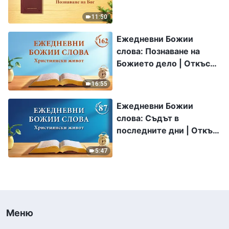
11:50
Ежедневни Божии
слова: Познаване на
Божието дело | Откъс
162
16:55
Ежедневни Божии
слова: Съдът в
последните дни | Откъс
87
5:47
Меню