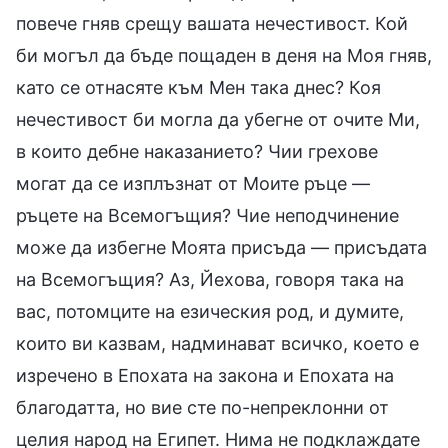
повече гняв срещу вашата нечестивост. Кой
би могъл да бъде пощаден в деня на Моя гняв,
като се отнасяте към Мен така днес? Коя
нечестивост би могла да убегне от очите Ми,
в които дебне наказанието? Чии грехове
могат да се изплъзнат от Моите ръце —
ръцете на Всемогъщия? Чие неподчинение
може да избегне Моята присъда — присъдата
на Всемогъщия? Аз, Йехова, говоря така на
вас, потомците на езическия род, и думите,
които ви казвам, надминават всичко, което е
изречено в Епохата на закона и Епохата на
благодатта, но вие сте по-непреклонни от
целия народ на Египет. Нима не подклаждате