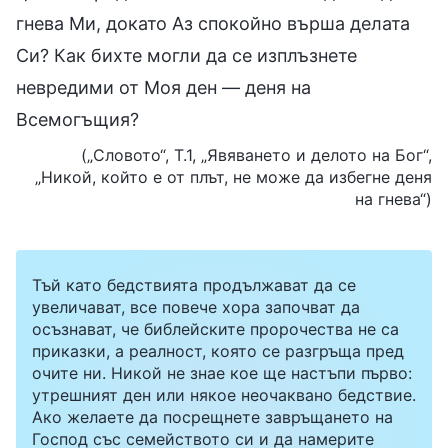
гнева Ми, докато Аз спокойно върша делата
Си? Как бихте могли да се изплъзнете
невредими от Моя ден — деня на
Всемогъщия?
(„Словото“, Т.1, „Явяването и делото на Бог“,
„Никой, който е от плът, не може да избегне деня
на гнева“)
Тъй като бедствията продължават да се
увеличават, все повече хора започват да
осъзнават, че библейските пророчества не са
приказки, а реалност, която се разгръща пред
очите ни. Никой не знае кое ще настъпи първо:
утрешният ден или някое неочаквано бедствие.
Ако желаете да посрещнете завръщането на
Господ със семейството си и да намерите