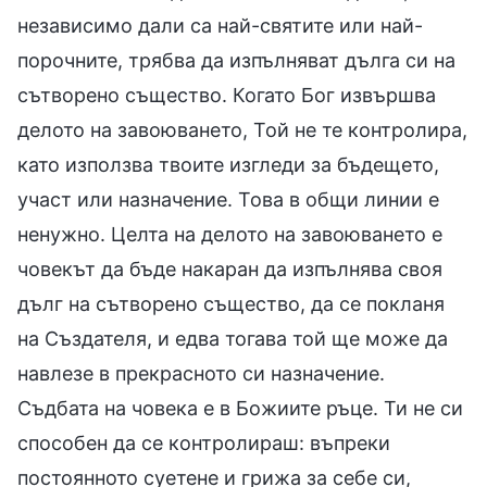
независимо дали са най-святите или най-
порочните, трябва да изпълняват дълга си на
сътворено същество. Когато Бог извършва
делото на завоюването, Той не те контролира,
като използва твоите изгледи за бъдещето,
участ или назначение. Това в общи линии е
ненужно. Целта на делото на завоюването е
човекът да бъде накаран да изпълнява своя
дълг на сътворено същество, да се покланя
на Създателя, и едва тогава той ще може да
навлезе в прекрасното си назначение.
Съдбата на човека е в Божиите ръце. Ти не си
способен да се контролираш: въпреки
постоянното суетене и грижа за себе си,