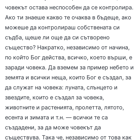
човекът остава неспособен да се контролира.
Ако ти знаеше какво те очаква в бъдеще, ако
можеше да контролираш собствената си
съдба, щеше ли още да си сътворено
същество? Накратко, независимо от начина,
по който Бог действа, всичко, което върши, е
заради човека. Да вземем за пример небето и
земята и всички неща, които Бог е създал, за
да служат на човека: луната, слънцето и
звездите, които е създал за човека,
животните и растенията, пролетта, лятото,
есента и зимата и т.н. — всички те са
създадени, за да може човекът да
съществува. Така че, независимо от това как