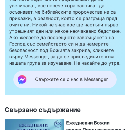
увеличават, все повече хора започват да
осъзнават, че библейските пророчества не са
приказки, а реалност, която се разгръща пред
очите ни. Никой не знае кое ще настъпи първо:
утрешният ден или някое неочаквано бедствие.
Ако желаете да посрещнете завръщането на
Господ със семейството си и да намерите
безопасност под Божията закрила, кликнете
върху Messenger, за да се присъедините към
нашата група за изучаване. Не чакайте до утре.
Свържете се с нас в Messenger
Свързано съдържание
Ежедневни Божии
слова: Предназначения и