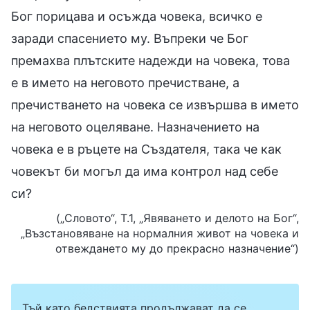
Бог порицава и осъжда човека, всичко е
заради спасението му. Въпреки че Бог
премахва плътските надежди на човека, това
е в името на неговото пречистване, а
пречистването на човека се извършва в името
на неговото оцеляване. Назначението на
човека е в ръцете на Създателя, така че как
човекът би могъл да има контрол над себе
си?
(„Словото“, Т.1, „Явяването и делото на Бог“,
„Възстановяване на нормалния живот на човека и
отвеждането му до прекрасно назначение“)
Тъй като бедствията продължават да се