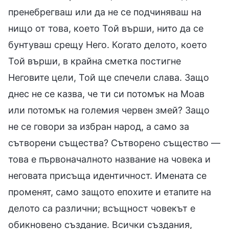
пренебрегваш или да не се подчиняваш на
нищо от това, което Той върши, нито да се
бунтуваш срещу Него. Когато делото, което
Той върши, в крайна сметка постигне
Неговите цели, Той ще спечели слава. Защо
днес не се казва, че ти си потомък на Моав
или потомък на големия червен змей? Защо
не се говори за избран народ, а само за
сътворени същества? Сътворено същество —
това е първоначалното название на човека и
неговата присъща идентичност. Имената се
променят, само защото епохите и етапите на
делото са различни; всъщност човекът е
обикновено създание. Всички създания,