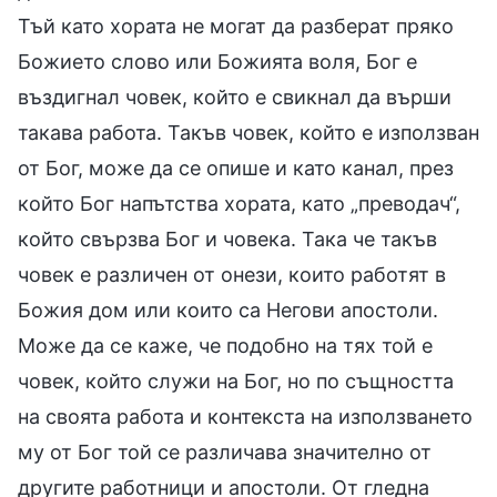
Тъй като хората не могат да разберат пряко
Божието слово или Божията воля, Бог е
въздигнал човек, който е свикнал да върши
такава работа. Такъв човек, който е използван
от Бог, може да се опише и като канал, през
който Бог напътства хората, като „преводач“,
който свързва Бог и човека. Така че такъв
човек е различен от онези, които работят в
Божия дом или които са Негови апостоли.
Може да се каже, че подобно на тях той е
човек, който служи на Бог, но по същността
на своята работа и контекста на използването
му от Бог той се различава значително от
другите работници и апостоли. От гледна