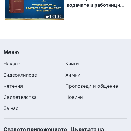
водачите и работниците
(17)“ Трети сегмент
1:01:39
Меню
Начало
Книги
Видеоклипове
Химни
Четения
Проповеди и общение
Свидетелства
Новини
За нас
Свалете приложението „Църквата на