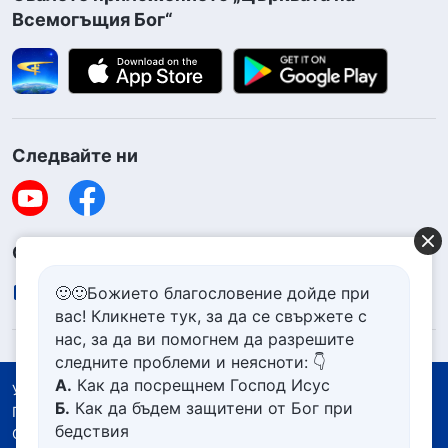
Всемогъщия Бог“
Следвайте ни
Свържете се с нас
contact.bg@godfootsteps.org
🙂🙂Божието благословение дойде при
вас! Кликнете тук, за да се свържете с
нас, за да ви помогнем да разрешите
следните проблеми и неясноти: 👇
А.
Как да посрещнем Господ Исус
Условия за ползване
Б.
Как да бъдем защитени от Бог при
Политика за поверителност
бедствия
Със съдействието на