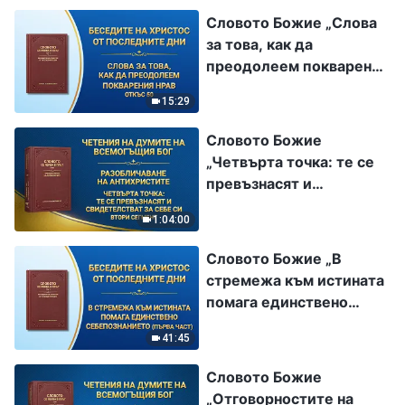
Словото Божие „Слова
за това, как да
преодолеем покварения
нрав“ (Откъс 50)
15:29
Словото Божие
„Четвърта точка: те се
превъзнасят и
свидетелстват за себе
1:04:00
си“ Втори сегмент
Словото Божие „В
стремежа към истината
помага единствено
себепознанието“ Първа
41:45
част
Словото Божие
„Отговорностите на