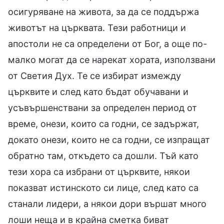
осигуряване на живота, за да се поддържа
животът на църквата. Тези работници и
апостоли не са определени от Бог, а още по-
малко могат да се нарекат хората, използвани
от Светия Дух. Те се избират измежду
църквите и след като бъдат обучавани и
усъвършенствани за определен период от
време, онези, които са годни, се задържат,
докато онези, които не са годни, се изпращат
обратно там, откъдето са дошли. Тъй като
тези хора са избрани от църквите, някои
показват истинското си лице, след като са
станали лидери, а някои дори вършат много
лоши неща и в крайна сметка биват