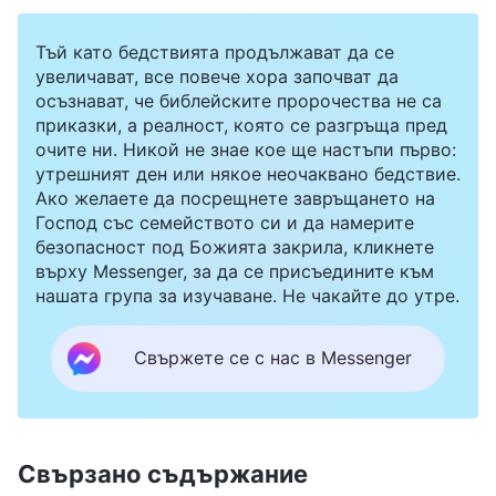
Тъй като бедствията продължават да се
увеличават, все повече хора започват да
осъзнават, че библейските пророчества не са
приказки, а реалност, която се разгръща пред
очите ни. Никой не знае кое ще настъпи първо:
утрешният ден или някое неочаквано бедствие.
Ако желаете да посрещнете завръщането на
Господ със семейството си и да намерите
безопасност под Божията закрила, кликнете
върху Messenger, за да се присъедините към
нашата група за изучаване. Не чакайте до утре.
Свържете се с нас в Messenger
Свързано съдържание