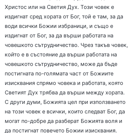
Христос или на Светия Дух. Този човек е
издигнат сред хората от Бог, той е там, за да
води всички Божии избраници, и също е
издигнат от Бог, за да върши работата на
човешкото сътрудничество. Чрез такъв човек,
който е в състояние да върши работата на
човешкото сътрудничество, може да бъде
постигната по-голямата част от Божиите
изисквания спрямо човека и работата, която
Светият Дух трябва да върши между хората.
С други думи, Божията цел при използването
на този човек е всички, които следват Бог, да
могат по-добре да разберат Божията воля и
да постигнат повечето Божии изисквания.