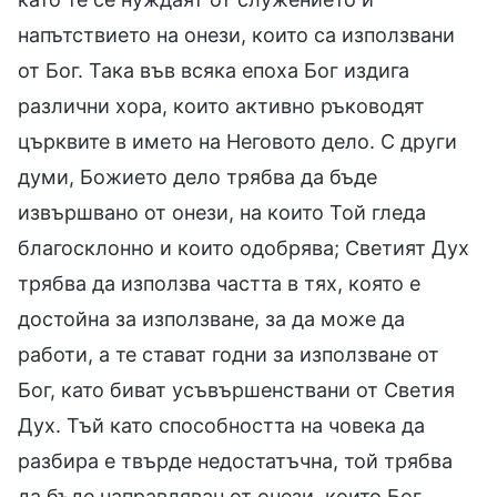
напътствието на онези, които са използвани
от Бог. Така във всяка епоха Бог издига
различни хора, които активно ръководят
църквите в името на Неговото дело. С други
думи, Божието дело трябва да бъде
извършвано от онези, на които Той гледа
благосклонно и които одобрява; Светият Дух
трябва да използва частта в тях, която е
достойна за използване, за да може да
работи, а те стават годни за използване от
Бог, като биват усъвършенствани от Светия
Дух. Тъй като способността на човека да
разбира е твърде недостатъчна, той трябва
да бъде направляван от онези, които Бог