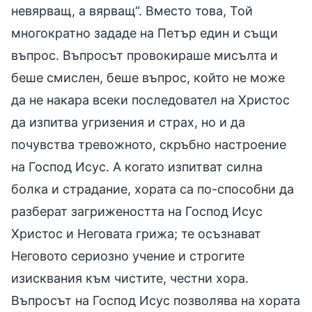
невярващ, а вярващ“. Вместо това, Той
многократно зададе на Петър един и същи
въпрос. Въпросът провокираше мисълта и
беше смислен, беше въпрос, който не може
да не накара всеки последовател на Христос
да изпитва угризения и страх, но и да
почувства тревожното, скръбно настроение
на Господ Исус. А когато изпитват силна
болка и страдание, хората са по-способни да
разберат загрижеността на Господ Исус
Христос и Неговата грижа; те осъзнават
Неговото сериозно учение и строгите
изисквания към чистите, честни хора.
Въпросът на Господ Исус позволява на хората