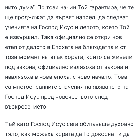
нито дума“. По този начин Той гарантира, че те
ще продължат да вървят напред, да следват
ученията на Господ Исус и делото, което Той
е извършил. Така официално се откри нов
етап от делото в Епохата на благодатта и от
този момент нататък хората, които са живели
под закона, официално излязоха от закона и
навлязоха в нова епоха, с ново начало. Това
са многостранните значения на явяването на
Господ Исус пред човечеството след
възкресението.
Тъй като Господ Исус сега обитаваше духовно
тяло, как можеха хората да Го докоснат и да