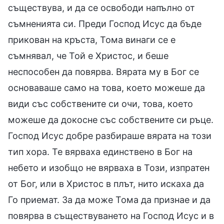
съществува, и да се освободи напълно от
съмненията си. Преди Господ Исус да бъде
прикован на кръста, Тома винаги се е
съмнявал, че Той е Христос, и беше
неспособен да повярва. Вярата му в Бог се
основаваше само на това, което можеше да
види със собствените си очи, това, което
можеше да докосне със собствените си ръце.
Господ Исус добре разбираше вярата на този
тип хора. Те вярваха единствено в Бог на
небето и изобщо не вярваха в Този, изпратен
от Бог, или в Христос в плът, нито искаха да
Го приемат. За да може Тома да признае и да
повярва в съществуването на Господ Исус и в