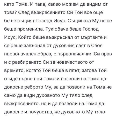
като Тома. И така, какво можем да видим от
това? След възкресението Си Той все още
беше същият Господ Исус. Същината Му не се
беше променила. Тук обаче беше Господ
Исус, Който беше възкръснал от мъртвите и
се беше завърнал от духовния свят в Своя
първоначален образ, с първоначалния Си нрав
и с разбирането Си за човечеството от
времето, когато Той беше в плът, затова Той
отиде първо при Тома и позволи на Тома да
докосне реброто Му, за да позволи на Тома не
само да види духовното Му тяло след
възкресението, но и да позволи на Тома да
докосне и почувства, че духовното Му тяло