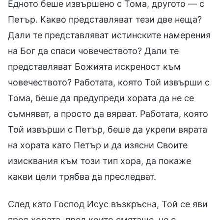
Едното беше извършено с Тома, другото — с
Петър. Какво представляват тези две неща?
Дали те представляват истинските намерения
на Бог да спаси човечеството? Дали те
представляват Божията искреност към
човечеството? Работата, която Той извърши с
Тома, беше да предупреди хората да не се
съмняват, а просто да вярват. Работата, която
Той извърши с Петър, беше да укрепи вярата
на хората като Петър и да изясни Своите
изисквания към този тип хора, да покаже
какви цели трябва да преследват.
След като Господ Исус възкръсна, Той се яви
пред хората, пред които смяташе, че е