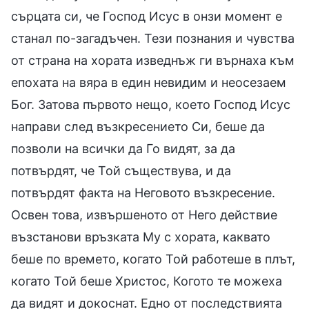
сърцата си, че Господ Исус в онзи момент е
станал по-загадъчен. Тези познания и чувства
от страна на хората изведнъж ги върнаха към
епохата на вяра в един невидим и неосезаем
Бог. Затова първото нещо, което Господ Исус
направи след възкресението Си, беше да
позволи на всички да Го видят, за да
потвърдят, че Той съществува, и да
потвърдят факта на Неговото възкресение.
Освен това, извършеното от Него действие
възстанови връзката Му с хората, каквато
беше по времето, когато Той работеше в плът,
когато Той беше Христос, Когото те можеха
да видят и докоснат. Едно от последствията