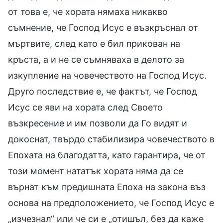
от това е, че хората нямаха никакво
съмнение, че Господ Исус е възкръснал от
мъртвите, след като е бил прикован на
кръста, а и не се съмняваха в делото за
изкупление на човечеството на Господ Исус.
Друго последствие е, че фактът, че Господ
Исус се яви на хората след Своето
възкресение и им позволи да Го видят и
докоснат, твърдо стабилизира човечеството в
Епохата на благодатта, като гарантира, че от
този момент нататък хората няма да се
върнат към предишната Епоха на закона въз
основа на предположението, че Господ Исус е
„изчезнал“ или че си е „отишъл, без да каже