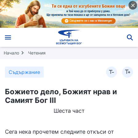
Начало
Четения
Съдържание
Божието дело, Божият нрав и
Самият Бог III
Шеста част
Сега нека прочетем следните откъси от