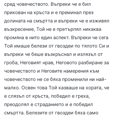
сред човечеството. Въпреки че е бил
прикован на кръста и е преминал през
долината на смъртта и въпреки че е изживял
възкресение, Той не е претърпял никаква
промяна в нито един аспект. Въпреки че сега
Той имаше белези от гвоздеи по тялото Си и
въпреки че беше възкръснал и излязъл от
гроба, Неговият нрав, Неговото разбиране за
човечеството и Неговите намерения към
човечеството не се бяха променили ни най-
малко. Освен това Той казваше на хората, че
е слязъл от кръста, победил е греха,
преодолял е страданието и е победил
смъртта. Белезите от гвоздеи бяха само