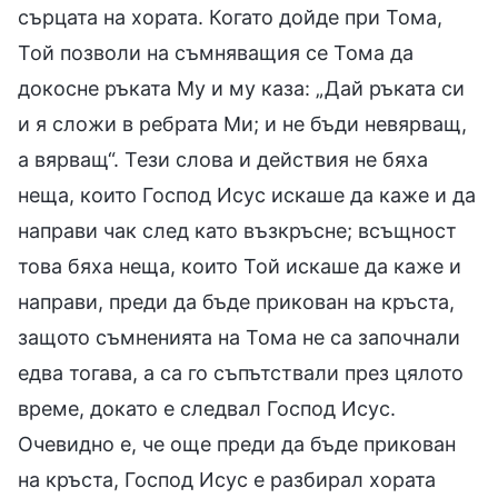
сърцата на хората. Когато дойде при Тома,
Той позволи на съмняващия се Тома да
докосне ръката Му и му каза: „Дай ръката си
и я сложи в ребрата Ми; и не бъди невярващ,
а вярващ“. Тези слова и действия не бяха
неща, които Господ Исус искаше да каже и да
направи чак след като възкръсне; всъщност
това бяха неща, които Той искаше да каже и
направи, преди да бъде прикован на кръста,
защото съмненията на Тома не са започнали
едва тогава, а са го съпътствали през цялото
време, докато е следвал Господ Исус.
Очевидно е, че още преди да бъде прикован
на кръста, Господ Исус е разбирал хората