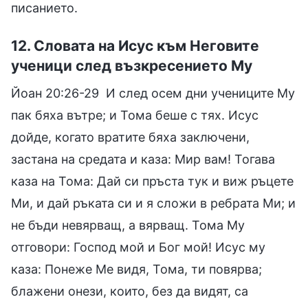
писанието.
12. Словата на Исус към Неговите
ученици след възкресението Му
Йоан 20:26-29 И след осем дни учениците Му
пак бяха вътре; и Тома беше с тях. Исус
дойде, когато вратите бяха заключени,
застана на средата и каза: Мир вам! Тогава
каза на Тома: Дай си пръста тук и виж ръцете
Ми, и дай ръката си и я сложи в ребрата Ми; и
не бъди невярващ, а вярващ. Тома Му
отговори: Господ мой и Бог мой! Исус му
каза: Понеже Ме видя, Тома, ти повярва;
блажени онези, които, без да видят, са