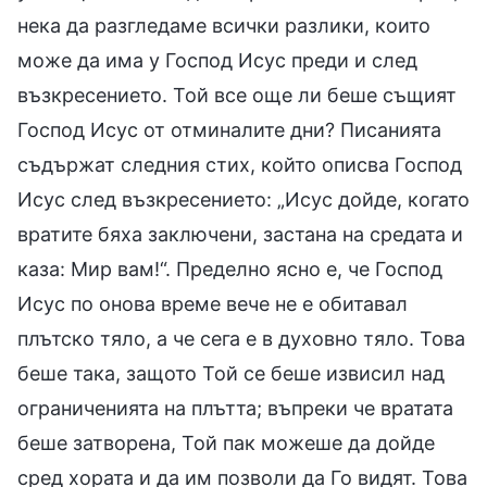
нека да разгледаме всички разлики, които
може да има у Господ Исус преди и след
възкресението. Той все още ли беше същият
Господ Исус от отминалите дни? Писанията
съдържат следния стих, който описва Господ
Исус след възкресението: „Исус дойде, когато
вратите бяха заключени, застана на средата и
каза: Мир вам!“. Пределно ясно е, че Господ
Исус по онова време вече не е обитавал
плътско тяло, а че сега е в духовно тяло. Това
беше така, защото Той се беше извисил над
ограниченията на плътта; въпреки че вратата
беше затворена, Той пак можеше да дойде
сред хората и да им позволи да Го видят. Това