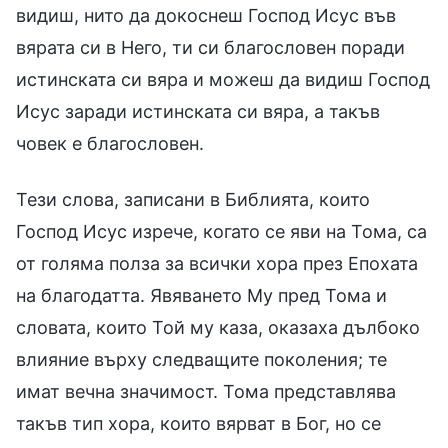
видиш, нито да докоснеш Господ Исус във
вярата си в Него, ти си благословен поради
истинската си вяра и можеш да видиш Господ
Исус заради истинската си вяра, а такъв
човек е благословен.
Тези слова, записани в Библията, които
Господ Исус изрече, когато се яви на Тома, са
от голяма полза за всички хора през Епохата
на благодатта. Явяването Му пред Тома и
словата, които Той му каза, оказаха дълбоко
влияние върху следващите поколения; те
имат вечна значимост. Тома представлява
такъв тип хора, които вярват в Бог, но се