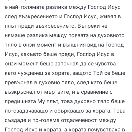
е най-голямата разлика между Господ Исус
след възкресението и Господ Исус, живял в
плът преди възкресението. Въпреки че
нямаше разлика между появата на духовното
тяло в онзи момент и външния вид на Господ
Исус, какъвто беше преди, Господ Исус в
онзи момент беше започнал да се чувства
като чужденец за хората, защото Той се беше
превърнал в духовно тяло, след като беше
възкръснал от мъртвите, и в сравнение с
предишната Му плът, това духовно тяло беше
по-озадачаващо и объркващо за хората. Това
създаде и по-голяма отдалеченост между
Господ Исус и хората, а хората почувстваха в