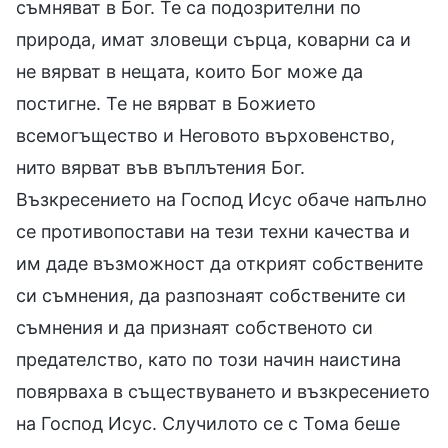
съмняват в Бог. Те са подозрителни по
природа, имат зловещи сърца, коварни са и
не вярват в нещата, които Бог може да
постигне. Те не вярват в Божието
всемогъщество и Неговото върховенство,
нито вярват във въплътения Бог.
Възкресението на Господ Исус обаче напълно
се противопостави на тези техни качества и
им даде възможност да открият собствените
си съмнения, да разпознаят собствените си
съмнения и да признаят собственото си
предателство, като по този начин наистина
повярваха в съществуването и възкресението
на Господ Исус. Случилото се с Тома беше