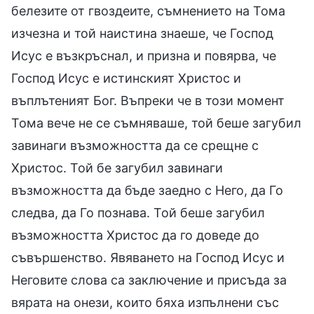
белезите от гвоздеите, съмнението на Тома
изчезна и той наистина знаеше, че Господ
Исус е възкръснал, и призна и повярва, че
Господ Исус е истинският Христос и
въплътеният Бог. Въпреки че в този момент
Тома вече не се съмняваше, той беше загубил
завинаги възможността да се срещне с
Христос. Той бе загубил завинаги
възможността да бъде заедно с Него, да Го
следва, да Го познава. Той беше загубил
възможността Христос да го доведе до
съвършенство. Явяването на Господ Исус и
Неговите слова са заключение и присъда за
вярата на онези, които бяха изпълнени със