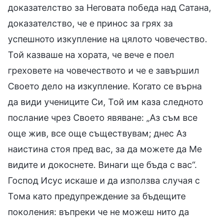
доказателство за Неговата победа над Сатана,
доказателство, че е принос за грях за
успешното изкупление на цялото човечество.
Той казваше на хората, че вече е поел
греховете на човечеството и че е завършил
Своето дело на изкупление. Когато се върна
да види учениците Си, Той им каза следното
послание чрез Своето явяване: „Аз съм все
още жив, все още съществувам; днес Аз
наистина стоя пред вас, за да можете да Ме
видите и докоснете. Винаги ще бъда с вас“.
Господ Исус искаше и да използва случая с
Тома като предупреждение за бъдещите
поколения: въпреки че не можеш нито да