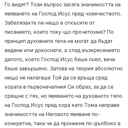
Го видят? Този въпрос засяга значимостта на
явяването на Господ Исус пред човечеството.
Забелязахте ли нещо в откъсите от
писанието, които току-що прочетохме? По
принцип духовните тела не могат да бъдат
видени или докоснати, а след възкресението
делото, което Господ Исус беше поел, вече
беше завършено. Затова на теория абсолютно
нищо не налагаше Той да се връща сред
хората в първоначалния Си образ, за да се
срещне с тях, но явяването на духовното тяло
на Господ Исус пред хора като Тома направи
значимостта на Неговото явяване по-
конкретна, така че да проникне по-дълбоко в