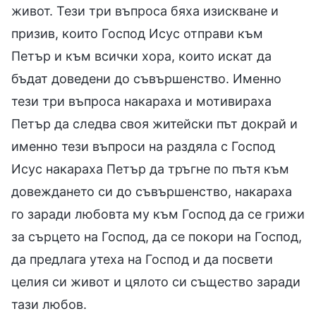
живот. Тези три въпроса бяха изискване и
призив, които Господ Исус отправи към
Петър и към всички хора, които искат да
бъдат доведени до съвършенство. Именно
тези три въпроса накараха и мотивираха
Петър да следва своя житейски път докрай и
именно тези въпроси на раздяла с Господ
Исус накараха Петър да тръгне по пътя към
довеждането си до съвършенство, накараха
го заради любовта му към Господ да се грижи
за сърцето на Господ, да се покори на Господ,
да предлага утеха на Господ и да посвети
целия си живот и цялото си същество заради
тази любов.