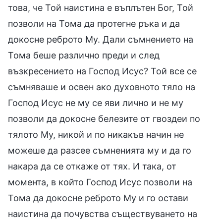
това, че Той наистина е въплътен Бог, Той
позволи на Тома да протегне ръка и да
докосне реброто Му. Дали съмнението на
Тома беше различно преди и след
възкресението на Господ Исус? Той все се
съмняваше и освен ако духовното тяло на
Господ Исус не му се яви лично и не му
позволи да докосне белезите от гвоздеи по
тялото Му, никой и по никакъв начин не
можеше да разсее съмненията му и да го
накара да се откаже от тях. И така, от
момента, в който Господ Исус позволи на
Тома да докосне реброто Му и го остави
наистина да почувства съществуването на