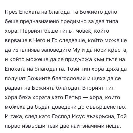
През Епохата на благодатта Божието дело
беше предназначено предимно за два типа
хора. Първият беше типът човек, който
вярваше в Него и Го следваше, който можеше
да изпълнява заповедите Му и да носи кръста,
и който можеше да се придържа към пътя на
Епохата на благодатта. Този тип хора щяха да
получат Божиите благословии и щяха да се
радват на Божията благодат. Вторият тип
хора бяха хората като Петър — хора, които
можеха да бъдат доведени до съвършенство.
И така, след като Господ Исус възкръсна, Той
първо извърши тези две най-значими неща.