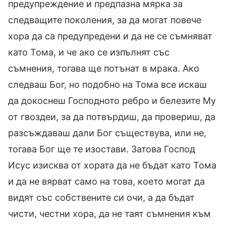
предупреждение и предпазна мярка за
следващите поколения, за да могат повече
хора да са предупредени и да не се съмняват
като Тома, и че ако се изпълнят със
съмнения, тогава ще потънат в мрака. Ако
следваш Бог, но подобно на Тома все искаш
да докоснеш Господното ребро и белезите Му
от гвоздеи, за да потвърдиш, да провериш, да
разсъждаваш дали Бог съществува, или не,
тогава Бог ще те изостави. Затова Господ
Исус изисква от хората да не бъдат като Тома
и да не вярват само на това, което могат да
видят със собствените си очи, а да бъдат
чисти, честни хора, да не таят съмнения към