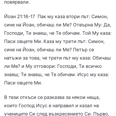
повярвали.
Йоан 21:16-17 Пак му каза втори път: Симон,
сине на Йоан, обичаш ли Ме? Отвърна Му: Да,
Господи, Ти знаеш, че Те обичам. Той Му каза:
Паси овцете Ми. Каза му трети път: Симон,
сине на Йоан, обичаш ли Ме? Петър се
натъжи за това, че трети път му каза: Обичаш
ли Ме? и Му отговори: Господи, Ти всичко
знаеш; Ти знаеш, че Те обичам. Исус му каза:
Паси овцете Ми.
В тези откъси се разказва за някои неща,
които Господ Исус е направил и казал на
учениците Си след възкресението Си. Първо,