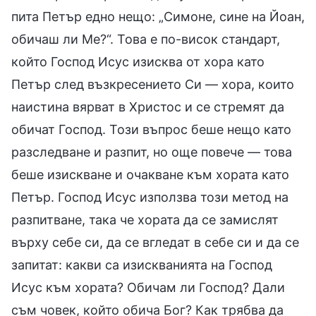
пита Петър едно нещо: „Симоне, сине на Йоан,
обичаш ли Ме?“. Това е по-висок стандарт,
който Господ Исус изисква от хора като
Петър след възкресението Си — хора, които
наистина вярват в Христос и се стремят да
обичат Господ. Този въпрос беше нещо като
разследване и разпит, но още повече — това
беше изискване и очакване към хората като
Петър. Господ Исус използва този метод на
разпитване, така че хората да се замислят
върху себе си, да се вгледат в себе си и да се
запитат: какви са изискванията на Господ
Исус към хората? Обичам ли Господ? Дали
съм човек, който обича Бог? Как трябва да