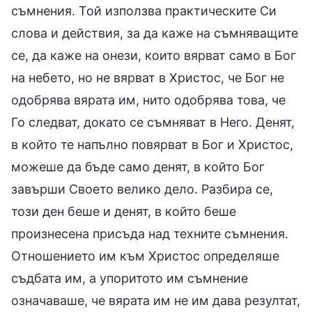
съмнения. Той използва практическите Си
слова и действия, за да каже на съмняващите
се, да каже на онези, които вярват само в Бог
на небето, но не вярват в Христос, че Бог не
одобрява вярата им, нито одобрява това, че
Го следват, докато се съмняват в Него. Денят,
в който те напълно повярват в Бог и Христос,
можеше да бъде само денят, в който Бог
завърши Своето велико дело. Разбира се,
този ден беше и денят, в който беше
произнесена присъда над техните съмнения.
Отношението им към Христос определяше
съдбата им, а упоритото им съмнение
означаваше, че вярата им не им дава резултат,