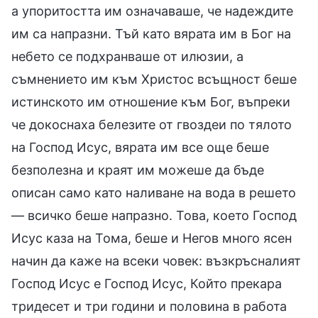
а упоритостта им означаваше, че надеждите
им са напразни. Тъй като вярата им в Бог на
небето се подхранваше от илюзии, а
съмнението им към Христос всъщност беше
истинското им отношение към Бог, въпреки
че докоснаха белезите от гвоздеи по тялото
на Господ Исус, вярата им все още беше
безполезна и краят им можеше да бъде
описан само като наливане на вода в решето
— всичко беше напразно. Това, което Господ
Исус каза на Тома, беше и Негов много ясен
начин да каже на всеки човек: възкръсналият
Господ Исус е Господ Исус, Който прекара
тридесет и три години и половина в работа