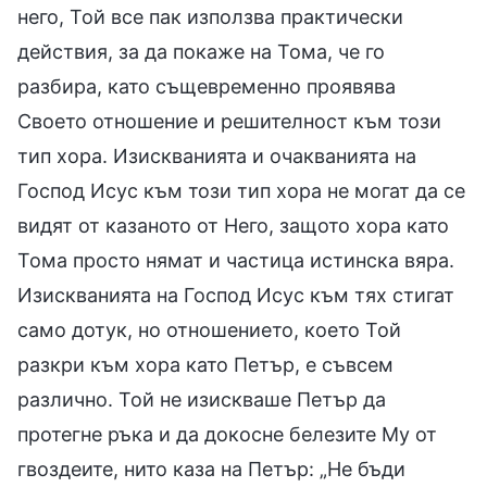
него, Той все пак използва практически
действия, за да покаже на Тома, че го
разбира, като същевременно проявява
Своето отношение и решителност към този
тип хора. Изискванията и очакванията на
Господ Исус към този тип хора не могат да се
видят от казаното от Него, защото хора като
Тома просто нямат и частица истинска вяра.
Изискванията на Господ Исус към тях стигат
само дотук, но отношението, което Той
разкри към хора като Петър, е съвсем
различно. Той не изискваше Петър да
протегне ръка и да докосне белезите Му от
гвоздеите, нито каза на Петър: „Не бъди