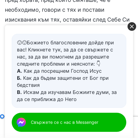
необходимо, говори с тях и постави
изисквания към тях, оставяйки след Себе Си
Своите намерения за хората и очакванията Си
към тях. Тоест, като въплътен Бог, Неговата
🙂🙂Божието благословение дойде при
загриженост за човечеството и изискванията
вас! Кликнете тук, за да се свържете с
нас, за да ви помогнем да разрешите
Му към хората никога не са се променяли; те
следните проблеми и неясноти: 👇
останаха еднакви, когато Той беше в плът и
А.
Как да посрещнем Господ Исус
Б.
Как да бъдем защитени от Бог при
когато беше в духовното Си тяло, след като
бедствия
беше прикован на кръста и възкръсна. Преди
В.
Искам да изучавам Божиите думи, за
да се качи на кръста, Той беше загрижен за
да се приближа до Него
Г.
Как да се отървем от болезнения
тези ученици и в сърцето Си ясно знаеше
живот
състоянието на всеки един човек, разбираше
Д.
Имам молба за молитва
Божието дело, Божият нрав и Самият Бог III
Свържете се с нас в Messenger
недостатъците на всеки човек и, естествено,
00:00
01:06:41
разбирането Му за всеки човек, след като Той