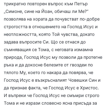
трикратно повторен въпрос към Петър
„Симоне, сине на Йоан, обичаш ли Ме?“
позволява на хората да почувстват по-добре
строгостта в отношението на Господ Исус и
неотложността, която Той чувства, докато
задава въпросите Си. Що се отнася до
съмняващия се Тома, с неговата измамна
природа, Господ Исус му позволи да протегне
ръка и да докосне белезите от гвоздеи по
тялото Му, което го накара да повярва, че
Господ Исус е възкръсналият Човешки Син и
да признае факта, че Господ Исус е Христос.
И въпреки че Господ Исус не смъмри строго
Тома и не изрази словесно ясна присъда за