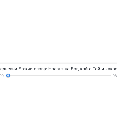
00
08
Химни
Четения
Проповеди и общение