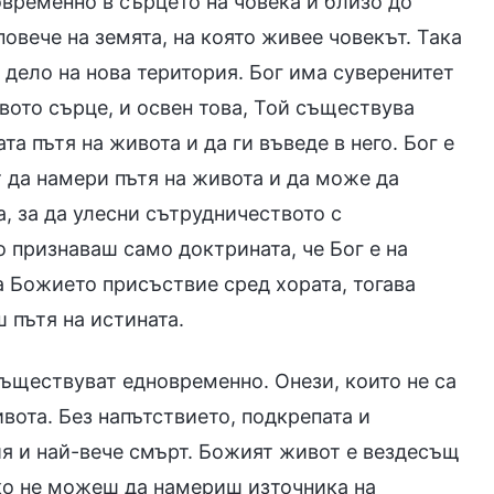
новременно в сърцето на човека и близо до
 повече на земята, на която живее човекът. Така
 дело на нова територия. Бог има суверенитет
овото сърце, и освен това, Той съществува
а пътя на живота и да ги въведе в него. Бог е
 да намери пътя на живота и да може да
, за да улесни сътрудничеството с
о признаваш само доктрината, че Бог е на
за Божието присъствие сред хората, тогава
 пътя на истината.
съществуват едновременно. Онези, които не са
вота. Без напътствието, подкрепата и
я и най-вече смърт. Божият живот е вездесъщ
ко не можеш да намериш източника на