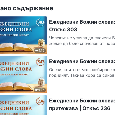
ано съдържание
Ежедневни Божии слова:
Откъс 303
Човекът не успява да спечели 
желае да бъде спечелен от човек
4:19
Ежедневни Божии слова:
Онези, които нямат разбиране з
подчинят. Такива хора са синове
9:34
Ежедневни Божии слова: 
притежава | Откъс 236