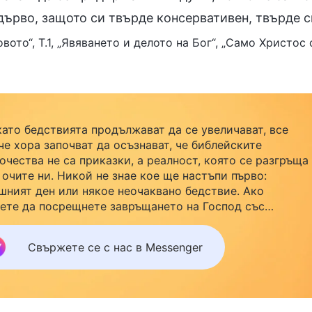
дърво, защото си твърде консервативен, твърде с
овото“, Т.1, „Явяването и делото на Бог“, „Само Христо
като бедствията продължават да се увеличават, все
че хора започват да осъзнават, че библейските
очества не са приказки, а реалност, която се разгръща
 очите ни. Никой не знае кое ще настъпи първо:
шният ден или някое неочаквано бедствие. Ако
ете да посрещнете завръщането на Господ със
йството си и да намерите безопасност под Божията
ила, кликнете върху Messenger, за да се присъедините
Свържете се с нас в Messenger
нашата група за изучаване. Не чакайте до утре.