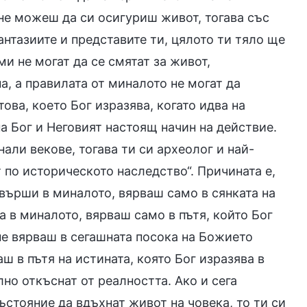
 не можеш да си осигуриш живот, тогава със
нтазиите и представите ти, цялото ти тяло ще
ми не могат да се смятат за живот,
а, а правилата от миналото не могат да
ова, което Бог изразява, когато идва на
на Бог и Неговият настоящ начин на действие.
ли векове, тогава ти си археолог и най-
 по историческото наследство“. Причината е,
звърши в миналото, вярваш само в сянката на
а в миналото, вярваш само в пътя, който Бог
не вярваш в сегашната посока на Божието
ш в пътя на истината, която Бог изразява в
но откъснат от реалността. Ако и сега
стояние да вдъхнат живот на човека, то ти си