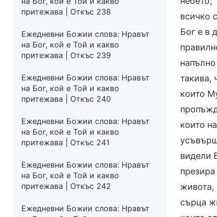
небето; 
на Бог, кой е Той и какво
притежава | Откъс 238
всичко 
Бог е в 
Ежедневни Божии слова: Нравът
на Бог, кой е Той и какво
правилно
притежава | Откъс 239
напълно 
Ежедневни Божии слова: Нравът
такива, 
на Бог, кой е Той и какво
които Му
притежава | Откъс 240
пропъжда
Ежедневни Божии слова: Нравът
които на
на Бог, кой е Той и какво
усъвърше
притежава | Откъс 241
видели Б
Ежедневни Божии слова: Нравът
презира 
на Бог, кой е Той и какво
притежава | Откъс 242
живота, 
сърца жи
Ежедневни Божии слова: Нравът