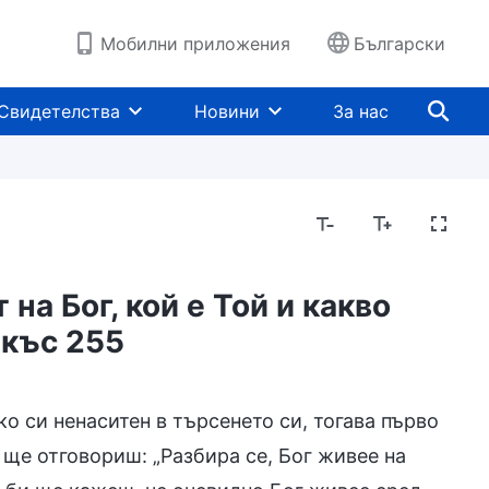
Мобилни приложения
Български
Свидетелства
Новини
За нас
на Бог, кой е Той и какво
ткъс 255
а религиозни представи
Разобличаване на чов
о си ненаситен в търсенето си, тогава първо
 ще отговориш: „Разбира се, Бог живее на