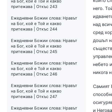
които сл
на Бог, кой е Той и какво
притежава | Откъс 243
него. То
идванет
Ежедневни Божии слова: Нравът
на Бог, кой е Той и какво
над всич
притежава | Откъс 244
сред хор
дошъл н
Ежедневни Божии слова: Нравът
на Бог, кой е Той и какво
съществ
притежава | Откъс 245
управлен
Ежедневни Божии слова: Нравът
небето и
на Бог, кой е Той и какво
никога 
притежава | Откъс 246
Ежедневни Божии слова: Нравът
Самият 
на Бог, кой е Той и какво
способни
притежава | Откъс 247
осигуря
Ежедневни Божии слова: Нравът
и Негов