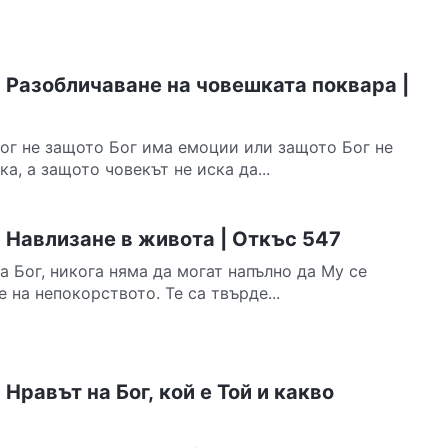
 Разобличаване на човешката поквара |
Бог не защото Бог има емоции или защото Бог не
а, а защото човекът не иска да...
 Навлизане в живота | Откъс 547
а Бог, никога няма да могат напълно да Му се
 на непокорството. Те са твърде...
Нравът на Бог, кой е Той и какво