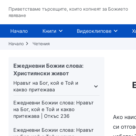
Приветстваме търсещите, които копнеят за Божието
явяване
Начало
Книги
Видеоклипове
Х
Начало
Четения
Ежедневни Божии слова:
Християнски живот
Нравът на Бог, кой е Той и
какво притежава
то дело
Нравът на Бог, кой е Той и какво прит
Ежедневни Божии слова: Нравът
на Бог, кой е Той и какво
притежава | Откъс 236
Ако наис
си отгов
Ежедневни Божии слова: Нравът