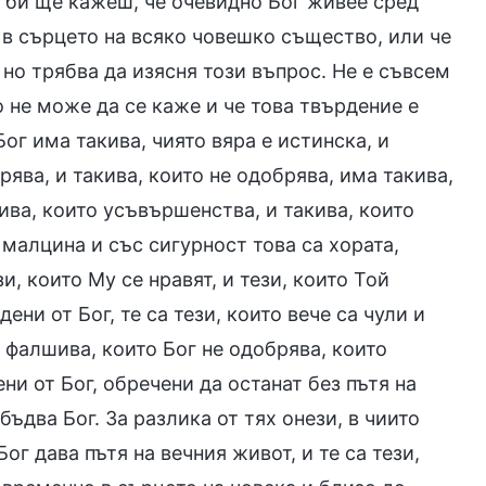
е би ще кажеш, че очевидно Бог живее сред
в сърцето на всяко човешко същество, или че
, но трябва да изясня този въпрос. Не е съвсем
о не може да се каже и че това твърдение е
ог има такива, чиято вяра е истинска, и
рява, и такива, които не одобрява, има такива,
кива, които усъвършенства, и такива, които
 малцина и със сигурност това са хората,
и, които Му се нравят, и тези, които Той
ени от Бог, те са тези, които вече са чули и
е фалшива, които Бог не одобрява, които
ни от Бог, обречени да останат без пътя на
бъдва Бог. За разлика от тях онези, в чиито
Бог дава пътя на вечния живот, и те са тези,