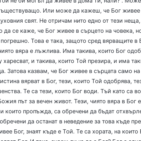
Той не би могъл да живее в дома ти, нали?“. Мож
съществуващо. Или може да кажеш, че Бог живее 
духовния свят. Не отричам нито едно от тези неща
 да се каже, че Бог живее в сърцето на човека, н
погрешно. Това е така, защото сред вярващите в Б
чиято вяра е лъжлива. Има такива, които Бог одоб
 харесват, и такива, които Той презира, и има та
. Затова казвам, че Бог живее в сърцата само на
истина вярват в Бог, тези, които Той одобрява, тез
нства. Те са тези, които Бог води. Тъй като са вод
ожия път за вечен живот. Тези, чиято вяра в Бог 
и които пропъжда, са обречени да бъдат отхвърле
обречени да останат в неведение за това къде пре
вее Бог, знаят къде е Той. Те са хората, на които 