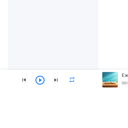
00:
Меню
Начало
Книги
Видеоклипове