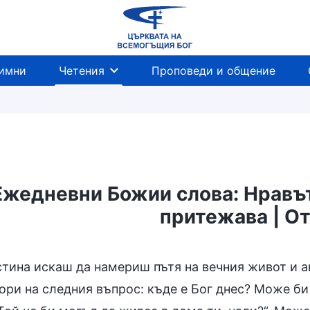
имни
Четения
Проповеди и общение
Ежедневни Божии слова: Нравът 
притежава | О
ежава
Загадки за Библията
Разобличаване н
тина искаш да намериш пътя на вечния живот и ак
ори на следния въпрос: къде е Бог днес? Може би