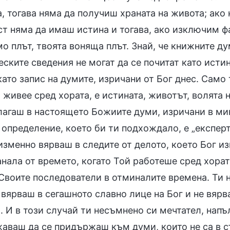
, тогава няма да получиш храната на живота; ако
т няма да имаш истина и тогава, ако изключим фа
о плът, твоята воняща плът. Знай, че книжните ду
ските сведения не могат да се почитат като истин
ато запис на думите, изричани от Бог днес. Само т
 живее сред хората, е истината, животът, волята 
лагаш в настоящето Божиите думи, изричани в мина
определение, което би ти подхождало, е „експерт
изменно вярваш в следите от делото, което Бог и
анала от времето, когато Той работеше сред хорат
 Своите последователи в отминалите времена. Ти 
 вярваш в сегашното славно лице на Бог и не вярва
 И в този случай ти несъмнено си мечтател, напъл
аваш да се придържаш към думи, които не са в съ