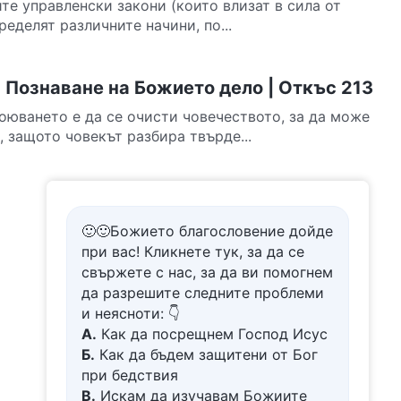
те управленски закони (които влизат в сила от
ределят различните начини, по...
 Познаване на Божието дело | Откъс 213
воюването е да се очисти човечеството, за да може
 защото човекът разбира твърде...
🙂🙂Божието благословение дойде
при вас! Кликнете тук, за да се
свържете с нас, за да ви помогнем
да разрешите следните проблеми
и неясноти: 👇
А.
Как да посрещнем Господ Исус
Б.
Как да бъдем защитени от Бог
при бедствия
В.
Искам да изучавам Божиите