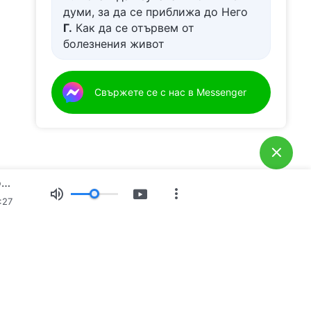
думи, за да се приближа до Него
Г.
Как да се отървем от
болезнения живот
Д.
Имам молба за молитва
Свържете се с нас в Messenger
Ежедневни Божии слова: Нравът на Бог, кой е Той и какво притежава | Откъс 255
:27
Свидетелства
Новини
За нас