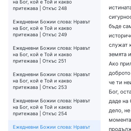
на Бог, кой е Той и какво
истината
притежава | Откъс 248
сигурнос
Ежедневни Божии слова: Нравът
бъде сам
на Бог, кой е Той и какво
притежава | Откъс 249
историче
служат к
Ежедневни Божии слова: Нравът
земята и
на Бог, кой е Той и какво
притежава | Откъс 251
Ако при
доброто 
Ежедневни Божии слова: Нравът
на Бог, кой е Той и какво
че ти не
притежава | Откъс 253
Бог, ост
Ежедневни Божии слова: Нравът
даде на
на Бог, кой е Той и какво
дело, не
притежава | Откъс 254
момента.
Ежедневни Божии слова: Нравът
продълж