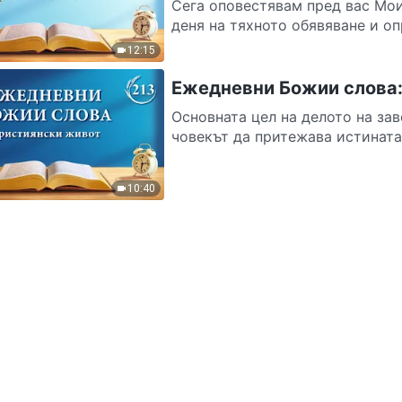
Сега оповестявам пред вас Мои
деня на тяхното обявяване и оп
12:15
Ежедневни Божии слова:
Основната цел на делото на за
човекът да притежава истината,
10:40