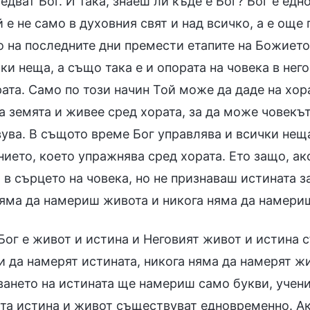
едват Бог. И така, знаеш ли къде е Бог? Бог е ед
й е не само в духовния свят и над всичко, а е още
о на последните дни премести етапите на Божието
ки неща, а също така е и опората на човека в нег
ата. Само по този начин Той може да даде на хорат
а земята и живее сред хората, за да може човекът
ува. В същото време Бог управлява и всички неща
ието, което упражнява сред хората. Ето защо, ак
 в сърцето на човека, но не признаваш истината 
няма да намериш живота и никога няма да намериш
Бог е живот и истина и Неговият живот и истина 
 да намерят истината, никога няма да намерят жи
ването на истината ще намериш само букви, учени
ата истина и живот съществуват едновременно. А