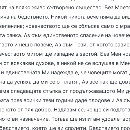
лят на всяко живо сътворено същество. Без Моет
ича на бедствието. Никой никога вече няма да вид
 зеленина; човечеството ще се сблъска само с мр
та сянка. Аз съм единственото спасение на човеч
вото и нещо повече, Аз съм Този, от когото зави
ечеството мигом ще изпадне в застой. Без Мен ч
 от всякакви духове, а никой не се вслушва в Ме
и единствената Ми надежда е, че човеците могат 
а да успяха да ми се отплатят, Аз все пак ще дов
ема следващата стъпка от продължаващото Ми де
ата през всички тези години даде плодове и Аз с
реното от тях добро. Надявам се, че ще си подгот
ото ви назначение. Тогава ще изпитам удовлетвор
бедствието, което ще ви сполети. Бедствието про