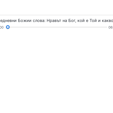
00
06
Химни
Четения
Проповеди и общение
ъщия Бог“
Следвайте 
Свържете се
contact.b