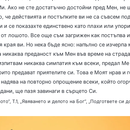
и. Ако не сте достатъчно достойни пред Мен, не 
о, че действията и постъпките ви не са съвсем по
 и се показахте единствено като плахи или упори
 от лошото. Все още съм загрижен как постъпва и 
 края ви. Но нека бъде ясно: напълно се изчерпа 
а никаква преданост към Мен във време на страд
 изпитвам никаква симпатия към всеки, предал М
оито предават приятелите си. Това е Моят нрав и 
 надява на повторно опрощение всеки, който огор
дани, ще пазя завинаги в сърцето Си.
ото“, Т.1, „Явяването и делото на Бог“, „Подгответе си