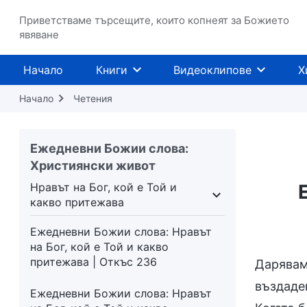
Приветстваме търсещите, които копнеят за Божието
явяване
Начало
Книги
Видеоклипове
Х
Начало
Четения
Ежедневни Божии слова:
Християнски живот
Нравът на Бог, кой е Той и
какво притежава
то дело
Нравът на Бог, кой е Той и какво прит
Ежедневни Божии слова: Нравът
на Бог, кой е Той и какво
притежава | Откъс 236
Дарявам
въздаден
Ежедневни Божии слова: Нравът