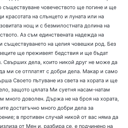
о съществуване човечеството ще погине и ще
и красотата на слънцето и луната или на
азовитата нощ и с безмилостната долина на
еството. Аз съм единствената надежда на
си съществуването на целия човешки род. Без
овеците ще преживеят бедствия и ще бъдат
н. Свърших дела, които никой друг не може да
да ми се отплатят с добри дела. Макар и само
ърша Своето пътуване из света на хората и ще
ло, защото цялата Ми суетня насам-натам
ъм много доволен. Държа не на броя на хората,
вите достатъчно много добри дела за
ение; в противен случай никой от вас няма да
излиза от Мен и, разбира се, е подчинено на