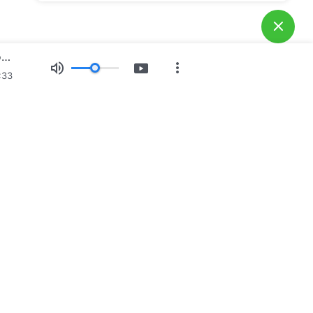
Ежедневни Божии слова: Нравът на Бог, кой е Той и какво притежава | Откъс 249
:33
Свидетелства
Новини
За нас
ни
 с нас
g@godfootsteps.org