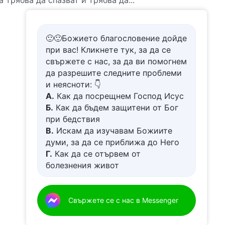
а трябва да спазват и трябва да...
🙂🙂Божието благословение дойде
при вас! Кликнете тук, за да се
свържете с нас, за да ви помогнем
да разрешите следните проблеми
и неясноти: 👇
А.
Как да посрещнем Господ Исус
Б.
Как да бъдем защитени от Бог
при бедствия
В.
Искам да изучавам Божиите
думи, за да се приближа до Него
Г.
Как да се отървем от
болезнения живот
Д.
Имам молба за молитва
Свържете се с нас в Messenger