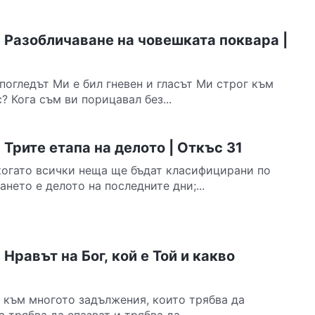
 Разобличаване на човешката поквара |
погледът Ми е бил гневен и гласът Ми строг към
? Кога съм ви порицавал без...
Трите етапа на делото | Откъс 31
когато всички неща ще бъдат класифицирани по
нето е делото на последните дни;...
Нравът на Бог, кой е Той и какво
 към многото задължения, които трябва да