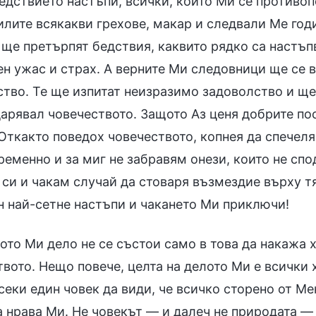
едствието настъпи, всички, които Ми се противопо
лите всякакви грехове, макар и следвали Ме годи
 ще претърпят бедствия, каквито рядко са настъп
ен ужас и страх. А верните Ми следовници ще се 
тво. Те ще изпитат неизразимо задоволство и ще 
дарявал човечеството. Защото Аз ценя добрите по
 Откакто поведох човечеството, копнея да спечел
еменно и за миг не забравям онези, които не спо
 си и чакам случай да стоваря възмездие върху т
н най-сетне настъпи и чакането Ми приключи!
то Ми дело не се състои само в това да накажа х
вото. Нещо повече, целта на делото Ми е всички 
еки един човек да види, че всичко сторено от Ме
 нрава Ми. Не човекът — и далеч не природата — 