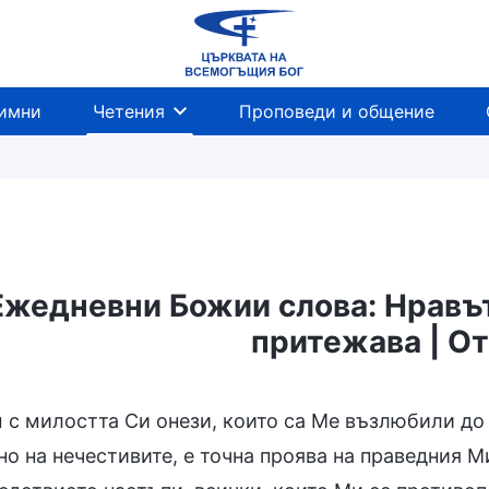
имни
Четения
Проповеди и общение
Ежедневни Божии слова: Нравът 
притежава | О
ежава
Загадки за Библията
Разобличаване н
 с милостта Си онези, които са Ме възлюбили до
о на нечестивите, е точна проява на праведния Ми