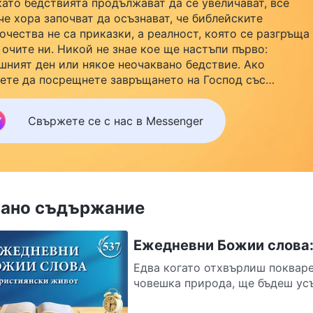
като бедствията продължават да се увеличават, все
че хора започват да осъзнават, че библейските
очества не са приказки, а реалност, която се разгръща
 очите ни. Никой не знае кое ще настъпи първо:
шният ден или някое неочаквано бедствие. Ако
ете да посрещнете завръщането на Господ със
йството си и да намерите безопасност под Божията
ила, кликнете върху Messenger, за да се присъедините
Свържете се с нас в Messenger
нашата група за изучаване. Не чакайте до утре.
ано съдържание
Ежедневни Божии слова:
Едва когато отхвърлиш покваре
човешка природа, ще бъдеш усъ