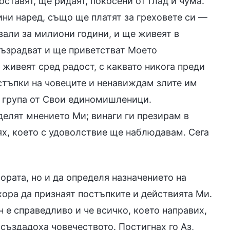
ставят, ще ридаят, покосени от глад и чума.
ни наред, също ще платят за греховете си —
вали за милиони години, и ще живеят в
възрадват и ще приветстват Моето
живеят сред радост, с каквато никога преди
стъпки на човеците и ненавиждам злите им
я група от Свои единомишленици.
делят мнението Ми; винаги ги презирам в
ях, което с удоволствие ще наблюдавам. Сега
ората, но и да определя назначението на
хора да признаят постъпките и действията Ми.
н е справедливо и че всичко, което направих,
създадоха човечеството. Постигнах го Аз,