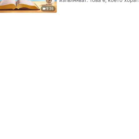
изпълняват. Това е, което хорат
9:36