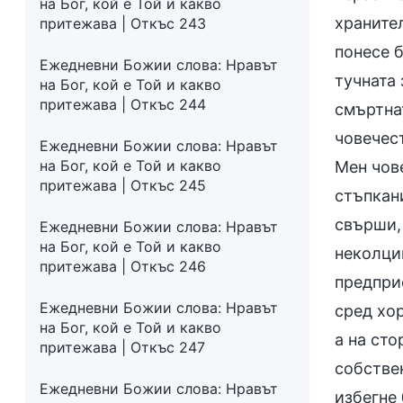
на Бог, кой е Той и какво
храните
притежава | Откъс 243
понесе б
Ежедневни Божии слова: Нравът
тучната
на Бог, кой е Той и какво
притежава | Откъс 244
смъртна
човечест
Ежедневни Божии слова: Нравът
на Бог, кой е Той и какво
Мен чов
притежава | Откъс 245
стъпкани
свърши, 
Ежедневни Божии слова: Нравът
на Бог, кой е Той и какво
неколцин
притежава | Откъс 246
предпри
Ежедневни Божии слова: Нравът
сред хор
на Бог, кой е Той и какво
а на сто
притежава | Откъс 247
собствен
Ежедневни Божии слова: Нравът
избегне 