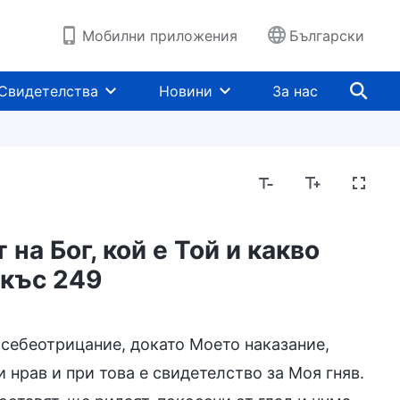
Мобилни приложения
Български
Свидетелства
Новини
За нас
на Бог, кой е Той и какво
ткъс 249
а религиозни представи
Разобличаване на чов
 себеотрицание, докато Моето наказание,
 нрав и при това е свидетелство за Моя гняв.