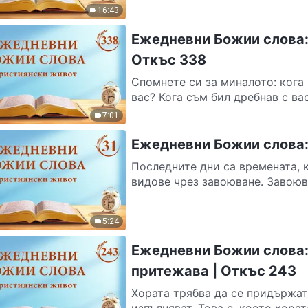
16:43
Ежедневни Божии слова:
Откъс 338
Спомнете си за миналото: кога 
вас? Кога съм бил дребнав с вас
7:01
Ежедневни Божии слова: 
Последните дни са времената, 
видове чрез завоюване. Завоюва
5:24
Ежедневни Божии слова: 
притежава | Откъс 243
Хората трябва да се придържат