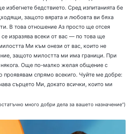
ще избегнете бедствието. Сред изпитанията бе
дходящи, защото вярата и любовта ви бяха
ти. В това отношение Аз просто ще отсея
се изразява всеки от вас — по това ще
милостта Ми към онези от вас, които не
ание, защото милостта ми има граници. При
е някога. Още по-малко желая общение с
го проявявам спрямо всекиго. Чуйте ме добре:
чава сърцето Ми, докато всички, които ми
 достатъчно много добри дела за вашето назначение“)