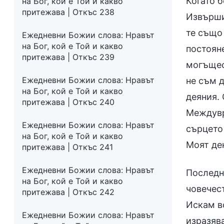
Когато б
на Бог, кой е Той и какво
притежава | Откъс 238
Извърши
те също
Ежедневни Божии слова: Нравът
на Бог, кой е Той и какво
постоян
притежава | Откъс 239
могъщес
Ежедневни Божии слова: Нравът
не съм 
на Бог, кой е Той и какво
деяния.
притежава | Откъс 240
Междувр
Ежедневни Божии слова: Нравът
сърцето
на Бог, кой е Той и какво
Моят де
притежава | Откъс 241
Ежедневни Божии слова: Нравът
Последно
на Бог, кой е Той и какво
човечест
притежава | Откъс 242
Искам вс
Ежедневни Божии слова: Нравът
изразява