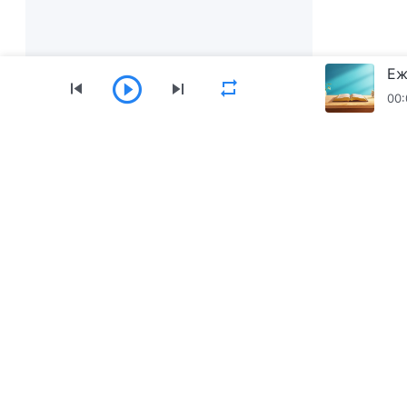
00:
Меню
Начало
Книги
Видеоклипове
Свалете приложението „Църквата на Всемог