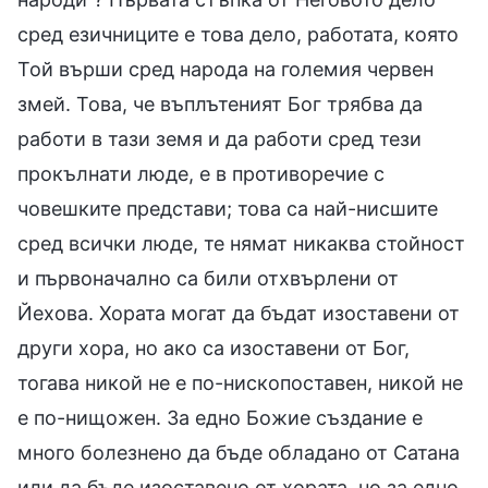
сред езичниците е това дело, работата, която
Той върши сред народа на големия червен
змей. Това, че въплътеният Бог трябва да
работи в тази земя и да работи сред тези
прокълнати люде, е в противоречие с
човешките представи; това са най-нисшите
сред всички люде, те нямат никаква стойност
и първоначално са били отхвърлени от
Йехова. Хората могат да бъдат изоставени от
други хора, но ако са изоставени от Бог,
тогава никой не е по-нископоставен, никой не
е по-нищожен. За едно Божие създание е
много болезнено да бъде обладано от Сатана
или да бъде изоставено от хората, но за едно