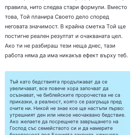
правила, нито следва стари формули. Вместо
това, Той планира Своето дело според
неговата значимост. В крайна сметка Той ще
постигне реален резултат и очакваната цел.
Ако ти не разбираш тези неща днес, тази
работа няма да има никакъв ефект върху теб.
Тъй като бедствията продължават да се
увеличават, все повече хора започват да
осъзнават, че библейските пророчества не са
приказки, а реалност, която се разгръща пред
очите ни. Никой не знае кое ще настъпи първо:
утрешният ден или някое неочаквано бедствие.
Ако желаете да посрещнете завръщането на
Господ със семейството си и да намерите
безопасност под Божията закрила, кликнете