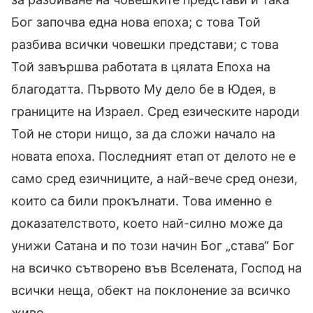
Бог започва една нова епоха; с това Той
разбива всички човешки представи; с това
Той завършва работата в цялата Епоха на
благодатта. Първото Му дело бе в Юдея, в
границите на Израел. Сред езическите народи
Той не стори нищо, за да сложи начало на
новата епоха. Последният етап от делото не е
само сред езичниците, а най-вече сред онези,
които са били прокълнати. Това именно е
доказателството, което най-силно може да
унижи Сатана и по този начин Бог „става“ Бог
на всичко сътворено във Вселената, Господ на
всички неща, обект на поклонение за всичко
живо.