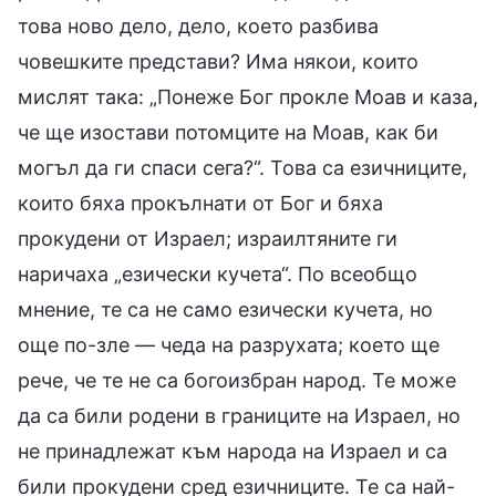
това ново дело, дело, което разбива
човешките представи? Има някои, които
мислят така: „Понеже Бог прокле Моав и каза,
че ще изостави потомците на Моав, как би
могъл да ги спаси сега?“. Това са езичниците,
които бяха прокълнати от Бог и бяха
прокудени от Израел; израилтяните ги
наричаха „езически кучета“. По всеобщо
мнение, те са не само езически кучета, но
още по-зле — чеда на разрухата; което ще
рече, че те не са богоизбран народ. Те може
да са били родени в границите на Израел, но
не принадлежат към народа на Израел и са
били прокудени сред езичниците. Те са най-