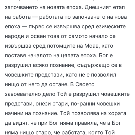
започването на новата епоха. Днешният етап
на работа — работата по започването на нова
епоха — първо се извършва сред езическите
народи и освен това от самото начало се
извършва сред потомците на Моав, като
поставя началото на цялата епоха. Бог е
разрушил всяко познание, съдържащо се в
човешките представи, като не е позволил
нищо от него да остане. В Своето
завоевателно дело Той е разрушил човешките
представи, онези стари, по-ранни човешки
начини на познание. Той позволява на хората
да видят, че при Бог няма правила, че в Бог
няма нищо старо, че работата, която Той