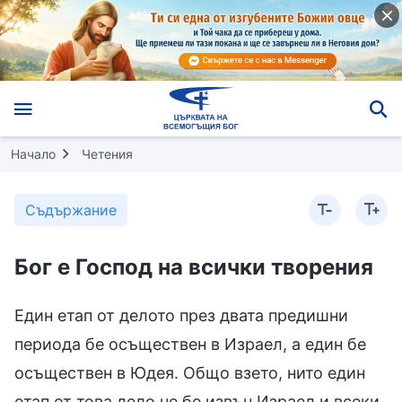
Начало
Четения
Съдържание
Бог е Господ на всички творения
Един етап от делото през двата предишни
периода бе осъществен в Израел, а един бе
осъществен в Юдея. Общо взето, нито един
етап от това дело не бе извън Израел и всеки