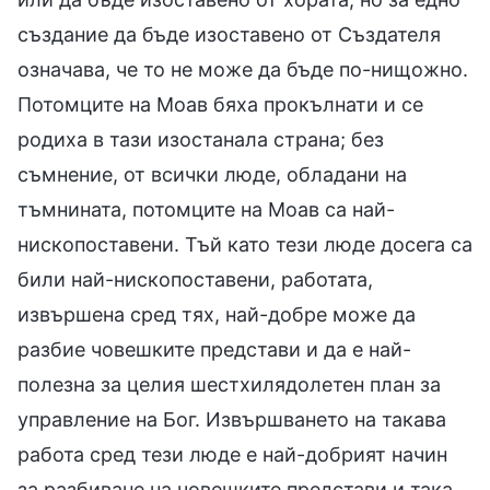
създание да бъде изоставено от Създателя
означава, че то не може да бъде по-нищожно.
Потомците на Моав бяха прокълнати и се
родиха в тази изостанала страна; без
съмнение, от всички люде, обладани на
тъмнината, потомците на Моав са най-
нископоставени. Тъй като тези люде досега са
били най-нископоставени, работата,
извършена сред тях, най-добре може да
разбие човешките представи и да е най-
полезна за целия шестхилядолетен план за
управление на Бог. Извършването на такава
работа сред тези люде е най-добрият начин
за разбиване на човешките представи и така