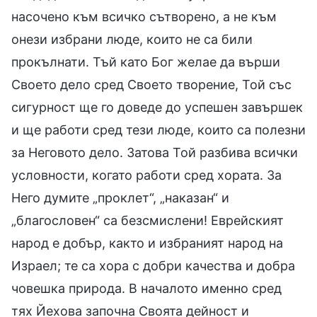
насочено към всичко сътворено, а не към
онези избрани люде, които не са били
прокълнати. Тъй като Бог желае да върши
Своето дело сред Своето творение, Той със
сигурност ще го доведе до успешен завършек
и ще работи сред тези люде, които са полезни
за Неговото дело. Затова Той разбива всички
условности, когато работи сред хората. За
Него думите „проклет“, „наказан“ и
„благословен“ са безсмислени! Еврейският
народ е добър, както и избраният народ на
Израел; те са хора с добри качества и добра
човешка природа. В началото именно сред
тях Йехова започна Своята дейност и