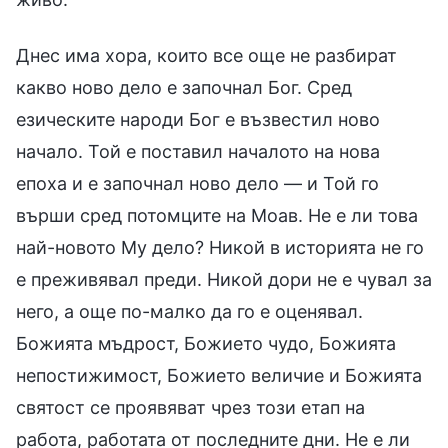
Днес има хора, които все още не разбират
какво ново дело е започнал Бог. Сред
езическите народи Бог е възвестил ново
начало. Той е поставил началото на нова
епоха и е започнал ново дело — и Той го
върши сред потомците на Моав. Не е ли това
най-новото Му дело? Никой в историята не го
е преживявал преди. Никой дори не е чувал за
него, а още по-малко да го е оценявал.
Божията мъдрост, Божието чудо, Божията
непостижимост, Божието величие и Божията
святост се проявяват чрез този етап на
работа, работата от последните дни. Не е ли