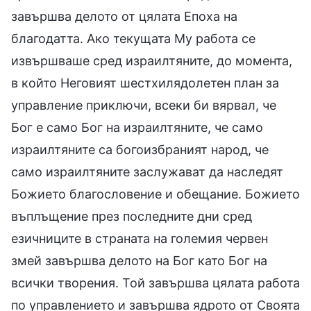
завършва делото от цялата Епоха на
благодатта. Ако текущата Му работа се
извършваше сред израилтяните, до момента,
в който Неговият шестхилядолетен план за
управление приключи, всеки би вярвал, че
Бог е само Бог на израилтяните, че само
израилтяните са богоизбраният народ, че
само израилтяните заслужават да наследят
Божието благословение и обещание. Божието
въплъщение през последните дни сред
езичниците в страната на големия червен
змей завършва делото на Бог като Бог на
всички творения. Той завършва цялата работа
по управлението и завършва ядрото от Своята