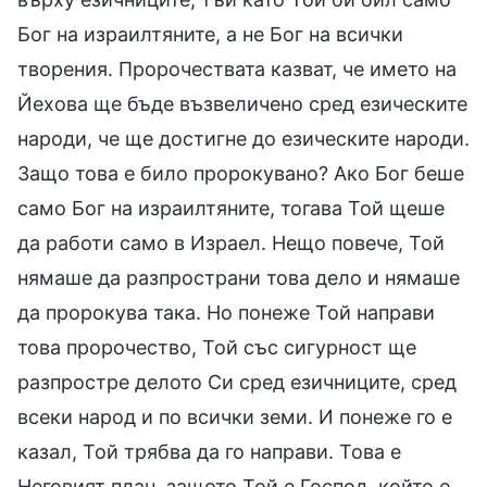
Бог на израилтяните, а не Бог на всички
творения. Пророчествата казват, че името на
Йехова ще бъде възвеличено сред езическите
народи, че ще достигне до езическите народи.
Защо това е било пророкувано? Ако Бог беше
само Бог на израилтяните, тогава Той щеше
да работи само в Израел. Нещо повече, Той
нямаше да разпространи това дело и нямаше
да пророкува така. Но понеже Той направи
това пророчество, Той със сигурност ще
разпростре делото Си сред езичниците, сред
всеки народ и по всички земи. И понеже го е
казал, Той трябва да го направи. Това е
Неговият план, защото Той е Господ, който е