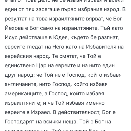
един от тях засягаше първо избрания народ. В
резултат на това израилтяните вярват, че Бог
Йехова е Бог само на израилтяните. Тъй като
Исус действаше в Юдея, където бе разпнат,
евреите гледат на Него като на Избавителя на
еврейския народ. Те смятат, че Той е
единствено Цар на евреите и на нито един
друг народ; че Той не е Господ, който избавя
англичаните, нито Господ, който избавя
американците, а Господ, който избавя
израилтяните; и че Той избавя именно
евреите в Израел. В действителност, Бог е
Господарят на всички неща. Той е Бог на
всички творения. Той не е само Бог на