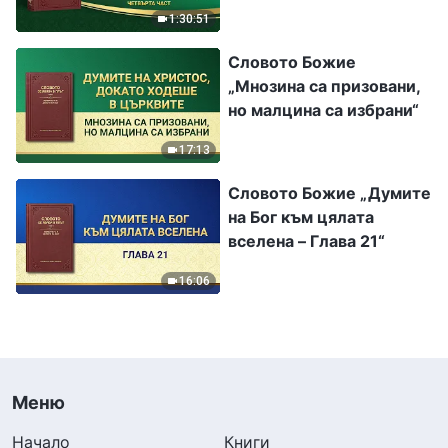
част
1:30:51
Словото Божие
„Мнозина са призовани,
но малцина са избрани“
17:13
Словото Божие „Думите
на Бог към цялата
вселена – Глава 21“
16:06
Меню
Начало
Книги