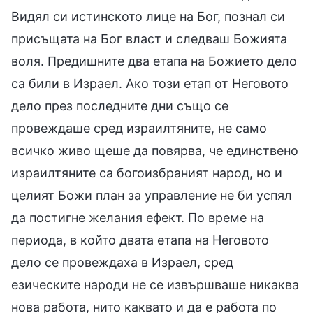
Видял си истинското лице на Бог, познал си
присъщата на Бог власт и следваш Божията
воля. Предишните два етапа на Божието дело
са били в Израел. Ако този етап от Неговото
дело през последните дни също се
провеждаше сред израилтяните, не само
всичко живо щеше да повярва, че единствено
израилтяните са богоизбраният народ, но и
целият Божи план за управление не би успял
да постигне желания ефект. По време на
периода, в който двата етапа на Неговото
дело се провеждаха в Израел, сред
езическите народи не се извършваше никаква
нова работа, нито каквато и да е работа по