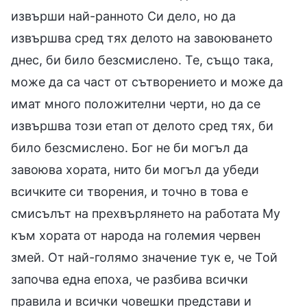
извърши най-ранното Си дело, но да
извършва сред тях делото на завоюването
днес, би било безсмислено. Те, също така,
може да са част от сътворението и може да
имат много положителни черти, но да се
извършва този етап от делото сред тях, би
било безсмислено. Бог не би могъл да
завоюва хората, нито би могъл да убеди
всичките си творения, и точно в това е
смисълът на прехвърлянето на работата Му
към хората от народа на големия червен
змей. От най-голямо значение тук е, че Той
започва една епоха, че разбива всички
правила и всички човешки представи и