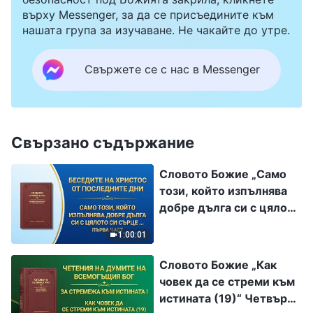
върху Messenger, за да се присъедините към
нашата група за изучаване. Не чакайте до утре.
Свържете се с нас в Messenger
Свързано съдържание
Словото Божие „Само
този, който изпълнява
добре дълга си с цялото
си сърце, ум и душа, е
1:00:01
човек, който обича Бог“
Първа част
Словото Божие „Как
човек да се стреми към
истината (19)“ Четвърта