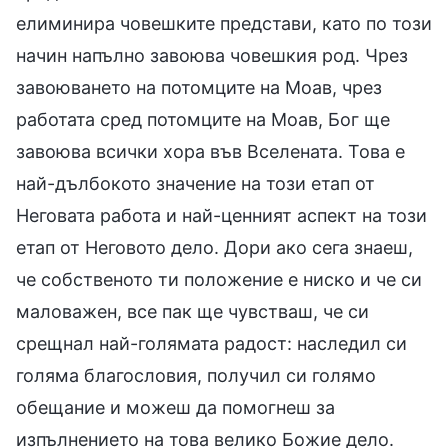
елиминира човешките представи, като по този
начин напълно завоюва човешкия род. Чрез
завоюването на потомците на Моав, чрез
работата сред потомците на Моав, Бог ще
завоюва всички хора във Вселената. Това е
най-дълбокото значение на този етап от
Неговата работа и най-ценният аспект на този
етап от Неговото дело. Дори ако сега знаеш,
че собственото ти положение е ниско и че си
маловажен, все пак ще чувстваш, че си
срещнал най-голямата радост: наследил си
голяма благословия, получил си голямо
обещание и можеш да помогнеш за
изпълнението на това велико Божие дело.