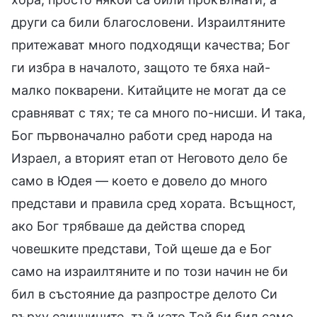
други са били благословени. Израилтяните
притежават много подходящи качества; Бог
ги избра в началото, защото те бяха най-
малко покварени. Китайците не могат да се
сравняват с тях; те са много по-нисши. И така,
Бог първоначално работи сред народа на
Израел, а вторият етап от Неговото дело бе
само в Юдея — което е довело до много
представи и правила сред хората. Всъщност,
ако Бог трябваше да действа според
човешките представи, Той щеше да е Бог
само на израилтяните и по този начин не би
бил в състояние да разпростре делото Си
върху езичниците, тъй като Той би бил само