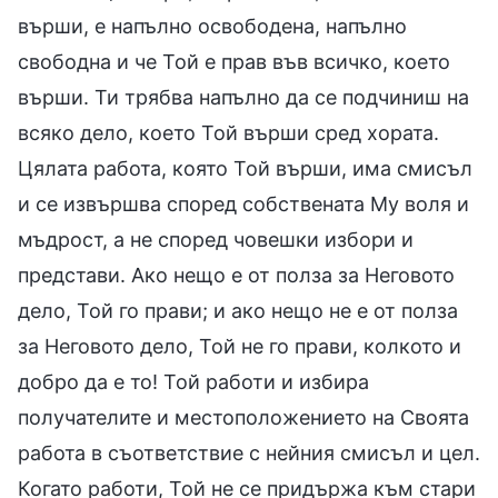
върши, е напълно освободена, напълно
свободна и че Той е прав във всичко, което
върши. Ти трябва напълно да се подчиниш на
всяко дело, което Той върши сред хората.
Цялата работа, която Той върши, има смисъл
и се извършва според собствената Му воля и
мъдрост, а не според човешки избори и
представи. Ако нещо е от полза за Неговото
дело, Той го прави; и ако нещо не е от полза
за Неговото дело, Той не го прави, колкото и
добро да е то! Той работи и избира
получателите и местоположението на Своята
работа в съответствие с нейния смисъл и цел.
Когато работи, Той не се придържа към стари