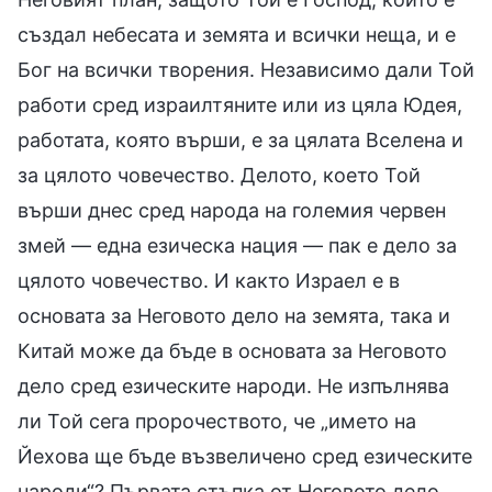
създал небесата и земята и всички неща, и е
Бог на всички творения. Независимо дали Той
работи сред израилтяните или из цяла Юдея,
работата, която върши, е за цялата Вселена и
за цялото човечество. Делото, което Той
върши днес сред народа на големия червен
змей — една езическа нация — пак е дело за
цялото човечество. И както Израел е в
основата за Неговото дело на земята, така и
Китай може да бъде в основата за Неговото
дело сред езическите народи. Не изпълнява
ли Той сега пророчеството, че „името на
Йехова ще бъде възвеличено сред езическите
народи“? Първата стъпка от Неговото дело