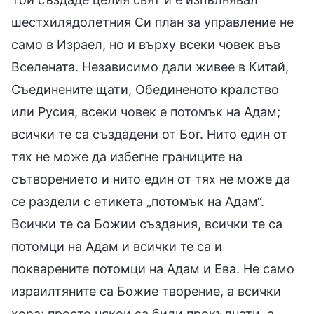
шестхилядолетния Си план за управление не
само в Израел, но и върху всеки човек във
Вселената. Независимо дали живее в Китай,
Съединените щати, Обединеното кралство
или Русия, всеки човек е потомък на Адам;
всички те са създадени от Бог. Нито един от
тях не може да избегне границите на
сътворението и нито един от тях не може да
се раздели с етикета „потомък на Адам“.
Всички те са Божии създания, всички те са
потомци на Адам и всички те са и
покварените потомци на Адам и Ева. Не само
израилтяните са Божие творение, а всички
хора; просто някои са били прокълнати, а