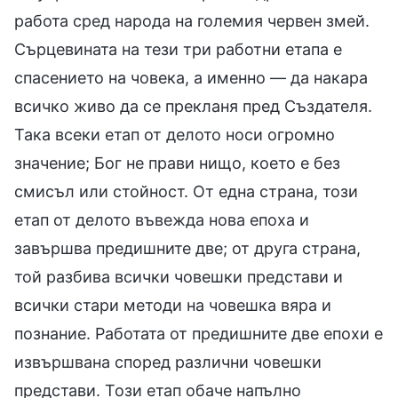
работа сред народа на големия червен змей.
Сърцевината на тези три работни етапа е
спасението на човека, а именно — да накара
всичко живо да се прекланя пред Създателя.
Така всеки етап от делото носи огромно
значение; Бог не прави нищо, което е без
смисъл или стойност. От една страна, този
етап от делото въвежда нова епоха и
завършва предишните две; от друга страна,
той разбива всички човешки представи и
всички стари методи на човешка вяра и
познание. Работата от предишните две епохи е
извършвана според различни човешки
представи. Този етап обаче напълно