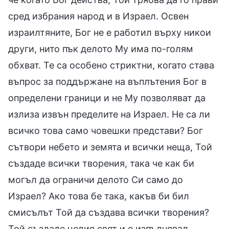
сред избрания народ и в Израел. Освен
израилтяните, Бог не е работил върху никои
други, нито пък делото Му има по-голям
обхват. Те са особено стриктни, когато става
въпрос за поддържане на въплътения Бог в
определени граници и не Му позволяват да
излиза извън пределите на Израел. Не са ли
всичко това само човешки представи? Бог
сътвори небето и земята и всички неща, Той
създаде всички творения, така че как би
могъл да ограничи делото Си само до
Израел? Ако това бе така, какъв би бил
смисълът Той да създава всички творения?
Той създаде целия свят и е изпълнявал