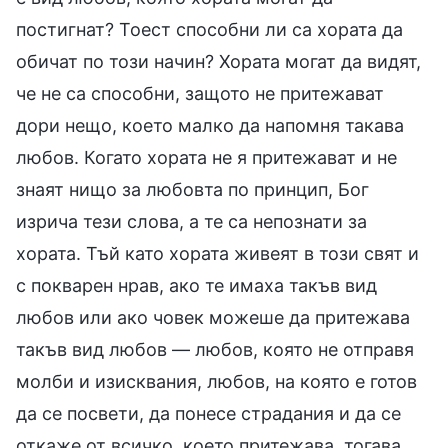
постигнат? Тоест способни ли са хората да
обичат по този начин? Хората могат да видят,
че не са способни, защото не притежават
дори нещо, което малко да напомня такава
любов. Когато хората не я притежават и не
знаят нищо за любовта по принцип, Бог
изрича тези слова, а те са непознати за
хората. Тъй като хората живеят в този свят и
с покварен нрав, ако те имаха такъв вид
любов или ако човек можеше да притежава
такъв вид любов — любов, която не отправя
молби и изисквания, любов, на която е готов
да се посвети, да понесе страдания и да се
откаже от всичко, което притежава, тогава