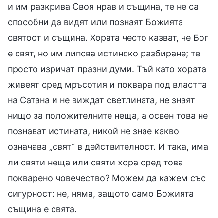
и им разкрива Своя нрав и същина, те не са
способни да видят или познаят Божията
святост и същина. Хората често казват, че Бог
е свят, но им липсва истинско разбиране; те
просто изричат празни думи. Тъй като хората
живеят сред мръсотия и поквара под властта
на Сатана и не виждат светлината, не знаят
нищо за положителните неща, а освен това не
познават истината, никой не знае какво
означава „свят“ в действителност. И така, има
ли святи неща или святи хора сред това
покварено човечество? Можем да кажем със
сигурност: не, няма, защото само Божията
същина е свята.