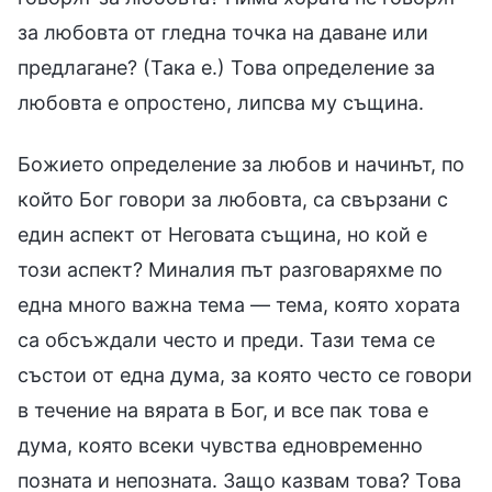
за любовта от гледна точка на даване или
предлагане? (Така е.) Това определение за
любовта е опростено, липсва му същина.
Божието определение за любов и начинът, по
който Бог говори за любовта, са свързани с
един аспект от Неговата същина, но кой е
този аспект? Миналия път разговаряхме по
една много важна тема — тема, която хората
са обсъждали често и преди. Тази тема се
състои от една дума, за която често се говори
в течение на вярата в Бог, и все пак това е
дума, която всеки чувства едновременно
позната и непозната. Защо казвам това? Това