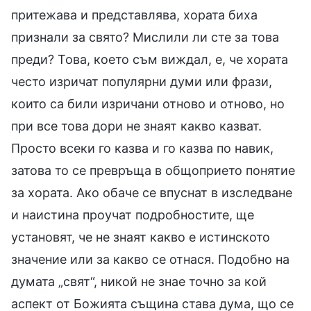
притежава и представлява, хората биха
признали за свято? Мислили ли сте за това
преди? Това, което съм виждал, е, че хората
често изричат популярни думи или фрази,
които са били изричани отново и отново, но
при все това дори не знаят какво казват.
Просто всеки го казва и го казва по навик,
затова то се превръща в общоприето понятие
за хората. Ако обаче се впуснат в изследване
и наистина проучат подробностите, ще
установят, че не знаят какво е истинското
значение или за какво се отнася. Подобно на
думата „свят“, никой не знае точно за кой
аспект от Божията същина става дума, що се