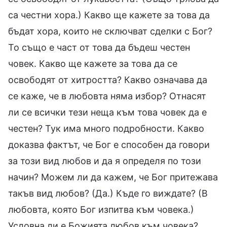
са честни хора.) Какво ще кажете за това да
бъдат хора, които не сключват сделки с Бог?
То също е част от това да бъдеш честен
човек. Какво ще кажете за това да се
освободят от хитростта? Какво означава да
се каже, че в любовта няма избор? Отнасят
ли се всички тези неща към това човек да е
честен? Тук има много подробности. Какво
доказва фактът, че Бог е способен да говори
за този вид любов и да я определя по този
начин? Можем ли да кажем, че Бог притежава
такъв вид любов? (Да.) Къде го виждате? (В
любовта, която Бог изпитва към човека.)
Условна ли е Божията любов към човека?