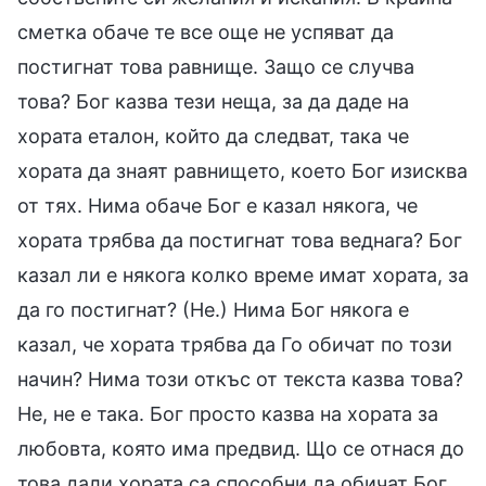
сметка обаче те все още не успяват да
постигнат това равнище. Защо се случва
това? Бог казва тези неща, за да даде на
хората еталон, който да следват, така че
хората да знаят равнището, което Бог изисква
от тях. Нима обаче Бог е казал някога, че
хората трябва да постигнат това веднага? Бог
казал ли е някога колко време имат хората, за
да го постигнат? (Не.) Нима Бог някога е
казал, че хората трябва да Го обичат по този
начин? Нима този откъс от текста казва това?
Не, не е така. Бог просто казва на хората за
любовта, която има предвид. Що се отнася до
това дали хората са способни да обичат Бог