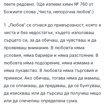
пеете редовно. (Ще изпеем химн № 760 от
Божиите слова „Чиста, непорочна любов“.)
1 „Любов“ се отнася до привързаност, която е
чиста и без недостатък, където използваш
сърцето си, за да обичаш, да чувстваш и да
проявяваш внимание. В любовта няма
условия, няма бариери и няма разстояние. В
любовта няма подозрение, няма измама и
няма лукавство. В любовта няма търговия и
примеси. Ако обичаш, тогава няма да мамиш,
да се оплакваш, да предаваш, да се бунтуваш,
да изискваш или да търсиш да получиш нещо
или да спечелиш определена сума.