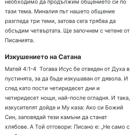
необходимо да продължим общението си по
тази тема. Миналия път нашето общение
разгледа три теми, затова сега трябва да
обсъдим четвъртата. Ще започнем с четене от
Писанията.
Изкушението на Сатана
Матей 4:1-4 Тогава Исус бе отведен от Духа в
пустинята, за да бъде изкушаван от дявола. И
след като пости четиридесет дни и
четиридесет нощи, най-после огладня. И така,
изкусителят дойде и Му каза: Ако си Божий
Син, заповядай тези камъни да станат
хлябове. А Той отговори: Писано е: „Не само с