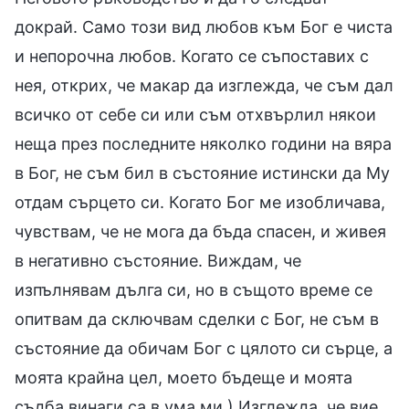
докрай. Само този вид любов към Бог е чиста
и непорочна любов. Когато се съпоставих с
нея, открих, че макар да изглежда, че съм дал
всичко от себе си или съм отхвърлил някои
неща през последните няколко години на вяра
в Бог, не съм бил в състояние истински да Му
отдам сърцето си. Когато Бог ме изобличава,
чувствам, че не мога да бъда спасен, и живея
в негативно състояние. Виждам, че
изпълнявам дълга си, но в същото време се
опитвам да сключвам сделки с Бог, не съм в
състояние да обичам Бог с цялото си сърце, а
моята крайна цел, моето бъдеще и моята
съдба винаги са в ума ми.) Изглежда, че вие