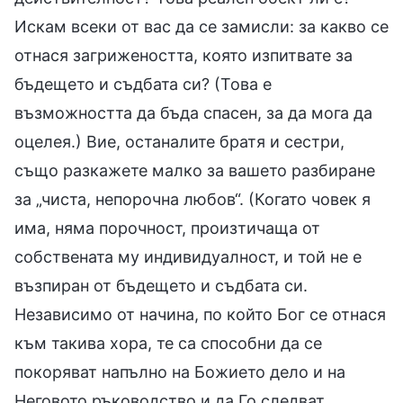
Искам всеки от вас да се замисли: за какво се
отнася загрижеността, която изпитвате за
бъдещето и съдбата си? (Това е
възможността да бъда спасен, за да мога да
оцелея.) Вие, останалите братя и сестри,
също разкажете малко за вашето разбиране
за „чиста, непорочна любов“. (Когато човек я
има, няма порочност, произтичаща от
собствената му индивидуалност, и той не е
възпиран от бъдещето и съдбата си.
Независимо от начина, по който Бог се отнася
към такива хора, те са способни да се
покоряват напълно на Божието дело и на
Неговото ръководство и да Го следват