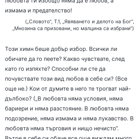
любовта ти изобщо няма да е любов, а
измама и предателство!
(„Словото“, Т.1, „Явяването и делото на Бог“,
„Мнозина са призовани, но малцина са избрани“)
Този химн беше добър избор. Всички ли
обичате да го пеете? Какво чувствате, след
като го изпяхте? Способни ли сте да
почувствате този вид любов в себе си? (Все
още не.) Кои от думите в него те трогват най-
дълбоко? („В любовта няма условия, няма
бариери и няма разстояние. В любовта няма
подозрение, няма измама и няма лукавство. В
любовта няма търговия и нищо нечисто“.
Вътре в себе си обаче все още виждам много