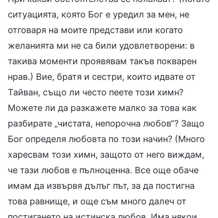
ситуацията, която Бог е уредил за мен, не
отговаря на моите представи или когато
желанията ми не са били удовлетворени: в
такива моменти проявявам такъв покварен
нрав.) Вие, братя и сестри, които идвате от
Тайван, също ли често пеете този химн?
Можете ли да разкажете малко за това как
разбирате „чистата, непорочна любов“? Защо
Бог определя любовта по този начин? (Много
харесвам този химн, защото от него виждам,
че тази любов е пълноценна. Все още обаче
имам да извървя дълъг път, за да постигна
това равнище, и още съм много далеч от
постигането на истинска любов. Има някои