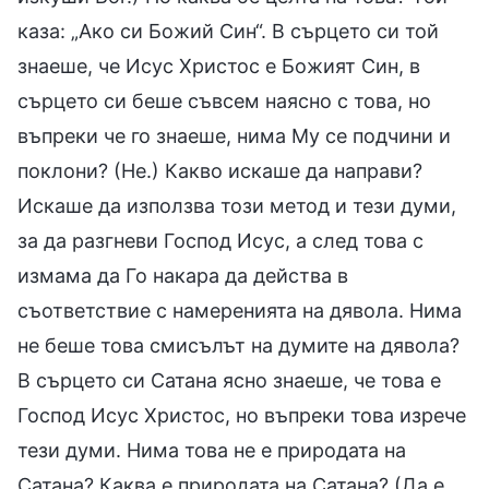
каза: „Ако си Божий Син“. В сърцето си той
знаеше, че Исус Христос е Божият Син, в
сърцето си беше съвсем наясно с това, но
въпреки че го знаеше, нима Му се подчини и
поклони? (Не.) Какво искаше да направи?
Искаше да използва този метод и тези думи,
за да разгневи Господ Исус, а след това с
измама да Го накара да действа в
съответствие с намеренията на дявола. Нима
не беше това смисълът на думите на дявола?
В сърцето си Сатана ясно знаеше, че това е
Господ Исус Христос, но въпреки това изрече
тези думи. Нима това не е природата на
Сатана? Каква е природата на Сатана? (Да е