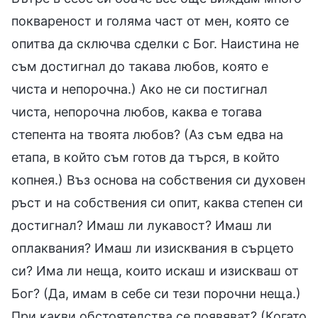
поквареност и голяма част от мен, която се
опитва да сключва сделки с Бог. Наистина не
съм достигнал до такава любов, която е
чиста и непорочна.) Ако не си постигнал
чиста, непорочна любов, каква е тогава
степента на твоята любов? (Аз съм едва на
етапа, в който съм готов да търся, в който
копнея.) Въз основа на собствения си духовен
ръст и на собствения си опит, каква степен си
достигнал? Имаш ли лукавост? Имаш ли
оплаквания? Имаш ли изисквания в сърцето
си? Има ли неща, които искаш и изискваш от
Бог? (Да, имам в себе си тези порочни неща.)
При какви обстоятелства се появяват? (Когато