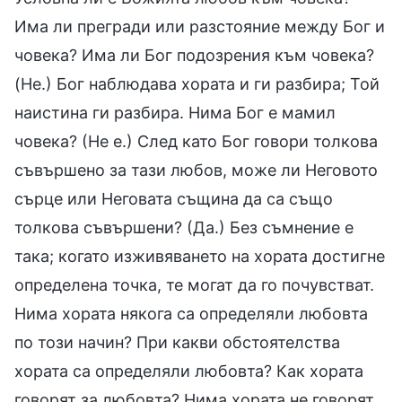
Има ли прегради или разстояние между Бог и
човека? Има ли Бог подозрения към човека?
(Не.) Бог наблюдава хората и ги разбира; Той
наистина ги разбира. Нима Бог е мамил
човека? (Не е.) След като Бог говори толкова
съвършено за тази любов, може ли Неговото
сърце или Неговата същина да са също
толкова съвършени? (Да.) Без съмнение е
така; когато изживяването на хората достигне
определена точка, те могат да го почувстват.
Нима хората някога са определяли любовта
по този начин? При какви обстоятелства
хората са определяли любовта? Как хората
говорят за любовта? Нима хората не говорят