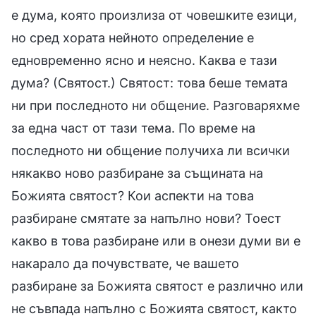
е дума, която произлиза от човешките езици,
но сред хората нейното определение е
едновременно ясно и неясно. Каква е тази
дума? (Святост.) Святост: това беше темата
ни при последното ни общение. Разговаряхме
за една част от тази тема. По време на
последното ни общение получиха ли всички
някакво ново разбиране за същината на
Божията святост? Кои аспекти на това
разбиране смятате за напълно нови? Тоест
какво в това разбиране или в онези думи ви е
накарало да почувствате, че вашето
разбиране за Божията святост е различно или
не съвпада напълно с Божията святост, както