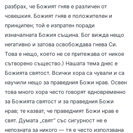
разбрах, че Божият гняв е различен от
човешкия. Божият гняв е положителен и
принципен; той е изпратен поради
изначалната Божия същина. Бог вижда нещо
негативно и затова освобождава гнева Си.
Това е нещо, което не се притежава от никое
сътворено същество.) Нашата тема днес е
Божията святост. Всички хора са чували и са
научили нещо за праведния Божи нрав. Освен
това много хора често говорят едновременно
за Божията святост и за праведния Божи
нрав; те казват, че праведният Божи нрав е
свят. Думата „свят“ със сигурност не е
непозната за никого — тя е често използвана