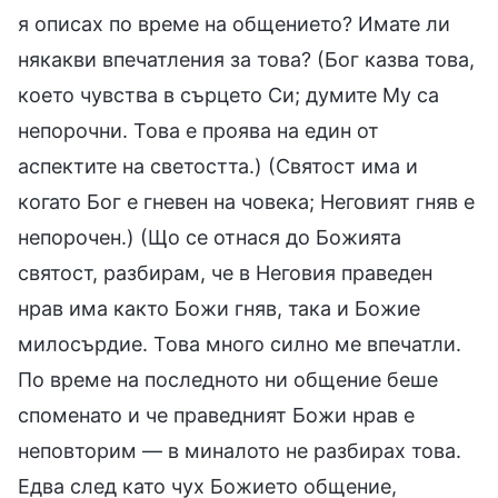
я описах по време на общението? Имате ли
някакви впечатления за това? (Бог казва това,
което чувства в сърцето Си; думите Му са
непорочни. Това е проява на един от
аспектите на светостта.) (Святост има и
когато Бог е гневен на човека; Неговият гняв е
непорочен.) (Що се отнася до Божията
святост, разбирам, че в Неговия праведен
нрав има както Божи гняв, така и Божие
милосърдие. Това много силно ме впечатли.
По време на последното ни общение беше
споменато и че праведният Божи нрав е
неповторим — в миналото не разбирах това.
Едва след като чух Божието общение,