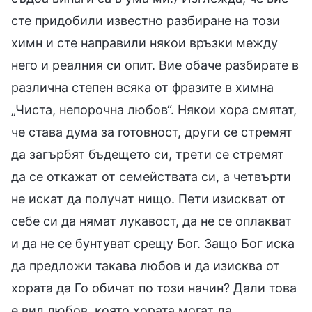
сте придобили известно разбиране на този
химн и сте направили някои връзки между
него и реалния си опит. Вие обаче разбирате в
различна степен всяка от фразите в химна
„Чиста, непорочна любов“. Някои хора смятат,
че става дума за готовност, други се стремят
да загърбят бъдещето си, трети се стремят
да се откажат от семействата си, а четвърти
не искат да получат нищо. Пети изискват от
себе си да нямат лукавост, да не се оплакват
и да не се бунтуват срещу Бог. Защо Бог иска
да предложи такава любов и да изисква от
хората да Го обичат по този начин? Дали това
е вид любов, която хората могат да