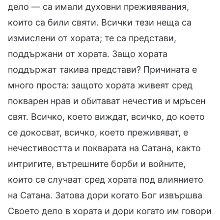
дело — са имали духовни преживявания,
които са били святи. Всички тези неща са
измислени от хората; те са представи,
поддържани от хората. Защо хората
поддържат такива представи? Причината е
много проста: защото хората живеят сред
покварен нрав и обитават нечестив и мръсен
свят. Всичко, което виждат, всичко, до което
се докосват, всичко, което преживяват, е
нечестивостта и покварата на Сатана, както
интригите, вътрешните борби и войните,
които се случват сред хората под влиянието
на Сатана. Затова дори когато Бог извършва
Своето дело в хората и дори когато им говори