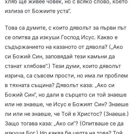
хляб ще живее човек, но с всяко слово, което
излиза от Божиите уста“.
Това са думите, с които дяволът за първи път
се опитва да изкуши Господ Исус. Какво е
съдържанието на казаното от дявола? („Ако
си Божий Син, заповядай тези камъни да
станат хлябове“.) Тези думи, които дяволът
изрича, са съвсем прости, но има ли проблем
в тяхната същина? Дяволът каза: „Ако си
Божий Син“, но дали в сърцето си той знаеше
или не знаеше, че Исус е Божият Син? Знаеше
ли или не знаеше, че Той е Христос? (Знаеше.)
Защо тогава каза: „Ако си“? (Опитваше се да
изкуши Бог.) Но каква бе целта на това? Той