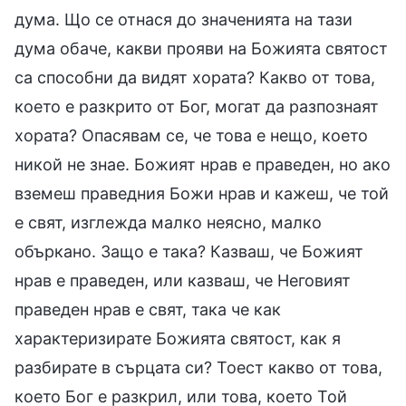
дума. Що се отнася до значенията на тази
дума обаче, какви прояви на Божията святост
са способни да видят хората? Какво от това,
което е разкрито от Бог, могат да разпознаят
хората? Опасявам се, че това е нещо, което
никой не знае. Божият нрав е праведен, но ако
вземеш праведния Божи нрав и кажеш, че той
е свят, изглежда малко неясно, малко
объркано. Защо е така? Казваш, че Божият
нрав е праведен, или казваш, че Неговият
праведен нрав е свят, така че как
характеризирате Божията святост, как я
разбирате в сърцата си? Тоест какво от това,
което Бог е разкрил, или това, което Той