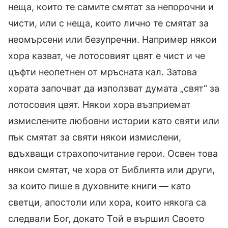
неща, които те самите смятат за непорочни и
чисти, или с неща, които лично те смятат за
неомърсени или безупречни. Например някои
хора казват, че лотосовият цвят е чист и че
цъфти неопетнен от мръсната кал. Затова
хората започват да използват думата „свят“ за
лотосовия цвят. Някои хора възприемат
измислените любовни истории като святи или
пък смятат за святи някои измислени,
вдъхващи страхопочитание герои. Освен това
някои смятат, че хора от Библията или други,
за които пише в духовните книги — като
светци, апостоли или хора, които някога са
следвали Бог, докато Той е вършил Своето