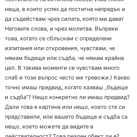
неща, в които успях да постигна напредък и
да съдействам чрез силата, която ми дават
Неговите слова, и чрез молитва. Въпреки
това, когато се сблъскам с определени
изпитания или откровения, чувствам, че
нямам бъдеще или съдба, че нямам крайна
цел. В такива моменти се чувствам много
слаб и този въпрос често ме тревожи.) Какво
точно имаш предвид, когато казваш „бъдеще
и съдба“? Нещо конкретно ли имаш предвид?
Дали това е картина или нещо, което сте си
представили, или вашето бъдеще и съдба са
нещо, което можете да видите в
действителност? Това реален обект ли е?