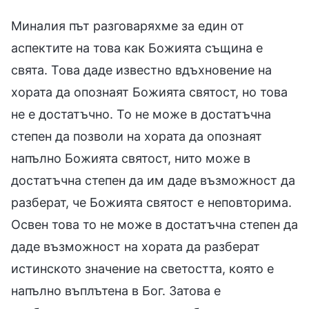
Миналия път разговаряхме за един от
аспектите на това как Божията същина е
свята. Това даде известно вдъхновение на
хората да опознаят Божията святост, но това
не е достатъчно. То не може в достатъчна
степен да позволи на хората да опознаят
напълно Божията святост, нито може в
достатъчна степен да им даде възможност да
разберат, че Божията святост е неповторима.
Освен това то не може в достатъчна степен да
даде възможност на хората да разберат
истинското значение на светостта, която е
напълно въплътена в Бог. Затова е