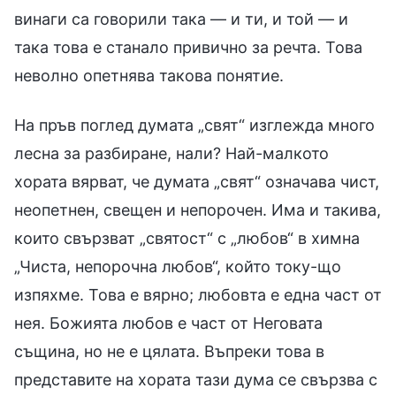
винаги са говорили така — и ти, и той — и
така това е станало привично за речта. Това
неволно опетнява такова понятие.
На пръв поглед думата „свят“ изглежда много
лесна за разбиране, нали? Най-малкото
хората вярват, че думата „свят“ означава чист,
неопетнен, свещен и непорочен. Има и такива,
които свързват „святост“ с „любов“ в химна
„Чиста, непорочна любов“, който току-що
изпяхме. Това е вярно; любовта е една част от
нея. Божията любов е част от Неговата
същина, но не е цялата. Въпреки това в
представите на хората тази дума се свързва с