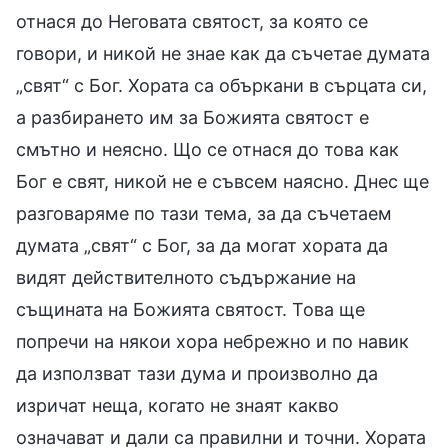
отнася до Неговата святост, за която се
говори, и никой не знае как да съчетае думата
„свят“ с Бог. Хората са объркани в сърцата си,
а разбирането им за Божията святост е
смътно и неясно. Що се отнася до това как
Бог е свят, никой не е съвсем наясно. Днес ще
разговаряме по тази тема, за да съчетаем
думата „свят“ с Бог, за да могат хората да
видят действителното съдържание на
същината на Божията святост. Това ще
попречи на някои хора небрежно и по навик
да използват тази дума и произволно да
изричат неща, когато не знаят какво
означават и дали са правилни и точни. Хората