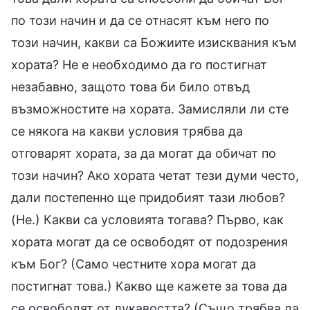
по този начин и да се отнасят към него по
този начин, какви са Божиите изисквания към
хората? Не е необходимо да го постигнат
незабавно, защото това би било отвъд
възможностите на хората. Замисляли ли сте
се някога на какви условия трябва да
отговарят хората, за да могат да обичат по
този начин? Ако хората четат тези думи често,
дали постепенно ще придобият тази любов?
(Не.) Какви са условията тогава? Първо, как
хората могат да се освободят от подозрения
към Бог? (Само честните хора могат да
постигнат това.) Какво ще кажете за това да
се освободят от лукавостта? (Също трябва да