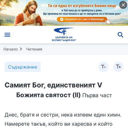
Начало
Четения
Съдържание
Самият Бог, единственият V
Божията святост (II)
Първа част
Днес, братя и сестри, нека изпеем един химн.
Намерете такъв, който ви харесва и който