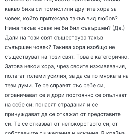
какво биха си помислили другите хора за
човек, който притежава такъв вид любов?
Нима такъв човек не би бил съвършен? (Да.)
Дали на този свят съществува такъв
съвършен човек? Такива хора изобщо не
съществуват на този свят. Това е категорично.
Затова някои хора, чрез своите изживявания,
полагат големи усилия, за да са по мярката на
тези думи. Те се справят със себе си,
ограничават се и дори постоянно се опълчват
на себе си: понасят страдания и се
принуждават да се откажат от представите
си. Те се отказват от непокорството си, от
собствените си желания и искания. В крайна