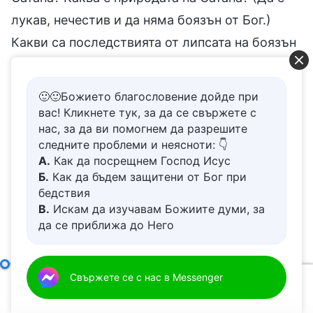
лукав, нечестив и да няма боязън от Бог.)
Какви са последствията от липсата на боязън
от Бог? Не е ли това, че искаше да нападне
Бог? Той искаше да използва този метод, за
🙂🙂Божието благословение дойде при
да нападне Бог, и затова каза: „Ако си Божий
вас! Кликнете тук, за да се свържете с
нас, за да ви помогнем да разрешите
Син, заповядай тези камъни да станат
следните проблеми и неясноти: 👇
хлябове“. Нима това не е злото намерение на
А.
Как да посрещнем Господ Исус
Сатана? Какво всъщност се опитваше да
Б.
Как да бъдем защитени от Бог при
бедствия
направи? Целта му е много очевидна: той се
В.
Искам да изучавам Божиите думи, за
опитваше да използва този метод, за да
да се приближа до Него
Г.
Как да се отървем от болезнения
отрече позицията и идентичността на Господ
живот
Исус Христос. С тези думи Сатана искаше да
Д.
Имам молба за молитва
Самият Бог, единственият V
Свържете се с нас в Messenger
каже: „Ако Ти си Божият Син, превърни тези
00:00
01:12:46
камъни в хляб. Ако не можеш да го направиш,