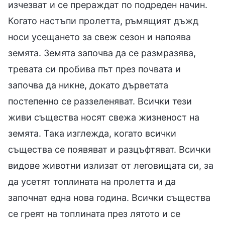
изчезват и се прераждат по подреден начин.
Когато настъпи пролетта, ръмящият дъжд
носи усещането за свеж сезон и напоява
земята. Земята започва да се размразява,
тревата си пробива път през почвата и
започва да никне, докато дърветата
постепенно се раззеленяват. Всички тези
живи същества носят свежа жизненост на
земята. Така изглежда, когато всички
същества се появяват и разцъфтяват. Всички
видове животни излизат от леговищата си, за
да усетят топлината на пролетта и да
започнат една нова година. Всички същества
се греят на топлината през лятото и се