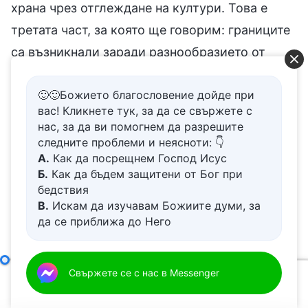
храна чрез отглеждане на култури. Това е
третата част, за която ще говорим: границите
са възникнали заради разнообразието от
различни начини на живот на човешкия род. И
🙂🙂Божието благословение дойде при
така, какви други начини на живот имат
вас! Кликнете тук, за да се свържете с
хората? Какви други видове хора има от
нас, за да ви помогнем да разрешите
гледна точка на различните източници на
следните проблеми и неясноти: 👇
А.
Как да посрещнем Господ Исус
храна? Има няколко основни вида.
Б.
Как да бъдем защитени от Бог при
бедствия
Първият начин на живот е този на ловеца.
В.
Искам да изучавам Божиите думи, за
да се приближа до Него
Всеки знае какво е това. Какво ядат хората,
Г.
Как да се отървем от болезнения
които живеят от лов? (Дивеч.) Те ядат
живот
птиците и зверовете от гората. „Дивеч“ е
Д.
Имам молба за молитва
Самият Бог, единственият IX
Свържете се с нас в Messenger
съвременна дума. Ловците не мислят за тях
00:00
01:30:28