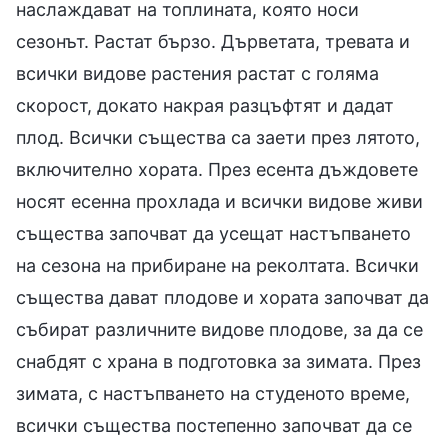
наслаждават на топлината, която носи
сезонът. Растат бързо. Дърветата, тревата и
всички видове растения растат с голяма
скорост, докато накрая разцъфтят и дадат
плод. Всички същества са заети през лятото,
включително хората. През есента дъждовете
носят есенна прохлада и всички видове живи
същества започват да усещат настъпването
на сезона на прибиране на реколтата. Всички
същества дават плодове и хората започват да
събират различните видове плодове, за да се
снабдят с храна в подготовка за зимата. През
зимата, с настъпването на студеното време,
всички същества постепенно започват да се