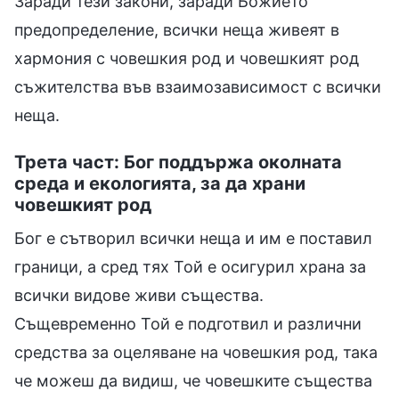
Заради тези закони, заради Божието
предопределение, всички неща живеят в
хармония с човешкия род и човешкият род
съжителства във взаимозависимост с всички
неща.
Трета част: Бог поддържа околната
среда и екологията, за да храни
човешкият род
Бог е сътворил всички неща и им е поставил
граници, а сред тях Той е осигурил храна за
всички видове живи същества.
Същевременно Той е подготвил и различни
средства за оцеляване на човешкия род, така
че можеш да видиш, че човешките същества