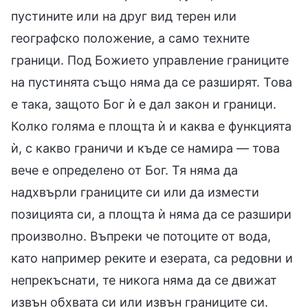
пустините или на друг вид терен или
географско положение, а само техните
граници. Под Божието управление границите
на пустинята също няма да се разширят. Това
е така, защото Бог ѝ е дал закон и граници.
Колко голяма е площта ѝ и каква е функцията
ѝ, с какво граничи и къде се намира — това
вече е определено от Бог. Тя няма да
надхвърли границите си или да измести
позицията си, а площта ѝ няма да се разшири
произволно. Въпреки че потоците от вода,
като например реките и езерата, са редовни и
непрекъснати, те никога няма да се движат
извън обхвата си или извън границите си.