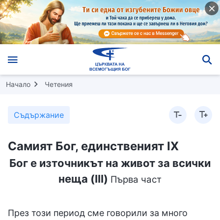
Начало
Четения
Съдържание
Самият Бог, единственият IX
Бог е източникът на живот за всички
неща (III)
Първа част
През този период сме говорили за много