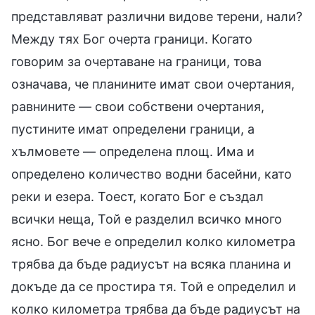
представляват различни видове терени, нали?
Между тях Бог очерта граници. Когато
говорим за очертаване на граници, това
означава, че планините имат свои очертания,
равнините — свои собствени очертания,
пустините имат определени граници, а
хълмовете — определена площ. Има и
определено количество водни басейни, като
реки и езера. Тоест, когато Бог е създал
всички неща, Той е разделил всичко много
ясно. Бог вече е определил колко километра
трябва да бъде радиусът на всяка планина и
докъде да се простира тя. Той е определил и
колко километра трябва да бъде радиусът на