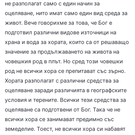
не разполагат само с един начин за
оцеляване, нито имат само един вид среда за
живот. Вече говорихме за това, че Бог е
подготвил различни видове източници на
храна и вода за хората, които са от решаващо
значение за продължаването на живота на
човешкия род в плът. Но сред този човешки
род не всички хора се препитават със зърно.
Хората разполагат с различни средства за
оцеляване заради различията в географските
условия и терените. Всички тези средства за
оцеляване са подготвени от Бог. Така че не
всички хора се занимават предимно със
земеделие. Тоест, не всички хора си набавят