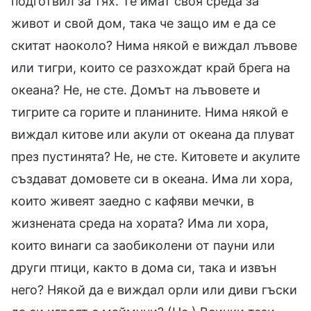
подготвил за тях. Те имат своя среда за
живот и свой дом, така че защо им е да се
скитат наоколо? Нима някой е виждал лъвове
или тигри, които се разхождат край брега на
океана? Не, не сте. Домът на лъвовете и
тигрите са горите и планините. Нима някой е
виждал китове или акули от океана да плуват
през пустинята? Не, не сте. Китовете и акулите
създават домовете си в океана. Има ли хора,
които живеят заедно с кафяви мечки, в
жизнената среда на хората? Има ли хора,
които винаги са заобиколени от пауни или
други птици, както в дома си, така и извън
него? Някой да е виждал орли или диви гъски