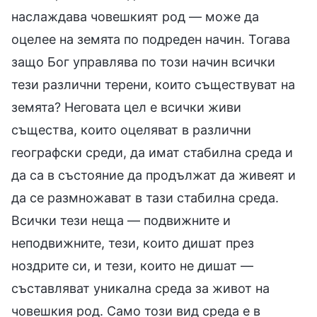
наслаждава човешкият род — може да
оцелее на земята по подреден начин. Тогава
защо Бог управлява по този начин всички
тези различни терени, които съществуват на
земята? Неговата цел е всички живи
същества, които оцеляват в различни
географски среди, да имат стабилна среда и
да са в състояние да продължат да живеят и
да се размножават в тази стабилна среда.
Всички тези неща — подвижните и
неподвижните, тези, които дишат през
ноздрите си, и тези, които не дишат —
съставляват уникална среда за живот на
човешкия род. Само този вид среда е в