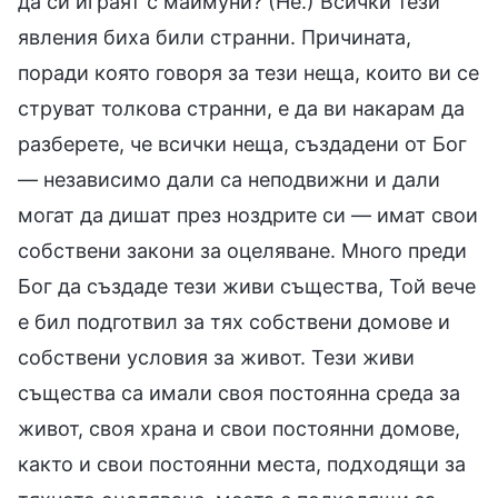
да си играят с маймуни? (Не.) Всички тези
явления биха били странни. Причината,
поради която говоря за тези неща, които ви се
струват толкова странни, е да ви накарам да
разберете, че всички неща, създадени от Бог
— независимо дали са неподвижни и дали
могат да дишат през ноздрите си — имат свои
собствени закони за оцеляване. Много преди
Бог да създаде тези живи същества, Той вече
е бил подготвил за тях собствени домове и
собствени условия за живот. Тези живи
същества са имали своя постоянна среда за
живот, своя храна и свои постоянни домове,
както и свои постоянни места, подходящи за