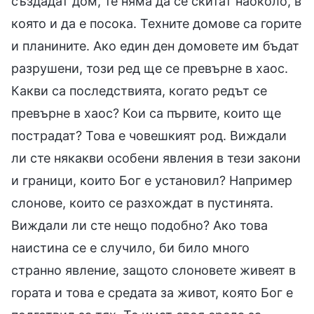
създадат дом, те няма да се скитат наоколо, в
която и да е посока. Техните домове са горите
и планините. Ако един ден домовете им бъдат
разрушени, този ред ще се превърне в хаос.
Какви са последствията, когато редът се
превърне в хаос? Кои са първите, които ще
пострадат? Това е човешкият род. Виждали
ли сте някакви особени явления в тези закони
и граници, които Бог е установил? Например
слонове, които се разхождат в пустинята.
Виждали ли сте нещо подобно? Ако това
наистина се е случило, би било много
странно явление, защото слоновете живеят в
гората и това е средата за живот, която Бог е