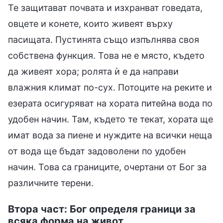
Те защитават почвата и изхранват говедата,
овцете и конете, които живеят върху
пасищата. Пустинята също изпълнява своя
собствена функция. Това не е място, където
да живеят хора; ролята ѝ е да направи
влажния климат по-сух. Потоците на реките и
езерата осигуряват на хората питейна вода по
удобен начин. Там, където те текат, хората ще
имат вода за пиене и нуждите на всички неща
от вода ще бъдат задоволени по удобен
начин. Това са границите, очертани от Бог за
различните терени.
Втора част: Бог определя граници за
всяка форма на живот