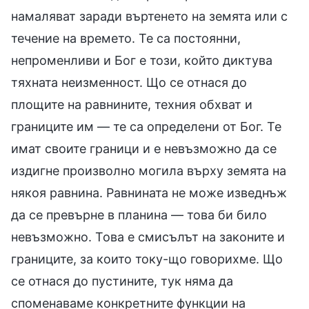
намаляват заради въртенето на земята или с
течение на времето. Те са постоянни,
непроменливи и Бог е този, който диктува
тяхната неизменност. Що се отнася до
площите на равнините, техния обхват и
границите им — те са определени от Бог. Те
имат своите граници и е невъзможно да се
издигне произволно могила върху земята на
някоя равнина. Равнината не може изведнъж
да се превърне в планина — това би било
невъзможно. Това е смисълът на законите и
границите, за които току-що говорихме. Що
се отнася до пустините, тук няма да
споменаваме конкретните функции на