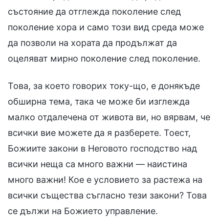
състояние да отглежда поколение след
поколение хора и само този вид среда може
да позволи на хората да продължат да
оцеляват мирно поколение след поколение.
Това, за което говорих току-що, е донякъде
обширна тема, така че може би изглежда
малко отдалечена от живота ви, но вярвам, че
всички вие можете да я разберете. Тоест,
Божиите закони в Неговото господство над
всички неща са много важни — наистина
много важни! Кое е условието за растежа на
всички същества съгласно тези закони? Това
се дължи на Божието управление.