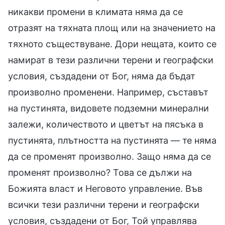
никакви промени в климата няма да се
отразят на тяхната площ или на значението на
тяхното съществуване. Дори нещата, които се
намират в тези различни терени и географски
условия, създадени от Бог, няма да бъдат
произволно променени. Например, съставът
на пустинята, видовете подземни минерални
залежи, количеството и цветът на пясъка в
пустинята, плътността на пустинята — те няма
да се променят произволно. Защо няма да се
променят произволно? Това се дължи на
Божията власт и Неговото управление. Във
всички тези различни терени и географски
условия, създадени от Бог, Той управлява