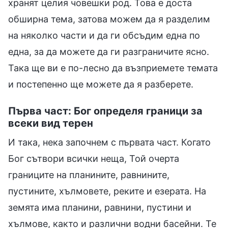
хранят целия човешки род. Това е доста
обширна тема, затова можем да я разделим
на няколко части и да ги обсъдим една по
една, за да можете да ги разграничите ясно.
Така ще ви е по-лесно да възприемете темата
и постепенно ще можете да я разберете.
Първа част: Бог определя граници за
всеки вид терен
И така, нека започнем с първата част. Когато
Бог сътвори всички неща, Той очерта
границите на планините, равнините,
пустините, хълмовете, реките и езерата. На
земята има планини, равнини, пустини и
хълмове, както и различни водни басейни. Те