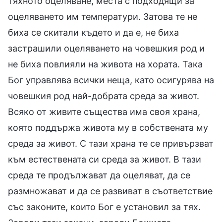
тяхното оцеляване, места с подходящи за
оцеляването им температури. Затова те не
биха се скитали където и да е, не биха
застрашили оцеляването на човешкия род и
не биха повлияли на живота на хората. Така
Бог управлява всички неща, като осигурява на
човешкия род най-добрата среда за живот.
Всяко от живите същества има своя храна,
която поддържа живота му в собствената му
среда за живот. С тази храна те се привързват
към естествената си среда за живот. В тази
среда те продължават да оцеляват, да се
размножават и да се развиват в съответствие
със законите, които Бог е установил за тях.