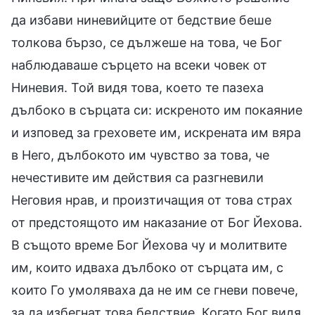
да избави ниневийците от бедствие беше
толкова бързо, се дължеше на това, че Бог
наблюдаваше сърцето на всеки човек от
Ниневия. Той видя това, което те пазеха
дълбоко в сърцата си: искреното им покаяние
и изповед за греховете им, искрената им вяра
в Него, дълбокото им чувство за това, че
нечестивите им действия са разгневили
Неговия нрав, и произтичащия от това страх
от предстоящото им наказание от Бог Йехова.
В същото време Бог Йехова чу и молитвите
им, които идваха дълбоко от сърцата им, с
които Го умоляваха да не им се гневи повече,
за да избегнат това бедствие. Когато Бог видя