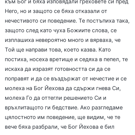
към Бог и бяха изповядали греховете си пред
Него, но и защото се бяха отказали от
нечестивото си поведение. Те постъпиха така,
защото след като чуха Божиите слова, се
изплашиха невероятно много и вярваха, че
Той ще направи това, което казва. Като
постиха, носеха вретище и седяха в пепел, те
искаха да изразят готовността си да се
поправят и да се въздържат от нечестие и се
молеха на Бог Йехова да сдържи гнева Си,
молеха Го да оттегли решението Си и
връхлитащото ги бедствие. Ако разгледаме
цялостното им поведение, ще видим, че те
вече бяха разбрали, че Бог Йехова е бил