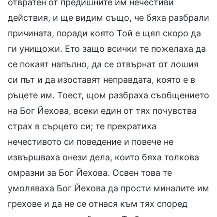
отвратен от предишните им нечестиви
действия, и ще видим също, че бяха разбрали
причината, поради която Той е щял скоро да
ги унищожи. Ето защо всички те пожелаха да
се покаят напълно, да се отвърнат от лошия
си път и да изоставят неправдата, която е в
ръцете им. Тоест, щом разбраха съобщението
на Бог Йехова, всеки един от тях почувства
страх в сърцето си; те прекратиха
нечестивото си поведение и повече не
извършваха онези дела, които бяха толкова
омразни за Бог Йехова. Освен това те
умоляваха Бог Йехова да прости миналите им
грехове и да не се отнася към тях според