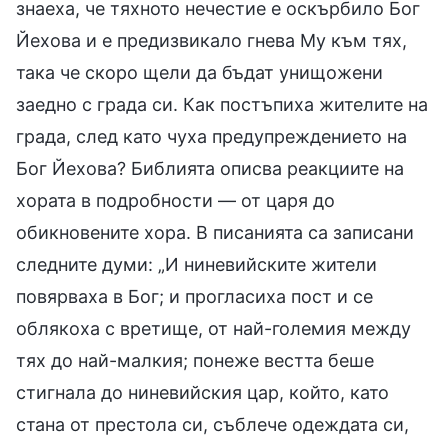
знаеха, че тяхното нечестие е оскърбило Бог
Йехова и е предизвикало гнева Му към тях,
така че скоро щели да бъдат унищожени
заедно с града си. Как постъпиха жителите на
града, след като чуха предупреждението на
Бог Йехова? Библията описва реакциите на
хората в подробности — от царя до
обикновените хора. В писанията са записани
следните думи: „И ниневийските жители
повярваха в Бог; и прогласиха пост и се
облякоха с вретище, от най-големия между
тях до най-малкия; понеже вестта беше
стигнала до ниневийския цар, който, като
стана от престола си, съблече одеждата си,