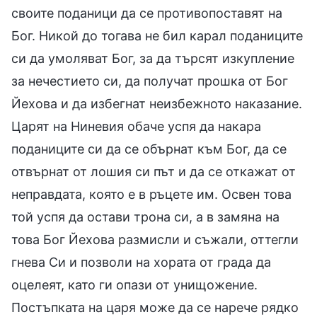
своите поданици да се противопоставят на
Бог. Никой до тогава не бил карал поданиците
си да умоляват Бог, за да търсят изкупление
за нечестието си, да получат прошка от Бог
Йехова и да избегнат неизбежното наказание.
Царят на Ниневия обаче успя да накара
поданиците си да се обърнат към Бог, да се
отвърнат от лошия си път и да се откажат от
неправдата, която е в ръцете им. Освен това
той успя да остави трона си, а в замяна на
това Бог Йехова размисли и съжали, оттегли
гнева Си и позволи на хората от града да
оцелеят, като ги опази от унищожение.
Постъпката на царя може да се нарече рядко