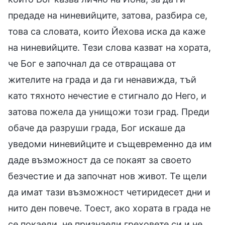
предаде на ниневийците, затова, разбира се,
това са словата, които Йехова иска да каже
на ниневийците. Тези слова казват на хората,
че Бог е започнал да се отвращава от
жителите на града и да ги ненавижда, тъй
като тяхното нечестие е стигнало до Него, и
затова пожела да унищожи този град. Преди
обаче да разруши града, Бог искаше да
уведоми ниневийците и същевременно да им
даде възможност да се покаят за своето
безчестие и да започнат нов живот. Те щели
да имат тази възможност четиридесет дни и
нито ден повече. Тоест, ако хората в града не
се покаели, не признаели греховете си и не