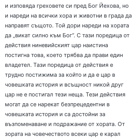
и изповяда греховете си пред Бог Йехова, но
и нареди на всички хора и животни в града да
направят същото. Той дори нареди на хората
да „викат силно към Бог“. С тази поредица от
действия ниневийският цар наистина
постигна това, което трябва да прави един
владетел. Тази поредица от действия е
трудно постижима за който и да е цар в
човешката история и всъщност никой друг
цар не е постигал тези неща. Тези действия
могат да се нарекат безпрецедентни в
човешката история и са достойни за
възпоменаване и подражание от хората. От
зората на човечеството всеки цар е карал