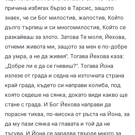
причина избягах бързо в Тарсис, защото
знаех, че си Бог милостив, жалостив, Който
дълго търпиш и си многомилостив, Който се
разкайваш за злото. Затова Те моля, Йехова,
отнеми живота ми, защото за мен е по-добре
да умра, а не да живея“. Тогава Йехова каза:
„Добре ли е да се гневиш?“. Тогава Йона
излезе от града и седна на източната страна
край града, където си направи колиба, под
която седеше на сянка, докато види какво ще
стане с града. И Бог Йехова направи да
порасне тиква, по-висока от ръста на Йона, за
да му пази сянка на главата и той да не
тъгува. И Йона се зарадва твърде много за