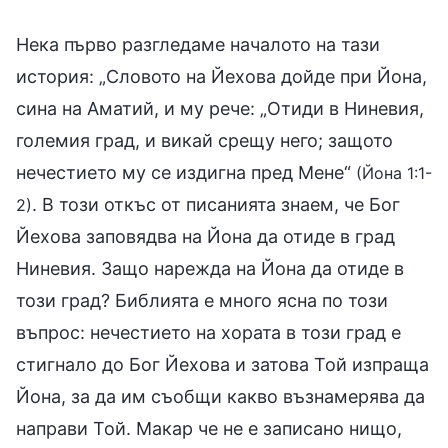
Нека първо разгледаме началото на тази
история: „Словото на Йехова дойде при Йона,
сина на Аматий, и му рече: „Отиди в Ниневия,
големия град, и викай срещу него; защото
нечестието му се издигна пред Мене“
(Йона 1:1-
. В този откъс от писанията знаем, че Бог
2)
Йехова заповядва на Йона да отиде в град
Ниневия. Защо нарежда на Йона да отиде в
този град? Библията е много ясна по този
въпрос: нечестието на хората в този град е
стигнало до Бог Йехова и затова Той изпраща
Йона, за да им съобщи какво възнамерява да
направи Той. Макар че не е записано нищо,