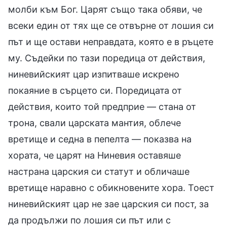
молби към Бог. Царят също така обяви, че
всеки един от тях ще се отвърне от лошия си
път и ще остави неправдата, която е в ръцете
му. Съдейки по тази поредица от действия,
ниневийският цар изпитваше искрено
покаяние в сърцето си. Поредицата от
действия, които той предприе — стана от
трона, свали царската мантия, облече
вретище и седна в пепелта — показва на
хората, че царят на Ниневия оставяше
настрана царския си статут и обличаше
вретище наравно с обикновените хора. Тоест
ниневийският цар не зае царския си пост, за
да продължи по лошия си път или с