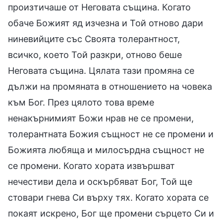
произтичаше от Неговата същина. Когато
обаче Божият яд изчезна и Той отново дари
ниневийците със Своята толерантност,
всичко, което Той разкри, отново беше
Неговата същина. Цялата тази промяна се
дължи на промяната в отношението на човека
към Бог. През цялото това време
ненакърнимият Божи нрав не се промени,
толерантната Божия същност не се промени и
Божията любяща и милосърдна същност не
се промени. Когато хората извършват
нечестиви дела и оскърбяват Бог, Той ще
стовари гнева Си върху тях. Когато хората се
покаят искрено, Бог ще промени сърцето Си и