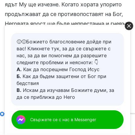
ядът Му ще изчезне. Когато хората упорито
продължават да се противопоставят на Бог,
Неговата ярост ще бъде непрестанна и гневът
Му ще ги притиска малко по малко, докато не
🙂🙂Божието благословение дойде при
бъдат унищожени. Това е същността на
вас! Кликнете тук, за да се свържете с
Божия нрав. Каквото и да изразява и
нас, за да ви помогнем да разрешите
разкрива от Своя нрав, било то Своя гняв, или
следните проблеми и неясноти: 👇
А.
Как да посрещнем Господ Исус
Своята милост и любяща доброта, зависи от
Б.
Как да бъдем защитени от Бог при
поведението на хората и от начина, по който
бедствия
В.
Искам да изучавам Божиите думи, за
се държат, както и от отношението им към
да се приближа до Него
Бог дълбоко в сърцата им. Ако Божият гняв е
Г.
Как да се отървем от болезнения
постоянно насочен към даден човек, сърцето
живот
Д.
Имам молба за молитва
Самият Бог, единственият II
Свържете се с нас в Messenger
на този човек несъмнено се противопоставя
00:00
01:19:28
на Бог. Тъй като този човек никога не се е