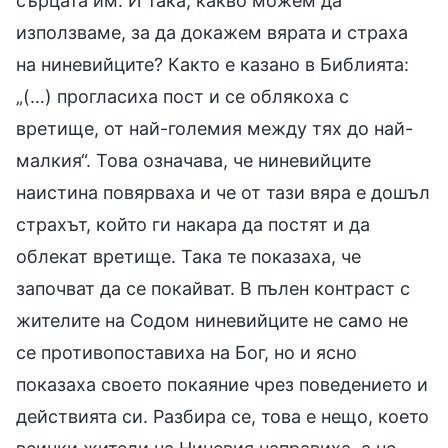
сърцата им. И така, какво можем да
използваме, за да докажем вярата и страха
на ниневийците? Както е казано в Библията:
„(…) прогласиха пост и се облякоха с
вретище, от най-големия между тях до най-
малкия“. Това означава, че ниневийците
наистина повярваха и че от тази вяра е дошъл
страхът, който ги накара да постят и да
облекат вретище. Така те показаха, че
започват да се покайват. В пълен контраст с
жителите на Содом ниневийците не само не
се противопоставиха на Бог, но и ясно
показаха своето покаяние чрез поведението и
действията си. Разбира се, това е нещо, което