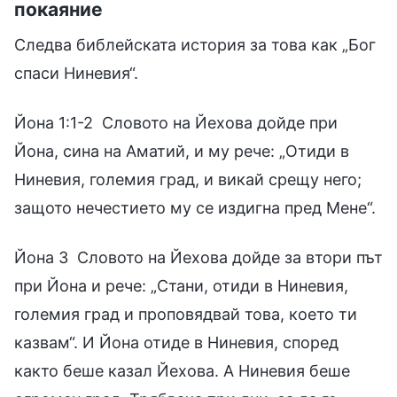
покаяние
Следва библейската история за това как „Бог
спаси Ниневия“.
Йона 1:1-2 Словото на Йехова дойде при
Йона, сина на Аматий, и му рече: „Отиди в
Ниневия, големия град, и викай срещу него;
защото нечестието му се издигна пред Мене“.
Йона 3 Словото на Йехова дойде за втори път
при Йона и рече: „Стани, отиди в Ниневия,
големия град и проповядвай това, което ти
казвам“. И Йона отиде в Ниневия, според
както беше казал Йехова. А Ниневия беше