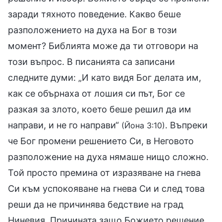
заради тяхното поведение. Какво беше
разположението на духа на Бог в този
момент? Библията може да ти отговори на
този въпрос. В писанията са записани
следните думи: „И като видя Бог делата им,
как се обърнаха от лошия си път, Бог се
разкая за злото, което беше решил да им
направи, и не го направи“
. Въпреки
(Йона 3:10)
че Бог промени решението Си, в Неговото
разположение на духа нямаше нищо сложно.
Той просто премина от изразяване на гнева
Си към успокояване на гнева Си и след това
реши да не причинява бедствие на град
Ниневия. Причината защо Божието решение