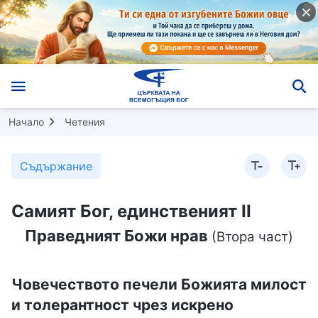
Начало
Четения
Съдържание
Самият Бог, единственият II
Праведният Божи нрав
(Втора част)
Човечеството печели Божията милост
и толерантност чрез искрено