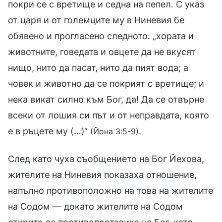
покри се с вретище и седна на пепел. С указ
от царя и от големците му в Ниневия бе
обявено и прогласено следното: „хората и
животните, говедата и овцете да не вкусят
нищо, нито да пасат, нито да пият вода; а
човек и животно да се покрият с вретище; и
нека викат силно към Бог, да! Да се отвърне
всеки от лошия си път и от неправдата, която
е в ръцете му (…)“
.
(Йона 3:5-9)
След като чуха съобщението на Бог Йехова,
жителите на Ниневия показаха отношение,
напълно противоположно на това на жителите
на Содом — докато жителите на Содом