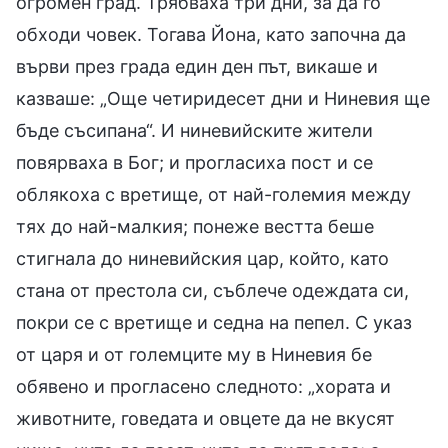
огромен град. Трябваха три дни, за да го
обходи човек. Тогава Йона, като започна да
върви през града един ден път, викаше и
казваше: „Още четиридесет дни и Ниневия ще
бъде съсипана“. И ниневийските жители
повярваха в Бог; и прогласиха пост и се
облякоха с вретище, от най-големия между
тях до най-малкия; понеже вестта беше
стигнала до ниневийския цар, който, като
стана от престола си, съблече одеждата си,
покри се с вретище и седна на пепел. С указ
от царя и от големците му в Ниневия бе
обявено и прогласено следното: „хората и
животните, говедата и овцете да не вкусят