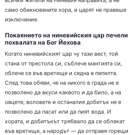
всички жители на Ниневия направиха, а не
само обикновените хора, и царят не правеше
изключение.
Покаянието на ниневийския цар печели
похвалата на Бог Йехова
Когато ниневийският цар чу тази вест, той
стана от престола си, съблече мантията си,
облече се във вретище и седна в пепелта.
След това обяви, че на никого в града не е
позволено да вкуси каквото и да било, а на
овцете, воловете и останалия добитък не е
позволено да пасат или да пият вода. И
хората, и добитъкът трябвало да се облекат
във вретище, а народът — да отправя горещи