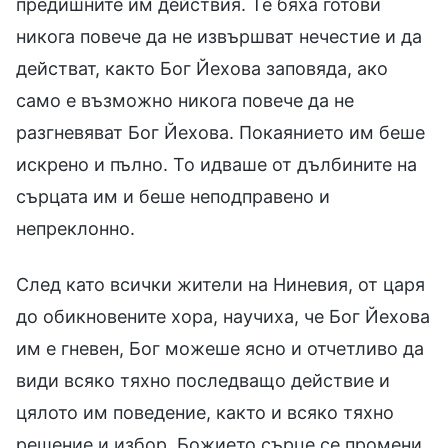
предишните им действия. Те бяха готови
никога повече да не извършват нечестие и да
действат, както Бог Йехова заповяда, ако
само е възможно никога повече да не
разгневяват Бог Йехова. Покаянието им беше
искрено и пълно. То идваше от дълбините на
сърцата им и беше неподправено и
непреклонно.
След като всички жители на Ниневия, от царя
до обикновените хора, научиха, че Бог Йехова
им е гневен, Бог можеше ясно и отчетливо да
види всяко тяхно последващо действие и
цялото им поведение, както и всяко тяхно
решение и избор. Божието сърце се промени