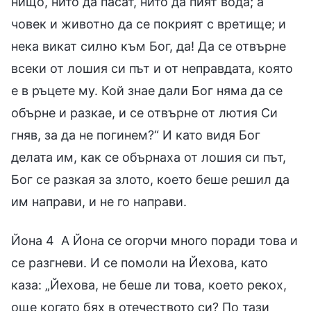
нищо, нито да пасат, нито да пият вода; а
човек и животно да се покрият с вретище; и
нека викат силно към Бог, да! Да се отвърне
всеки от лошия си път и от неправдата, която
е в ръцете му. Кой знае дали Бог няма да се
обърне и разкае, и се отвърне от лютия Си
гняв, за да не погинем?“ И като видя Бог
делата им, как се обърнаха от лошия си път,
Бог се разкая за злото, което беше решил да
им направи, и не го направи.
Йона 4 А Йона се огорчи много поради това и
се разгневи. И се помоли на Йехова, като
каза: „Йехова, не беше ли това, което рекох,
още когато бях в отечеството си? По тази