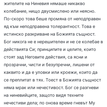
жителите на Ниневия нямаше никакво
колебание, нищо двусмислено или неясно.
По-скоро това беше промяна от неподправен
яд към неподправена толерантност. Това е
истинско разкриване на Божията същност.
Бог никога не е нерешителен и не се колебае в
действията Си; принципите и целите, които
стоят зад Неговите действия, са ясни и
прозрачни, чисти и безупречни, лишени от
каквито и да е уловки или кроежи, които да
се преплитат в тях. Тоест в Божията същност
няма мрак или нечестивост. Бог се разгневи
на ниневийците, защото видя техните
нечестиви дела; по онова време гневът Му