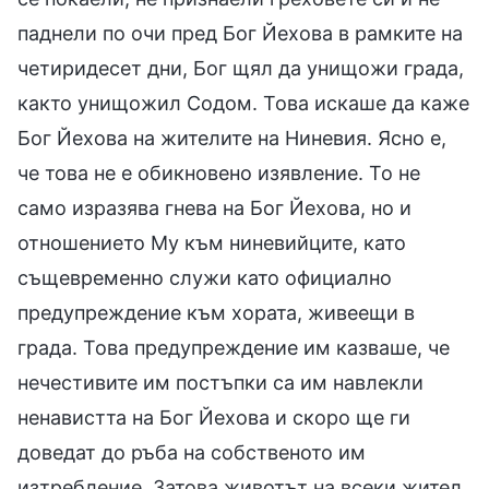
паднели по очи пред Бог Йехова в рамките на
четиридесет дни, Бог щял да унищожи града,
както унищожил Содом. Това искаше да каже
Бог Йехова на жителите на Ниневия. Ясно е,
че това не е обикновено изявление. То не
само изразява гнева на Бог Йехова, но и
отношението Му към ниневийците, като
същевременно служи като официално
предупреждение към хората, живеещи в
града. Това предупреждение им казваше, че
нечестивите им постъпки са им навлекли
ненавистта на Бог Йехова и скоро ще ги
доведат до ръба на собственото им
изтребление. Затова животът на всеки жител