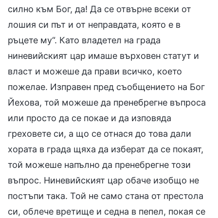
силно към Бог, да! Да се отвърне всеки от
лошия си път и от неправдата, която е в
ръцете му“. Като владетел на града
ниневийският цар имаше върховен статут и
власт и можеше да прави всичко, което
пожелае. Изправен пред съобщението на Бог
Йехова, той можеше да пренебрегне въпроса
или просто да се покае и да изповяда
греховете си, а що се отнася до това дали
хората в града щяха да изберат да се покаят,
той можеше напълно да пренебрегне този
въпрос. Ниневийският цар обаче изобщо не
постъпи така. Той не само стана от престола
си, облече вретище и седна в пепел, покая се