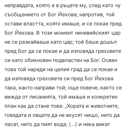
неправдата, която е в ръцете му, след като чу
съобщението от Бог Йехова; напротив, той
остави властта, която имаше, и се покая пред
Бог Йехова. В този момент ниневийският цар
не се разкайваше като цар; той беше дошъл
пред Бог да се покае и да изповяда греховете
си като обикновен подвластен на Бог. Освен
това той нареди на целия град да се покае и
да изповяда греховете си пред Бог Йехова
така, както направи той; още повече, както се
вижда от писанията, той имаше и конкретен
план как да стане това: „Хората и животните,
говедата и овцете да не вкусят нищо, нито да
пасат, нито да пият вода; (…) и нека викат