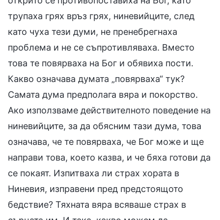
открито се противопоставиха на Бог, като
трупаха грях връз грях, ниневийците, след
като чуха тези думи, не пренебрегнаха
проблема и не се съпротивляваха. Вместо
това те повярваха на Бог и обявиха пости.
Какво означава думата „повярваха“ тук?
Самата дума предполага вяра и покорство.
Ако използваме действителното поведение на
ниневийците, за да обясним тази дума, това
означава, че те повярваха, че Бог може и ще
направи това, което казва, и че бяха готови да
се покаят. Изпитваха ли страх хората в
Ниневия, изправени пред предстоящото
бедствие? Тяхната вяра всяваше страх в