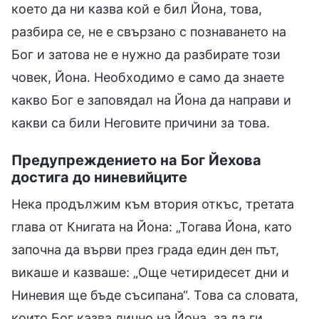
което да ни казва кой е бил Йона, това,
разбира се, не е свързано с познаването на
Бог и затова не е нужно да разбирате този
човек, Йона. Необходимо е само да знаете
какво Бог е заповядал на Йона да направи и
какви са били Неговите причини за това.
Предупреждението на Бог Йехова
достига до ниневийците
Нека продължим към втория откъс, третата
глава от Книгата на Йона: „Тогава Йона, като
започна да върви през града един ден път,
викаше и казваше: „Още четиридесет дни и
Ниневия ще бъде съсипана“. Това са словата,
които Бог казва лично на Йона, за да ги