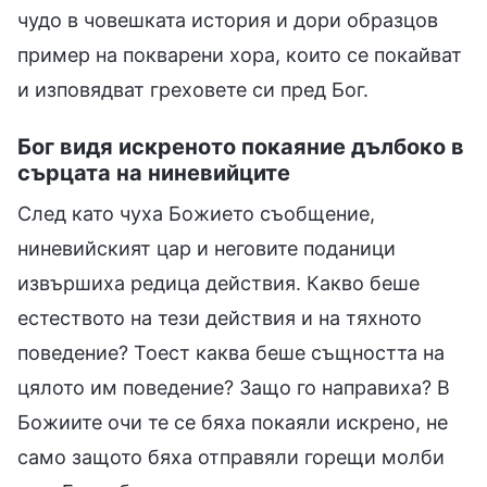
чудо в човешката история и дори образцов
пример на покварени хора, които се покайват
и изповядват греховете си пред Бог.
Бог видя искреното покаяние дълбоко в
сърцата на ниневийците
След като чуха Божието съобщение,
ниневийският цар и неговите поданици
извършиха редица действия. Какво беше
естеството на тези действия и на тяхното
поведение? Тоест каква беше същността на
цялото им поведение? Защо го направиха? В
Божиите очи те се бяха покаяли искрено, не
само защото бяха отправяли горещи молби