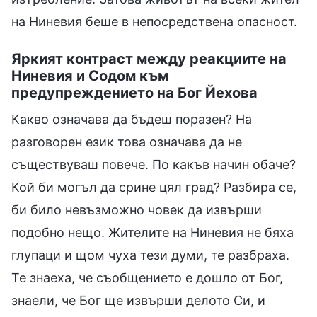
на Ниневия беше в непосредствена опасност.
Яркият контраст между реакциите на
Ниневия и Содом към
предупреждението на Бог Йехова
Какво означава да бъдеш поразен? На
разговорен език това означава да не
съществуваш повече. По какъв начин обаче?
Кой би могъл да срине цял град? Разбира се,
би било невъзможно човек да извърши
подобно нещо. Жителите на Ниневия не бяха
глупаци и щом чуха тези думи, те разбраха.
Те знаеха, че съобщението е дошло от Бог,
знаели, че Бог ще извърши делото Си, и