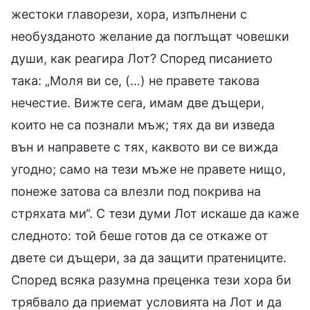
жестоки главорези, хора, изпълнени с
необузданото желание да поглъщат човешки
души, как реагира Лот? Според писанието
така: „Моля ви се, (…) не правете такова
нечестие. Вижте сега, имам две дъщери,
които не са познали мъж; тях да ви изведа
вън и направете с тях, каквото ви се вижда
угодно; само на тези мъже не правете нищо,
понеже затова са влезли под покрива на
стряхата ми“. С тези думи Лот искаше да каже
следното: той беше готов да се откаже от
двете си дъщери, за да защити пратениците.
Според всяка разумна преценка тези хора би
трябвало да приемат условията на Лот и да