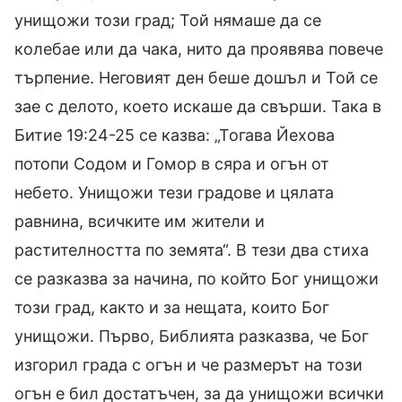
унищожи този град; Той нямаше да се
колебае или да чака, нито да проявява повече
търпение. Неговият ден беше дошъл и Той се
зае с делото, което искаше да свърши. Така в
Битие 19:24-25 се казва: „Тогава Йехова
потопи Содом и Гомор в сяра и огън от
небето. Унищожи тези градове и цялата
равнина, всичките им жители и
растителността по земята“. В тези два стиха
се разказва за начина, по който Бог унищожи
този град, както и за нещата, които Бог
унищожи. Първо, Библията разказва, че Бог
изгорил града с огън и че размерът на този
огън е бил достатъчен, за да унищожи всички