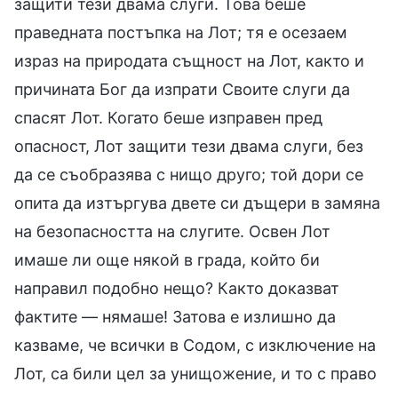
защити тези двама слуги. Това беше
праведната постъпка на Лот; тя е осезаем
израз на природата същност на Лот, както и
причината Бог да изпрати Своите слуги да
спасят Лот. Когато беше изправен пред
опасност, Лот защити тези двама слуги, без
да се съобразява с нищо друго; той дори се
опита да изтъргува двете си дъщери в замяна
на безопасността на слугите. Освен Лот
имаше ли още някой в града, който би
направил подобно нещо? Както доказват
фактите — нямаше! Затова е излишно да
казваме, че всички в Содом, с изключение на
Лот, са били цел за унищожение, и то с право