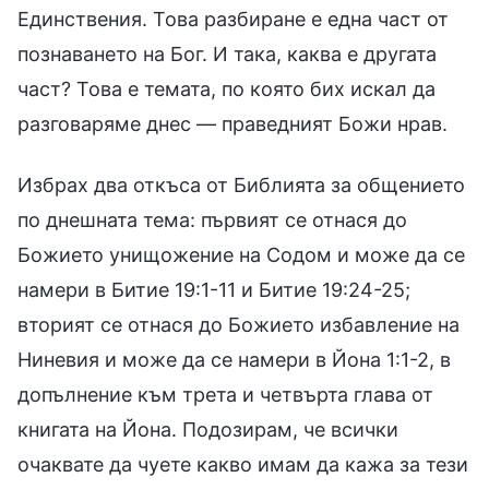
Единствения. Това разбиране е една част от
познаването на Бог. И така, каква е другата
част? Това е темата, по която бих искал да
разговаряме днес — праведният Божи нрав.
Избрах два откъса от Библията за общението
по днешната тема: първият се отнася до
Божието унищожение на Содом и може да се
намери в Битие 19:1-11 и Битие 19:24-25;
вторият се отнася до Божието избавление на
Ниневия и може да се намери в Йона 1:1-2, в
допълнение към трета и четвърта глава от
книгата на Йона. Подозирам, че всички
очаквате да чуете какво имам да кажа за тези