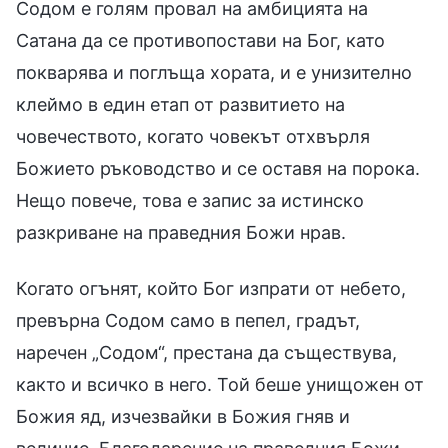
Содом е голям провал на амбицията на
Сатана да се противопостави на Бог, като
покварява и поглъща хората, и е унизително
клеймо в един етап от развитието на
човечеството, когато човекът отхвърля
Божието ръководство и се оставя на порока.
Нещо повече, това е запис за истинско
разкриване на праведния Божи нрав.
Когато огънят, който Бог изпрати от небето,
превърна Содом само в пепел, градът,
наречен „Содом“, престана да съществува,
както и всичко в него. Той беше унищожен от
Божия яд, изчезвайки в Божия гняв и