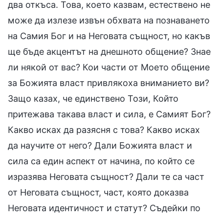
два откъса. Това, което казвам, естествено не
може да излезе извън обхвата на познаването
на Самия Бог и на Неговата същност, но какъв
ще бъде акцентът на днешното общение? Знае
ли някой от вас? Кои части от Моето общение
за Божията власт привлякоха вниманието ви?
Защо казах, че единствено Този, Който
притежава такава власт и сила, е Самият Бог?
Какво исках да разясня с това? Какво исках
да научите от него? Дали Божията власт и
сила са един аспект от начина, по който се
изразява Неговата същност? Дали те са част
от Неговата същност, част, която доказва
Неговата идентичност и статут? Съдейки по