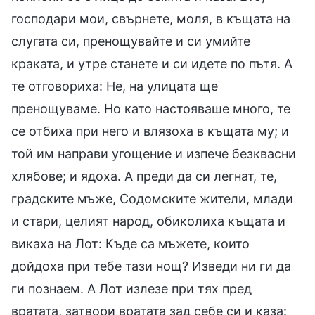
господари мои, свърнете, моля, в къщата на
слугата си, пренощувайте и си умийте
краката, и утре станете и си идете по пътя. А
те отговориха: Не, на улицата ще
пренощуваме. Но като настояваше много, те
се отбиха при него и влязоха в къщата му; и
той им направи угощение и изпече безквасни
хлябове; и ядоха. А преди да си легнат, те,
градските мъже, Содомските жители, млади
и стари, целият народ, обиколиха къщата и
викаха на Лот: Къде са мъжете, които
дойдоха при тебе тази нощ? Изведи ни ги да
ги познаем. А Лот излезе при тях пред
вратата, затвори вратата зад себе си и каза: