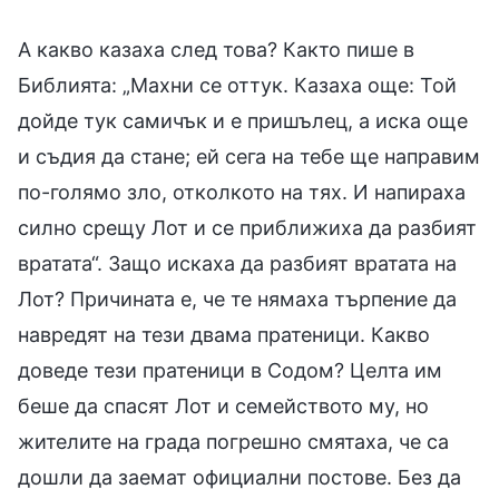
А какво казаха след това? Както пише в
Библията: „Махни се оттук. Казаха още: Той
дойде тук самичък и е пришълец, а иска още
и съдия да стане; ей сега на тебе ще направим
по-голямо зло, отколкото на тях. И напираха
силно срещу Лот и се приближиха да разбият
вратата“. Защо искаха да разбият вратата на
Лот? Причината е, че те нямаха търпение да
навредят на тези двама пратеници. Какво
доведе тези пратеници в Содом? Целта им
беше да спасят Лот и семейството му, но
жителите на града погрешно смятаха, че са
дошли да заемат официални постове. Без да