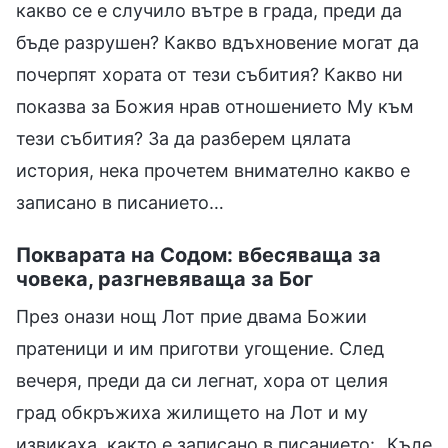
какво се е случило вътре в града, преди да
бъде разрушен? Какво вдъхновение могат да
почерпят хората от тези събития? Какво ни
показва за Божия нрав отношението Му към
тези събития? За да разберем цялата
история, нека прочетем внимателно какво е
записано в писанието…
Покварата на Содом: вбесяваща за
човека, разгневяваща за Бог
През онази нощ Лот прие двама Божии
пратеници и им приготви угощение. След
вечеря, преди да си легнат, хора от целия
град обкръжиха жилището на Лот и му
извикаха, както е записано в писанието: „Къде