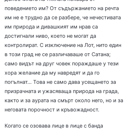
поведението им? От съдържанието на речта
им не е трудно да се разбере, че нечестивата
им природа и дивашкият им нрав са
достигнали ниво, което не могат да
контролират. С изключение на Лот, нито един
в този град не се различаваше от Сатана;
само видът на друг човек пораждаше у тези
хора желание да му навредят и да го
погълнат… Това не само дава усещането за
призрачната и ужасяваща природа на града,
както и за аурата на смърт около него, но и за
неговата порочност и кръвожадност.
Когато се озовава лице в лице с банда