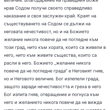
величие. Благодарение на праведния Божи
нрав Содом получи своето справедливо
наказание и своя заслужен край. Краят на
съществуването на Содом се дължи на
неговата нечестивост, но и на Божието
желание никога повече да не погледне към
този град, нито към хората, които са живели в
него, нито към живите същества, които са
расли в него. Божието „желание никога
повече да не погледне града“ е Неговият гняв,
но и Неговото величие. Бог изпепели града,
защото заради нечестивостта и греха в него
Бог изпита гняв, отвращение и погнуса към
него и желанието никога повече да не вижда