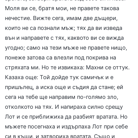
Моля ви се, братя мои, не правете такова
нечестие. Вижте сега, имам две дъщери,
които не са познали мъж; тях да ви изведа
вън и направете с тях, каквото ви се вижда
угодно; само на тези мъже не правете нищо,
понеже затова са влезли под покрива на
стряхата ми. Но те извикаха: Махни се оттук.
Казаха още: Той дойде тук самичък и е
пришълец, а иска още и съдия да стане; ей
сега на тебе ще направим по-голямо зло,
отколкото на тях. И напираха силно срещу
Лот и се приближиха да разбият вратата. Но
мъжете посегнаха и издърпаха Лот при себе
си в къщи, и затвориха вратата. Също и