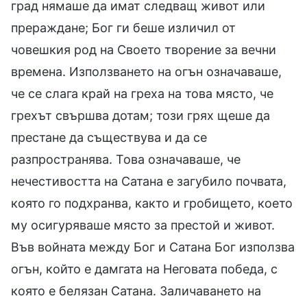
град нямаше да имат следващ живот или
прераждане; Бог ги беше изличил от
човешкия род на Своето творение за вечни
времена. Използването на огън означаваше,
че се слага край на греха на това място, че
грехът свършва дотам; този грях щеше да
престане да съществува и да се
разпространява. Това означаваше, че
нечестивостта на Сатана е загубило почвата,
която го подхранва, както и гробището, което
му осигуряваше място за престой и живот.
Във войната между Бог и Сатана Бог използва
огън, който е дамгата на Неговата победа, с
която е белязан Сатана. Заличаването на