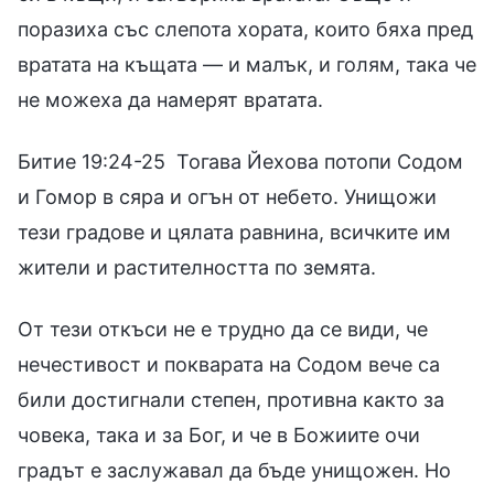
поразиха със слепота хората, които бяха пред
вратата на къщата — и малък, и голям, така че
не можеха да намерят вратата.
Битие 19:24-25 Тогава Йехова потопи Содом
и Гомор в сяра и огън от небето. Унищожи
тези градове и цялата равнина, всичките им
жители и растителността по земята.
От тези откъси не е трудно да се види, че
нечестивост и покварата на Содом вече са
били достигнали степен, противна както за
човека, така и за Бог, и че в Божиите очи
градът е заслужавал да бъде унищожен. Но