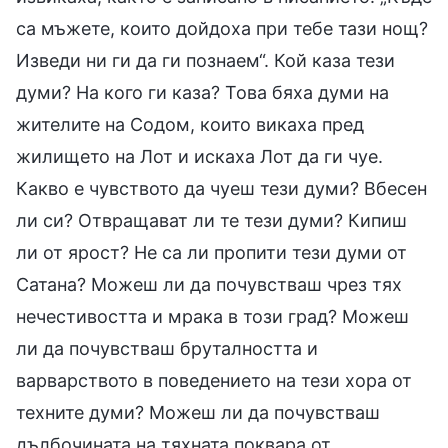
са мъжете, които дойдоха при тебе тази нощ?
Изведи ни ги да ги познаем“. Кой каза тези
думи? На кого ги каза? Това бяха думи на
жителите на Содом, които викаха пред
жилището на Лот и искаха Лот да ги чуе.
Какво е чувството да чуеш тези думи? Вбесен
ли си? Отвращават ли те тези думи? Кипиш
ли от ярост? Не са ли пропити тези думи от
Сатана? Можеш ли да почувстваш чрез тях
нечестивостта и мрака в този град? Можеш
ли да почувстваш бруталността и
варварството в поведението на тези хора от
техните думи? Можеш ли да почувстваш
дълбочината на тяхната поквара от