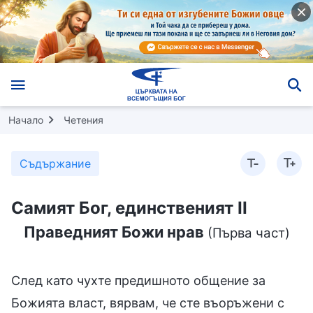
Начало
Четения
Съдържание
Самият Бог, единственият II
Праведният Божи нрав
(Първа част)
След като чухте предишното общение за
Божията власт, вярвам, че сте въоръжени с