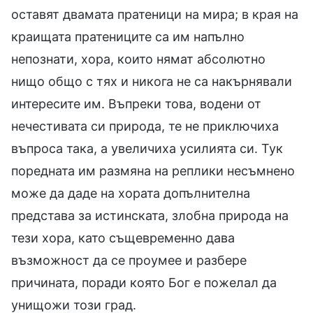
оставят двамата пратеници на мира; в края на
краищата пратениците са им напълно
непознати, хора, които нямат абсолютно
нищо общо с тях и никога не са накърнявали
интересите им. Въпреки това, водени от
нечестивата си природа, те не приключиха
въпроса така, а увеличиха усилията си. Тук
поредната им размяна на реплики несъмнено
може да даде на хората допълнителна
представа за истинската, злобна природа на
тези хора, като същевременно дава
възможност да се проумее и разбере
причината, поради която Бог е пожелал да
унищожи този град.