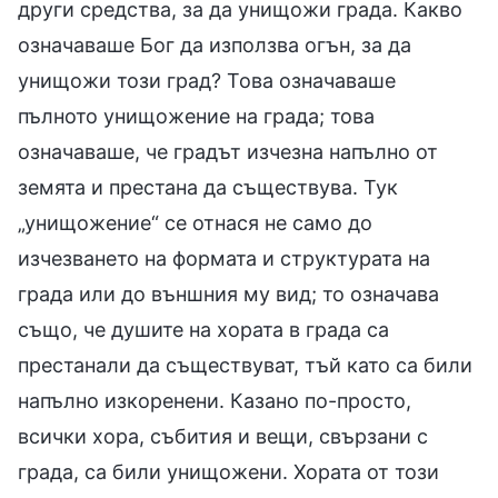
други средства, за да унищожи града. Какво
означаваше Бог да използва огън, за да
унищожи този град? Това означаваше
пълното унищожение на града; това
означаваше, че градът изчезна напълно от
земята и престана да съществува. Тук
„унищожение“ се отнася не само до
изчезването на формата и структурата на
града или до външния му вид; то означава
също, че душите на хората в града са
престанали да съществуват, тъй като са били
напълно изкоренени. Казано по-просто,
всички хора, събития и вещи, свързани с
града, са били унищожени. Хората от този