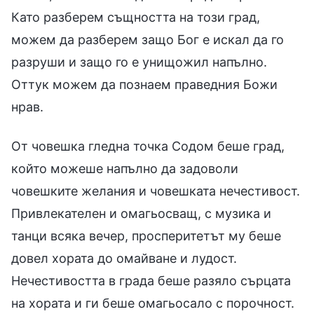
Като разберем същността на този град,
можем да разберем защо Бог е искал да го
разруши и защо го е унищожил напълно.
Оттук можем да познаем праведния Божи
нрав.
От човешка гледна точка Содом беше град,
който можеше напълно да задоволи
човешките желания и човешката нечестивост.
Привлекателен и омагьосващ, с музика и
танци всяка вечер, просперитетът му беше
довел хората до омайване и лудост.
Нечестивостта в града беше разяло сърцата
на хората и ги беше омагьосало с порочност.