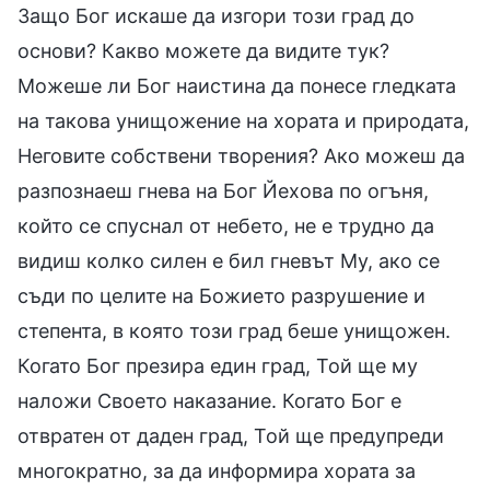
Защо Бог искаше да изгори този град до
основи? Какво можете да видите тук?
Можеше ли Бог наистина да понесе гледката
на такова унищожение на хората и природата,
Неговите собствени творения? Ако можеш да
разпознаеш гнева на Бог Йехова по огъня,
който се спуснал от небето, не е трудно да
видиш колко силен е бил гневът Му, ако се
съди по целите на Божието разрушение и
степента, в която този град беше унищожен.
Когато Бог презира един град, Той ще му
наложи Своето наказание. Когато Бог е
отвратен от даден град, Той ще предупреди
многократно, за да информира хората за