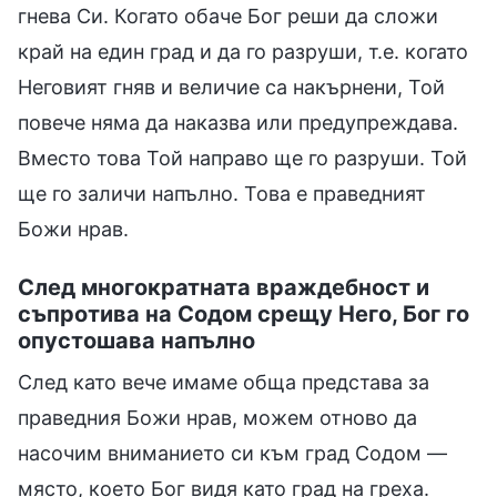
гнева Си. Когато обаче Бог реши да сложи
край на един град и да го разруши, т.е. когато
Неговият гняв и величие са накърнени, Той
повече няма да наказва или предупреждава.
Вместо това Той направо ще го разруши. Той
ще го заличи напълно. Това е праведният
Божи нрав.
След многократната враждебност и
съпротива на Содом срещу Него, Бог го
опустошава напълно
След като вече имаме обща представа за
праведния Божи нрав, можем отново да
насочим вниманието си към град Содом —
място, което Бог видя като град на греха.