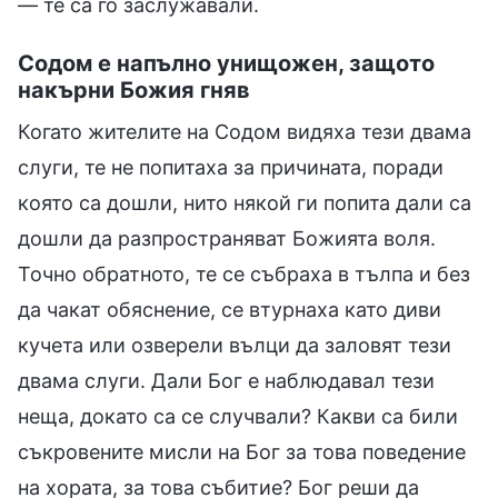
— те са го заслужавали.
Содом е напълно унищожен, защото
накърни Божия гняв
Когато жителите на Содом видяха тези двама
слуги, те не попитаха за причината, поради
която са дошли, нито някой ги попита дали са
дошли да разпространяват Божията воля.
Точно обратното, те се събраха в тълпа и без
да чакат обяснение, се втурнаха като диви
кучета или озверели вълци да заловят тези
двама слуги. Дали Бог е наблюдавал тези
неща, докато са се случвали? Какви са били
съкровените мисли на Бог за това поведение
на хората, за това събитие? Бог реши да