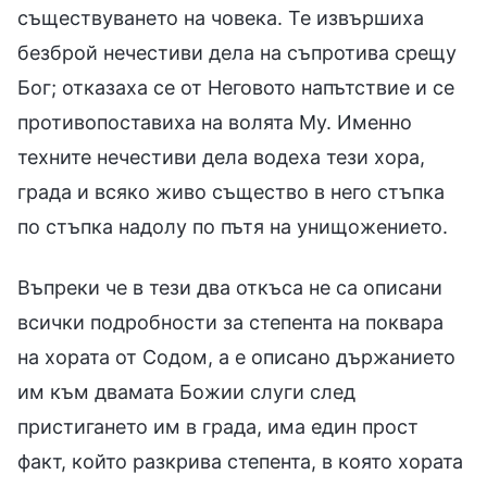
съществуването на човека. Те извършиха
безброй нечестиви дела на съпротива срещу
Бог; отказаха се от Неговото напътствие и се
противопоставиха на волята Му. Именно
техните нечестиви дела водеха тези хора,
града и всяко живо същество в него стъпка
по стъпка надолу по пътя на унищожението.
Въпреки че в тези два откъса не са описани
всички подробности за степента на поквара
на хората от Содом, а е описано държанието
им към двамата Божии слуги след
пристигането им в града, има един прост
факт, който разкрива степента, в която хората