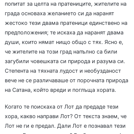
попитат за целта на пратениците, жителите на
града основаха желанието си да наранят
жестоко тези двама пратеници единствено на
предположения; те искаха да наранят двама
души, които нямат нищо общо с тях. Ясно е,
че жителите на този град напълно са били
загубили човешката си природа и разума си.
Степента на тяхната лудост и необузданост
вече не се различаваше от порочната природа
на Сатана, който вреди и поглъща хората.
Когато те поискаха от Лот да предаде тези
хора, какво направи Лот? От текста знаем, че
Лот не ги е предал. Дали Лот е познавал тези