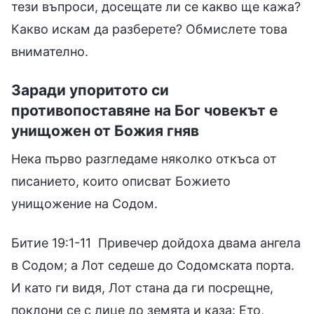
тези въпроси, досещате ли се какво ще кажа?
Какво искам да разберете? Обмислете това
внимателно.
Заради упоритото си
противопоставяне на Бог човекът е
унищожен от Божия гняв
Нека първо разгледаме няколко откъса от
писанието, които описват Божието
унищожение на Содом.
Битие 19:1-11 Привечер дойдоха двама ангела
в Содом; а Лот седеше до Содомската порта.
И като ги видя, Лот стана да ги посрещне,
поклони се с лице до земята и каза: Ето,