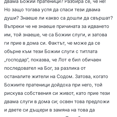
двама Божии пратеници? Разбира се, че не!
Но защо тогава успя да спаси тези двама
души? Знаеше ли какво са дошли да свършат?
Въпреки че не знаеше причината за идването
им, той знаеше, че са Божии слуги, и затова
ги прие в дома си. Фактът, че може да се
обърне към тези Божии слуги с титлата
„господар“, показва, че Лот е бил обичаен
последовател на Бог, за разлика от
останалите жители на Содом. Затова, когато
Божиите пратеници дойдоха при него, той
рискува собствения си живот, като прие тези
двама слуги в дома си; освен това предложи
и двете си дъщери в замяна на това да