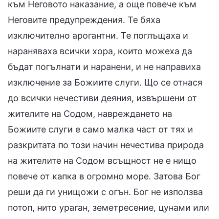
към Неговото наказание, а още повече към
Неговите предупреждения. Те бяха
изключително арогантни. Те поглъщаха и
нараняваха всички хора, които можеха да
бъдат погълнати и наранени, и не направиха
изключение за Божиите слуги. Що се отнася
до всички нечестиви деяния, извършени от
жителите на Содом, навреждането на
Божиите слуги е само малка част от тях и
разкритата по този начин нечестива природа
на жителите на Содом всъщност не е нищо
повече от капка в огромно море. Затова Бог
реши да ги унищожи с огън. Бог не използва
потоп, нито ураган, земетресение, цунами или