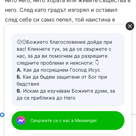
нито него, нито хората или живите същества в
него. След като градът изгорял и оставил
след себе си само пепел, той наистина е
престанал да съществува в очите на Бог; дори
споменът Му за него е изчезнал, бил е
🙂🙂Божието благословение дойде при
заличен. Тоест огънят, изпратен от небето, не
вас! Кликнете тук, за да се свържете с
нас, за да ви помогнем да разрешите
само унищожи целия град Содом, не само
следните проблеми и неясноти: 👇
унищожи изпълнените с грях жители на града
А.
Как да посрещнем Господ Исус
Б.
Как да бъдем защитени от Бог при
и не само унищожи всички неща в града,
бедствия
които са били омърсени от греха; освен тях
В.
Искам да изучавам Божиите думи, за
огънят унищожи и спомена за нечестивостта
да се приближа до Него
Г.
Как да се отървем от болезнения
и съпротивата на човечеството срещу Бог. С
живот
тази цел Бог изгори града.
Д.
Имам молба за молитва
Самият Бог, единственият II
Свържете се с нас в Messenger
00:00
01:16:39
Хората бяха покварени до крайност. Тези хора