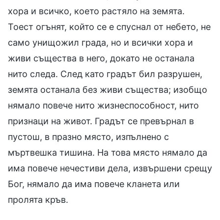
хора и всичко, което растяло на земята.
Тоест огънят, който се е спуснал от небето, не
само унищожил града, но и всички хора и
живи същества в него, докато не останала
нито следа. След като градът бил разрушен,
земята останала без живи същества; изобщо
нямало повече нито жизнеспособност, нито
признаци на живот. Градът се превърнал в
пустош, в празно място, изпълнено с
мъртвешка тишина. На това място нямало да
има повече нечестиви дела, извършени срещу
Бог, нямало да има повече кланета или
пролята кръв.